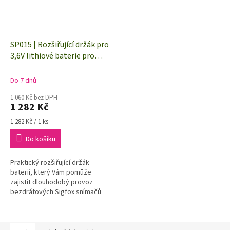
SP015 | Rozšiřující držák pro
3,6V lithiové baterie pro
přístroje řady Comet Wx8xx
Do 7 dnů
1 060 Kč bez DPH
1 282 Kč
Měrná
1 282 Kč / 1 ks
cena:
Do košíku
Praktický rozšiřující držák
baterií, který Vám pomůže
zajistit dlouhodobý provoz
bezdrátových Sigfox snímačů
COMET řady Wx8xx.