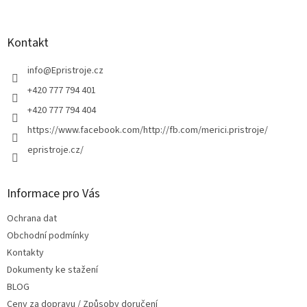
á
p
a
Kontakt
t
í
info
@
Epristroje.cz
+420 777 794 401
+420 777 794 404
https://www.facebook.com/http://fb.com/merici.pristroje/
epristroje.cz/
Informace pro Vás
Ochrana dat
Obchodní podmínky
Kontakty
Dokumenty ke stažení
BLOG
Ceny za dopravu / Způsoby doručení