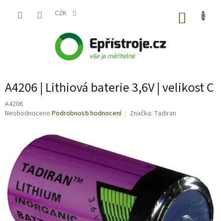
Přejít
na
CZK
NÁKUP
obsah
KOŠÍK
A4206 | Lithiová baterie 3,6V | velikost C
A4206
Průměrné
Neohodnoceno
Podrobnosti hodnocení
Značka:
Tadiran
hodnocení
produktu
je
0,0
z
5
hvězdiček.