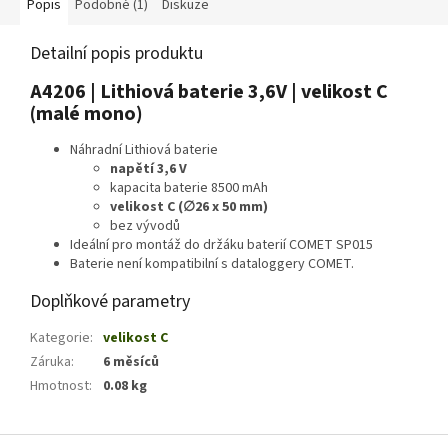
Popis
Podobné (1)
Diskuze
Detailní popis produktu
A4206 | Lithiová baterie 3,6V | velikost C
(malé mono)
Náhradní Lithiová baterie
napětí 3,6 V
kapacita baterie 8500 mAh
velikost C (∅26 x 50 mm)
bez vývodů
Ideální pro montáž do držáku baterií COMET SP015
Baterie není kompatibilní s dataloggery COMET.
Doplňkové parametry
Kategorie
:
velikost C
Záruka
:
6 měsíců
Hmotnost
:
0.08 kg
Z