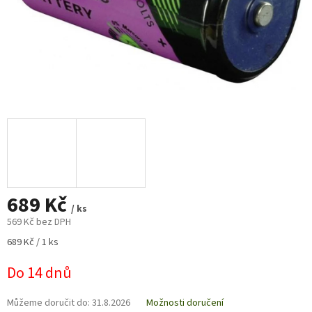
689 Kč
/ ks
569 Kč bez DPH
Měrná
689 Kč / 1 ks
cena:
Do 14 dnů
Můžeme doručit do:
31.8.2026
Možnosti doručení