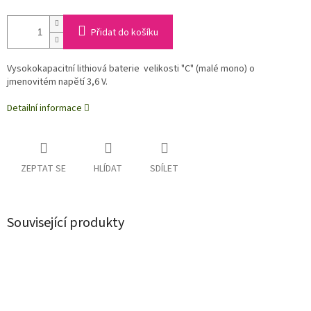
Přidat do košíku
Vysokokapacitní lithiová baterie velikosti "C" (malé mono) o
jmenovitém napětí 3,6 V.
Detailní informace
ZEPTAT SE
HLÍDAT
SDÍLET
Související produkty