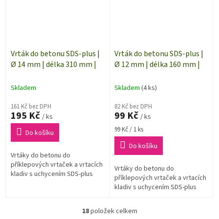
Vrták do betonu SDS-plus |
Vrták do betonu SDS-plus |
Ø 14 mm | délka 310 mm |
Ø 12 mm | délka 160 mm |
Skladem
Skladem
(4 ks)
161 Kč bez DPH
82 Kč bez DPH
195 Kč
99 Kč
/ ks
/ ks
Měrná
99 Kč / 1 ks
Do košíku
cena:
Do košíku
Vrtáky do betonu do
příklepových vrtaček a vrtacích
Vrtáky do betonu do
kladiv s uchycením SDS-plus
příklepových vrtaček a vrtacích
kladiv s uchycením SDS-plus
18
položek celkem
O