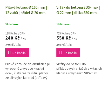
Pilový kotouč Ø 160 mm |
Vrták do betonu SDS-max |
12 zubů | hřídel Ø 20 mm
Ø 22 mm | délka 380 mm |
Skladem
Skladem
198 Kč bez DPH
455 Kč bez DPH
240 Kč
550 Kč
/ ks
/ ks
Měrná
Měrná
240 Kč / 1 ks
550 Kč / 1 ks
cena:
cena:
Do košíku
Do košíku
Pilové kotouče do okružních pil
Vrtáky do betonu do
vyrobené z vysoce kvalitní
příklepových vrtaček a vrtacích
oceli, čistý řez zajišťují plátky
kladiv s uchycením SDS-max.
ze slinutých karbidů (střídavý
zub).