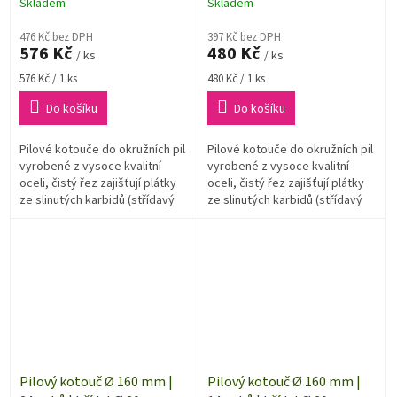
Skladem
Skladem
476 Kč bez DPH
397 Kč bez DPH
576 Kč
480 Kč
/ ks
/ ks
Měrná
Měrná
576 Kč / 1 ks
480 Kč / 1 ks
cena:
cena:
Do košíku
Do košíku
Pilové kotouče do okružních pil
Pilové kotouče do okružních pil
vyrobené z vysoce kvalitní
vyrobené z vysoce kvalitní
oceli, čistý řez zajišťují plátky
oceli, čistý řez zajišťují plátky
ze slinutých karbidů (střídavý
ze slinutých karbidů (střídavý
zub).
zub).
Pilový kotouč Ø 160 mm |
Pilový kotouč Ø 160 mm |