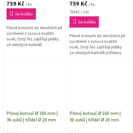
759 Kč
759 Kč
/ ks
/ ks
Měrná
759 Kč / 1 ks
Do košíku
cena:
Do košíku
Pilové kotouče do okružních pil
vyrobené z vysoce kvalitní
Pilové kotouče do okružních pil
oceli, čistý řez zajišťují plátky
vyrobené z vysoce kvalitní
ze slinutých karbidů
oceli, čistý řez zajišťují plátky
(lichoběžníkový zub).
ze slinutých karbidů (střídavý
zub).
Pilový kotouč Ø 160 mm |
Pilový kotouč Ø 160 mm |
36 zubů | hřídel Ø 20 mm
30 zubů | hřídel Ø 20 mm