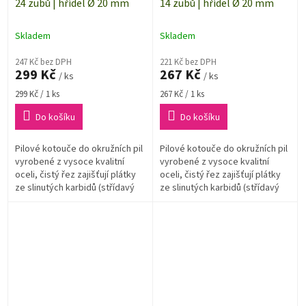
24 zubů | hřídel Ø 20 mm
14 zubů | hřídel Ø 20 mm
Skladem
Skladem
247 Kč bez DPH
221 Kč bez DPH
299 Kč
267 Kč
/ ks
/ ks
Měrná
Měrná
299 Kč / 1 ks
267 Kč / 1 ks
cena:
cena:
Do košíku
Do košíku
Pilové kotouče do okružních pil
Pilové kotouče do okružních pil
vyrobené z vysoce kvalitní
vyrobené z vysoce kvalitní
oceli, čistý řez zajišťují plátky
oceli, čistý řez zajišťují plátky
ze slinutých karbidů (střídavý
ze slinutých karbidů (střídavý
zub).
zub).