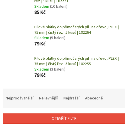
řez | 5 kusů | 102273
Skladem
(10 balení)
85 Kč
Pilové plátky do přímočarých pil | na dřevo, PLEXI |
75 mm | čistý řez | 5 kusů | 102264
Skladem
(5 balení)
79 Kč
Pilové plátky do přímočarých pil | na dřevo, PLEXI |
75 mm | čistý řez | 5 kusů | 102255
Skladem
(3 balení)
79 Kč
Ř
a
Nejprodávanější
Nejlevnější
Nejdražší
Abecedně
z
e
n
OTEVŘÍT FILTR
í