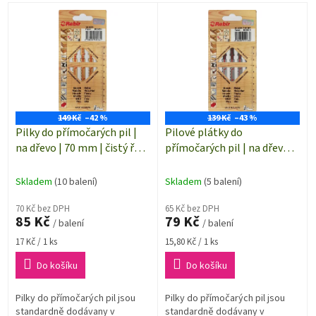
p
V
r
ý
o
p
d
i
u
s
k
p
t
r
ů
o
149 Kč
–42 %
139 Kč
–43 %
d
Pilky do přímočarých pil |
Pilové plátky do
u
na dřevo | 70 mm | čistý řez
přímočarých pil | na dřevo,
k
| 5 kusů | 102273
PLEXI | 75 mm | čistý řez | 5
t
kusů | 102264
Skladem
(10 balení)
Skladem
(5 balení)
ů
70 Kč bez DPH
65 Kč bez DPH
85 Kč
79 Kč
/ balení
/ balení
Měrná
Měrná
17 Kč / 1 ks
15,80 Kč / 1 ks
cena:
cena:
Do košíku
Do košíku
Pilky do přímočarých pil jsou
Pilky do přímočarých pil jsou
standardně dodávany v
standardně dodávany v