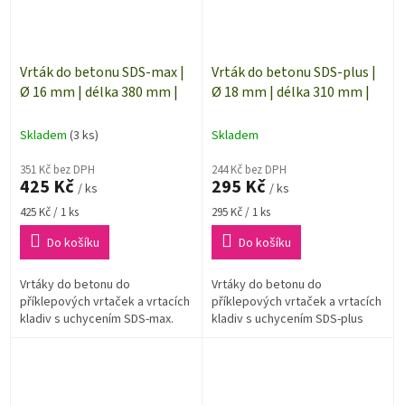
Vrták do betonu SDS-max |
Vrták do betonu SDS-plus |
Ø 16 mm | délka 380 mm |
Ø 18 mm | délka 310 mm |
Skladem
(3 ks)
Skladem
351 Kč bez DPH
244 Kč bez DPH
425 Kč
295 Kč
/ ks
/ ks
Měrná
Měrná
425 Kč / 1 ks
295 Kč / 1 ks
cena:
cena:
Do košíku
Do košíku
Vrtáky do betonu do
Vrtáky do betonu do
příklepových vrtaček a vrtacích
příklepových vrtaček a vrtacích
kladiv s uchycením SDS-max.
kladiv s uchycením SDS-plus