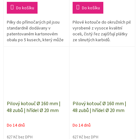
cena:
cena:
Do košíku
Do košíku
Pilky do přímočarých pil jsou
Pilové kotouče do okružních pil
standardně dodávany v
vyrobené z vysoce kvalitní
patentovaném kartonovém
oceli, čistý řez zajišťují plátky
obalu po 5 kusech, který může
ze slinutých karbidů.
být recyklovatelný. Ekvivalent -
BOSCH T118B.
Pilový kotouč Ø 160 mm |
Pilový kotouč Ø 160 mm |
48 zubů | hřídel Ø 20 mm
48 zubů | hřídel Ø 20 mm
Do 14 dnů
Do 14 dnů
627 Kč bez DPH
627 Kč bez DPH