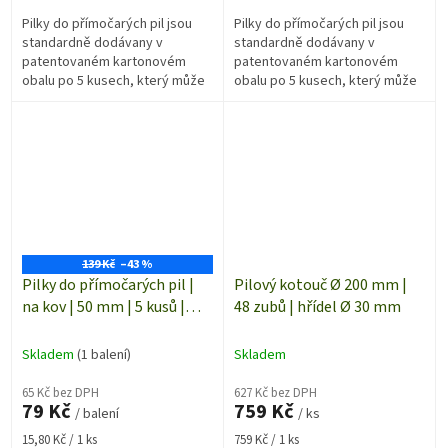
Pilky do přímočarých pil jsou
Pilky do přímočarých pil jsou
standardně dodávany v
standardně dodávany v
patentovaném kartonovém
patentovaném kartonovém
obalu po 5 kusech, který může
obalu po 5 kusech, který může
být recyklovatelný. Ekvivalent -
být recyklovatelný. Ekvivalent -
BOSCH T101BR.
BOSCH T127D
139 Kč
–43 %
Pilky do přímočarých pil |
Pilový kotouč Ø 200 mm |
na kov | 50 mm | 5 kusů |
48 zubů | hřídel Ø 30 mm
102107
Skladem
(1 balení)
Skladem
65 Kč bez DPH
627 Kč bez DPH
79 Kč
759 Kč
/ balení
/ ks
Měrná
Měrná
15,80 Kč / 1 ks
759 Kč / 1 ks