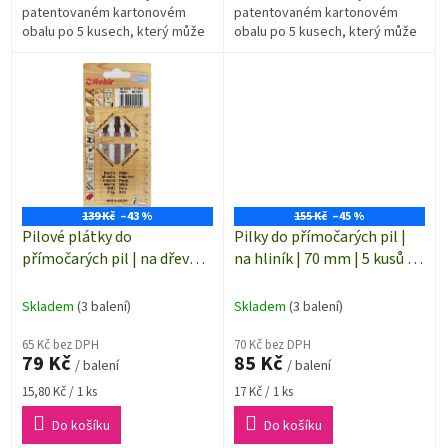
patentovaném kartonovém
patentovaném kartonovém
obalu po 5 kusech, který může
obalu po 5 kusech, který může
být recyklovatelný.
být recyklovatelný. Ekvivalent -
BOSCH T101BR.
139 Kč
–43 %
155 Kč
–45 %
Pilové plátky do
Pilky do přímočarých pil |
přímočarých pil | na dřevo,
na hliník | 70 mm | 5 kusů |
PLEXI | 75 mm | čistý řez | 5
102110
kusů | 102255
Skladem
(3 balení)
Skladem
(3 balení)
65 Kč bez DPH
70 Kč bez DPH
79 Kč
85 Kč
/ balení
/ balení
Měrná
Měrná
15,80 Kč / 1 ks
17 Kč / 1 ks
cena:
cena:
Do košíku
Do košíku