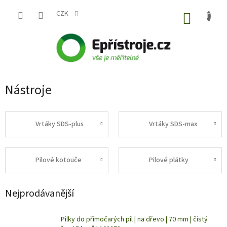
Přejít
na
CZK
NÁKUP
obsah
KOŠÍK
Nástroje
Vrtáky SDS-plus
Vrtáky SDS-max
Pilové kotouče
Pilové plátky
Nejprodávanější
Pilky do přímočarých pil | na dřevo | 70 mm | čistý