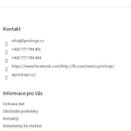
v
l
Z
á
á
d
p
a
a
Kontakt
c
t
í
í
info
@
Epristroje.cz
p
r
+420 777 794 401
v
+420 777 794 404
k
y
https://www.facebook.com/http://fb.com/merici.pristroje/
v
epristroje.cz/
ý
p
i
s
Informace pro Vás
u
Ochrana dat
Obchodní podmínky
Kontakty
Dokumenty ke stažení