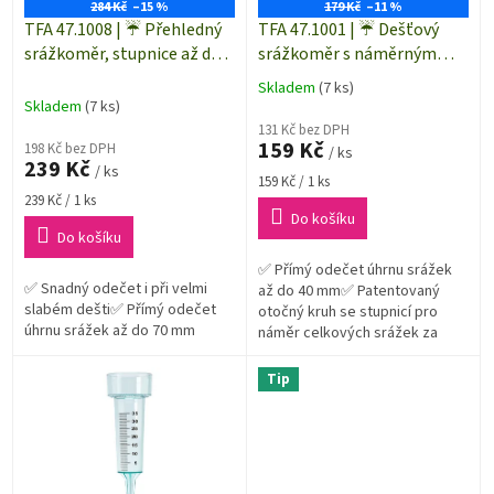
o
284 Kč
–15 %
179 Kč
–11 %
d
TFA 47.1008 | ☔ Přehledný
TFA 47.1001 | ☔ Dešťový
u
srážkoměr, stupnice až do
srážkoměr s náměrným
k
úhrnu 70 mm srážek
kruhem
Skladem
(7 ks)
Průměrné
t
Skladem
(7 ks)
hodnocení
ů
131 Kč bez DPH
produktu
159 Kč
198 Kč bez DPH
/ ks
je
239 Kč
/ ks
5,0
Měrná
159 Kč / 1 ks
z
Měrná
cena:
239 Kč / 1 ks
5
cena:
Do košíku
hvězdiček.
Do košíku
✅ Přímý odečet úhrnu srážek
✅ Snadný odečet i při velmi
až do 40 mm✅ Patentovaný
slabém dešti✅ Přímý odečet
otočný kruh se stupnicí pro
úhrnu srážek až do 70 mm
náměr celkových srážek za
určité období
Tip