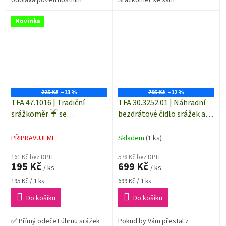
vlivům✅ Tradiční konstrukce
vyprazdňuje✅ Bezdrátový
srážkoměru = snadná
dosah mezi záchytnou nádobou
Novinka
manipulace
a displejovou částí dešťoměru
může být...
225 Kč
–13 %
795 Kč
–12 %
TFA 47.1016 | Tradiční
TFA 30.3252.01 | Náhradní
srážkoměr ☔ se
bezdrátové čidlo srážek a
zapichovacím držákem pro
teploty pro srážkoměr TFA
měření množství srážek
47.3006.01
PŘIPRAVUJEME
Skladem
(1 ks)
161 Kč bez DPH
578 Kč bez DPH
195 Kč
699 Kč
/ ks
/ ks
Měrná
Měrná
195 Kč / 1 ks
699 Kč / 1 ks
cena:
cena:
Do košíku
Do košíku
✅ Přímý odečet úhrnu srážek
Pokud by Vám přestal z