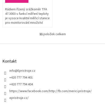
Rádiem řízený srážkoměr TFA
47.3003 s funkcí měření teploty
je vysoce kvalitní měřicí stanice
pro monitorování množství
úhrnu srážek. Srážkoměr je díky
překlápěcímu systému...
11
položek celkem
O
v
l
Z
á
á
d
p
a
a
Kontakt
c
t
í
í
info
@
Epristroje.cz
p
r
+420 777 794 401
v
+420 777 794 404
k
y
https://www.facebook.com/http://fb.com/merici.pristroje/
v
epristroje.cz/
ý
p