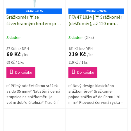
74 Kč
–6 %
299 Kč
–26 %
Srážkoměr ☔ se
TFA 47.1014 | ☔ Srážkoměr
čtverhranným hrotem pro
(dešťoměr), až 120 mm
zapíchnutí
úhrnu srážek 🌧️
Skladem
Skladem
(2 ks)
57 Kč bez DPH
181 Kč bez DPH
69 Kč
219 Kč
/ ks
/ ks
Měrná
Měrná
69 Kč / 1 ks
219 Kč / 1 ks
cena:
cena:
Do košíku
Do košíku
✅ Přímý odečet úhrnu srážek
✅ Nový design klasického
až do 35 mm✅ Natištěná černá
srážkoměru✅ Srážkoměr
stupnice na srážkoměru je
pojme srážky až do úhrnu 120
velmi dobře čitelná✅ Tradiční
mm✅ Plovoucí červená ryska =
konstrukce srážkoměru =
snadný odečet srážek
snadná manipulace, zapíchnete
do záhonu...