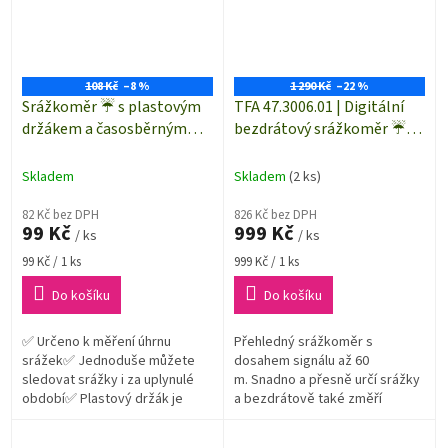
108 Kč
–8 %
1 290 Kč
–22 %
Srážkoměr ☔ s plastovým
TFA 47.3006.01 | Digitální
držákem a časosběrným
bezdrátový srážkoměr ☔
ukazatelem
SPLASH | dosah až 60 m
Skladem
Skladem
(2 ks)
82 Kč bez DPH
826 Kč bez DPH
99 Kč
999 Kč
/ ks
/ ks
Měrná
Měrná
99 Kč / 1 ks
999 Kč / 1 ks
cena:
cena:
Do košíku
Do košíku
✅ Určeno k měření úhrnu
Přehledný srážkoměr s
srážek✅ Jednoduše můžete
dosahem signálu až 60
sledovat srážky i za uplynulé
m. Snadno a přesně určí srážky
období✅ Plastový držák je
a bezdrátově také změří
součástí dodávky
venkovní teplotu. Měsíční
historie srážek za posledních