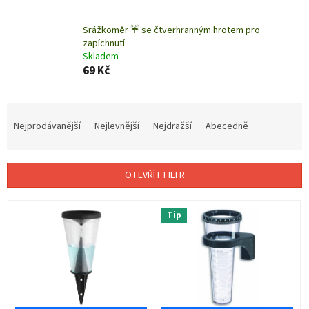
Srážkoměr ☔ se čtverhranným hrotem pro
zapíchnutí
Skladem
69 Kč
Ř
a
Nejprodávanější
Nejlevnější
Nejdražší
Abecedně
z
e
n
OTEVŘÍT FILTR
í
p
V
r
Tip
ý
o
p
d
i
u
s
k
p
t
r
ů