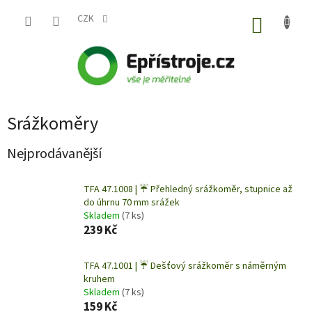
Přejít
na
CZK
NÁKUP
obsah
KOŠÍK
Srážkoměry
Nejprodávanější
TFA 47.1008 | ☔ Přehledný srážkoměr, stupnice až
do úhrnu 70 mm srážek
Skladem
(7 ks)
239 Kč
TFA 47.1001 | ☔ Dešťový srážkoměr s náměrným
kruhem
Skladem
(7 ks)
159 Kč