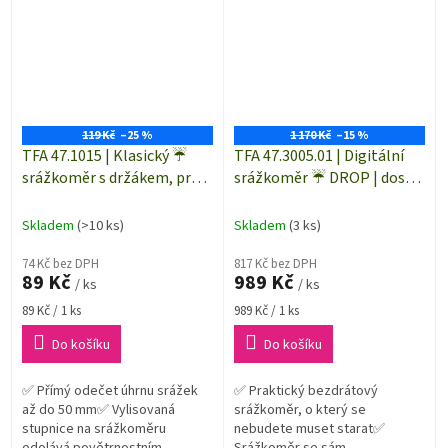
12...
119 Kč
–25 %
1 170 Kč
–15 %
TFA 47.1015 | Klasický ☔
TFA 47.3005.01 | Digitální
srážkoměr s držákem, pro
srážkoměr ☔ DROP | dosah
až 50 mm úhrnu srážek
až 100 m
Skladem
(>10 ks)
Skladem
(3 ks)
74 Kč bez DPH
817 Kč bez DPH
89 Kč
989 Kč
/ ks
/ ks
Měrná
Měrná
89 Kč / 1 ks
989 Kč / 1 ks
cena:
cena:
Do košíku
Do košíku
✅ Přímý odečet úhrnu srážek
✅ Praktický bezdrátový
až do 50 mm✅ Vylisovaná
srážkoměr, o který se
stupnice na srážkoměru
nebudete muset starat✅
odolává povětrnostním
Srážkoměr se sám