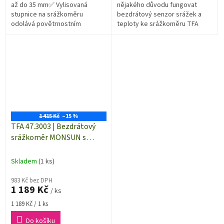
až do 35 mm✅ Vylisovaná
nějakého důvodu fungovat
stupnice na srážkoměru
bezdrátový senzor srážek a
odolává povětrnostním
teploty ke srážkoměru TFA
vlivům✅ Praktický zapichovací
47.3006.01, tak tímto náhradním
držák pro srážkoměr✅ Tradiční
senzorem lze problém vyřešit.
konstrukce...
1 415 Kč
–15 %
TFA 47.3003 | Bezdrátový
srážkoměr MONSUN s
teploměrem
Skladem
(1 ks)
983 Kč bez DPH
1 189 Kč
/ ks
Měrná
1 189 Kč / 1 ks
cena:
Do košíku