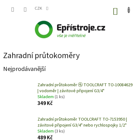
Přejít
na
CZK
NÁKUP
obsah
KOŠÍK
Zahradní průtokoměry
Nejprodávanější
Zahradní průtokoměr 🚰 TOOLCRAFT TO-10084629
| vodoměr | závitové připojení G3/4"
Skladem
(1 ks)
349 Kč
Zahradní průtokoměr TOOLCRAFT TO-7153950 |
závitové připojení G3/4" nebo rychlospojky 1/2"
Skladem
(3 ks)
489 Kč