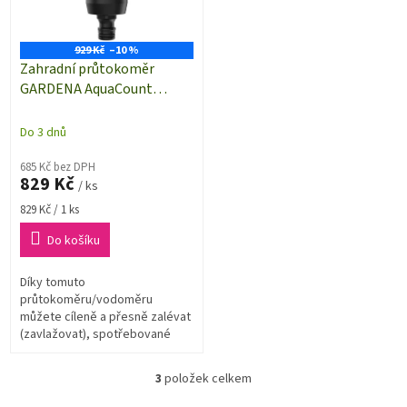
929 Kč
–10 %
Zahradní průtokoměr
GARDENA AquaCount
18350-20 | vodoměr | displej
| rychlospojky | vodoměr
Do 3 dnů
685 Kč bez DPH
829 Kč
/ ks
Měrná
829 Kč / 1 ks
cena:
Do košíku
Díky tomuto
průtokoměru/vodoměru
můžete cíleně a přesně zalévat
(zavlažovat), spotřebované
množství vody lze odečíst
kdykoliv na velkém displeji
3
položek celkem
O
průtokoměru, a tím řídit...
v