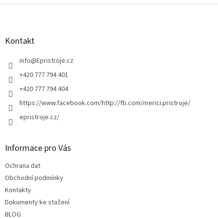
l
Z
á
á
d
p
a
a
Kontakt
c
t
í
í
info
@
Epristroje.cz
p
r
+420 777 794 401
v
+420 777 794 404
k
y
https://www.facebook.com/http://fb.com/merici.pristroje/
v
epristroje.cz/
ý
p
i
s
Informace pro Vás
u
Ochrana dat
Obchodní podmínky
Kontakty
Dokumenty ke stažení
BLOG