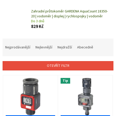
Zahradní průtokoměr GARDENA AquaCount 18350-
20 | vodoměr | displej | rychlospojky | vodoměr
Do 3 dnů
829 Kč
Ř
a
Nejprodávanější
Nejlevnější
Nejdražší
Abecedně
z
e
n
OTEVŘÍT FILTR
í
p
V
r
Tip
ý
o
p
d
i
u
s
k
p
t
r
ů