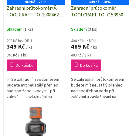
o
489 Kč
–28 %
549 Kč
–10 %
d
Zahradní průtokoměr 🚰
Zahradní průtokoměr
u
TOOLCRAFT TO-10084629 |
TOOLCRAFT TO-7153950 |
k
vodoměr | závitové
závitové připojení G3/4"
t
připojení G3/4"
nebo rychlospojky 1/2"
Skladem
(1 ks)
Skladem
(3 ks)
ů
288 Kč bez DPH
404 Kč bez DPH
349 Kč
489 Kč
/ ks
/ ks
Měrná
Měrná
349 Kč / 1 ks
489 Kč / 1 ks
cena:
cena:
Do košíku
Do košíku
✅ Se zahradním vodoměrem
Se zahradním průtokoměrem
budete mít neustálý přehled
budete mít neustálý přehled
nad spotřebou vody✅ ..při
nad spotřebou vody při
zalévání a zavlažování na
zalévání a zavlažování na
zahradě nebo při plnění
zahradě nebo při plnění nádob.
nádob✅ ..takovýto jednoduchý
průtokoměr by neměl...