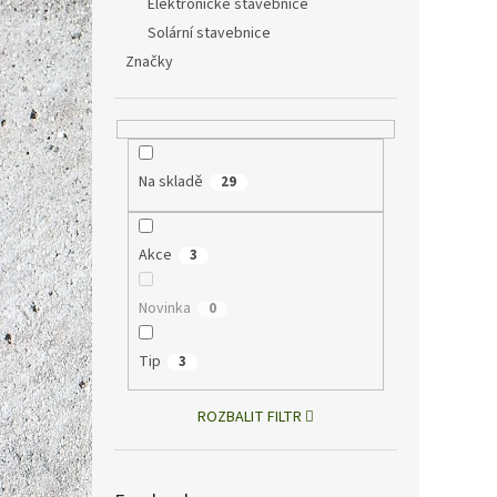
Elektronické stavebnice
TFA 6
Solární stavebnice
⏰ ELL
Značky
574 Kč
695
Na skladě
29
Měrná
695 Kč 
cena:
Rádio
Akce
3
zobraz
osvětl
tmě. J
Novinka
0
knoflík
Tip
3
ROZBALIT FILTR