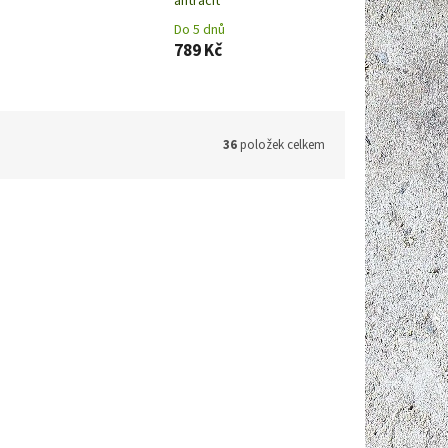
antracit
Do 5 dnů
789 Kč
36
položek celkem
C3361WH
Kód:
C3356
560 Kč
1 025 Kč
–19 %
–23 %
budík
TFA 60.2024.10 | ⏰ Digitální budík
cení -
ROXY - antracit