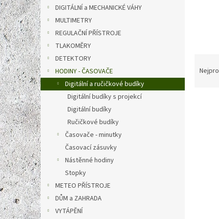
n
DIGITÁLNÍ a MECHANICKÉ VÁHY
e
MULTIMETRY
l
REGULAČNÍ PŘÍSTROJE
TLAKOMĚRY
Ř
DETEKTORY
a
Nejpro
HODINY - ČASOVAČE
z
Digitální a ručičkové budíky
e
Digitální budíky s projekcí
V
n
Digitální budíky
ý
í
p
p
Ručičkové budíky
i
r
Časovače - minutky
s
o
Časovací zásuvky
p
d
Nástěnné hodiny
r
u
Stopky
o
k
METEO PŘÍSTROJE
d
t
u
ů
DŮM a ZAHRADA
TFA 6
k
VYTÁPĚNÍ
DCF s