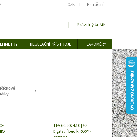
TY KE STAŽENÍ
BLOG
CENY ZA DOPRAVU / ZPŮSOBY DORUČENÍ
CZK
Přihlášení
NÁKUPNÍ
Prázdný košík
KOŠÍK
LTIMETRY
REGULAČNÍ PŘÍSTROJE
TLAKOMĚRY
DETEKTO
učičkové
udíky
DCF
TFA 60.2024.10 | ⏰
MIO
Digitální budík ROXY -