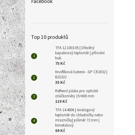
Facebook
TFA 6
BINGO
Top 10 produktů
TFA 12.1003.05 | Dřevěný
kapalinový teploměr | přírodní
533 Kč
645
buk
75 Kč
Měrná
645 Kč 
Knoflíková baterie - GP CR2032 |
cena:
B15322
✅ Kom
35 Kč
budíc
Reflexní páska pro optické
Autom
otáčkoměry 15×600 mm
senzo
119 Kč
TFA 14.4006 | Analogový
teploměr do chladničky nebo
mrazničky| průměr 72 mm |
bimetalový
69 Kč