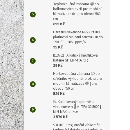
Teplovzdušná zábrana 🥵 do
balkonových dveří pro mobilní
klimatizace ❄️ | pro obvod 560
cm
895 Kč
Heraeus Nexensos M222 Pt100
TFA 6
platinový teplotní senzor -70 do
noční
+500 °C | 3850 ppm/K
95 Kč
B13762 | Alkalická knoflíková
baterie GP LR44 (A76F)
29 Kč
657 Kč
795
Horkovzdušná zábrana 🥵 do
střešního výklopného okna pro
Měrná
795 Kč 
mobilní klimatizace 😅 | pro
cena:
obvod 450 cm
Hledát
529 Kč
jste j
📝 Kalibrovaný teploměr s
žádným
vlhkoměrem 🌡️💧 TFA 30.5002 |
jedno
MIN-MAX funkce
možnos
1 570 Kč
S3120E | Registrační vlhkoměr-