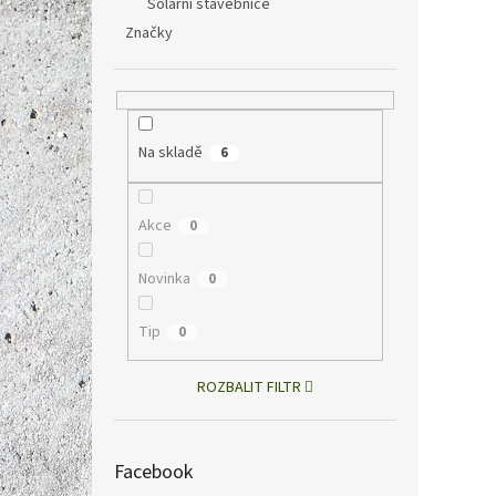
476 Kč
Solární stavebnice
576
Značky
Měrná
576 Kč 
cena:
Pilové
vysoce
plátky
Na skladě
6
Akce
0
Novinka
0
Tip
0
ROZBALIT FILTR
Pilov
hříde
Facebook