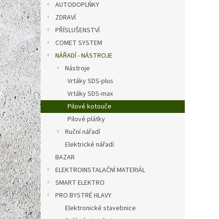
AUTODOPLŇKY
Měrná
759 Kč 
cena:
ZDRAVÍ
Pilové
PŘÍSLUŠENSTVÍ
vysoce
COMET SYSTEM
plátky
NÁŘADÍ - NÁSTROJE
Nástroje
Vrtáky SDS-plus
Vrtáky SDS-max
Pilové kotouče
Pilové plátky
Ruční nářadí
Elektrické nářadí
BAZAR
Pilov
ELEKTROINSTALAČNÍ MATERIÁL
hříde
SMART ELEKTRO
PRO BYSTRÉ HLAVY
Elektronické stavebnice