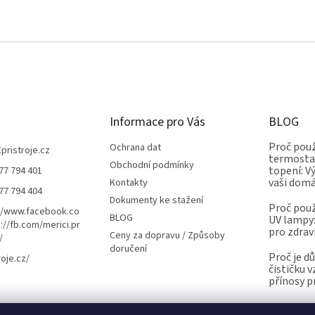
Informace pro Vás
BLOG
Proč použ
Ochrana dat
Epristroje.cz
termostat
Obchodní podmínky
topení: V
77 794 401
vaši dom
Kontakty
77 794 404
Dokumenty ke stažení
Proč použ
//www.facebook.co
BLOG
UV lampy:
://fb.com/merici.pr
pro zdrav
Ceny za dopravu / Způsoby
/
doručení
Proč je d
roje.cz/
čističku 
přínosy p