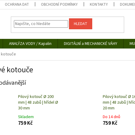
OCHRANA DAT
OBCHODNÍ PODMÍNKY
KONTAKTY
DOKUMEN
HLEDAT
ANALÝZA VODY / Kapalin
DIGITÁLNÍ a MECHANICKÉ VÁHY
MU
é kotouče
vé kotouče
odávanější
Pilový kotouč Ø 200
Pilový kotouč Ø 1
mm | 48 zubů | hřídel Ø
mm | 48 zubů | hří
30 mm
20 mm
Skladem
Do 14 dnů
759 Kč
759 Kč