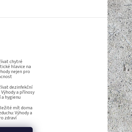
ívat chytré
ické hlavice na
ýhody nejen pro
ácnost
ívat dezinfekční
 Výhody a přínosy
í a hygienu
ůležité mít doma
vzduchu: Výhody a
ro zdraví