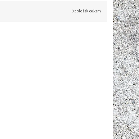
8
položek celkem
604820F
Kód:
NOOK-1604820
ubů |
Pilový kotouč Ø 160 mm | 48 zubů |
hřídel Ø 20 mm
Do 14 dnů
Do 14 dnů
627 Kč bez DPH
759 Kč
 košíku
/ ks