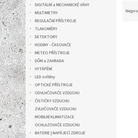
n
Ř
DIGITÁLNÍ a MECHANICKÉ VÁHY
e
a
Nejpro
MULTIMETRY
l
z
REGULAČNÍ PŘÍSTROJE
e
TLAKOMĚRY
V
n
ý
í
DETEKTORY
p
p
HODINY - ČASOVAČE
i
r
METEO PŘÍSTROJE
s
o
DŮM a ZAHRADA
p
d
VYTÁPĚNÍ
r
u
o
LED svítilny
k
d
t
OPTICKÉ PŘÍSTROJE
u
ů
ODVLHČOVAČE VZDUCHU
Pilov
k
ČISTIČKY VZDUCHU
hříde
t
ZVLHČOVAČE VZDUCHU
ů
MOBILNÍ KLIMATIZACE
OCHLAZOVAČE VZDUCHU
627 Kč
BATERIE | NAPÁJECÍ ZDROJE
759