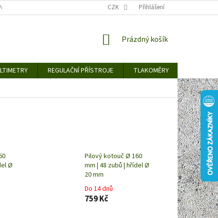
TY KE STAŽENÍ
BLOG
CENY ZA DOPRAVU / ZPŮSOBY DORUČENÍ
CZK
Přihlášení
NÁKUPNÍ
Prázdný košík
KOŠÍK
LTIMETRY
REGULAČNÍ PŘÍSTROJE
TLAKOMĚRY
DETEKTO
60
Pilový kotouč Ø 160
del Ø
mm | 48 zubů | hřídel Ø
20 mm
Do 14 dnů
759 Kč