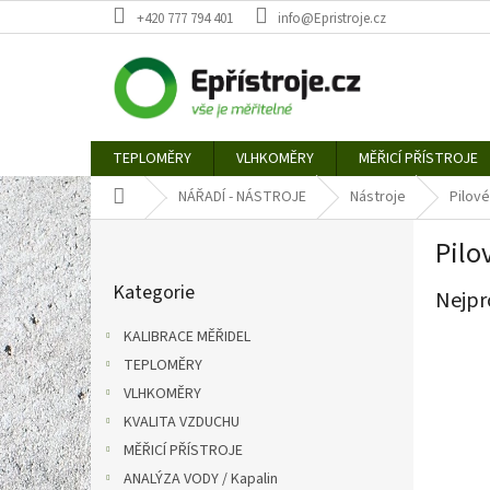
Přejít
+420 777 794 401
info@Epristroje.cz
na
obsah
TEPLOMĚRY
VLHKOMĚRY
MĚŘICÍ PŘÍSTROJE
Domů
NÁŘADÍ - NÁSTROJE
Nástroje
Pilov
P
Pilo
o
Přeskočit
s
Kategorie
kategorie
Nejpr
t
r
KALIBRACE MĚŘIDEL
a
TEPLOMĚRY
n
VLHKOMĚRY
n
í
KVALITA VZDUCHU
p
MĚŘICÍ PŘÍSTROJE
a
ANALÝZA VODY / Kapalin