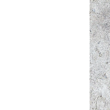
 košíku
yrobené z
šťují
vý zub).