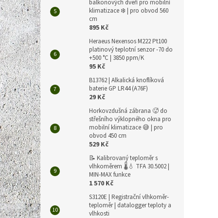
balkonových dveří pro mobilní
klimatizace ❄️ | pro obvod 560
cm
895 Kč
Heraeus Nexensos M222 Pt100
platinový teplotní senzor -70 do
+500 °C | 3850 ppm/K
95 Kč
B13762 | Alkalická knoflíková
baterie GP LR44 (A76F)
29 Kč
Horkovzdušná zábrana 🥵 do
střešního výklopného okna pro
mobilní klimatizace 😅 | pro
obvod 450 cm
529 Kč
📝 Kalibrovaný teploměr s
vlhkoměrem 🌡️💧 TFA 30.5002 |
MIN-MAX funkce
1 570 Kč
S3120E | Registrační vlhkoměr-
teploměr | datalogger teploty a
vlhkosti