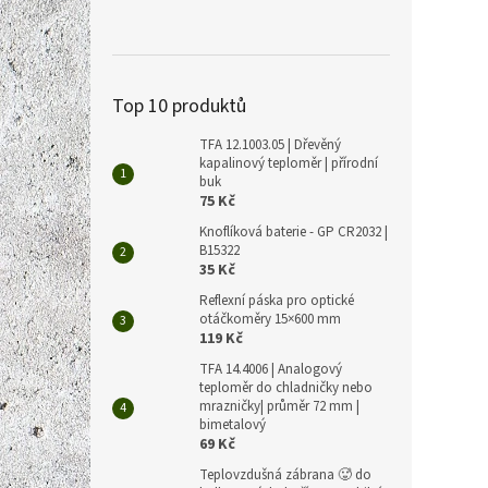
221 Kč
267
Měrná
267 Kč 
Top 10 produktů
cena:
Pilové
TFA 12.1003.05 | Dřevěný
vysoce
kapalinový teploměr | přírodní
plátky
buk
75 Kč
Knoflíková baterie - GP CR2032 |
B15322
35 Kč
Reflexní páska pro optické
otáčkoměry 15×600 mm
119 Kč
TFA 14.4006 | Analogový
teploměr do chladničky nebo
mrazničky| průměr 72 mm |
bimetalový
69 Kč
Teplovzdušná zábrana 🥵 do