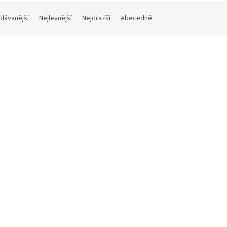
dávanější
Nejlevnější
Nejdražší
Abecedně
Kód:
NOOK-2004830
Kód:
NOOK-1
ý kotouč Ø 200 mm | 48 zubů |
Pilový kotouč Ø 160 mm | 48 z
l Ø 30 mm
hřídel Ø 20 mm
Skladem
 bez DPH
627 Kč bez DPH
 Kč
759 Kč
Do
/ ks
/ ks