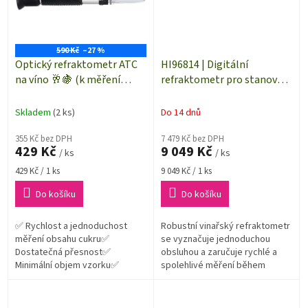
590 Kč
–27 %
Optický refraktometr ATC
HI96814 | Digitální
na víno 🥂🍇 (k měření
refraktometr pro stanovení
koncentrace cukru v
cukru ve víně v % Brix,
roztoku vína 🥂, piva 🍺 či
°Oechsle a °KMW
Skladem
(2 ks)
Do 14 dnů
likéru)
355 Kč bez DPH
7 479 Kč bez DPH
429 Kč
9 049 Kč
/ ks
/ ks
Měrná
Měrná
429 Kč / 1 ks
9 049 Kč / 1 ks
cena:
cena:
Do košíku
Do košíku
✅ Rychlost a jednoduchost
Robustní vinařský refraktometr
měření obsahu cukru✅
se vyznačuje jednoduchou
Dostatečná přesnost✅
obsluhou a zaručuje rychlé a
Minimální objem vzorku✅
spolehlivé měření během
Přenositelnost a nezávislost
několika sekund. Díky lehkému,
přenosnému pouzdru ho lze
pohodlně...