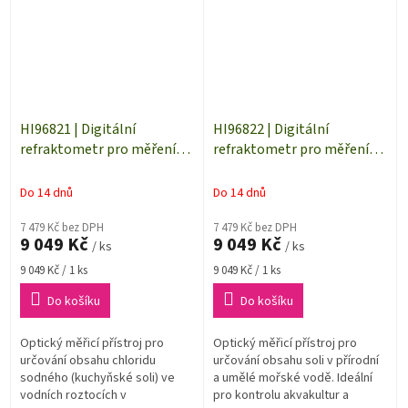
HI96821 | Digitální
HI96822 | Digitální
refraktometr pro měření
refraktometr pro měření
NaCl v roztoku
salinity přírodní a umělé
mořské vody
Do 14 dnů
Do 14 dnů
7 479 Kč bez DPH
7 479 Kč bez DPH
9 049 Kč
9 049 Kč
/ ks
/ ks
Měrná
Měrná
9 049 Kč / 1 ks
9 049 Kč / 1 ks
cena:
cena:
Do košíku
Do košíku
Optický měřicí přístroj pro
Optický měřicí přístroj pro
určování obsahu chloridu
určování obsahu soli v přírodní
sodného (kuchyňské soli) ve
a umělé mořské vodě. Ideální
vodních roztocích v
pro kontrolu akvakultur a