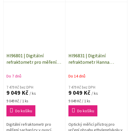
potravinářském průmyslu.
odsolovacích zařízení.
Ideální pro výrobu sýrů, solných
nálevů,...
HI96801 | Digitální
HI96831 | Digitální
refraktometr pro měření
refraktometr Hanna
cukrů v potravinách
Instruments pro
ethylenglykol
Do 7 dnů
Do 14 dnů
7 479 Kč bez DPH
7 479 Kč bez DPH
9 049 Kč
9 049 Kč
/ ks
/ ks
Měrná
Měrná
9 049 Kč / 1 ks
9 049 Kč / 1 ks
cena:
cena:
Do košíku
Do košíku
Digitální refraktometr pro
Optický měřicí přístroj pro
měření sacharózy v ovocí,
určení obsahu ethylenglykolu v