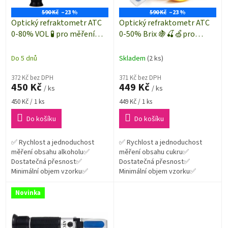
r
ů
o
590 Kč
–23 %
590 Kč
–23 %
d
Optický refraktometr ATC
Optický refraktometr ATC
u
0-80% VOL 🧪 pro měření
0-50% Brix 🍇🍒🍏pro
k
obsahu alkoholu v
měření obsahu cukru v
t
pálenkách ⚗️
ovocných koncentrátech 🍐
Do 5 dnů
Skladem
(2 ks)
ů
🍍🍎
372 Kč bez DPH
371 Kč bez DPH
450 Kč
449 Kč
/ ks
/ ks
Měrná
Měrná
450 Kč / 1 ks
449 Kč / 1 ks
cena:
cena:
Do košíku
Do košíku
✅ Rychlost a jednoduchost
✅ Rychlost a jednoduchost
měření obsahu alkoholu✅
měření obsahu cukru✅
Dostatečná přesnost✅
Dostatečná přesnost✅
Minimální objem vzorku✅
Minimální objem vzorku✅
Přenositelnost a nezávislost
Přenositelnost a nezávislost
Novinka