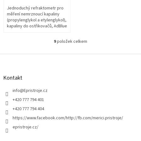
Jednoduchý refraktometr pro
měření nemrznoucí kapaliny
(propylenglykol a etylenglykol),
kapaliny do ostřikovačů, AdBlue
a elektrolytu
9
položek celkem
O
v
l
Z
á
á
d
p
a
a
Kontakt
c
t
í
í
info
@
Epristroje.cz
p
r
+420 777 794 401
v
+420 777 794 404
k
y
https://www.facebook.com/http://fb.com/merici.pristroje/
v
epristroje.cz/
ý
p
i