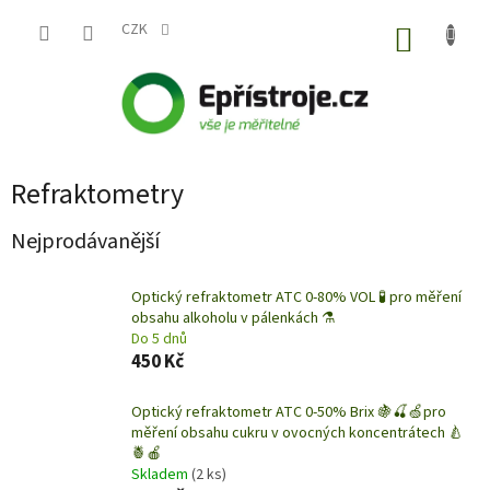
Přejít
na
CZK
NÁKUP
obsah
KOŠÍK
Refraktometry
Nejprodávanější
Optický refraktometr ATC 0-80% VOL 🧪 pro měření
obsahu alkoholu v pálenkách ⚗️
Do 5 dnů
450 Kč
Optický refraktometr ATC 0-50% Brix 🍇🍒🍏pro
měření obsahu cukru v ovocných koncentrátech 🍐
🍍🍎
Skladem
(2 ks)