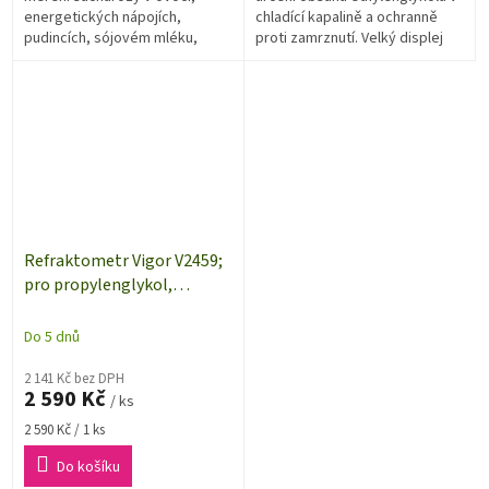
energetických nápojích,
chladící kapalině a ochranně
pudincích, sójovém mléku,
proti zamrznutí. Velký displej
šťávách, džemech,
zobrazuje současně obsah,
marmeládách, medu,
bod zamrznutí a teplotu.
polévkách, želé, tofu a koření....
Refraktometr Vigor V2459;
pro propylenglykol,
etylenglykol, AdBlue,
elektrolyt
Do 5 dnů
2 141 Kč bez DPH
2 590 Kč
/ ks
Měrná
2 590 Kč / 1 ks
cena:
Do košíku