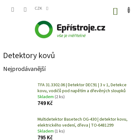
Přejít
na
CZK
NÁKUP
obsah
KOŠÍK
Detektory kovů
Nejprodávanější
TFA 31.3302.06 | Detektor DEC91 | 3 v 1, Detekce
kovu, vodičů pod napětím a dřevěných sloupků
Skladem
(2 ks)
749 Kč
Multidetektor Basetech OG-430 | detektor kovu,
elektrického vedení, dřeva | TO-6481299
Skladem
(1 ks)
795 Kč