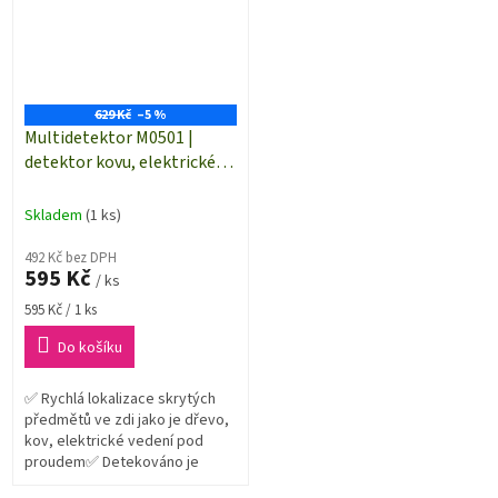
629 Kč
–5 %
Multidetektor M0501 |
detektor kovu, elektrického
vedení, dřeva
Skladem
(1 ks)
492 Kč bez DPH
595 Kč
/ ks
Měrná
595 Kč / 1 ks
cena:
Do košíku
✅ Rychlá lokalizace skrytých
předmětů ve zdi jako je dřevo,
kov, elektrické vedení pod
proudem✅ Detekováno je
optickou i zvukovou signalizací