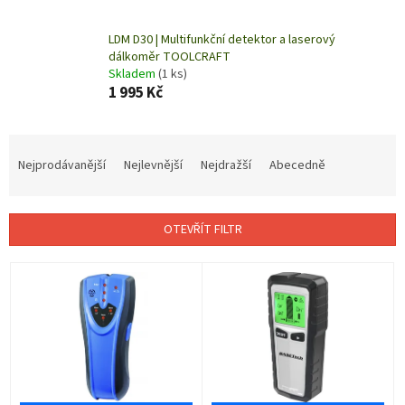
LDM D30 | Multifunkční detektor a laserový
dálkoměr TOOLCRAFT
Skladem
(1 ks)
1 995 Kč
Ř
a
Nejprodávanější
Nejlevnější
Nejdražší
Abecedně
z
e
n
OTEVŘÍT FILTR
í
p
V
r
ý
o
p
d
i
u
s
k
p
t
r
ů