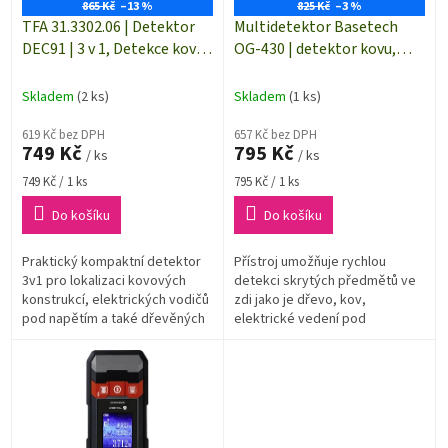
o
865 Kč
–13 %
825 Kč
–3 %
d
TFA 31.3302.06 | Detektor
Multidetektor Basetech
u
DEC91 | 3 v 1, Detekce kovu,
OG-430 | detektor kovu,
k
vodičů pod napětím a
elektrického vedení, dřeva |
t
dřevěných sloupků
TO-6481299
Skladem
(2 ks)
Skladem
(1 ks)
ů
619 Kč bez DPH
657 Kč bez DPH
749 Kč
795 Kč
/ ks
/ ks
Měrná
Měrná
749 Kč / 1 ks
795 Kč / 1 ks
cena:
cena:
Do košíku
Do košíku
Praktický kompaktní detektor
Přístroj umožňuje rychlou
3v1 pro lokalizaci kovových
detekci skrytých předmětů ve
konstrukcí, elektrických vodičů
zdi jako je dřevo, kov,
pod napětím a také dřevěných
elektrické vedení pod
trámků a sloupků pod
proudem. Rychlá detekce,
obložením, sádrokartonem a
optická i zvuková signalizace.
nebo jiných...