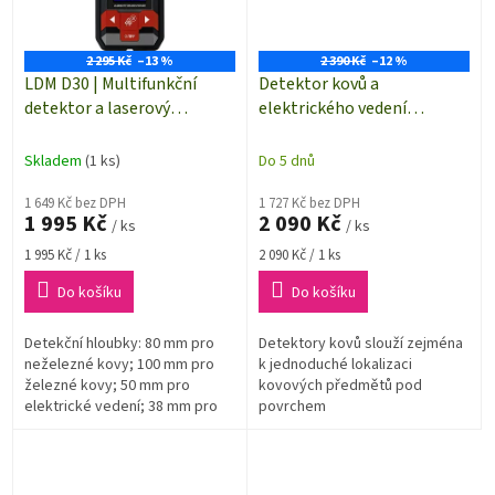
2 295 Kč
–13 %
2 390 Kč
–12 %
LDM D30 | Multifunkční
Detektor kovů a
detektor a laserový
elektrického vedení
dálkoměr TOOLCRAFT
MultiFinder Plus 080.965A
Skladem
(1 ks)
Do 5 dnů
1 649 Kč bez DPH
1 727 Kč bez DPH
1 995 Kč
2 090 Kč
/ ks
/ ks
Měrná
Měrná
1 995 Kč / 1 ks
2 090 Kč / 1 ks
cena:
cena:
Do košíku
Do košíku
Detekční hloubky: 80 mm pro
Detektory kovů slouží zejména
neželezné kovy; 100 mm pro
k jednoduché lokalizaci
železné kovy; 50 mm pro
kovových předmětů pod
elektrické vedení; 38 mm pro
povrchem
dřevo.Měření vzdálenosti
pomocí laseru až do 30 m.