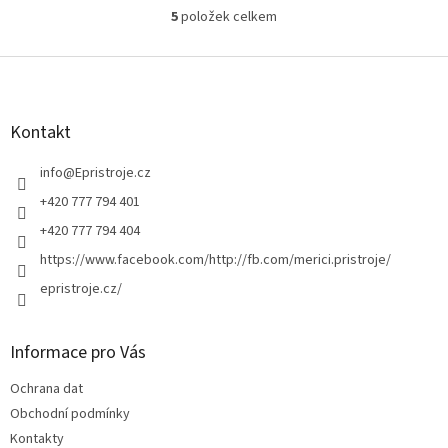
5
položek celkem
O
v
l
Z
á
á
d
p
a
a
Kontakt
c
t
í
í
info
@
Epristroje.cz
p
r
+420 777 794 401
v
+420 777 794 404
k
y
https://www.facebook.com/http://fb.com/merici.pristroje/
v
epristroje.cz/
ý
p
i
s
Informace pro Vás
u
Ochrana dat
Obchodní podmínky
Kontakty