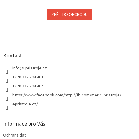
ZPĚT DO OBCHODU
Z
á
p
a
Kontakt
t
í
info
@
Epristroje.cz
+420 777 794 401
+420 777 794 404
https://www.facebook.com/http://fb.com/merici.pristroje/
epristroje.cz/
Informace pro Vás
Ochrana dat