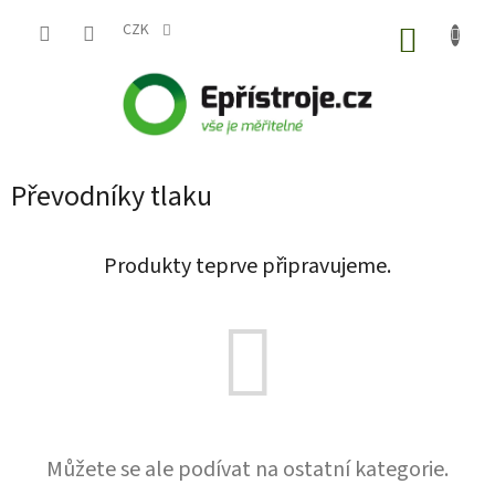
Přejít
na
CZK
NÁKUP
obsah
KOŠÍK
Převodníky tlaku
Produkty teprve připravujeme.
Můžete se ale podívat na ostatní kategorie.