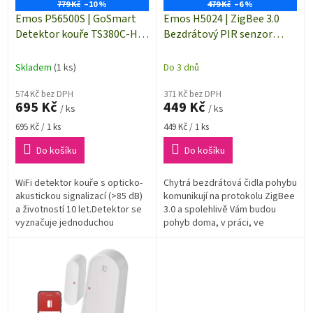
o
779 Kč
–10 %
479 Kč
–6 %
d
Emos P56500S | GoSmart
Emos H5024 | ZigBee 3.0
u
Detektor kouře TS380C-HW
Bezdrátový PIR senzor
k
s Wi-Fi | opticko-akustická
(chytré pohybové čidlo) |
t
signalizace >85 dB
IP20 | GoSmart
Skladem
(1 ks)
Do 3 dnů
ů
574 Kč bez DPH
371 Kč bez DPH
695 Kč
449 Kč
/ ks
/ ks
Měrná
Měrná
695 Kč / 1 ks
449 Kč / 1 ks
cena:
cena:
Do košíku
Do košíku
WiFi detektor kouře s opticko-
Chytrá bezdrátová čidla pohybu
akustickou signalizací (>85 dB)
komunikují na protokolu ZigBee
a životností 10 let.Detektor se
3.0 a spolehlivě Vám budou
vyznačuje jednoduchou
pohyb doma, v práci, ve
obsluhou. Kompatibilní s mobilní
skladech, v technických
aplikací SmartLife, TUYA,...
místnostech, no prostě všude
tam kde...