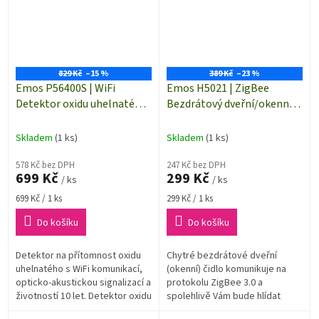
829 Kč
–15 %
389 Kč
–23 %
Emos P56400S | WiFi
Emos H5021 | ZigBee
Detektor oxidu uhelnatého
Bezdrátový dveřní/okenní
TCS0101W | opticko-
senzor IP-2011Z | IP20 |
akustická signalizace >85
ZigBee 3.0 I
Skladem
(1 ks)
Skladem
(1 ks)
dB
578 Kč bez DPH
247 Kč bez DPH
699 Kč
299 Kč
/ ks
/ ks
Měrná
Měrná
699 Kč / 1 ks
299 Kč / 1 ks
cena:
cena:
Do košíku
Do košíku
Detektor na přítomnost oxidu
Chytré bezdrátové dveřní
uhelnatého s WiFi komunikací,
(okenní) čidlo komunikuje na
opticko-akustickou signalizací a
protokolu ZigBee 3.0 a
životností 10 let. Detektor oxidu
spolehlivě Vám bude hlídat
uhelnatého ochrání vaše životy
otevření dveří, oken a nebo i