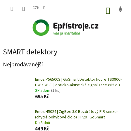
Přejít
na
CZK
NÁKUP
obsah
KOŠÍK
SMART detektory
Nejprodávanější
Emos P56500S | GoSmart Detektor kouře TS380C-
HW s Wi-Fi | opticko-akustická signalizace >85 dB
Skladem
(1 ks)
695 Kč
Emos H5024 | ZigBee 3.0 Bezdrátový PIR senzor
(chytré pohybové čidlo) | IP20 | GoSmart
Do 3 dnů
449 Kč