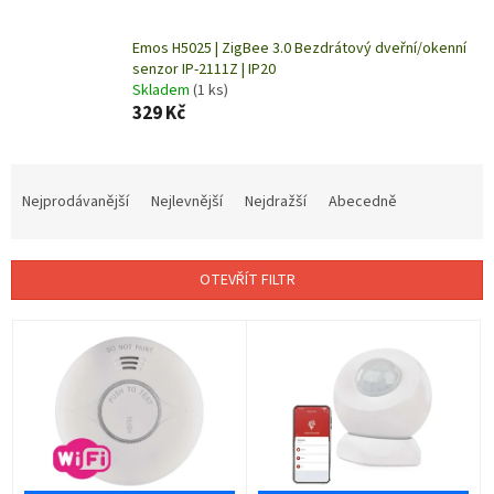
Emos H5025 | ZigBee 3.0 Bezdrátový dveřní/okenní
senzor IP-2111Z | IP20
Skladem
(1 ks)
329 Kč
Ř
a
Nejprodávanější
Nejlevnější
Nejdražší
Abecedně
z
e
n
OTEVŘÍT FILTR
í
p
V
r
ý
o
p
d
i
u
s
k
p
t
r
ů