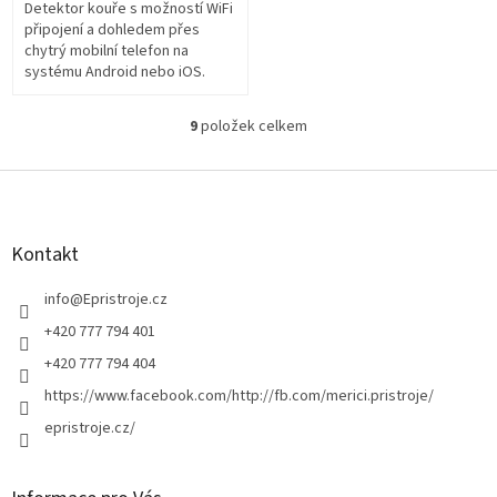
Detektor kouře s možností WiFi
připojení a dohledem přes
chytrý mobilní telefon na
systému Android nebo iOS.
9
položek celkem
O
v
l
Z
á
á
d
p
a
a
Kontakt
c
t
í
í
info
@
Epristroje.cz
p
r
+420 777 794 401
v
+420 777 794 404
k
y
https://www.facebook.com/http://fb.com/merici.pristroje/
v
epristroje.cz/
ý
p
i
s