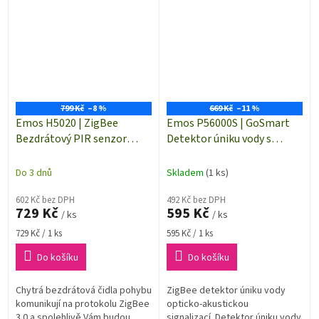
před nežádoucím...
skříněk doma, v práci, ve
skladech, v...
799 Kč
–8 %
669 Kč
–11 %
Emos H5020 | ZigBee
Emos P56000S | GoSmart
Bezdrátový PIR senzor
Detektor úniku vody s
(pohybové čidlo) | IP20 |
ZigBee 3.0 | opticko-
ZigBee 3.0
akustická signalizace >85
Do 3 dnů
Skladem
(1 ks)
dB
602 Kč bez DPH
492 Kč bez DPH
729 Kč
595 Kč
/ ks
/ ks
Měrná
Měrná
729 Kč / 1 ks
595 Kč / 1 ks
cena:
cena:
Do košíku
Do košíku
Chytrá bezdrátová čidla pohybu
ZigBee detektor úniku vody
komunikují na protokolu ZigBee
opticko-akustickou
3.0 a spolehlivě Vám budou
signalizací. Detektor úniku vody