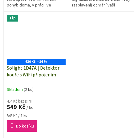
pohyb doma, v práci, ve
(zaplavení) ochrání vaši
skladech, v technických
domácnost či jiné prostory
místnostech, no prostě všude
před nežádoucím
Tip
tam kde...
vytopením.Detektor se...
639 Kč
–14 %
Solight 1D47A | Detektor
kouře s WiFi připojením
Skladem
(2 ks)
454 Kč bez DPH
549 Kč
/ ks
Měrná
549 Kč / 1 ks
cena:
Do košíku