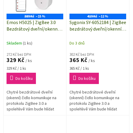
389 Kč
–15 %
419 Kč
–12 %
Emos H5025 | ZigBee 3.0
Sygonix SY-6052184 | ZigBee
Bezdrátový dveřní/okenní
bezdrátový dveřní/okenní
senzor IP-2111Z | IP20
senzor | ZigBee 3.0
Skladem
(1 ks)
Do 3 dnů
272 Kč bez DPH
302 Kč bez DPH
329 Kč
365 Kč
/ ks
/ ks
Měrná
Měrná
329 Kč / 1 ks
365 Kč / 1 ks
cena:
cena:
Do košíku
Do košíku
Chytré bezdrátové dveřní
Chytré bezdrátové dveřní
(okenní) čidlo komunikuje na
(okenní) čidlo komunikuje na
protokolu ZigBee 3.0 a
protokolu ZigBee 3.0 a
spolehlivě Vám bude hlídat
spolehlivě Vám bude hlídat
otevření dveří, oken a nebo i
otevření/zavření dveří, oken a
skříněk doma, v práci, ve
nebo i skříněk doma, v práci, ve
skladech, v...
skladech,...