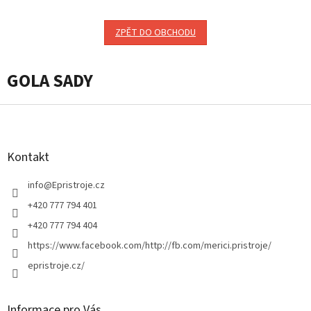
ZPĚT DO OBCHODU
GOLA SADY
Z
á
p
a
Kontakt
t
í
info
@
Epristroje.cz
+420 777 794 401
+420 777 794 404
https://www.facebook.com/http://fb.com/merici.pristroje/
epristroje.cz/
Informace pro Vás