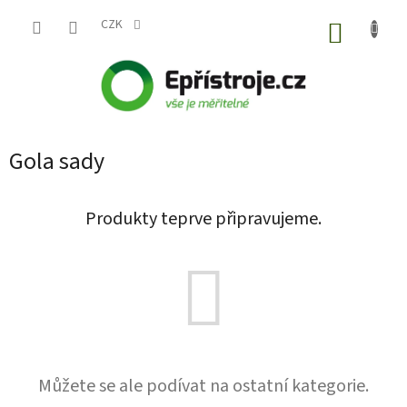
Přejít
na
CZK
NÁKUP
obsah
KOŠÍK
Gola sady
Produkty teprve připravujeme.
Můžete se ale podívat na ostatní kategorie.