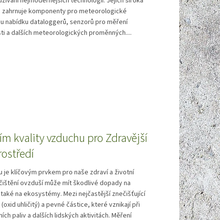
užívání nejmodernějších technologií. Jejich široká
ů zahrnuje komponenty pro meteorologické
ou nabídku dataloggerů, senzorů pro měření
sti a dalších meteorologických proměnných....
m kvality vzduchu pro Zdravější
rostředí
u je klíčovým prvkem pro naše zdraví a životní
čištění ovzduší může mít škodlivé dopady na
a také na ekosystémy. Mezi nejčastější znečišťující
 (oxid uhličitý) a pevné částice, které vznikají při
ních paliv a dalších lidských aktivitách. Měření