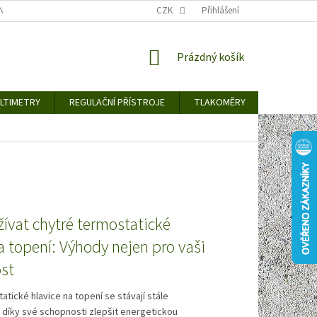
TY KE STAŽENÍ
BLOG
CENY ZA DOPRAVU / ZPŮSOBY DORUČENÍ
CZK
Přihlášení
NÁKUPNÍ
Prázdný košík
KOŠÍK
LTIMETRY
REGULAČNÍ PŘÍSTROJE
TLAKOMĚRY
DETEKTO
ívat chytré termostatické
a topení: Výhody nejen pro vaši
st
atické hlavice na topení se stávají stále
 díky své schopnosti zlepšit energetickou