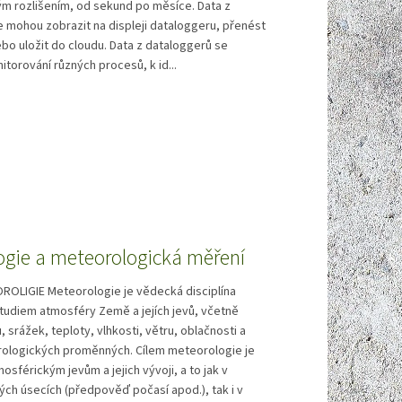
m rozlišením, od sekund po měsíce. Data z
 mohou zobrazit na displeji dataloggeru, přenést
bo uložit do cloudu. Data z dataloggerů se
itorování různých procesů, k id...
ogie a meteorologická měření
ROLIGIE Meteorologie je vědecká disciplína
studiem atmosféry Země a jejích jevů, včetně
, srážek, teploty, vlhkosti, větru, oblačnosti a
rologických proměnných. Cílem meteorologie je
sférickým jevům a jejich vývoji, a to jak v
ých úsecích (předpověď počasí apod.), tak i v