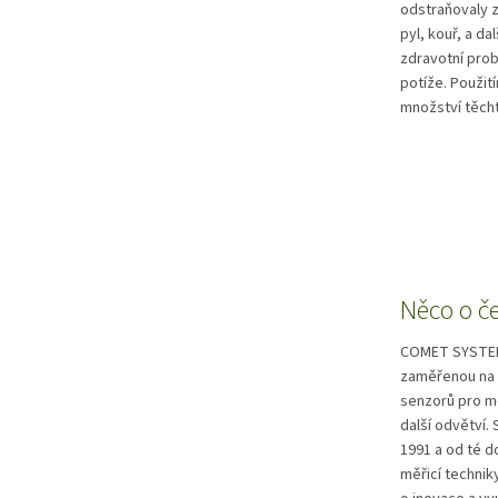
odstraňovaly z
pyl, kouř, a d
zdravotní prob
potíže. Použit
množství těcht
Něco o č
COMET SYSTEM, 
zaměřenou na v
senzorů pro me
další odvětví
1991 a od té d
měřicí techni