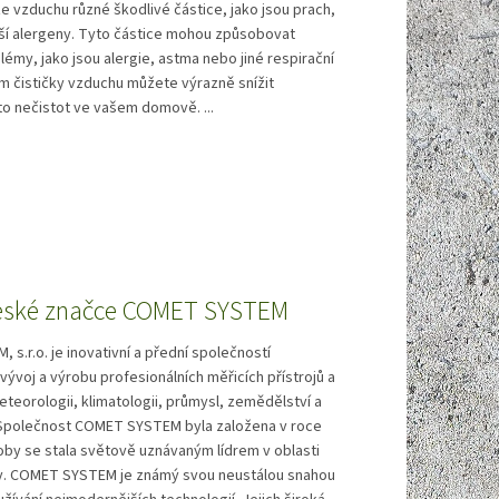
e vzduchu různé škodlivé částice, jako jsou prach,
alší alergeny. Tyto částice mohou způsobovat
lémy, jako jsou alergie, astma nebo jiné respirační
ím čističky vzduchu můžete výrazně snížit
o nečistot ve vašem domově. ...
eské značce COMET SYSTEM
s.r.o. je inovativní a přední společností
ývoj a výrobu profesionálních měřicích přístrojů a
teorologii, klimatologii, průmysl, zemědělství a
. Společnost COMET SYSTEM byla založena v roce
oby se stala světově uznávaným lídrem v oblasti
ky. COMET SYSTEM je známý svou neustálou snahou