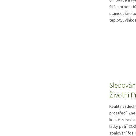
o inovace a vy
škála produkt
stanice, širok
teploty, vlhko
Sledování
Životní P
Kvalita vzduch
prostředí. Zne
lidské zdraví 
látky patří CO2
spalování fosil