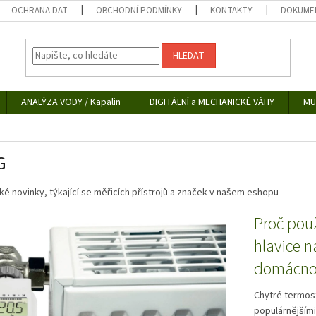
OCHRANA DAT
OBCHODNÍ PODMÍNKY
KONTAKTY
DOKUMEN
HLEDAT
ANALÝZA VODY / Kapalin
DIGITÁLNÍ a MECHANICKÉ VÁHY
MU
G
é novinky, týkající se měřicích přístrojů a značek v našem eshopu
Proč použ
hlavice n
domácno
Chytré termost
populárnějšími