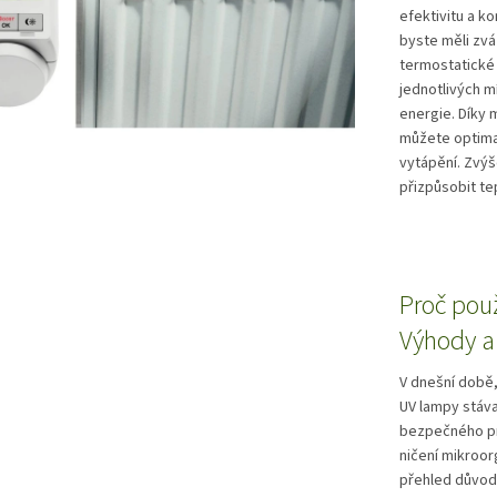
efektivitu a k
byste měli zváž
termostatické 
jednotlivých m
energie. Díky
můžete optimal
vytápění. Zvý
přizpůsobit te
Proč pou
Výhody a 
V dnešní době,
UV lampy stáva
bezpečného pro
ničení mikroorg
přehled důvodů,