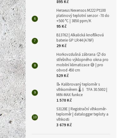
895 Kč
Heraeus Nexensos M222 Pt100
platinový teplotní senzor -70 do
+500 °C | 3850 ppm/K
95 Kč
B13762 | Alkalická knoflíková
baterie GP LR44 (A76F)
29 Kč
Horkovzdušná zábrana 🥵 do
střešního výklopného okna pro
mobilní klimatizace 😅 | pro
obvod 450 cm
529 Kč
📝 Kalibrovaný teploměr s
vlhkoměrem 🌡️💧 TFA 30.5002 |
MIN-MAX funkce
1 570 Kč
S3120E | Registrační vlhkoměr-
teploměr | datalogger teploty a
vlhkosti
3 679 Kč