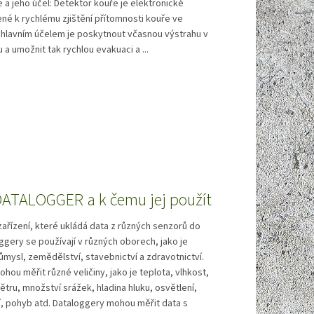
 a jeho účel: Detektor kouře je elektronické
ené k rychlému zjištění přítomnosti kouře ve
 hlavním účelem je poskytnout včasnou výstrahu v
 a umožnit tak rychlou evakuaci a ...
 DATALOGGER a k čemu jej použít
zařízení, které ukládá data z různých senzorů do
ggery se používají v různých oborech, jako je
ůmysl, zemědělství, stavebnictví a zdravotnictví.
hou měřit různé veličiny, jako je teplota, vlhkost,
větru, množství srážek, hladina hluku, osvětlení,
í, pohyb atd. Dataloggery mohou měřit data s