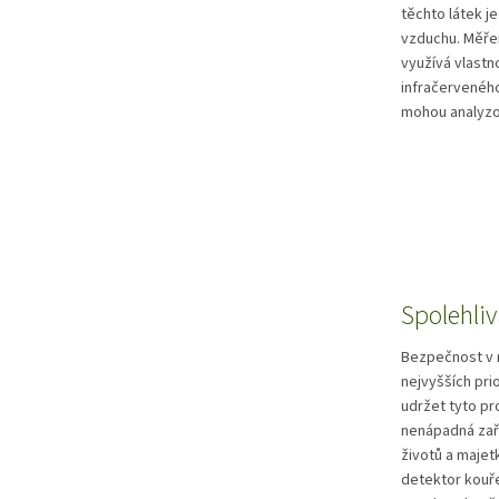
těchto látek j
vzduchu. Měře
využívá vlastn
infračerveného
mohou analyzov
Spolehli
Bezpečnost v 
nejvyšších pri
udržet tyto pr
nenápadná zaří
životů a majetk
detektor kouře