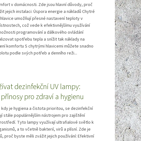
omfort v domácnosti. Zde jsou hlavní důvody, proč
it jejich instalaci: Úspora energie a nákladů Chytré
hlavice umožňují přesné nastavení teploty v
ístnostech, což vede k efektivnějšímu využívání
 možnosti programování a dálkového ovládání
izovat spotřebu tepla a snížit tak náklady na
šení komfortu S chytrými hlavicemi můžete snadno
plotu podle svých potřeb a denního reži...
žívat dezinfekční UV lampy:
přínosy pro zdraví a hygienu
 kdy je hygiena a čistota prioritou, se dezinfekční
jí stále populárnějším nástrojem pro zajištění
středí. Tyto lampy využívají ultrafialové světlo k
anismů, a to včetně bakterií, virů a plísní. Zde je
 proč byste měli zvážit jejich používání: Efektivní