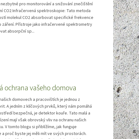
e nezbytné pro monitorování a snižování znečištění
ní CO2 Infračervená spektroskopie: Tato metoda
ostí molekul CO2 absorbovat specifické frekvence
 záření. Přístroje jako infračervené spektrometry
at absorpční sp...
vá ochrana vašeho domova
našich domovech a pracovištích je jednou z
orit. A jedním z klíčových prvků, který nám pomáhá
ostředí bezpečná, je detektor kouře. Tato malá a
zení mají však obrovský vliv na ochranu našich
u. V tomto blogu si přiblížíme, jak funguje
 a proč byste jej měli mít ve svých prostorách.