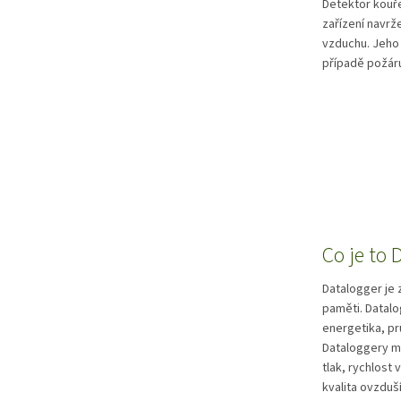
Detektor kouře
zařízení navrž
vzduchu. Jeho
případě požáru
Co je to
Datalogger je 
paměti. Datalo
energetika, pr
Dataloggery mo
tlak, rychlost 
kvalita ovzduš