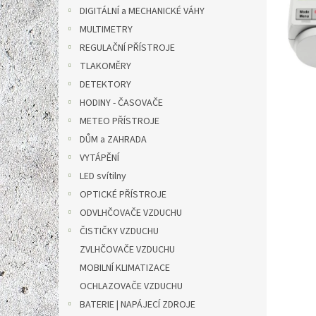
n
á
DIGITÁLNÍ a MECHANICKÉ VÁHY
e
n
MULTIMETRY
l
k
REGULAČNÍ PŘÍSTROJE
ů
TLAKOMĚRY
DETEKTORY
HODINY - ČASOVAČE
METEO PŘÍSTROJE
DŮM a ZAHRADA
VYTÁPĚNÍ
LED svítilny
OPTICKÉ PŘÍSTROJE
ODVLHČOVAČE VZDUCHU
ČISTIČKY VZDUCHU
ZVLHČOVAČE VZDUCHU
MOBILNÍ KLIMATIZACE
OCHLAZOVAČE VZDUCHU
BATERIE | NAPÁJECÍ ZDROJE