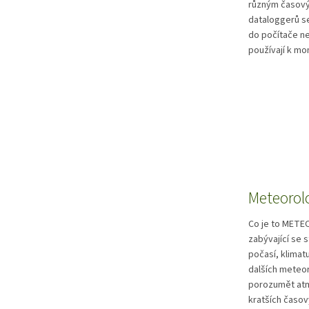
různým časový
dataloggerů se
do počítače ne
používají k mon
Meteorol
Co je to METEO
zabývající se 
počasí, klimatu
dalších meteo
porozumět atmo
kratších časov