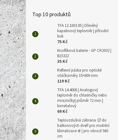
Top 10 produktů
TFA 12.1003.05 | Dřevěný
kapalinový teploměr | přírodní
buk
75 Kč
Knoflíková baterie - GP CR2032 |
B15322
35 Kč
Reflexní páska pro optické
otáčkoměry 15×600 mm
119 Kč
TFA 14.4006 | Analogový
teploměr do chladničky nebo
mrazničky| průměr 72 mm |
bimetalový
69 Kč
Teplovzdušná zábrana 🥵 do
balkonových dveří pro mobilní
klimatizace ❄️ | pro obvod 560
cm