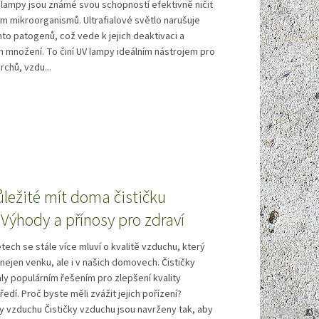
lampy jsou známé svou schopností efektivně ničit
m mikroorganismů. Ultrafialové světlo narušuje
to patogenů, což vede k jejich deaktivaci a
ch množení. To činí UV lampy ideálním nástrojem pro
rchů, vzdu...
ůležité mít doma čističku
Výhody a přínosy pro zdraví
etech se stále více mluví o kvalitě vzduchu, který
nejen venku, ale i v našich domovech. Čističky
ly populárním řešením pro zlepšení kvality
ředí. Proč byste měli zvážit jejich pořízení?
ty vzduchu Čističky vzduchu jsou navrženy tak, aby