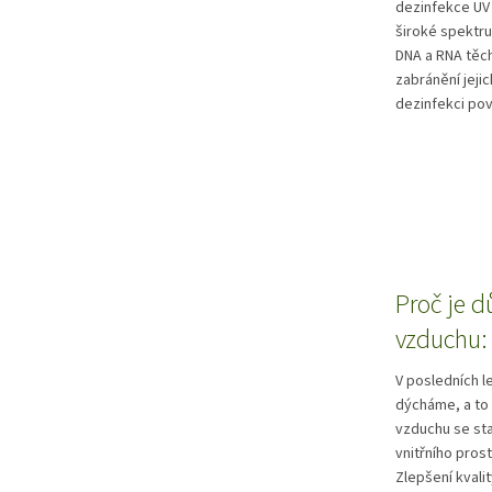
dezinfekce UV 
široké spektru
DNA a RNA těch
zabránění jeji
dezinfekci pov
Proč je d
vzduchu: 
V posledních l
dýcháme, a to 
vzduchu se sta
vnitřního prost
Zlepšení kvali