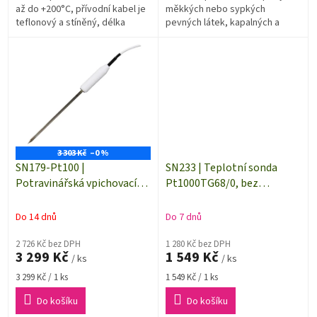
až do +200°C, přívodní kabel je
měkkých nebo sypkých
teflonový a stíněný, délka
pevných látek, kapalných a
kabelu 5 m. Teplotní čidlo je
plynných látek v rozsahu od -50
použitelné i pro teploty do...
do 200 °C.Délka kabelu 5 m.Typ
teplotního...
3 303 Kč
–0 %
SN179-Pt100 |
SN233 | Teplotní sonda
Potravinářská vpichovací
Pt1000TG68/0, bez
teplotní sonda -50 až +200
konektoru, kabel 5 metrů
°C | S61/200 | délka 2 m
Do 14 dnů
Do 7 dnů
2 726 Kč bez DPH
1 280 Kč bez DPH
3 299 Kč
1 549 Kč
/ ks
/ ks
Měrná
Měrná
3 299 Kč / 1 ks
1 549 Kč / 1 ks
cena:
cena:
Do košíku
Do košíku