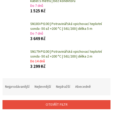
kabel 5 metrů | bez konektoru
Do 7 dnů
1 525 Kč
SN180-Pt100 | Potravinářská vpichovací teplotní
sonda -50 až +200 °C | S61/200 | délka 5 m
Do 7 dnů
3 649 Kč
SN179-Pt100 | Potravinářská vpichovací teplotní
sonda -50 až +200 °C | S61/200 | délka 2 m
Do 14 dnů
3 299 Kč
Ř
a
Nejprodávanější
Nejlevnější
Nejdražší
Abecedně
z
e
n
OTEVŘÍT FILTR
í