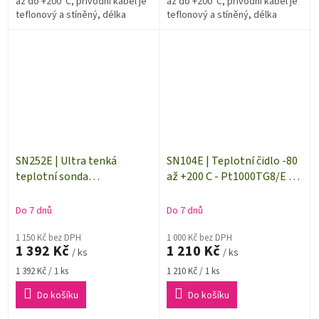
až do +200°C, přívodní kabel je
až do +200°C, přívodní kabel je
teflonový a stíněný, délka
teflonový a stíněný, délka
kabelů 5 metrů. Teplotní čidlo je
kabelu 2 metry. Teplotní čidlo je
použitelné i pro...
použitelné i pro...
SN252E | Ultra tenká
SN104E | Teplotní čidlo -80
teplotní sonda
až +200 C - Pt1000TG8/E -
Pt1000TG3/E, konektor
délka 1 m
ELKA, kabel 1 metr
Do 7 dnů
Do 7 dnů
1 150 Kč bez DPH
1 000 Kč bez DPH
1 392 Kč
1 210 Kč
/ ks
/ ks
Měrná
Měrná
1 392 Kč / 1 ks
1 210 Kč / 1 ks
cena:
cena:
Do košíku
Do košíku