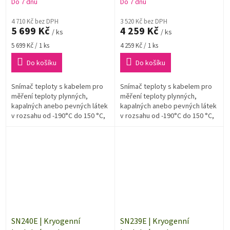
+150 °C, konektor ELKA,
+150 °C, konektor ELKA,
Do 7 dnů
Do 7 dnů
kabel 10 metrů
kabel 5 metrů
4 710 Kč bez DPH
3 520 Kč bez DPH
5 699 Kč
4 259 Kč
/ ks
/ ks
Měrná
Měrná
5 699 Kč / 1 ks
4 259 Kč / 1 ks
cena:
cena:
Do košíku
Do košíku
Snímač teploty s kabelem pro
Snímač teploty s kabelem pro
měření teploty plynných,
měření teploty plynných,
kapalných anebo pevných látek
kapalných anebo pevných látek
v rozsahu od -190°C do 150 °C,
v rozsahu od -190°C do 150 °C,
určený pro všeobecné použití.,
určený pro všeobecné použití.,
délka kabelu 10 m.
délka kabelu 5 m.
SN240E | Kryogenní
SN239E | Kryogenní