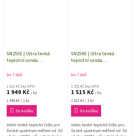
použitelné i pro teploty...
SN255E | Ultra tenká
SN254E | Ultra tenká
teplotní sonda
teplotní sonda
Pt1000TG3/E, konektor
Pt1000TG3/E, konektor
ELKA, kabel 5 metrů
ELKA, kabel 2 metry
Do 7 dnů
Do 7 dnů
1 611 Kč bez DPH
1 252 Kč bez DPH
1 949 Kč
1 515 Kč
/ ks
/ ks
Měrná
Měrná
1 949 Kč / 1 ks
1 515 Kč / 1 ks
cena:
cena:
Do košíku
Do košíku
Velmi tenké teplotní čidlo pro
Velmi tenké teplotní čidlo pro
široké spektrum měření od -50
široké spektrum měření od -50