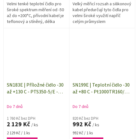
Velmi tenké teplotní čidlo pro
Velký měřicí rozsah a silikonový
široké spektrum měření od -50
kabel předurčují tyto čidla pro
až do +200°C, přívodní kabel je
velmi široké využití napříč
teflonový a stíněný, délka
celým průmyslem
kabelu 1 m. Teplotní čidlo je
použitelné i pro...
SN183E | Příložné čidlo -30
SN199E | Teplotní čidlo -30
až +130 C - PTS350-5/E -
až +80 C - Pt1000TR160/E -
délka 5 m
délka 1 m
Do 7 dnů
Do 7 dnů
1 760 Kč bez DPH
820 Kč bez DPH
2 129 Kč
992 Kč
/ ks
/ ks
Měrná
Měrná
2 129 Kč / 1 ks
992 Kč / 1 ks
cena:
cena: