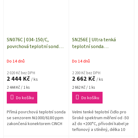
SN076C | 034-150/C,
SN256E | Ultra tenká
povrchová teplotní sonda s
teplotní sonda
čidlem Ni1000, kabel 1 m
Pt1000TG3/E, konektor
ELKA, kabel 10 metrů
Do 14 dnů
Do 14 dnů
2 020 Kč bez DPH
2 200 Kč bez DPH
2 444 Kč
2 662 Kč
/ ks
/ ks
Měrná
Měrná
2 444 Kč / 1 ks
2 662 Kč / 1 ks
cena:
cena:
Do košíku
Do košíku
Přímá povrchová teplotní sonda
Velmi tenké teplotní čidlo pro
se senzorem Ni1000/6180 ppm
široké spektrum měření od -50
zakončená konektorem CINCH
až do +200°C, přívodní kabel je
teflonový a stíněný, délka 10
metrů. Teplotní čidlo je