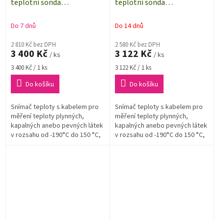
teplotní sonda
teplotní sonda
Pt1000TR125/E, -190 až
Pt1000TR125/E, -190 až
+150 °C, konektor ELKA,
+150 °C, konektor ELKA,
Do 7 dnů
Do 14 dnů
kabel 2 metry
kabel 1 metr
2 810 Kč bez DPH
2 580 Kč bez DPH
3 400 Kč
3 122 Kč
/ ks
/ ks
Měrná
Měrná
3 400 Kč / 1 ks
3 122 Kč / 1 ks
cena:
cena:
Do košíku
Do košíku
Snímač teploty s kabelem pro
Snímač teploty s kabelem pro
měření teploty plynných,
měření teploty plynných,
kapalných anebo pevných látek
kapalných anebo pevných látek
v rozsahu od -190°C do 150 °C,
v rozsahu od -190°C do 150 °C,
určený pro všeobecné použití.,
určený pro všeobecné použití,
délka kabelu 2 m.
délka kabelu 1 m.