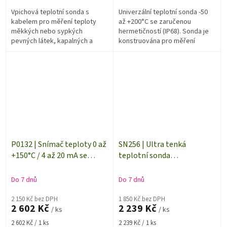
Vpichová teplotní sonda s
Univerzální teplotní sonda -50
kabelem pro měření teploty
až +200°C se zaručenou
měkkých nebo sypkých
hermetičností (IP68). Sonda je
pevných látek, kapalných a
konstruována pro měření
plynných látek v rozsahu od -50
teploty plynných a kapalných
do 200 °C.Délka přívodního
látek. Jako přívodní kabel je...
kabelu 2 m.Typ...
P0132 | Snímač teploty 0 až
SN256 | Ultra tenká
+150°C / 4 až 20 mA se
teplotní sonda
stonkem 120mm
Pt1000TG3/0 | kabel 10
metrů | bez konektoru
Do 7 dnů
Do 7 dnů
2 150 Kč bez DPH
1 850 Kč bez DPH
2 602 Kč
2 239 Kč
/ ks
/ ks
Měrná
Měrná
2 602 Kč / 1 ks
2 239 Kč / 1 ks