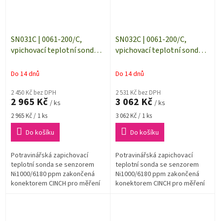
SN031C | 0061-200/C,
SN032C | 0061-200/C,
vpichovací teplotní sonda s
vpichovací teplotní sonda s
čidlem Ni1000, kabel 1 m
čidlem Ni1000, kabel 2 m
Do 14 dnů
Do 14 dnů
2 450 Kč bez DPH
2 531 Kč bez DPH
2 965 Kč
3 062 Kč
/ ks
/ ks
Měrná
Měrná
2 965 Kč / 1 ks
3 062 Kč / 1 ks
cena:
cena:
Do košíku
Do košíku
Potravinářská zapichovací
Potravinářská zapichovací
teplotní sonda se senzorem
teplotní sonda se senzorem
Ni1000/6180 ppm zakončená
Ni1000/6180 ppm zakončená
konektorem CINCH pro měření
konektorem CINCH pro měření
teploty v jádru
teploty v jádru