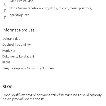
+420 777 794 404
v
ý
https://www.facebook.com/http://fb.com/merici.pristroje/
p
epristroje.cz/
i
s
u
Informace pro Vás
Ochrana dat
Obchodní podmínky
Kontakty
Dokumenty ke stažení
BLOG
Ceny za dopravu / Způsoby doručení
BLOG
Proč používat chytré termostatické hlavice na topení: Výhody
nejen pro vaši domácnost