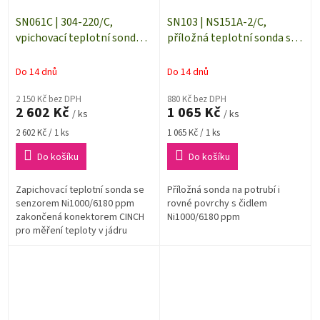
SN061C | 304-220/C,
SN103 | NS151A-2/C,
vpichovací teplotní sonda s
příložná teplotní sonda s
čidlem Ni1000, kabel 1 m
čidlem Ni1000, kabel 2 m
Do 14 dnů
Do 14 dnů
2 150 Kč bez DPH
880 Kč bez DPH
2 602 Kč
1 065 Kč
/ ks
/ ks
Měrná
Měrná
2 602 Kč / 1 ks
1 065 Kč / 1 ks
cena:
cena:
Do košíku
Do košíku
Zapichovací teplotní sonda se
Příložná sonda na potrubí i
senzorem Ni1000/6180 ppm
rovné povrchy s čidlem
zakončená konektorem CINCH
Ni1000/6180 ppm
pro měření teploty v jádru