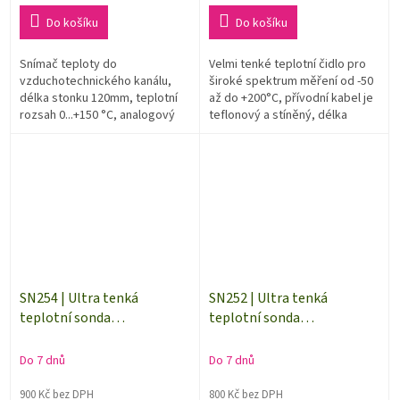
cena:
cena:
Do košíku
Do košíku
Snímač teploty do
Velmi tenké teplotní čidlo pro
vzduchotechnického kanálu,
široké spektrum měření od -50
délka stonku 120mm, teplotní
až do +200°C, přívodní kabel je
rozsah 0...+150 °C, analogový
teflonový a stíněný, délka
výstup 4...20 mA.
kabelu 10 m. Teplotní čidlo je
použitelné i pro...
SN254 | Ultra tenká
SN252 | Ultra tenká
teplotní sonda
teplotní sonda
Pt1000TG3/0 | kabel 2 metr
Pt1000TG3/0 | kabel 1 metr
| bez konektoru
| bez konektoru
Do 7 dnů
Do 7 dnů
900 Kč bez DPH
800 Kč bez DPH