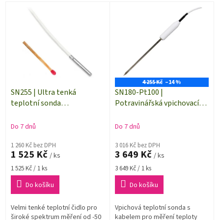
p
V
r
ý
o
p
d
i
u
s
k
p
t
r
ů
o
4 255 Kč
–14 %
d
SN255 | Ultra tenká
SN180-Pt100 |
u
teplotní sonda
Potravinářská vpichovací
k
Pt1000TG3/0 | kabel 5
teplotní sonda -50 až +200
t
metrů | bez konektoru
°C | S61/200 | délka 5 m
Do 7 dnů
Do 7 dnů
ů
1 260 Kč bez DPH
3 016 Kč bez DPH
1 525 Kč
3 649 Kč
/ ks
/ ks
Měrná
Měrná
1 525 Kč / 1 ks
3 649 Kč / 1 ks
cena:
cena:
Do košíku
Do košíku
Velmi tenké teplotní čidlo pro
Vpichová teplotní sonda s
široké spektrum měření od -50
kabelem pro měření teploty