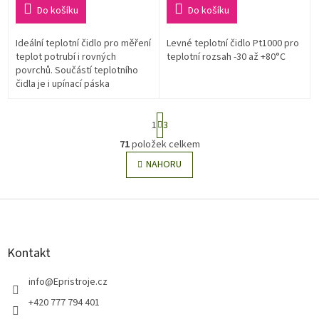
Do košíku
Do košíku
Ideální teplotní čidlo pro měření
Levné teplotní čidlo Pt1000 pro
teplot potrubí i rovných
teplotní rozsah -30 až +80°C
povrchů. Součástí teplotního
čidla je i upínací páska
S
1
3
t
r
71
položek celkem
O
á
v
NAHORU
n
l
k
o
á
v
Z
d
á
a
á
n
c
p
í
í
a
Kontakt
p
t
r
í
info
@
Epristroje.cz
v
k
+420 777 794 401
y