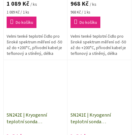
1 089 Kč
968 Kč
/ ks
/ ks
Měrná
Měrná
1 089 Kč / 1 ks
968 Kč / 1 ks
cena:
cena:
Do košíku
Do košíku
Velmi tenké teplotní čidlo pro
Velmi tenké teplotní čidlo pro
široké spektrum měření od -50
široké spektrum měření od -50
až do +200°C, přívodní kabel je
až do +200°C, přívodní kabel je
teflonový a stíněný, délka
teflonový a stíněný, délka
kabelu 2 m. Teplotní čidlo je
kabelu 1 m. Teplotní čidlo je
použitelné i pro...
použitelné i pro...
SN242E | Kryogenní
SN241E | Kryogenní
teplotní sonda
teplotní sonda
Pt1000TR125/E, -190 až
Pt1000TR125/E, -190 až