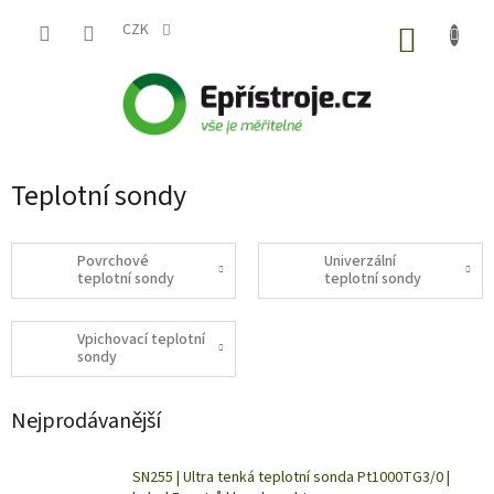
Přejít
na
CZK
NÁKUP
obsah
KOŠÍK
Teplotní sondy
Povrchové
Univerzální
teplotní sondy
teplotní sondy
Vpichovací teplotní
sondy
Nejprodávanější
SN255 | Ultra tenká teplotní sonda Pt1000TG3/0 |