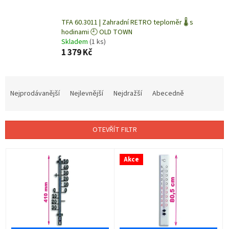
TFA 60.3011 | Zahradní RETRO teploměr 🌡️ s
hodinami 🕘 OLD TOWN
Skladem
(1 ks)
1 379 Kč
Ř
a
Nejprodávanější
Nejlevnější
Nejdražší
Abecedně
z
e
n
OTEVŘÍT FILTR
í
p
V
r
Akce
ý
o
p
d
i
u
s
k
p
t
r
ů