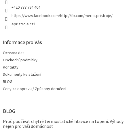
v
+420 777 794 404
k
y
https://www.facebook.com/http://fb.com/merici.pristroje/
v
epristroje.cz/
ý
p
i
s
Informace pro Vás
u
Ochrana dat
Obchodní podmínky
Kontakty
Dokumenty ke stažení
BLOG
Ceny za dopravu / Způsoby doručení
BLOG
Proč používat chytré termostatické hlavice na topení: Výhody
nejen pro vaši domácnost