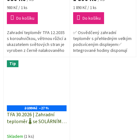
Měrná
Měrná
980 Kč / 1 ks
1 890 Kč / 1 ks
cena:
cena:
Do košíku
Do košíku
Zahradní teploměr TFA 12.2035
✅ Osvědčený zahradní
s korouhvičkou, větrnou růžicí a
teploměr s přehledným velkým
ukazatelem světových stran je
podsvíceným displejem✅
vyroben z černě nalakovaného
Integrované hodiny disponují
kovu. Kapilára je umístěna ve
funkcí DCF (vždy přesná
válci z plexiskla....
informace o čase)✅ Napájení
Tip
zahradního teploměru...
2 199 Kč
–27 %
TFA 30.2026 | Zahradní
teploměr 🌡️ se SOLÁRNÍM
☀️ podsvícením
Skladem
(1 ks)