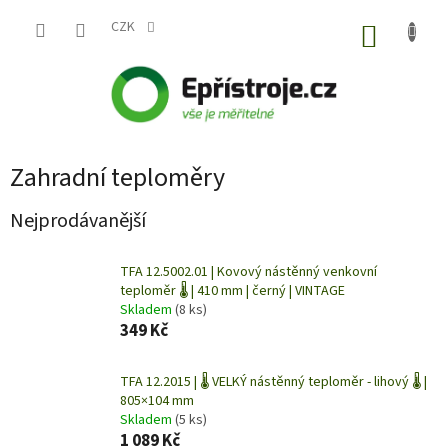
Přejít
na
CZK
NÁKUP
obsah
KOŠÍK
Zahradní teploměry
Nejprodávanější
TFA 12.5002.01 | Kovový nástěnný venkovní
teploměr 🌡️ | 410 mm | černý | VINTAGE
Skladem
(8 ks)
349 Kč
TFA 12.2015 | 🌡️ VELKÝ nástěnný teploměr - lihový 🌡️ |
805×104 mm
Skladem
(5 ks)
1 089 Kč