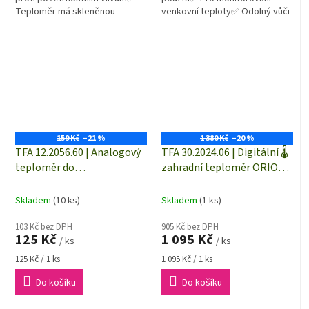
Teploměr má skleněnou
venkovní teploty✅ Odolný vůči
kapiláru
povětrnostním vlivům✅
Konstrukční výška teploměru je
410...
159 Kč
–21 %
1 380 Kč
–20 %
TFA 12.2056.60 | Analogový
TFA 30.2024.06 | Digitální 🌡️
teploměr do
zahradní teploměr ORION |
květináče/truhlíku | 215
-25 až +70 °C | světle modrý
mm | NEREZ
Skladem
(10 ks)
Skladem
(1 ks)
103 Kč bez DPH
905 Kč bez DPH
125 Kč
1 095 Kč
/ ks
/ ks
Měrná
Měrná
125 Kč / 1 ks
1 095 Kč / 1 ks
cena:
cena:
Do košíku
Do košíku