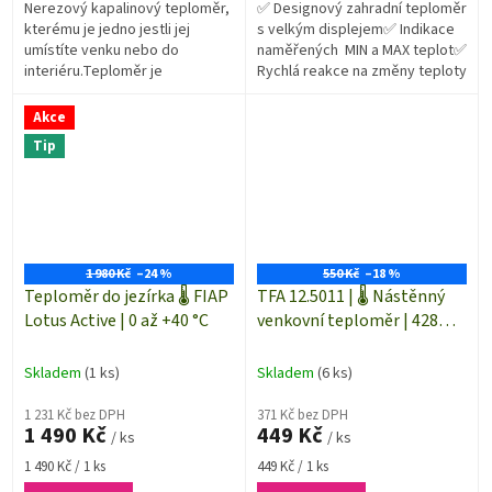
Nerezový kapalinový teploměr,
✅ Designový zahradní teploměr
kterému je jedno jestli jej
s velkým displejem✅ Indikace
umístíte venku nebo do
naměřených MIN a MAX teplot✅
interiéru.Teploměr je
Rychlá reakce na změny teploty
kompletně vyroben v Německu.
Díky 2bodovému nastavení
Akce
skleněné kapiláry je...
Tip
1 980 Kč
–24 %
550 Kč
–18 %
Teploměr do jezírka 🌡️ FIAP
TFA 12.5011 | 🌡️ Nástěnný
Lotus Active | 0 až +40 °C
venkovní teploměr | 428
mm | kovový | stříbrný |
VINTAGE
Skladem
(1 ks)
Skladem
(6 ks)
1 231 Kč bez DPH
371 Kč bez DPH
1 490 Kč
449 Kč
/ ks
/ ks
Měrná
Měrná
1 490 Kč / 1 ks
449 Kč / 1 ks
cena:
cena: