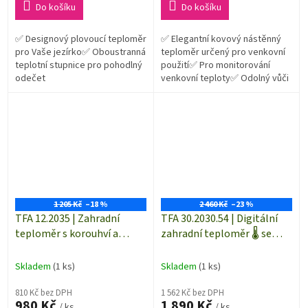
Do košíku
Do košíku
✅ Designový plovoucí teploměr
✅ Elegantní kovový nástěnný
pro Vaše jezírko✅ Oboustranná
teploměr určený pro venkovní
teplotní stupnice pro pohodlný
použití✅ Pro monitorování
odečet
venkovní teploty✅ Odolný vůči
povětrnostním vlivům✅
Konstrukční výška teploměru
činí 428...
1 205 Kč
–18 %
2 460 Kč
–23 %
TFA 12.2035 | Zahradní
TFA 30.2030.54 | Digitální
teploměr s korouhví a
zahradní teploměr 🌡️ se
větrnou turbínou | -30 až
solárním ☀️ osvětlením
+50 °C
AVENUE PLUS + DCF hodiny
Skladem
(1 ks)
Skladem
(1 ks)
810 Kč bez DPH
1 562 Kč bez DPH
980 Kč
1 890 Kč
/ ks
/ ks