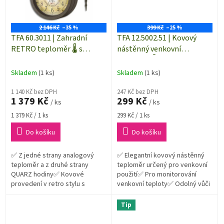
2 146 Kč
–35 %
399 Kč
–25 %
TFA 60.3011 | Zahradní
TFA 12.5002.51 | Kovový
RETRO teploměr 🌡️ s
nástěnný venkovní
hodinami 🕘 OLD TOWN
teploměr 🌡️ | 410 mm |
starožitná měď | VINTAGE
Skladem
(1 ks)
Skladem
(1 ks)
1 140 Kč bez DPH
247 Kč bez DPH
1 379 Kč
299 Kč
/ ks
/ ks
Měrná
Měrná
1 379 Kč / 1 ks
299 Kč / 1 ks
cena:
cena:
Do košíku
Do košíku
✅ Z jedné strany analogový
✅ Elegantní kovový nástěnný
teploměr a z druhé strany
teploměr určený pro venkovní
QUARZ hodiny✅ Kovové
použití✅ Pro monitorování
provedení v retro stylu s
venkovní teploty✅ Odolný vůči
odolností proti povětrnostním
povětrnostním vlivům✅
vlivům
Konstrukční výška teploměru je
Tip
410...