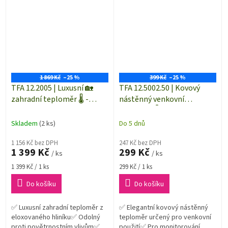
akrylového skla✅ Odolný
proti...
1 869 Kč
–25 %
399 Kč
–25 %
TFA 12.2005 | Luxusní 🏡
TFA 12.5002.50 | Kovový
zahradní teploměr 🌡️ -
nástěnný venkovní
CENTRAL PARK
teploměr 🌡️ | 410 mm |
starožitný cín | VINTAGE
Skladem
(2 ks)
Do 5 dnů
1 156 Kč bez DPH
247 Kč bez DPH
1 399 Kč
299 Kč
/ ks
/ ks
Měrná
Měrná
1 399 Kč / 1 ks
299 Kč / 1 ks
cena:
cena:
Do košíku
Do košíku
✅ Luxusní zahradní teploměr z
✅ Elegantní kovový nástěnný
eloxovaného hliníku✅ Odolný
teploměr určený pro venkovní
proti povětrnostním vlivům✅
použití✅ Pro monitorování