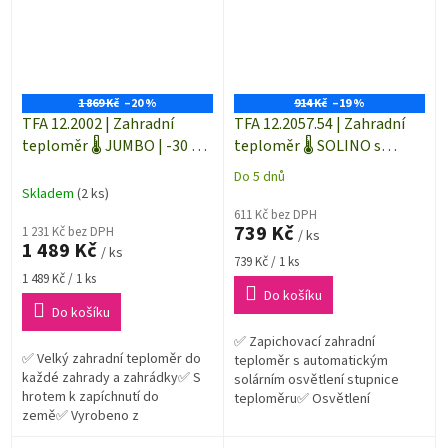
1 869 Kč
–20 %
914 Kč
–19 %
TFA 12.2002 | Zahradní
TFA 12.2057.54 | Zahradní
teploměr 🌡️ JUMBO | -30 až
teploměr 🌡️ SOLINO s
+50 °C | výška 1150 mm
automatickým solárním
Do 5 dnů
Průměrné
světlem
Skladem
(2 ks)
hodnocení
611 Kč bez DPH
produktu
739 Kč
1 231 Kč bez DPH
/ ks
je
1 489 Kč
/ ks
5,0
Měrná
739 Kč / 1 ks
z
Měrná
cena:
1 489 Kč / 1 ks
5
cena:
Do košíku
hvězdiček.
Do košíku
✅ Zapichovací zahradní
✅ Velký zahradní teploměr do
teploměr s automatickým
každé zahrady a zahrádky✅ S
solárním osvětlení stupnice
hrotem k zapíchnutí do
teploměru✅ Osvětlení
země✅ Vyrobeno z
teploměru se aktivuje
pozinkovaného kovu a
automaticky po setmění