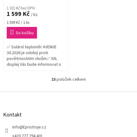
1 321 Kč bez DPH
1 599 Kč
/ ks
Měrná
1 599 Kč / 1 ks
cena:
Do košíku
✅ Solární teploměr AVENUE
30.2026 je odolný proti
povětrnostním vlivům✅ XXL
displej Vás bude informovat o
"aktuální teplotě", "max.
teplotě" a "min. teplotě"✅ Max.
15
položek celkem
O
a Min....
v
l
Z
á
á
d
p
a
a
Kontakt
c
t
í
í
info
@
Epristroje.cz
p
r
+420 777 794 401