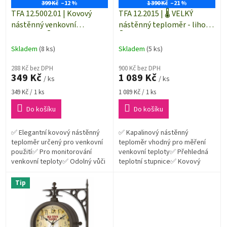
o
399 Kč
–12 %
1 390 Kč
–21 %
d
TFA 12.5002.01 | Kovový
TFA 12.2015 | 🌡️ VELKÝ
u
nástěnný venkovní
nástěnný teploměr - lihový
k
teploměr 🌡️ | 410 mm |
🌡️ | 805×104 mm
t
černý | VINTAGE
Skladem
(8 ks)
Skladem
(5 ks)
ů
288 Kč bez DPH
900 Kč bez DPH
349 Kč
1 089 Kč
/ ks
/ ks
Měrná
Měrná
349 Kč / 1 ks
1 089 Kč / 1 ks
cena:
cena:
Do košíku
Do košíku
✅ Elegantní kovový nástěnný
✅ Kapalinový nástěnný
teploměr určený pro venkovní
teploměr vhodný pro měření
použití✅ Pro monitorování
venkovní teploty✅ Přehledná
venkovní teploty✅ Odolný vůči
teplotní stupnice✅ Kovový
povětrnostním vlivům✅
podklad s práškovou barvou✅
Konstrukční výška teploměru je
Snadná montáž na zeď pomocí
Tip
410...
2 vrutů