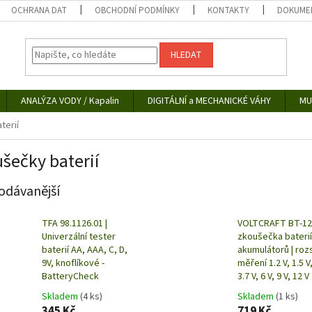
OCHRANA DAT
OBCHODNÍ PODMÍNKY
KONTAKTY
DOKUMEN
HLEDAT
ANALÝZA VODY / Kapalin
DIGITÁLNÍ a MECHANICKÉ VÁHY
MU
terií
šečky baterií
odávanější
TFA 98.1126.01 |
VOLTCRAFT BT-12D
Univerzální tester
zkoušečka baterií
baterií AA, AAA, C, D,
akumulátorů | roz
9V, knoflíkové -
měření 1.2 V, 1.5 V,
BatteryCheck
3.7 V, 6 V, 9 V, 12 V
Skladem
(4 ks)
Skladem
(1 ks)
345 Kč
719 Kč