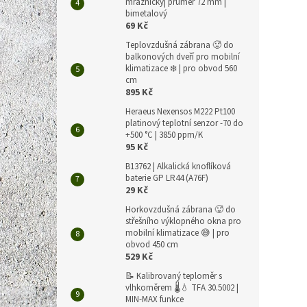
mrazničky| průměr 72 mm |
bimetalový
69 Kč
Teplovzdušná zábrana 🥵 do
balkonových dveří pro mobilní
klimatizace ❄️ | pro obvod 560
cm
895 Kč
Heraeus Nexensos M222 Pt100
platinový teplotní senzor -70 do
+500 °C | 3850 ppm/K
95 Kč
B13762 | Alkalická knoflíková
baterie GP LR44 (A76F)
29 Kč
Horkovzdušná zábrana 🥵 do
střešního výklopného okna pro
mobilní klimatizace 😅 | pro
obvod 450 cm
529 Kč
📝 Kalibrovaný teploměr s
vlhkoměrem 🌡️💧 TFA 30.5002 |
MIN-MAX funkce