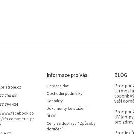
Informace pro Vás
BLOG
Proč použ
Ochrana dat
Epristroje.cz
termostat
Obchodní podmínky
topení: V
77 794 401
vaši dom
Kontakty
77 794 404
Dokumenty ke stažení
Proč použ
//www.facebook.co
BLOG
UV lampy:
://fb.com/merici.pr
pro zdrav
Ceny za dopravu / Způsoby
/
doručení
Proč je d
roje.cz/