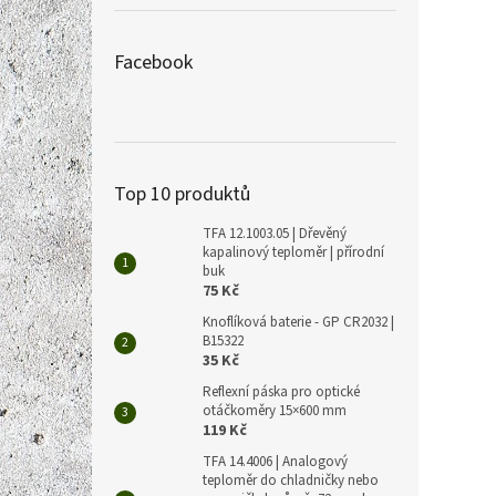
Unive
akumu
Facebook
384 Kč
465
Měrná
465 Kč 
cena:
Top 10 produktů
Univer
TFA 12.1003.05 | Dřevěný
pro v
kapalinový teploměr | přírodní
napáje
buk
75 Kč
Knoflíková baterie - GP CR2032 |
B15322
35 Kč
Reflexní páska pro optické
otáčkoměry 15×600 mm
119 Kč
TFA 14.4006 | Analogový
teploměr do chladničky nebo