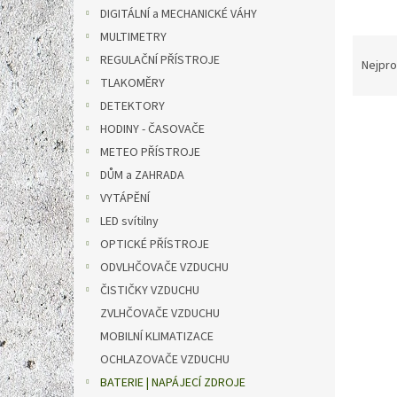
n
DIGITÁLNÍ a MECHANICKÉ VÁHY
e
MULTIMETRY
l
Ř
REGULAČNÍ PŘÍSTROJE
a
Nejpro
z
TLAKOMĚRY
e
DETEKTORY
V
n
HODINY - ČASOVAČE
ý
í
METEO PŘÍSTROJE
p
p
DŮM a ZAHRADA
i
r
s
o
VYTÁPĚNÍ
p
d
LED svítilny
r
u
OPTICKÉ PŘÍSTROJE
o
k
ODVLHČOVAČE VZDUCHU
d
t
ČISTIČKY VZDUCHU
u
ů
TFA 9
k
ZVLHČOVAČE VZDUCHU
bateri
t
MOBILNÍ KLIMATIZACE
Batt
ů
OCHLAZOVAČE VZDUCHU
Průmě
BATERIE | NAPÁJECÍ ZDROJE
hodno