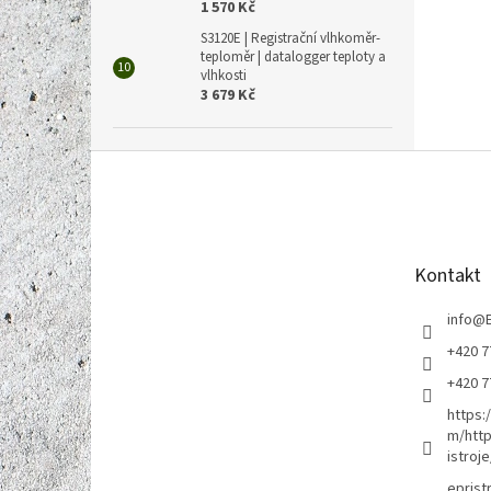
1 570 Kč
S3120E | Registrační vlhkoměr-
teploměr | datalogger teploty a
vlhkosti
3 679 Kč
Z
á
p
a
t
Kontakt
í
info
@
+420 7
+420 7
https:
m/http
istroje
eprist