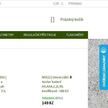
TY KE STAŽENÍ
BLOG
CENY ZA DOPRAVU / ZPŮSOBY DORUČENÍ
CZK
Přihlášení
NÁKUPNÍ
Prázdný košík
KOŠÍK
LTIMETRY
REGULAČNÍ PŘÍSTROJE
TLAKOMĚRY
DETEKTO
IG |
N0322 | Univerzální 🔋
 a
tester baterií
sah
AA,AAA,C,D,9V,
 3 V,
knoflíkové - UNI D3
Skladem
(6 ks)
149 Kč