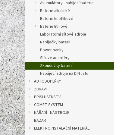
produ
Akumulátory - nabíjecí baterie
285 Kč
345
je
Baterie alkalické
5,0
Měrná
345 Kč 
Baterie knoflíkové
z
cena:
5
Baterie lithiové
Kompak
hvězdi
Laboratorní síťové zdroje
indiku
přede
Nabíječky baterií
zkouše
Power banky
typu A
Síťové adaptéry
Zkoušečky baterií
Napájecí zdroje na DIN lištu
AUTODOPLŇKY
ZDRAVÍ
PŘÍSLUŠENSTVÍ
COMET SYSTEM
NÁŘADÍ - NÁSTROJE
BAZAR
Ansm
bater
ELEKTROINSTALAČNÍ MATERIÁL
LCD