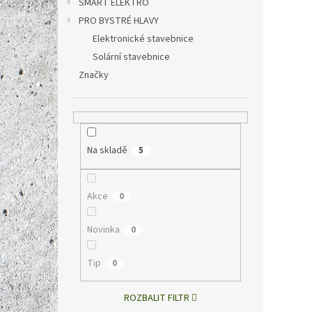
SMART ELEKTRO
PRO BYSTRÉ HLAVY
Elektronické stavebnice
1 508 
1 8
Solární stavebnice
Měrná
1 825 K
Značky
cena:
Velmi 
akumul
snad v
1,2 do
Na skladě
5
Akce
0
Novinka
0
Tip
0
ROZBALIT FILTR