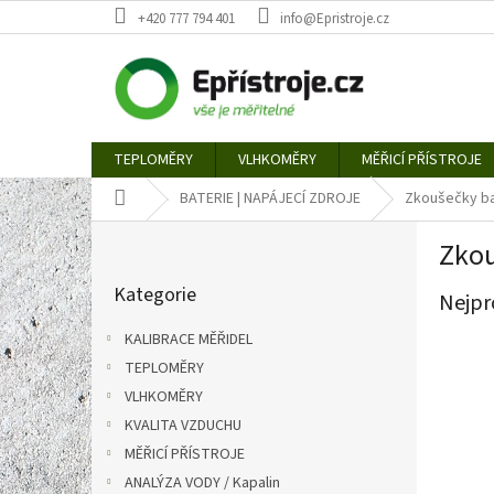
Přejít
+420 777 794 401
info@Epristroje.cz
na
obsah
TEPLOMĚRY
VLHKOMĚRY
MĚŘICÍ PŘÍSTROJE
Domů
BATERIE | NAPÁJECÍ ZDROJE
Zkoušečky ba
P
Zkou
o
Přeskočit
s
Kategorie
kategorie
Nejpr
t
r
KALIBRACE MĚŘIDEL
a
TEPLOMĚRY
n
VLHKOMĚRY
n
í
KVALITA VZDUCHU
p
MĚŘICÍ PŘÍSTROJE
a
ANALÝZA VODY / Kapalin