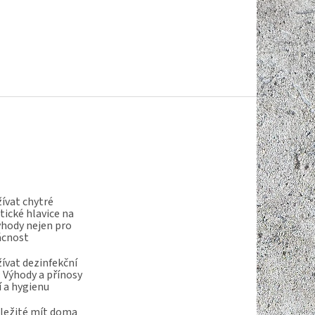
ívat chytré
ické hlavice na
ýhody nejen pro
ácnost
ívat dezinfekční
 Výhody a přínosy
í a hygienu
ůležité mít doma