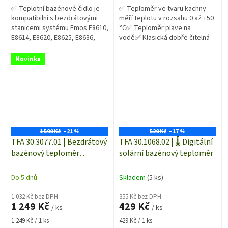
✅ Teplotní bazénové čidlo je
✅ Teploměr ve tvaru kachny
kompatibilní s bezdrátovými
měří teplotu v rozsahu 0 až +50
stanicemi systému Emos E8610,
°C✅ Teploměr plave na
E8614, E8620, E8625, E8636,
vodě✅ Klasická dobře čitelná
E8647N, E8647W✅ Bezdrátové
stupnice✅ Provázek slouží k
čidlo je vhodné pro přenos...
případnému uchycení...
Novinka
1 590 Kč
–21 %
520 Kč
–17 %
TFA 30.3077.01 | Bezdrátový
TFA 30.1068.02 | 🌡️ Digitální
bazénový teploměr
solární bazénový teploměr
MARBELLA 2 s plovoucím
čidlem na měření teploty
Do 5 dnů
Skladem
(5 ks)
vody | dosah až 100 m
1 032 Kč bez DPH
355 Kč bez DPH
1 249 Kč
429 Kč
/ ks
/ ks
Měrná
Měrná
1 249 Kč / 1 ks
429 Kč / 1 ks