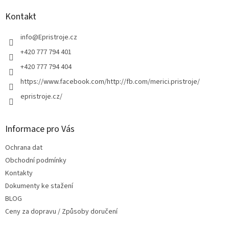
p
í
a
p
Kontakt
r
t
v
í
info
@
Epristroje.cz
k
+420 777 794 401
y
v
+420 777 794 404
ý
https://www.facebook.com/http://fb.com/merici.pristroje/
p
i
epristroje.cz/
s
u
Informace pro Vás
Ochrana dat
Obchodní podmínky
Kontakty
Dokumenty ke stažení
BLOG
Ceny za dopravu / Způsoby doručení