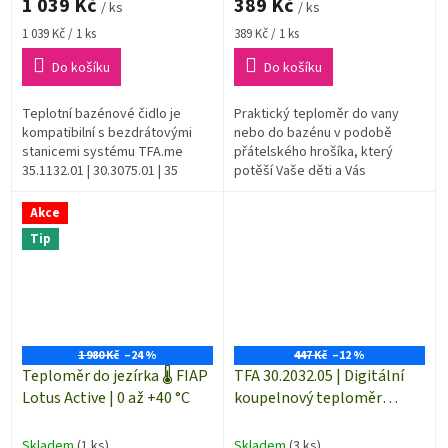
1 039 Kč
389 Kč
/ ks
/ ks
Měrná
Měrná
1 039 Kč / 1 ks
389 Kč / 1 ks
cena:
cena:
Do košíku
Do košíku
Teplotní bazénové čidlo je
Praktický teploměr do vany
kompatibilní s bezdrátovými
nebo do bazénu v podobě
stanicemi systému TFA.me
přátelského hrošíka, který
35.1132.01 | 30.3075.01 | 35
potěší Vaše děti a Vás
8100.54 | 35.8101.54 | 35.8102.01
spolehlivě informuje o teplotě
| 35.8103.02.Bezdrátové čidlo
vody na koupání.
Akce
je...
Tip
1 980 Kč
–24 %
447 Kč
–12 %
Teploměr do jezírka 🌡️ FIAP
TFA 30.2032.05 | Digitální
Lotus Active | 0 až +40 °C
koupelnový teploměr
LIFEGUARD - plavčík
Skladem
(1 ks)
Skladem
(3 ks)