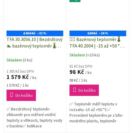
2 353 Kč
–32 %
129 Kč
–24 %
TFA 30.3056.10 | Bezdrátový
🏊‍♀️ Bazénový teploměr 🌡️
🏊 bazénový teploměr 🌡️
TFA 40.2004 | -15 až +50 °C |
VENICE - rozšířené funkce
plovoucí teploměr do
Skladem
(>10 ks)
Průměrné
měření
bazénu
Skladem
(3 ks)
hodnocení
81 Kč bez DPH
produktu
98 Kč
1 305 Kč bez DPH
/ ks
je
1 579 Kč
/ ks
5,0
Měrná
98 Kč / 1 ks
z
Měrná
cena:
1 579 Kč / 1 ks
5
cena:
Do košíku
hvězdiček.
Do košíku
✅ Teploměr měří teplotu v
✅ Bezdrátový teploměr-
rozsahu -15 až +50 °C✅
vlhkoměr pro měření vnitřní
Provedení teploměru je z bílo-
teploty a vlhkosti, teploty vody
modrého plastu, teploměr
v bazénu✅ Indikace
plave na vodě✅ Klasická dobře
dosažených MIN a MAX
čitelná stupnice✅ Provázek