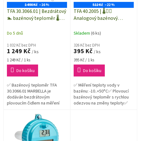
ů
o
1 490 Kč
–16 %
512 Kč
–22 %
d
TFA 30.3066.01 | Bezdrátový
TFA 40.2005 | 🌡️🏊‍♀️
u
🏊 bazénový teploměr 🌡️
Analogový bazénový
k
MARBELLA s plovoucím
teploměr - bimetalový
t
čidlem na měření teploty
Do 5 dnů
Skladem
(6 ks)
ů
vody | dosah až 100 m
1 032 Kč bez DPH
326 Kč bez DPH
1 249 Kč
395 Kč
/ ks
/ ks
Měrná
Měrná
1 249 Kč / 1 ks
395 Kč / 1 ks
cena:
cena:
Do košíku
Do košíku
✅ Bazénový teploměr TFA
✅ Měření teploty vody v
30.3066.01 MARBELLA je
bazénu: -10..+50°C✅ Plovoucí
dodáván bezdrátovým
bazénový teploměr s rychlou
plovoucím čidlem na měření
odezvou na změny teploty✅
teploty vody✅ Plovoucí čidlo s
Přehledná teplotní stupnice a
velkým přehledným
zvýšená přesnost
displejem✅ Bezdrátový...