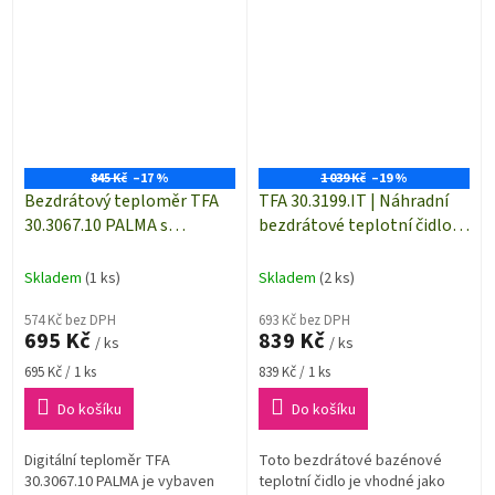
hodnot✅ Měření teploty vody
(530 mm) slouží...
probíhá pomocí solárního...
845 Kč
–17 %
1 039 Kč
–19 %
Bezdrátový teploměr TFA
TFA 30.3199.IT | Náhradní
30.3067.10 PALMA s
bezdrátové teplotní čidlo k
plovoucím čidlem na
bazénovému teploměru
měření teploty vody
TFA 30.3053.IT
Skladem
(1 ks)
Skladem
(2 ks)
574 Kč bez DPH
693 Kč bez DPH
695 Kč
839 Kč
/ ks
/ ks
Měrná
Měrná
695 Kč / 1 ks
839 Kč / 1 ks
cena:
cena:
Do košíku
Do košíku
Digitální teploměr TFA
Toto bezdrátové bazénové
30.3067.10 PALMA je vybaven
teplotní čidlo je vhodné jako