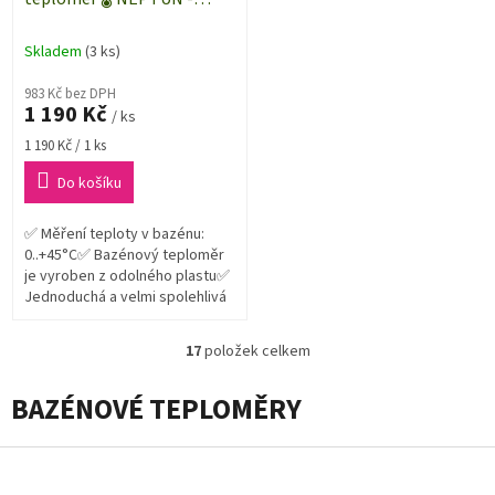
lihový
Skladem
(3 ks)
983 Kč bez DPH
1 190 Kč
/ ks
Měrná
1 190 Kč / 1 ks
cena:
Do košíku
✅ Měření teploty v bazénu:
0..+45°C✅ Bazénový teploměr
je vyroben z odolného plastu✅
Jednoduchá a velmi spolehlivá
volba pro měření teploty vody
v bazénu
17
položek celkem
O
v
BAZÉNOVÉ TEPLOMĚRY
l
á
d
Z
a
á
c