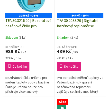
1 156 Kč
–14 %
547 Kč
–19 %
TFA 30.3216.20 | Bezdrátové
TFA 30.2033.20 | Digitální
bazénové čidlo pro
bazénový teploměr se
bazénový teploměr TFA
solárním napájením
30.3056.10 VENICE
Skladem
(3 ks)
Skladem
(2 ks)
817 Kč bez DPH
363 Kč bez DPH
989 Kč
439 Kč
/ ks
/ ks
Měrná
Měrná
989 Kč / 1 ks
439 Kč / 1 ks
cena:
cena:
Do košíku
Do košíku
Bezdrátové čidlo určeno pro
Pro pohodlné měření teploty ve
měření teploty vody v bazénu.
Vašem bazénu. Napájení
Čidlo je určeno pouze pro
bazénového teploměru
přístroje vícekanálový
zajišťuje solární panel, který
teploměr-vlhkoměr KLIMA-
dobíjí integrovaný akumulátor.
MONITOR TFA 30.3054.10 a pro
Akce
bazénový...
Tip