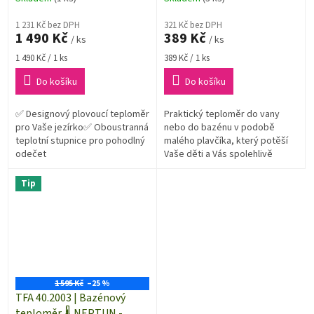
1 231 Kč bez DPH
321 Kč bez DPH
1 490 Kč
389 Kč
/ ks
/ ks
Měrná
Měrná
1 490 Kč / 1 ks
389 Kč / 1 ks
cena:
cena:
Do košíku
Do košíku
✅ Designový plovoucí teploměr
Praktický teploměr do vany
pro Vaše jezírko✅ Oboustranná
nebo do bazénu v podobě
teplotní stupnice pro pohodlný
malého plavčíka, který potěší
odečet
Vaše děti a Vás spolehlivě
informuje o teplotě vody na
koupání.
Tip
1 595 Kč
–25 %
TFA 40.2003 | Bazénový
teploměr 🌡️ NEPTUN -