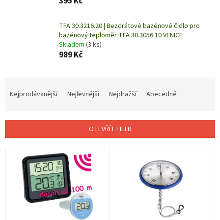
395 Kč
TFA 30.3216.20 | Bezdrátové bazénové čidlo pro
bazénový teploměr TFA 30.3056.10 VENICE
Skladem
(3 ks)
989 Kč
Ř
a
Nejprodávanější
Nejlevnější
Nejdražší
Abecedně
z
e
n
OTEVŘÍT FILTR
í
p
V
r
ý
o
p
d
i
u
s
k
p
t
r