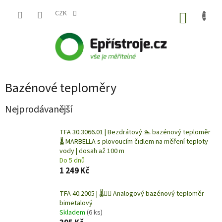
Přejít
na
CZK
NÁKUP
obsah
KOŠÍK
Bazénové teploměry
Nejprodávanější
TFA 30.3066.01 | Bezdrátový 🏊 bazénový teploměr
🌡️ MARBELLA s plovoucím čidlem na měření teploty
vody | dosah až 100 m
Do 5 dnů
1 249 Kč
TFA 40.2005 | 🌡️🏊‍♀️ Analogový bazénový teploměr -
bimetalový
Skladem
(6 ks)