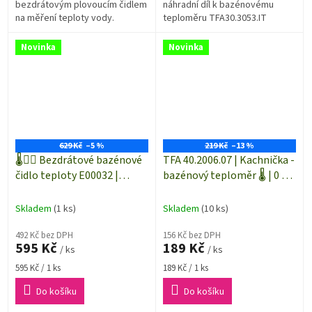
bezdrátovým plovoucím čidlem
náhradní díl k bazénovému
na měření teploty vody.
teploměru TFA30.3053.IT
(MALIBU) případně TFA 30.3060
(KLIMA@HOME) a nebo TFA
Novinka
Novinka
30.3039...
629 Kč
–5 %
219 Kč
–13 %
🌡️🏊‍♀️ Bezdrátové bazénové
TFA 40.2006.07 | Kachnička -
čidlo teploty E00032 |
bazénový teploměr 🌡️ | 0 až
dosah až 100 m | bazénový
+50 °C | plovoucí teploměr
teploměr
do bazénu nebo do vany
Skladem
(1 ks)
Skladem
(10 ks)
492 Kč bez DPH
156 Kč bez DPH
595 Kč
189 Kč
/ ks
/ ks
Měrná
Měrná
595 Kč / 1 ks
189 Kč / 1 ks
cena:
cena:
Do košíku
Do košíku