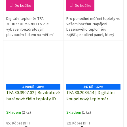
cena:
cena:
Do košíku
Do košíku
Digitální teploměr TFA
Pro pohodlné měření teploty ve
30.3077.01 MARBELLA 2 je
Vašem bazénu. Napájení
vybaven bezdrátovým
bazénového teploměru
plovoucím čidlem na měření
zajišťuje solární panel, který
teploty vody. Případná
dobíjí integrovaný akumulátor.
doplňková bezdrátová teplotní
čidla nutno doobjednat...
1 490 Kč
–30 %
447 Kč
–12 %
TFA 30.3907.02 | Bezdrátové
TFA 30.2034.14 | Digitální
bazénové čidlo teploty ID-
koupelnový teploměr
A5 POOL | dosah až 100 m
HIPPO - hrošík
Skladem
(2 ks)
Skladem
(1 ks)
859 Kč bez DPH
321 Kč bez DPH