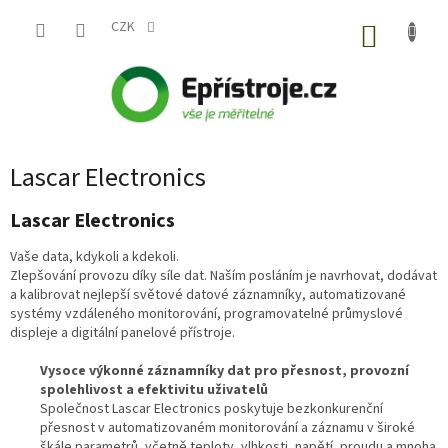
Přejít
na
CZK
NÁKUP
obsah
KOŠÍK
Lascar Electronics
Lascar Electronics
Vaše data, kdykoli a kdekoli.
Zlepšování provozu díky síle dat. Naším posláním je navrhovat, dodávat
a kalibrovat nejlepší světové datové záznamníky, automatizované
systémy vzdáleného monitorování, programovatelné průmyslové
displeje a digitální panelové přístroje.
Vysoce výkonné záznamníky dat pro přesnost, provozní
spolehlivost a efektivitu uživatelů
Společnost Lascar Electronics poskytuje bezkonkurenční
přesnost v automatizovaném monitorování a záznamu v široké
škále parametrů, včetně teploty, vlhkosti, napětí, proudu a mnoha