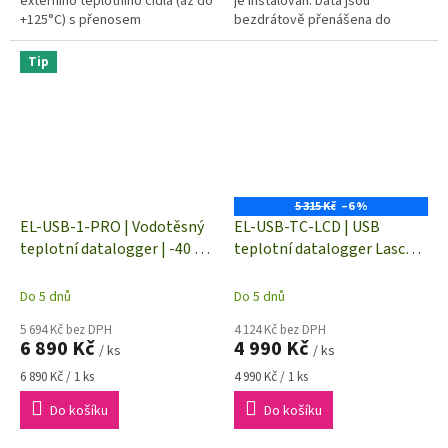
externího teplotního čidla (až do
je instalován. Data jsou
+125°C) s přenosem
bezdrátově přenášena do
dat prostřednictvím WiFi
lokální WiFi sítě a je možné je
připojení
prohlížet v libovolném PC
Tip
připojeném...
5 315 Kč
–6 %
EL-USB-1-PRO | Vodotěsný
EL-USB-TC-LCD | USB
teplotní datalogger | -40 až
teplotní datalogger Lascar
+125 °C | IP67
Electronics | -200 až 1350 °C
Do 5 dnů
Do 5 dnů
5 694 Kč bez DPH
4 124 Kč bez DPH
6 890 Kč
4 990 Kč
/ ks
/ ks
Měrná
Měrná
6 890 Kč / 1 ks
4 990 Kč / 1 ks
cena:
cena:
Do košíku
Do košíku