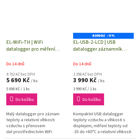
4 390 Kč
–9 %
EL-WiFi-TH | WiFi
EL-USB-2-LCD | USB
datalogger pro měření
datalogger záznamník
teploty a vlhkosti
relativní vlhkosti a teploty
Do 14 dnů
Do 14 dnů
4 702 Kč bez DPH
3 298 Kč bez DPH
5 690 Kč
3 990 Kč
/ ks
/ ks
Měrná
Měrná
5 690 Kč / 1 ks
3 990 Kč / 1 ks
cena:
cena:
Do košíku
Do košíku
Malý datalogger pro záznam
Kompaktní USB datalogger
teploty a relativní vlhkosti
teploty vzduchu a vlhkosti s
vzduchu s přenosem
displejem, měření teploty od
dat prostřednictvím WiFi
-35 do +80°C a relativní vlhkosti
připojení
vzduchu