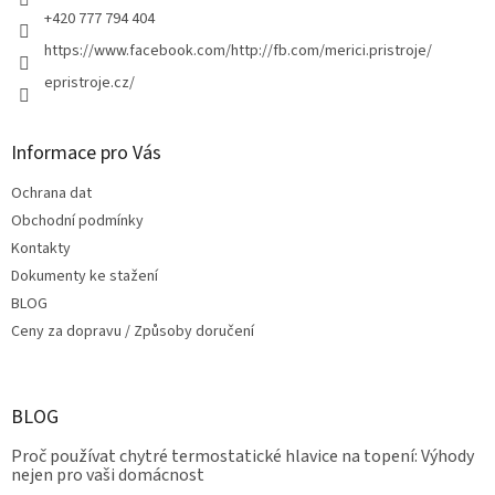
v
+420 777 794 404
k
y
https://www.facebook.com/http://fb.com/merici.pristroje/
v
epristroje.cz/
ý
p
i
s
Informace pro Vás
u
Ochrana dat
Obchodní podmínky
Kontakty
Dokumenty ke stažení
BLOG
Ceny za dopravu / Způsoby doručení
BLOG
Proč používat chytré termostatické hlavice na topení: Výhody
nejen pro vaši domácnost