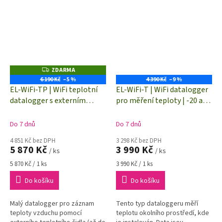
ZDARMA
Z
D
6 190 Kč
–5 %
4 390 Kč
–9 %
A
EL-WiFi-TP | WiFi teplotní
EL-WiFi-T | WiFi datalogger
R
M
datalogger s externím
pro měření teploty | -20 až
A
čidlem | -40 až +125 °C
+60 °C
Do 7 dnů
Do 7 dnů
4 851 Kč bez DPH
3 298 Kč bez DPH
5 870 Kč
3 990 Kč
/ ks
/ ks
Měrná
Měrná
5 870 Kč / 1 ks
3 990 Kč / 1 ks
cena:
cena:
Do košíku
Do košíku
Malý datalogger pro záznam
Tento typ dataloggeru měří
teploty vzduchu pomocí
teplotu okolního prostředí, kde