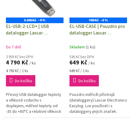
5 290 Kč
–9 %
709 Kč
–8 %
EL-USB-2-LCD+ | USB
EL-USB-CASE | Pouzdro pro
datalogger Lascar
datalogger Lascar
Electronics, záznamník
Electronics Easylog
vlhkosti a teploty vzduchu
Do 7 dnů
Skladem
(1 ks)
3 959 Kč bez DPH
536 Kč bez DPH
4 790 Kč
649 Kč
/ ks
/ ks
Měrná
Měrná
4 790 Kč / 1 ks
649 Kč / 1 ks
cena:
cena:
Do košíku
Do košíku
Přesný USB datalogger teploty
Pouzdro měřicíh přístrojů
a vlhkosti vzduchu s
(dataloggery) Lascar Electronics
displejem, měření teploty od
Easylog. Lze používat i s
-35 do +80°C a relativní vlhkosti
dataloggery jiných značek.
vzduchu. Zvýšená přesnost
dataloggeru ±0,3 °C pro
měření...