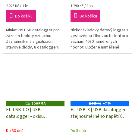
Měrná
Měrná
2 226 Kč / 1 ks
1 390 Kč / 1 ks
cena:
cena:
Do košíku
Do košíku
Miniaturní USB datalogger pro
Nízkonákladový datový logger s
záznam teploty vzduchu.
vestavěnou lithiovou baterií pro
Záznamník má signalizační
záznam 4080 naměřených
stavové diody, u dataloggeru
hodnot. Uložené naměřené
lze nastavit odložený start
hodnoty mohou být snímány
rozhraním USB, dodaným
softwarem...
ZDARMA
2 965 Kč
–7 %
Z
D
EL-USB-CO | USB
EL-USB-3 | USB datalogger
A
datalogger - oxidu
stejnosměrného napětí 0-
R
M
uhelnatého CO
30 V
A
Do 30 dnů
Do 5 dnů