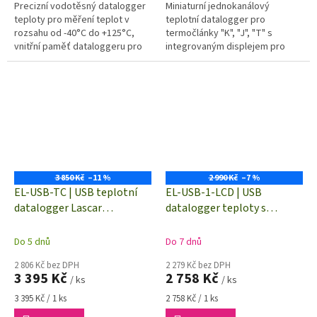
Precizní vodotěsný datalogger
Miniaturní jednokanálový
teploty pro měření teplot v
teplotní datalogger pro
rozsahu od -40°C do +125°C,
termočlánky "K", "J", "T" s
vnitřní paměť dataloggeru pro
integrovaným displejem pro
32.510 naměřených hodnot.
možnost okamžitého odečtu
Provedení ochranného obalu...
aktuálních teplot.
3 850 Kč
–11 %
2 990 Kč
–7 %
EL-USB-TC | USB teplotní
EL-USB-1-LCD | USB
datalogger Lascar
datalogger teploty s
Electronics | -200 až 1350 °C
DISPLEJEM
Do 5 dnů
Do 7 dnů
2 806 Kč bez DPH
2 279 Kč bez DPH
3 395 Kč
2 758 Kč
/ ks
/ ks
Měrná
Měrná
3 395 Kč / 1 ks
2 758 Kč / 1 ks
cena:
cena: