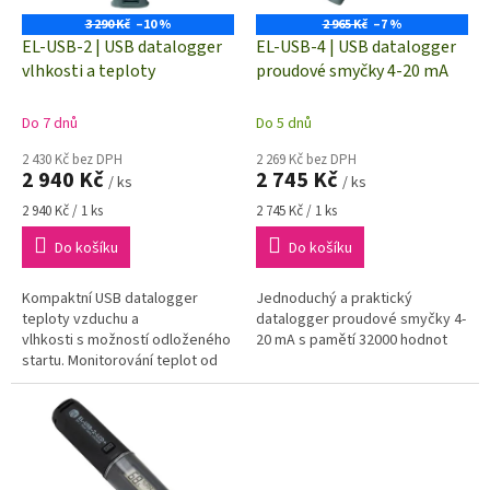
u
o
k
3 290 Kč
–10 %
2 965 Kč
–7 %
d
t
EL-USB-2 | USB datalogger
EL-USB-4 | USB datalogger
u
ů
vlhkosti a teploty
proudové smyčky 4-20 mA
k
t
Do 7 dnů
Do 5 dnů
ů
2 430 Kč bez DPH
2 269 Kč bez DPH
2 940 Kč
2 745 Kč
/ ks
/ ks
Měrná
Měrná
2 940 Kč / 1 ks
2 745 Kč / 1 ks
cena:
cena:
Do košíku
Do košíku
Kompaktní USB datalogger
Jednoduchý a praktický
teploty vzduchu a
datalogger proudové smyčky 4-
vlhkosti s možností odloženého
20 mA s pamětí 32000 hodnot
startu. Monitorování teplot od
-35 do +80°C a relativní vlhkosti
vzduchu