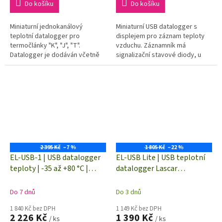
Do košíku
Do košíku
Miniaturní jednokanálový
Miniaturní USB datalogger s
teplotní datalogger pro
displejem pro záznam teploty
termočlánky "K", "J", "T".
vzduchu. Záznamník má
Datalogger je dodáván včetně
signalizační stavové diody, u
základního teplotního čidla typu
dataloggeru lze nastavit
"K" s rozsahem teplot od 0 do
odložený start nebo start
+400°C
pomocí tlačítka
2 395 Kč
–7 %
1 805 Kč
–22 %
EL-USB-1 | USB datalogger
EL-USB Lite | USB teplotní
teploty | -35 až +80 °C |
datalogger Lascar
paměť na 16.000 hodnot
Electronics | -10 až +50 °C
Do 7 dnů
Do 3 dnů
1 840 Kč bez DPH
1 149 Kč bez DPH
2 226 Kč
1 390 Kč
/ ks
/ ks