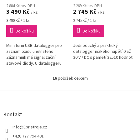
2 884 Kč bez DPH
2 269 Kč bez DPH
3 490 Kč
2 745 Kč
/ ks
/ ks
Měrná
Měrná
3 490 Kč / 1 ks
2 745 Kč / 1 ks
cena:
cena:
Do košíku
Do košíku
Miniaturní USB datalogger pro
Jednoduchý a praktický
záznam oxidu uhelnatého.
datalogger nízkého napětí 0 až
Záznamník má signalizační
30 V / DC s pamětí 32510 hodnot
stavové diody. U dataloggeru
lze nastavit odložený start.
16
položek celkem
O
v
l
Z
á
á
d
p
a
a
Kontakt
c
t
í
í
info
@
Epristroje.cz
p
r
+420 777 794 401