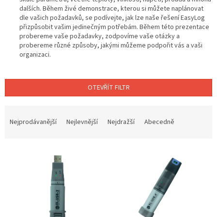
dalších. Během živé demonstrace, kterou si můžete naplánovat
dle vašich požadavků, se podívejte, jak lze naše řešení EasyLog
přizpůsobit vašim jedinečným potřebám. Během této prezentace
probereme vaše požadavky, zodpovíme vaše otázky a
probereme různé způsoby, jakými můžeme podpořit vás a vaši
organizaci.
OTEVŘÍT FILTR
Ř
a
Nejprodávanější
Nejlevnější
Nejdražší
Abecedně
z
e
V
n
ý
í
p
p
i
r
s
o
p
d
r