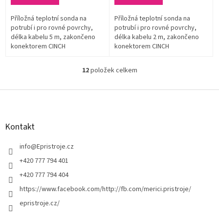
Příložná teplotní sonda na
Příložná teplotní sonda na
potrubí i pro rovné povrchy,
potrubí i pro rovné povrchy,
délka kabelu 5 m, zakončeno
délka kabelu 2 m, zakončeno
konektorem CINCH
konektorem CINCH
12
položek celkem
O
v
l
Z
á
á
d
p
a
a
Kontakt
c
t
í
í
info
@
Epristroje.cz
p
r
+420 777 794 401
v
+420 777 794 404
k
y
https://www.facebook.com/http://fb.com/merici.pristroje/
v
epristroje.cz/
ý
p