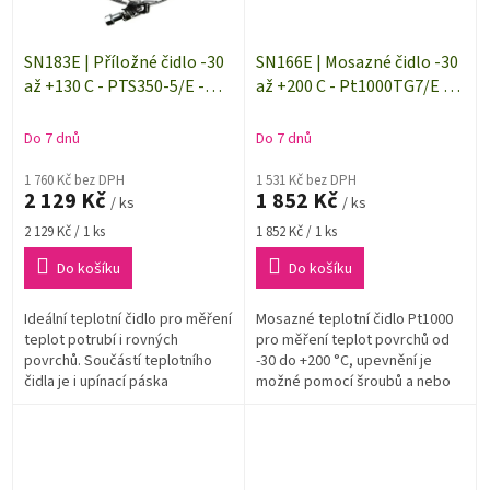
SN183E | Příložné čidlo -30
SN166E | Mosazné čidlo -30
až +130 C - PTS350-5/E -
až +200 C - Pt1000TG7/E -
délka 5 m
délka 5 m
Do 7 dnů
Do 7 dnů
1 760 Kč bez DPH
1 531 Kč bez DPH
2 129 Kč
1 852 Kč
/ ks
/ ks
Měrná
Měrná
2 129 Kč / 1 ks
1 852 Kč / 1 ks
cena:
cena:
Do košíku
Do košíku
Ideální teplotní čidlo pro měření
Mosazné teplotní čidlo Pt1000
teplot potrubí i rovných
pro měření teplot povrchů od
povrchů. Součástí teplotního
-30 do +200 °C, upevnění je
čidla je i upínací páska
možné pomocí šroubů a nebo
přilepením. Délka přívodního
kabelu 5 m, zapojení 2vodičové.