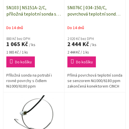
o
d
SN103 | NS151A-2/C,
SN076C | 034-150/C,
u
příložná teplotní sonda s
povrchová teplotní sonda s
k
čidlem Ni1000, kabel 2 m
čidlem Ni1000, kabel 1 m
t
Do 14 dnů
Do 14 dnů
ů
880 Kč bez DPH
2 020 Kč bez DPH
1 065 Kč
2 444 Kč
/ ks
/ ks
Měrná
Měrná
1 065 Kč / 1 ks
2 444 Kč / 1 ks
cena:
cena:
Do košíku
Do košíku
Příložná sonda na potrubí i
Přímá povrchová teplotní sonda
rovné povrchy s čidlem
se senzorem Ni1000/6180 ppm
Ni1000/6180 ppm
zakončená konektorem CINCH