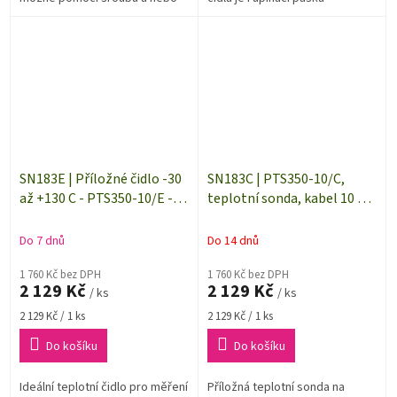
přilepením. Délka přívodního
kabelu 10 m, zapojení
2vodičové.
SN183E | Příložné čidlo -30
SN183C | PTS350-10/C,
až +130 C - PTS350-10/E -
teplotní sonda, kabel 10 m,
délka 10 m
CINCH
Do 7 dnů
Do 14 dnů
1 760 Kč bez DPH
1 760 Kč bez DPH
2 129 Kč
2 129 Kč
/ ks
/ ks
Měrná
Měrná
2 129 Kč / 1 ks
2 129 Kč / 1 ks
cena:
cena:
Do košíku
Do košíku
Ideální teplotní čidlo pro měření
Příložná teplotní sonda na