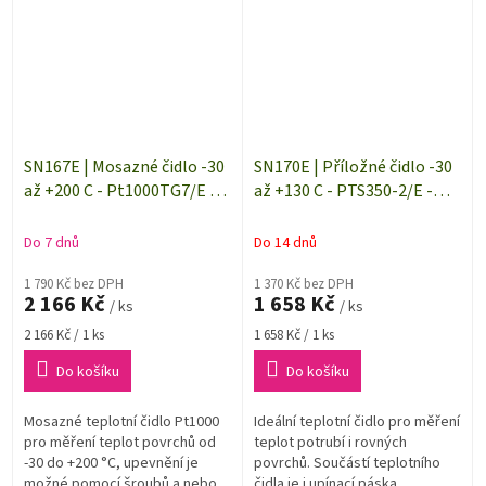
SN167E | Mosazné čidlo -30
SN170E | Příložné čidlo -30
až +200 C - Pt1000TG7/E -
až +130 C - PTS350-2/E -
délka 10 m
délka 2 m
Do 7 dnů
Do 14 dnů
1 790 Kč bez DPH
1 370 Kč bez DPH
2 166 Kč
1 658 Kč
/ ks
/ ks
Měrná
Měrná
2 166 Kč / 1 ks
1 658 Kč / 1 ks
cena:
cena:
Do košíku
Do košíku
Mosazné teplotní čidlo Pt1000
Ideální teplotní čidlo pro měření
pro měření teplot povrchů od
teplot potrubí i rovných
-30 do +200 °C, upevnění je
povrchů. Součástí teplotního
možné pomocí šroubů a nebo
čidla je i upínací páska