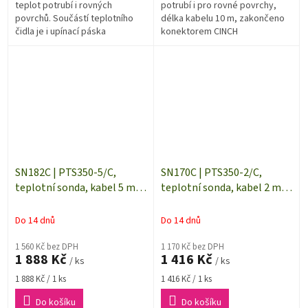
teplot potrubí i rovných
potrubí i pro rovné povrchy,
povrchů. Součástí teplotního
délka kabelu 10 m, zakončeno
čidla je i upínací páska
konektorem CINCH
SN182C | PTS350-5/C,
SN170C | PTS350-2/C,
teplotní sonda, kabel 5 m,
teplotní sonda, kabel 2 m,
CINCH
CINCH
Do 14 dnů
Do 14 dnů
1 560 Kč bez DPH
1 170 Kč bez DPH
1 888 Kč
1 416 Kč
/ ks
/ ks
Měrná
Měrná
1 888 Kč / 1 ks
1 416 Kč / 1 ks
cena:
cena:
Do košíku
Do košíku