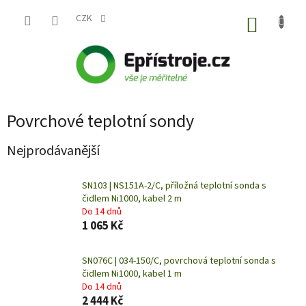
Přejít
na
CZK
NÁKUP
obsah
KOŠÍK
Povrchové teplotní sondy
Nejprodávanější
SN103 | NS151A-2/C, příložná teplotní sonda s
čidlem Ni1000, kabel 2 m
Do 14 dnů
1 065 Kč
SN076C | 034-150/C, povrchová teplotní sonda s
čidlem Ni1000, kabel 1 m
Do 14 dnů
2 444 Kč