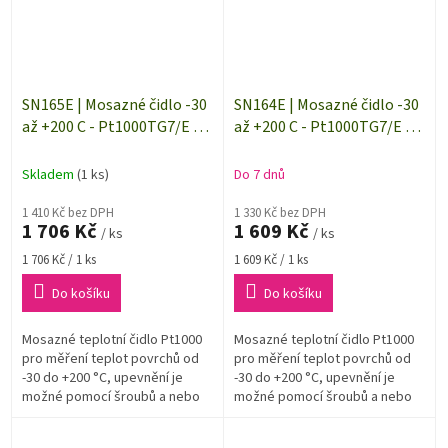
SN165E | Mosazné čidlo -30
SN164E | Mosazné čidlo -30
až +200 C - Pt1000TG7/E -
až +200 C - Pt1000TG7/E -
délka 2 m
délka 1 m
Skladem
(1 ks)
Do 7 dnů
1 410 Kč bez DPH
1 330 Kč bez DPH
1 706 Kč
1 609 Kč
/ ks
/ ks
Měrná
Měrná
1 706 Kč / 1 ks
1 609 Kč / 1 ks
cena:
cena:
Do košíku
Do košíku
Mosazné teplotní čidlo Pt1000
Mosazné teplotní čidlo Pt1000
pro měření teplot povrchů od
pro měření teplot povrchů od
-30 do +200 °C, upevnění je
-30 do +200 °C, upevnění je
možné pomocí šroubů a nebo
možné pomocí šroubů a nebo
přilepením. Délka přívodního
přilepením. Délka přívodního
kabelu 2 m, zapojení 2vodičové.
kabelu 1 m, zapojení 2vodičové.