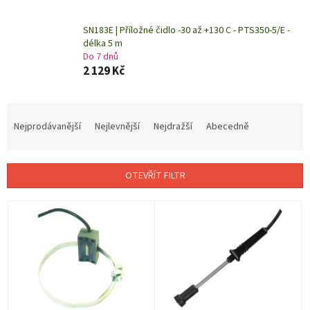
SN183E | Příložné čidlo -30 až +130 C - PTS350-5/E -
délka 5 m
Do 7 dnů
2 129 Kč
Ř
a
Nejprodávanější
Nejlevnější
Nejdražší
Abecedně
z
e
n
OTEVŘÍT FILTR
í
p
V
r
ý
o
p
d
i
u
s
k
p
t
r
ů