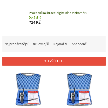
Procesní kalibrace digitálního vlhkoměru
Do 5 dnů
714 Kč
Ř
a
Nejprodávanější
Nejlevnější
Nejdražší
Abecedně
z
e
n
OTEVŘÍT FILTR
í
p
V
r
ý
o
p
d
i
u
s
k
p
t
r
ů