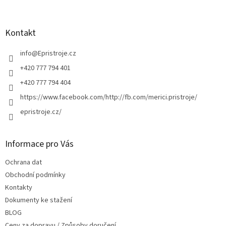
á
á
d
p
a
a
Kontakt
c
t
í
í
info
@
Epristroje.cz
p
r
+420 777 794 401
v
+420 777 794 404
k
y
https://www.facebook.com/http://fb.com/merici.pristroje/
v
epristroje.cz/
ý
p
i
s
Informace pro Vás
u
Ochrana dat
Obchodní podmínky
Kontakty
Dokumenty ke stažení
BLOG
Ceny za dopravu / Způsoby doručení