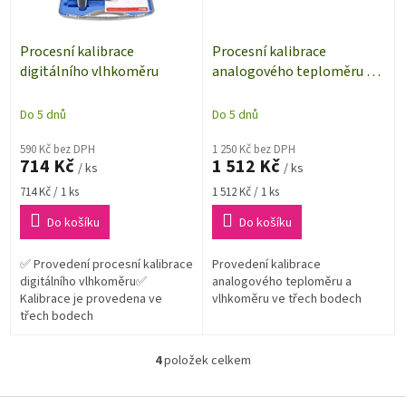
Procesní kalibrace
Procesní kalibrace
digitálního vlhkoměru
analogového teploměru a
vlhkoměru
Do 5 dnů
Do 5 dnů
590 Kč bez DPH
1 250 Kč bez DPH
714 Kč
1 512 Kč
/ ks
/ ks
Měrná
Měrná
714 Kč / 1 ks
1 512 Kč / 1 ks
cena:
cena:
Do košíku
Do košíku
✅ Provedení procesní kalibrace
Provedení kalibrace
digitálního vlhkoměru✅
analogového teploměru a
Kalibrace je provedena ve
vlhkoměru ve třech bodech
třech bodech
4
položek celkem
O
v
l
Z