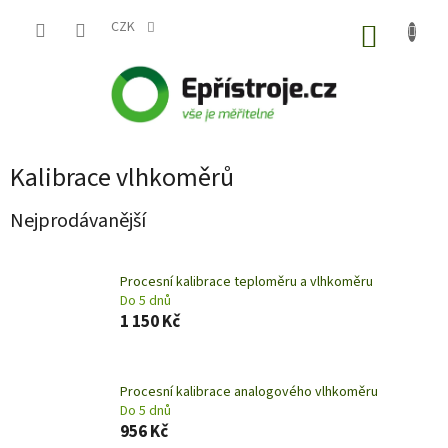
Přejít
na
CZK
NÁKUP
obsah
KOŠÍK
Kalibrace vlhkoměrů
Nejprodávanější
Procesní kalibrace teploměru a vlhkoměru
Do 5 dnů
1 150 Kč
Procesní kalibrace analogového vlhkoměru
Do 5 dnů
956 Kč