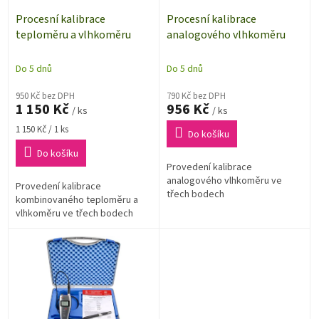
o
d
Procesní kalibrace
Procesní kalibrace
u
teploměru a vlhkoměru
analogového vlhkoměru
k
t
Do 5 dnů
Do 5 dnů
ů
950 Kč bez DPH
790 Kč bez DPH
1 150 Kč
956 Kč
/ ks
/ ks
Měrná
1 150 Kč / 1 ks
Do košíku
cena:
Do košíku
Provedení kalibrace
analogového vlhkoměru ve
Provedení kalibrace
třech bodech
kombinovaného teploměru a
vlhkoměru ve třech bodech