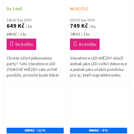
zvuková hvězda reaguje na
světelných efektů řízených
zvuk, zabudovaný mikrofon
mikroprocesorem - LED
Do 3 dnů
NA DOTAZ
- LED stavebnice
stavebnice
536 Kč bez DPH
619 Kč bez DPH
649 Kč
749 Kč
/ ks
/ ks
Měrná
Měrná
649 Kč / 1 ks
749 Kč / 1 ks
cena:
cena:
Do košíku
Do košíku
Chcete oživit plánovanou
Stavebnice LED HVĚZDY slouží
party? Tato stavebnice LED
jednak jako LED svítící dekorace
ZVUKOVÉ HVĚZDY vám určitě
a jednak jako učební pomůcka
pomůže, protože bude blikat
pro ty, kteří mají elektroniku
podle toho jak se budete s
jako koníčka.
přáteli bavit a nebo podle toho
jak vám bude...
399 Kč
–12 %
490 Kč
–9 %