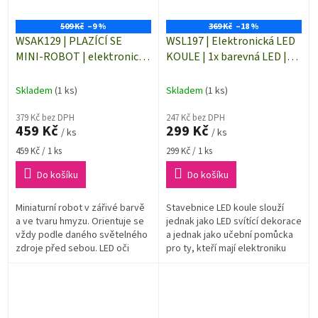
509 Kč
–9 %
369 Kč
–18 %
WSAK129 | PLAZÍCÍ SE
WSL197 | Elektronická LED
MINI-ROBOT | elektronická
KOULE | 1x barevná LED |
stavebnice
LED stavebnice
Skladem
(1 ks)
Skladem
(1 ks)
379 Kč bez DPH
247 Kč bez DPH
459 Kč
299 Kč
/ ks
/ ks
Měrná
Měrná
459 Kč / 1 ks
299 Kč / 1 ks
cena:
cena:
Do košíku
Do košíku
Miniaturní robot v zářivé barvě
Stavebnice LED koule slouží
a ve tvaru hmyzu. Orientuje se
jednak jako LED svítící dekorace
vždy podle daného světelného
a jednak jako učební pomůcka
zdroje před sebou. LED oči
pro ty, kteří mají elektroniku
ukazují aktuální směr
jako koníčka.
plazení.Výborná učební...