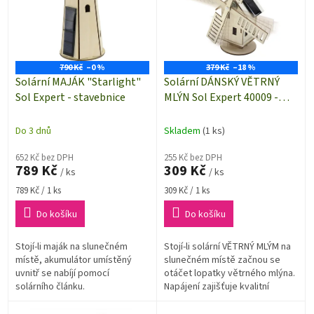
i
u
s
k
p
t
r
ů
o
790 Kč
–0 %
379 Kč
–18 %
d
Solární MAJÁK "Starlight"
Solární DÁNSKÝ VĚTRNÝ
u
Sol Expert - stavebnice
MLÝN Sol Expert 40009 -
k
stavebnice
t
Do 3 dnů
Skladem
(1 ks)
ů
652 Kč bez DPH
255 Kč bez DPH
789 Kč
309 Kč
/ ks
/ ks
Měrná
Měrná
789 Kč / 1 ks
309 Kč / 1 ks
cena:
cena:
Do košíku
Do košíku
Stojí-li maják na slunečném
Stojí-li solární VĚTRNÝ MLÝM na
místě, akumulátor umístěný
slunečném místě začnou se
uvnitř se nabíjí pomocí
otáčet lopatky větrného mlýna.
solárního článku.
Napájení zajišťuje kvalitní
solární panel.