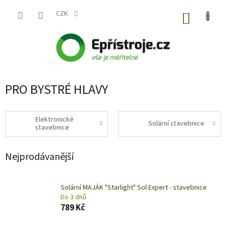
Přejít
na
CZK
NÁKUP
obsah
KOŠÍK
PRO BYSTRÉ HLAVY
Elektronické
Solární stavebnice
stavebnice
Nejprodávanější
Solární MAJÁK "Starlight" Sol Expert - stavebnice
Do 3 dnů
789 Kč