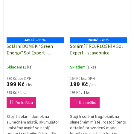
449 Kč
–11 %
249 Kč
–20 %
Solární DOMEK "Green
Solární TROJPLOŠNÍK Sol
Energy" Sol Expert -
Expert - stavebnice
stavebnice
Skladem
(1 ks)
Skladem
(1 ks)
330 Kč bez DPH
164 Kč bez DPH
399 Kč
199 Kč
/ ks
/ ks
Měrná
Měrná
399 Kč / 1 ks
199 Kč / 1 ks
cena:
cena:
Do košíku
Do košíku
Stojí-li solární domek na
Stojí-li solární trojplošník na
slunečném místě, akumulátor
slunečném místě, roztočí tento
umístěný uvnitř se nabíjí
detailně provedený model
pomocí solárního článku. Po
letadla svoji vrtuli, která je