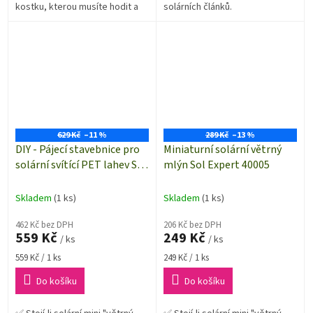
kostku, kterou musíte hodit a
solárních článků.
doufat, že se vám nikam
nezakutálí a jednak jako učební
pomůcka pro...
629 Kč
–11 %
289 Kč
–13 %
DIY - Pájecí stavebnice pro
Miniaturní solární větrný
solární svítící PET lahev Sol
mlýn Sol Expert 40005
Expert 79334
"DoubleLight"
Skladem
(1 ks)
Skladem
(1 ks)
462 Kč bez DPH
206 Kč bez DPH
559 Kč
249 Kč
/ ks
/ ks
Měrná
Měrná
559 Kč / 1 ks
249 Kč / 1 ks
cena:
cena:
Do košíku
Do košíku