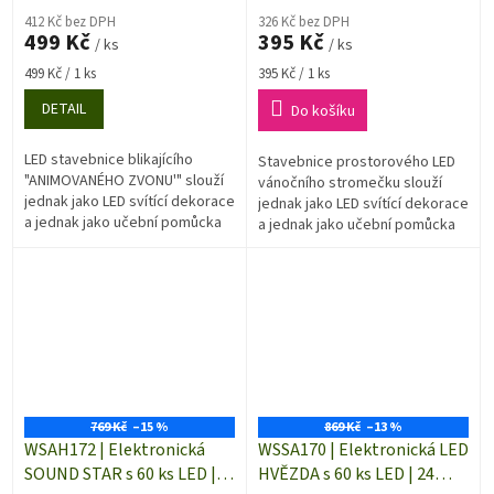
412 Kč bez DPH
326 Kč bez DPH
499 Kč
395 Kč
/ ks
/ ks
Měrná
Měrná
499 Kč / 1 ks
395 Kč / 1 ks
cena:
cena:
DETAIL
Do košíku
LED stavebnice blikajícího
Stavebnice prostorového LED
"ANIMOVANÉHO ZVONU'" slouží
vánočního stromečku slouží
jednak jako LED svítící dekorace
jednak jako LED svítící dekorace
a jednak jako učební pomůcka
a jednak jako učební pomůcka
pro ty, kteří mají elektroniku
pro ty, kteří mají elektroniku
jako koníčka.
jako koníčka.
769 Kč
–15 %
869 Kč
–13 %
WSAH172 | Elektronická
WSSA170 | Elektronická LED
SOUND STAR s 60 ks LED |
HVĚZDA s 60 ks LED | 24