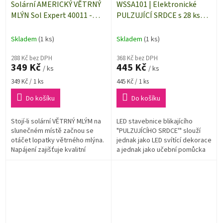
Solární AMERICKÝ VĚTRNÝ
WSSA101 | Elektronické
MLÝN Sol Expert 40011 -
PULZUJÍCÍ SRDCE s 28 ks
stavebnice
LED - LED stavebnice
Skladem
(1 ks)
Skladem
(1 ks)
288 Kč bez DPH
368 Kč bez DPH
349 Kč
445 Kč
/ ks
/ ks
Měrná
Měrná
349 Kč / 1 ks
445 Kč / 1 ks
cena:
cena:
Do košíku
Do košíku
Stojí-li solární VĚTRNÝ MLÝM na
LED stavebnice blikajícího
slunečném místě začnou se
"PULZUJÍCÍHO SRDCE'" slouží
otáčet lopatky větrného mlýna.
jednak jako LED svítící dekorace
Napájení zajišťuje kvalitní
a jednak jako učební pomůcka
solární panel.
pro ty, kteří mají elektroniku
jako koníčka.