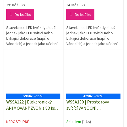
Měrná
Měrná
395 Kč / 1 ks
349 Kč / 1 ks
cena:
cena:
Do košíku
Do košíku
Stavebnice LED hvězdy slouží
Stavebnice LED hvězdy slouží
jednak jako LED svítící nebo
jednak jako LED svítící nebo
blikající dekorace (např. o
blikající dekorace (např. o
Vánocích) a jednak jako učební
Vánocích) a jednak jako učební
pomůcka pro ty, kteří mají
pomůcka pro ty, kteří mají
elektroniku jako koníčka.
elektroniku jako koníčka.
590 Kč
–15 %
479 Kč
–17 %
WSSA122 | Elektronický
WSSA130 | Prostorový
ANIMOVANÝ ZVON s 83 ks
svítící VÁNOČNÍ
LED - LED stavebnice
STROMEČEK s 16 ks LED -
LED stavebnice
NEDOSTUPNÉ
Skladem
(1 ks)