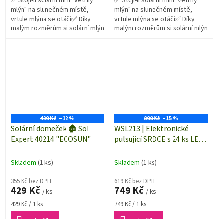
✅ Stojí-li solární mini "větrný
✅ Stojí-li solární mini "větrný
mlýn" na slunečném místě,
mlýn" na slunečném místě,
vrtule mlýna se otáčí✅ Díky
vrtule mlýna se otáčí✅ Díky
malým rozměrům si solární mlýn
malým rozměrům si solární mlýn
najde místo kdekoliv
najde místo kdekoliv
489 Kč
–12 %
890 Kč
–15 %
Solární domeček 🏚️ Sol
WSL213 | Elektronické
Expert 40214 "ECOSUN"
pulsující SRDCE s 24 ks LED -
LED stavebnice
Skladem
(1 ks)
Skladem
(1 ks)
355 Kč bez DPH
619 Kč bez DPH
429 Kč
749 Kč
/ ks
/ ks
Měrná
Měrná
429 Kč / 1 ks
749 Kč / 1 ks
cena:
cena: