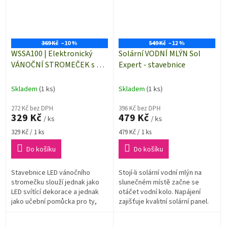
369 Kč
–10 %
549 Kč
–12 %
WSSA100 | Elektronický
Solární VODNÍ MLÝN Sol
VÁNOČNÍ STROMEČEK s 16
Expert - stavebnice
ks LED - LED stavebnice
Skladem
(1 ks)
Skladem
(1 ks)
272 Kč bez DPH
396 Kč bez DPH
329 Kč
479 Kč
/ ks
/ ks
Měrná
Měrná
329 Kč / 1 ks
479 Kč / 1 ks
cena:
cena:
Do košíku
Do košíku
Stavebnice LED vánočního
Stojí-li solární vodní mlýn na
stromečku slouží jednak jako
slunečném místě začne se
LED svítící dekorace a jednak
otáčet vodní kolo. Napájení
jako učební pomůcka pro ty,
zajišťuje kvalitní solární panel.
kteří mají elektroniku jako
koníčka.