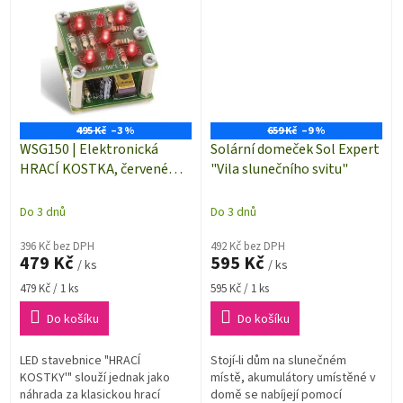
495 Kč
–3 %
659 Kč
–9 %
WSG150 | Elektronická
Solární domeček Sol Expert
HRACÍ KOSTKA, červené
"Vila slunečního svitu"
LED - LED stavebnice
Do 3 dnů
Do 3 dnů
396 Kč bez DPH
492 Kč bez DPH
479 Kč
595 Kč
/ ks
/ ks
Měrná
Měrná
479 Kč / 1 ks
595 Kč / 1 ks
cena:
cena:
Do košíku
Do košíku
LED stavebnice "HRACÍ
Stojí-li dům na slunečném
KOSTKY'" slouží jednak jako
místě, akumulátory umístěné v
náhrada za klasickou hrací
domě se nabíjejí pomocí