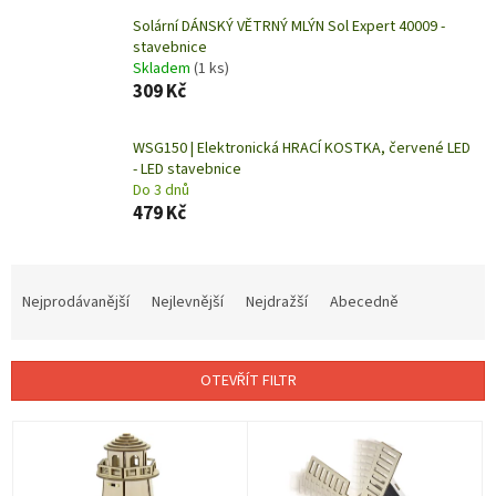
Solární DÁNSKÝ VĚTRNÝ MLÝN Sol Expert 40009 -
stavebnice
Skladem
(1 ks)
309 Kč
WSG150 | Elektronická HRACÍ KOSTKA, červené LED
- LED stavebnice
Do 3 dnů
479 Kč
Ř
a
Nejprodávanější
Nejlevnější
Nejdražší
Abecedně
z
e
n
OTEVŘÍT FILTR
í
p
V
r
ý
o
p
d