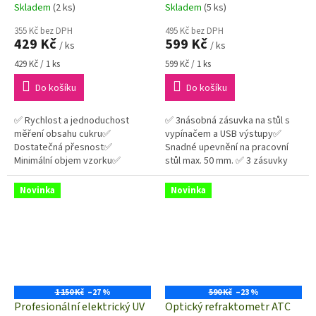
vína 🥂, piva 🍺 či likéru)
na stůl | USB-C + USB-A |
Skladem
(2 ks)
Skladem
(5 ks)
bílý
355 Kč bez DPH
495 Kč bez DPH
429 Kč
599 Kč
/ ks
/ ks
Měrná
Měrná
429 Kč / 1 ks
599 Kč / 1 ks
cena:
cena:
Do košíku
Do košíku
✅ Rychlost a jednoduchost
✅ 3násobná zásuvka na stůl s
měření obsahu cukru✅
vypínačem a USB výstupy✅
Dostatečná přesnost✅
Snadné upevnění na pracovní
Minimální objem vzorku✅
stůl max. 50 mm. ✅ 3 zásuvky
Přenositelnost a nezávislost
250V~/16A s dětskými
clonkami✅ 2× USB-C, 1× USB-A✅
Novinka
Novinka
Délka...
1 150 Kč
–27 %
590 Kč
–23 %
Profesionální elektrický UV
Optický refraktometr ATC