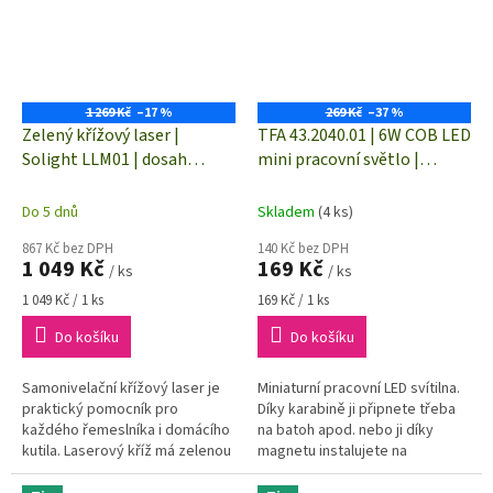
1 269 Kč
–17 %
269 Kč
–37 %
Zelený křížový laser |
TFA 43.2040.01 | 6W COB LED
Solight LLM01 | dosah
mini pracovní světlo |
laseru až 30 m |
přívěšek/karabina | 350 lm |
samonivelace
otvírák | magnet
Do 5 dnů
Skladem
(4 ks)
867 Kč bez DPH
140 Kč bez DPH
1 049 Kč
169 Kč
/ ks
/ ks
Měrná
Měrná
1 049 Kč / 1 ks
169 Kč / 1 ks
cena:
cena:
Do košíku
Do košíku
Samonivelační křížový laser je
Miniaturní pracovní LED svítilna.
praktický pomocník pro
Díky karabině ji připnete třeba
každého řemeslníka i domácího
na batoh apod. nebo ji díky
kutila. Laserový kříž má zelenou
magnetu instalujete na
barvu. Samonivelace. Možnost
magnetické povrchy a nebo ji
individuálního náklonu.
prostě díky výklopnému