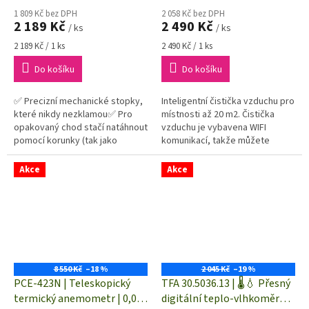
1 809 Kč bez DPH
2 058 Kč bez DPH
2 189 Kč
2 490 Kč
/ ks
/ ks
Měrná
Měrná
2 189 Kč / 1 ks
2 490 Kč / 1 ks
cena:
cena:
Do košíku
Do košíku
✅ Precizní mechanické stopky,
Inteligentní čistička vzduchu pro
které nikdy nezklamou✅ Pro
místnosti až 20 m2. Čistička
opakovaný chod stačí natáhnout
vzduchu je vybavena WIFI
pomocí korunky (tak jako
komunikací, takže můžete
hodinky)✅ Ručičkové stopky s
čističku ovládat i pomocí svého
rozsahem do 30 minut a
chytrého telefonu.
Akce
Akce
rozlišením...
8 550 Kč
–18 %
2 045 Kč
–19 %
PCE-423N | Teleskopický
TFA 30.5036.13 | 🌡️💧 Přesný
termický anemometr | 0,00
digitální teplo-vlhkoměr