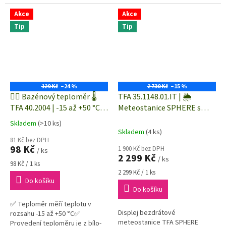
podklad s práškovou barvou✅
skladbu, položit telefon na
Snadná montáž na zeď pomocí 2
TouchPlay CHILLOUT a je to!
Akce
Akce
vrutů
Tip
Tip
129 Kč
–24 %
2 730 Kč
–15 %
🏊‍♀️ Bazénový teploměr 🌡️
TFA 35.1148.01.IT | 🌦️
TFA 40.2004 | -15 až +50 °C |
Meteostanice SPHERE s
plovoucí teploměr do
barevným displejem 🌈 |
Skladem
(>10 ks)
Průměrné
bazénu
WeatherHUB kompatibilní
Skladem
(4 ks)
hodnocení
81 Kč bez DPH
produktu
98 Kč
1 900 Kč bez DPH
/ ks
je
2 299 Kč
/ ks
5,0
Měrná
98 Kč / 1 ks
cena:
Měrná
z
2 299 Kč / 1 ks
Do košíku
cena:
5
Do košíku
hvězdiček.
✅ Teploměr měří teplotu v
Displej bezdrátové
rozsahu -15 až +50 °C✅
meteostanice TFA SPHERE
Provedení teploměru je z bílo-