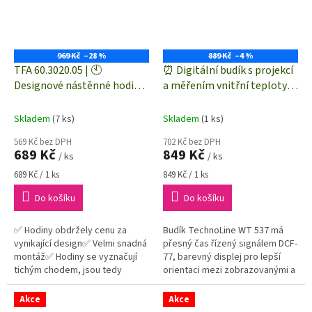
969 Kč
–28 %
889 Kč
–4 %
TFA 60.3020.05 | 🕙
⏰ Digitální budík s projekcí
Designové nástěnné hodiny
a měřením vnitřní teploty a
🕖 CLOCK IN THE BOX |
vlhkosti - WT 537
červené | tichý chod | vnější
Skladem
(7 ks)
Skladem
(1 ks)
Ø 400 mm
569 Kč bez DPH
702 Kč bez DPH
689 Kč
849 Kč
/ ks
/ ks
Měrná
Měrná
689 Kč / 1 ks
849 Kč / 1 ks
cena:
cena:
Do košíku
Do košíku
✅ Hodiny obdržely cenu za
Budík TechnoLine WT 537 má
vynikající design✅ Velmi snadná
přesný čas řízený signálem DCF-
montáž✅ Hodiny se vyznačují
77, barevný displej pro lepší
tichým chodem, jsou tedy
orientaci mezi zobrazovanými a
vhodné i do dětského pokoje
měřenými údaji, snadno tak na
nebo ložnice✅ Dlouhá
první letmý pohled rozeznáte...
Akce
Akce
životnost...