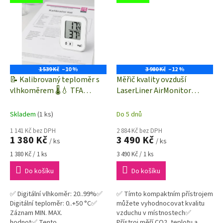
z
1 539 Kč
–10 %
3 980 Kč
–12 %
📝 Kalibrovaný teploměr s
Měřič kvality ovzduší
vlhkoměrem 🌡️💧 TFA
LaserLiner AirMonitor
30.5026.02 | MIN-MAX funkce
082.427A | měřič oxidu
uhličitého 400-9999 ppm
Skladem
(1 ks)
Do 5 dnů
CO2, teploty, vlhkosti
1 141 Kč bez DPH
2 884 Kč bez DPH
1 380 Kč
3 490 Kč
/ ks
/ ks
Měrná
Měrná
1 380 Kč / 1 ks
3 490 Kč / 1 ks
cena:
cena:
Do košíku
Do košíku
✅ Digitální vlhkoměr: 20..99%✅
✅ Tímto kompaktním přístrojem
Digitální teploměr: 0..+50 °C✅
můžete vyhodnocovat kvalitu
Záznam MIN. MAX.
vzduchu v místnostech✅
hodnot✅ Tento
Přístroj měří CO2, teplotu a