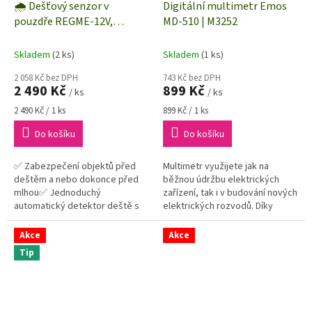
🌧️ Dešťový senzor v
Digitální multimetr Emos
pouzdře REGME-12V,
MD-510 | M3252
detekce sucha, mokra ☔ a
mlhy 🌫️
Skladem
(2 ks)
Skladem
(1 ks)
2 058 Kč bez DPH
743 Kč bez DPH
2 490 Kč
899 Kč
/ ks
/ ks
Měrná
Měrná
2 490 Kč / 1 ks
899 Kč / 1 ks
cena:
cena:
Do košíku
Do košíku
✅ Zabezpečení objektů před
Multimetr využijete jak na
deštěm a nebo dokonce před
běžnou údržbu elektrických
mlhou✅ Jednoduchý
zařízení, tak i v budování nových
automatický detektor deště s
elektrických rozvodů. Díky
možností vyhřívání✅ Vyhřívání
tomuto multimetru budete mít
zajišťuje rychlejší osychání v
při práci s elektřinou tu pravou...
Akce
Akce
chladnějším...
Tip