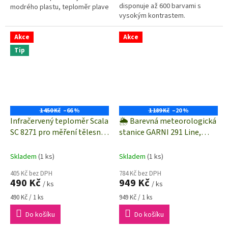
disponuje až 600 barvami s
modrého plastu, teploměr plave
vysokým kontrastem.
na vodě✅ Klasická dobře
Meteostanice je kompatibilní se
čitelná stupnice✅ Provázek
systémem sběru dat
(530 mm) slouží...
Akce
Akce
WeatherHUB, takže můžete
Tip
snadno...
1 450 Kč
–66 %
1 189 Kč
–20 %
Infračervený teploměr Scala
🌦️ Barevná meteorologická
SC 8271 pro měření tělesné
stanice GARNI 291 Line,
teploty
max. dosah 60 m, černá
Skladem
(1 ks)
Skladem
(1 ks)
405 Kč bez DPH
784 Kč bez DPH
490 Kč
949 Kč
/ ks
/ ks
Měrná
Měrná
490 Kč / 1 ks
949 Kč / 1 ks
cena:
cena:
Do košíku
Do košíku