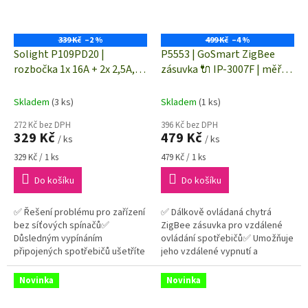
339 Kč
–2 %
499 Kč
–4 %
Solight P109PD20 |
P5553 | GoSmart ZigBee
rozbočka 1x 16A + 2x 2,5A,
zásuvka 🔌 IP-3007F | měřič
2xUSB A+C rychlonabíječka
spotřeby el. energie |
20W PD | vypínač | bílá | CZ
elektroměr | spínací
Skladem
(3 ks)
Skladem
(1 ks)
zásuvka
zásuvka
272 Kč bez DPH
396 Kč bez DPH
329 Kč
479 Kč
/ ks
/ ks
Měrná
Měrná
329 Kč / 1 ks
479 Kč / 1 ks
cena:
cena:
Do košíku
Do košíku
✅ Řešení problému pro zařízení
✅ Dálkově ovládaná chytrá
bez síťových spínačů✅
ZigBee zásuvka pro vzdálené
Důsledným vypínáním
ovládání spotřebičů✅ Umožňuje
připojených spotřebičů ušetříte
jeho vzdálené vypnutí a
náklady na elektřinu v
zapnutí✅ Max. 16 A/ 3 680
pohotovostním režimu✅
W✅ Měřič spotřeby, časovač
Novinka
Novinka
Rozbočovací zásuvka s...