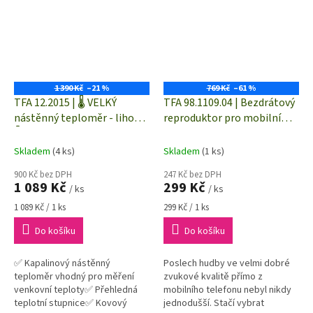
1 390 Kč
–21 %
769 Kč
–61 %
TFA 12.2015 | 🌡️ VELKÝ
TFA 98.1109.04 | Bezdrátový
nástěnný teploměr - lihový
reproduktor pro mobilní
🌡️ | 805×104 mm
telefony
Skladem
(4 ks)
Skladem
(1 ks)
900 Kč bez DPH
247 Kč bez DPH
1 089 Kč
299 Kč
/ ks
/ ks
Měrná
Měrná
1 089 Kč / 1 ks
299 Kč / 1 ks
cena:
cena:
Do košíku
Do košíku
✅ Kapalinový nástěnný
Poslech hudby ve velmi dobré
teploměr vhodný pro měření
zvukové kvalitě přímo z
venkovní teploty✅ Přehledná
mobilního telefonu nebyl nikdy
teplotní stupnice✅ Kovový
jednodušší. Stačí vybrat