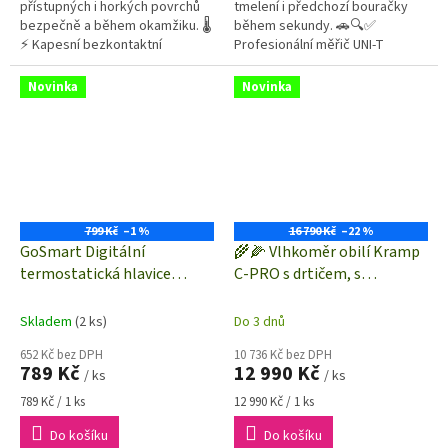
přístupných i horkých povrchů
tmelení i předchozí bouračky
bezpečně a během okamžiku. 🌡️
během sekundy. 🚗🔍✅
⚡ Kapesní bezkontaktní
Profesionální měřič UNI-T
teploměr UNI-T UT306A nabízí
UT343A automaticky rozpozná
bleskovou odezvu 250 ms,
ocel i hliník a poskytne
Novinka
Novinka
přesné zaměření...
okamžité...
799 Kč
–1 %
16 790 Kč
–22 %
GoSmart Digitální
🌾🌽 Vlhkoměr obilí Kramp
termostatická hlavice
C-PRO s drtičem, s
P5631S | ZigBee 3.0 | Tuya,
Bluetooth®, 💧 pro měření
SmartLife kompatibilní
vlhkosti obilovin, olejnin a
Skladem
(2 ks)
Do 3 dnů
semen trav 🍀
652 Kč bez DPH
10 736 Kč bez DPH
789 Kč
12 990 Kč
/ ks
/ ks
Měrná
Měrná
789 Kč / 1 ks
12 990 Kč / 1 ks
cena:
cena:
Do košíku
Do košíku