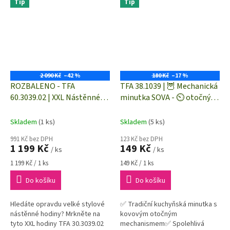
Tip
Tip
stojánku...
2 090 Kč
–42 %
180 Kč
–17 %
ROZBALENO - TFA
TFA 38.1039 | 🦉 Mechanická
60.3039.02 | XXL Nástěnné
minutka SOVA - ⏲️ otočný
RETRO hodiny - průměr 570
časovač - až 60 minut
mm
Skladem
(1 ks)
Skladem
(5 ks)
991 Kč bez DPH
123 Kč bez DPH
1 199 Kč
149 Kč
/ ks
/ ks
Měrná
Měrná
1 199 Kč / 1 ks
149 Kč / 1 ks
cena:
cena:
Do košíku
Do košíku
Hledáte opravdu velké stylové
✅ Tradiční kuchyňská minutka s
nástěnné hodiny? Mrkněte na
kovovým otočným
tyto XXL hodiny TFA 30.3039.02
mechanismem✅ Spolehlivá