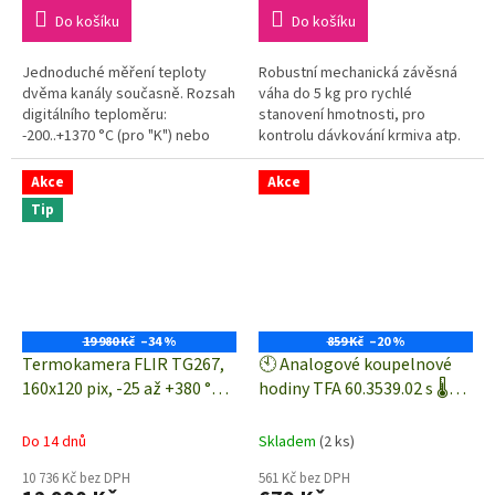
cena:
cena:
Do košíku
Do košíku
Jednoduché měření teploty
Robustní mechanická závěsná
dvěma kanály současně. Rozsah
váha do 5 kg pro rychlé
digitálního teploměru:
stanovení hmotnosti, pro
-200..+1370 °C (pro "K") nebo
kontrolu dávkování krmiva atp.
-210..+1100°C (pro "J")
Akce
Akce
Tip
19 980 Kč
–34 %
859 Kč
–20 %
Termokamera FLIR TG267,
🕙 Analogové koupelnové
160x120 pix, -25 až +380 °C,
hodiny TFA 60.3539.02 s 🌡️
MSX®, Bluetooth®
měřením teploty | Ø 173 ×
54 mm - hodiny do koupelny
Do 14 dnů
Skladem
(2 ks)
10 736 Kč bez DPH
561 Kč bez DPH