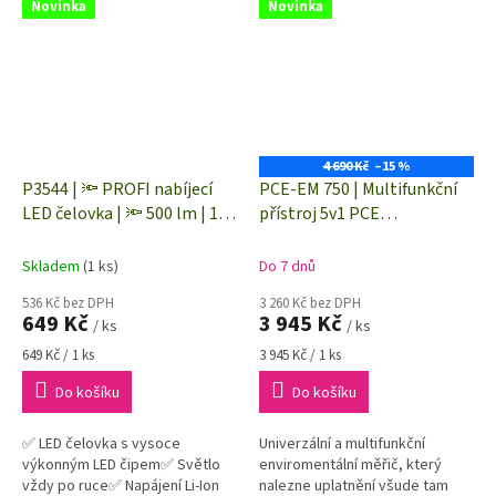
bezpečný: Neškodí lidem,
Novinka
Novinka
psům, kočkám ani...
4 690 Kč
–15 %
P3544 | 🔦 PROFI nabíjecí
PCE-EM 750 | Multifunkční
LED čelovka | 🔦 500 lm | 120
přístroj 5v1 PCE
m | Li-Ion 800 mAh
Instruments | hlukoměr,
anemometr, LUXmetr,
Skladem
(1 ks)
Do 7 dnů
teploměr, vlhkoměr | USB
536 Kč bez DPH
3 260 Kč bez DPH
komunikace
649 Kč
3 945 Kč
/ ks
/ ks
Měrná
Měrná
649 Kč / 1 ks
3 945 Kč / 1 ks
cena:
cena:
Do košíku
Do košíku
✅ LED čelovka s vysoce
Univerzální a multifunkční
výkonným LED čipem✅ Světlo
enviromentální měřič, který
vždy po ruce✅ Napájení Li-Ion
nalezne uplatnění všude tam