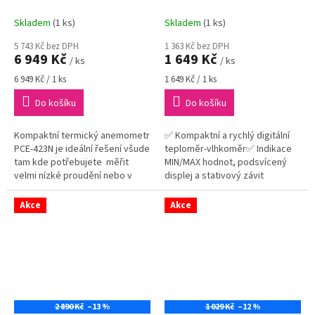
až 30,00 m/s | datalogger
KLIMA BEE
Skladem
(1 ks)
Skladem
(1 ks)
5 743 Kč bez DPH
1 363 Kč bez DPH
6 949 Kč
1 649 Kč
/ ks
/ ks
Měrná
Měrná
6 949 Kč / 1 ks
1 649 Kč / 1 ks
cena:
cena:
Do košíku
Do košíku
Kompaktní termický anemometr
✅ Kompaktní a rychlý digitální
PCE-423N je ideální řešení všude
teploměr-vlhkoměr✅ Indikace
tam kde potřebujete měřit
MIN/MAX hodnot, podsvícený
velmi nízké proudění nebo v
displej a stativový závit
vzduchových kanálech na
1/4"✅ Základní přesnost
výstupech ze vzduchotechnik...
teploměru-vlhkoměru ±0,5 °C/
Akce
Akce
±2,5...
2 890 Kč
–13 %
1 029 Kč
–12 %