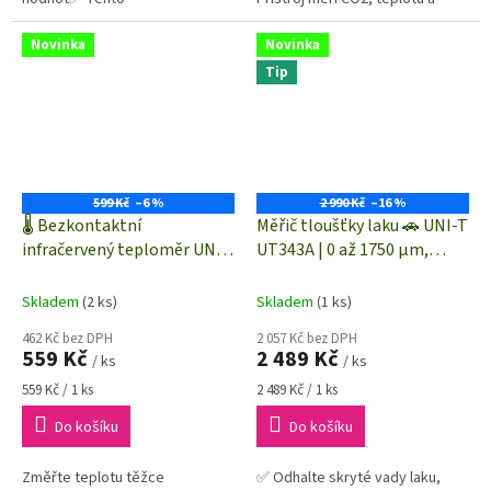
digitální vlhkoměr a teploměr je
relativní vlhkost✅ Široký rozsah
dodáván vč. kalibračního listu
pro měření CO2: 400 až 9999
Novinka
Novinka
ppm
Tip
599 Kč
–6 %
2 990 Kč
–16 %
🌡️ Bezkontaktní
Měřič tloušťky laku 🚗 UNI-T
infračervený teploměr UNI-
UT343A | 0 až 1750 µm,
T UT306A | -35 až +300 °C |
rozlišení: 0.1 μm |
optika 6:1
tloušťkoměr
Skladem
(2 ks)
Skladem
(1 ks)
462 Kč bez DPH
2 057 Kč bez DPH
559 Kč
2 489 Kč
/ ks
/ ks
Měrná
Měrná
559 Kč / 1 ks
2 489 Kč / 1 ks
cena:
cena:
Do košíku
Do košíku
Změřte teplotu těžce
✅ Odhalte skryté vady laku,