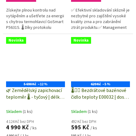
Získejte plnou kontrolu nad
✅ Efektivní skladování sklizně je
vytápěním a ušetřete za energii
nezbytné pro zajištění vysoké
s chytrou termohlavicí GoSmart
kvality zrna a pro zabránění
P5631S. 🌡️ Díky protokolu
ztrát produktu.✅ Management
ZigBee 3.0 ji snadno propojíte s
vlhkosti je klíčem k
aplikacemi TUYA či EMOS...
bezpečnému...
Novinka
Novinka
5 690 Kč
–12 %
629 Kč
–5 %
🌿 Zemědělský zapichovací
🌡️🏊‍♀️ Bezdrátové bazénové
teploměr 🌡️ - tyčový | délka
čidlo teploty E00032 | dosah
1.25 m | -65 až +250°C
až 100 m | bazénový
teploměr
Skladem
(1 ks)
Skladem
(1 ks)
4 124 Kč bez DPH
492 Kč bez DPH
4 990 Kč
595 Kč
/ ks
/ ks
Měrná
Měrná
4 990 Kč / 1 ks
595 Kč / 1 ks