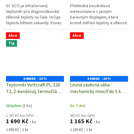
SC 8271 je infračervený
Přehledná bezdrátová
teploměr pro diagnostikování
meteostanice s jasným
tělesné teploty na čele. Určuje
barevným displejem, která
teplotu během sekundy. Konec
kromě měření teploty a vlhkosti
měření je indikován akustickým
vzduchu měří a vyhodnocuje
signálem.
barometrický tlak vzduchu, na
Akce
Akce
základě kterého...
Tip
2 490 Kč
–32 %
1 590 Kč
–26 %
Teploměr Voltcraft PL-120
Levná závěsná váha -
T2, 2-kanálový, termočlánky
mechanický mincíř do 5 kg /
K+J
20 g
Skladem
(1 ks)
Do 3 dnů
1 397 Kč bez DPH
963 Kč bez DPH
1 690 Kč
1 165 Kč
/ ks
/ ks
Měrná
Měrná
1 690 Kč / 1 ks
1 165 Kč / 1 ks