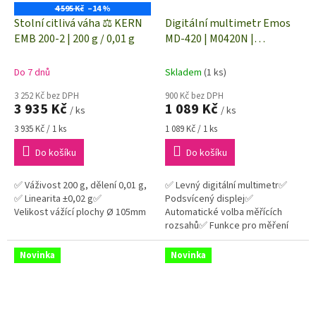
4 595 Kč
–14 %
Stolní citlivá váha ⚖️ KERN
Digitální multimetr Emos
EMB 200-2 | 200 g / 0,01 g
MD-420 | M0420N |
automatická volba rozsahu
Do 7 dnů
Skladem
(1 ks)
3 252 Kč bez DPH
900 Kč bez DPH
3 935 Kč
1 089 Kč
/ ks
/ ks
Měrná
Měrná
3 935 Kč / 1 ks
1 089 Kč / 1 ks
cena:
cena:
Do košíku
Do košíku
✅ Váživost 200 g, dělení 0,01 g,
✅ Levný digitální multimetr✅
✅ Linearita ±0,02 g✅
Podsvícený displej✅
Velikost vážící plochy Ø 105mm
Automatické volba měřících
rozsahů✅ Funkce pro měření
pomocí proudových kleští✅
Automatické vypínání a další
Novinka
Novinka
funkce