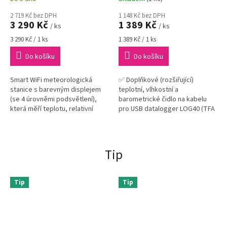
100 %RH | 300 až 1100 hPa
2 719 Kč bez DPH
1 148 Kč bez DPH
3 290 Kč
1 389 Kč
/ ks
/ ks
Měrná
Měrná
3 290 Kč / 1 ks
1 389 Kč / 1 ks
cena:
cena:
Do košíku
Do košíku
Smart WiFi meteorologická
✅ Doplňkové (rozšiřující)
stanice s barevným displejem
teplotní, vlhkostní a
(se 4 úrovněmi podsvětlení),
barometrické čidlo na kabelu
která měří teplotu, relativní
pro USB datalogger LOG40 (TFA
vlhkost vzduchu, rychlost větru,
31.1065.02)✅ Díky 2 m dlouhému
směr větru, dešťové srážky,...
kabelu lze měřit teplotu,
relativní...
Tip
Tip
Tip