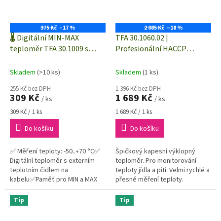
375 Kč
–17 %
2 085 Kč
–18 %
🌡️ Digitální MIN-MAX
TFA 30.1060.02 |
teploměr TFA 30.1009 s
Profesionální HACCP
externím teplotním čidlem
teploměr THERMO JACK
-50 až +70 °C
GOURMET | IP65, výklopný,
Skladem
(>10 ks)
Skladem
(1 ks)
bílý
255 Kč bez DPH
1 396 Kč bez DPH
309 Kč
1 689 Kč
/ ks
/ ks
Měrná
Měrná
309 Kč / 1 ks
1 689 Kč / 1 ks
cena:
cena:
Do košíku
Do košíku
✅ Měření teploty: -50..+70 °C✅
Špičkový kapesní výklopný
Digitální teploměr s externím
teploměr. Pro monitorování
teplotním čidlem na
teploty jídla a pití. Velmi rychlé a
kabelu✅Paměť pro MIN a MAX
přesné měření teploty.
teploty
Senzorické tlačítko. Auto-
rotující displej. Anitmikrobiální...
Tip
Tip