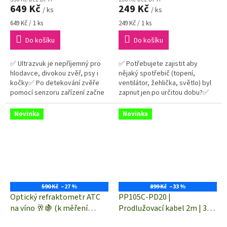
649 Kč
249 Kč
/ ks
/ ks
Měrná
Měrná
649 Kč / 1 ks
249 Kč / 1 ks
cena:
cena:
Do košíku
Do košíku
✅ Ultrazvuk je nepříjemný pro
✅ Potřebujete zajistit aby
hlodavce, divokou zvěř, psy i
nějaký spotřebič (topení,
kočky✅ Po detekování zvěře
ventilátor, žehlička, světlo) byl
pomocí senzoru zařízení začne
zapnut jen po určitou dobu?✅
automaticky vysílat
Tato časovací spínací zásuvka
ultrazvukové signály
je časovačem správné
Novinka
Novinka
řešení✅...
590 Kč
–27 %
899 Kč
–33 %
Optický refraktometr ATC
PP105C-PD20 |
na víno 🥂🍇 (k měření
Prodlužovací kabel 2m | 3
koncentrace cukru v roztoku
zásuvky | vypínač | uchycení