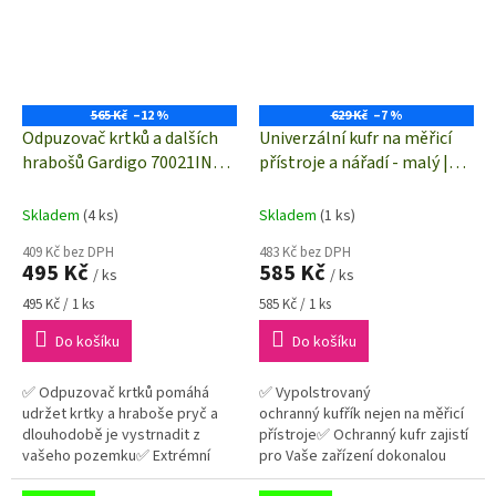
565 Kč
–12 %
629 Kč
–7 %
Odpuzovač krtků a dalších
Univerzální kufr na měřicí
hrabošů Gardigo 70021INT,
přístroje a nářadí - malý |
vibrace, akustický signál,
280 x 230 x 82 mm
působení až 700 m²
Skladem
(4 ks)
Skladem
(1 ks)
409 Kč bez DPH
483 Kč bez DPH
495 Kč
585 Kč
/ ks
/ ks
Měrná
Měrná
495 Kč / 1 ks
585 Kč / 1 ks
cena:
cena:
Do košíku
Do košíku
✅ Odpuzovač krtků pomáhá
✅ Vypolstrovaný
udržet krtky a hraboše pryč a
ochranný kufřík nejen na měřicí
dlouhodobě je vystrnadit z
přístroje✅ Ochranný kufr zajistí
vašeho pozemku✅ Extrémní
pro Vaše zařízení dokonalou
dosah 700 m²✅ 100%
mechanickou ochranu