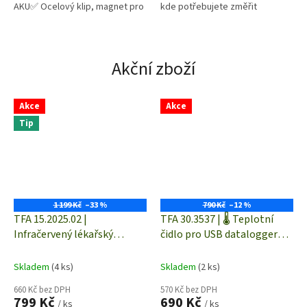
AKU✅ Ocelový klip, magnet pro
kde potřebujete změřit
alternativní uchycení
hlučnost, osvětlení, rychlost
proudění vzduchu/větru,
teplotu a...
Akční zboží
Akce
Akce
Tip
1 199 Kč
–33 %
790 Kč
–12 %
TFA 15.2025.02 |
TFA 30.3537 | 🌡️ Teplotní
Infračervený lékařský
čidlo pro USB datalogger
teploměr DT-8807S
LOG40 | -40 až +125 °C
Skladem
(4 ks)
Skladem
(2 ks)
660 Kč bez DPH
570 Kč bez DPH
799 Kč
690 Kč
/ ks
/ ks