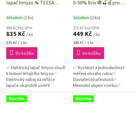
lapač hmyzu 🦟 TEESA
0-50% Brix 🍇🍒🍏pro
TSA0211 | 2x 18W | 658 x 71 x
měření obsahu cukru v
275 mm
ovocných koncentrátech 🍐
Skladem
(2 ks)
Skladem
(2 ks)
🍍🍎
690 Kč bez DPH
371 Kč bez DPH
835 Kč
449 Kč
/ ks
/ ks
Měrná
Měrná
835 Kč / 1 ks
449 Kč / 1 ks
cena:
cena:
Do košíku
Do košíku
✅ Elektrický lapač hmyzu slouží
✅ Rychlost a jednoduchost
k hubení létajícího hmyzu✅
měření obsahu cukru✅
Elektrický náboj na mřížce
Dostatečná přesnost✅
lapače okamžitě usmrtí
Minimální objem vzorku✅
přilákaný hmyz
Přenositelnost a nezávislost
Novinka
Novinka