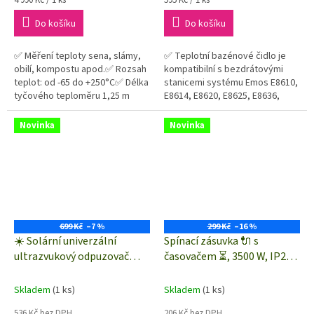
cena:
cena:
Do košíku
Do košíku
✅ Měření teploty sena, slámy,
✅ Teplotní bazénové čidlo je
obilí, kompostu apod.✅ Rozsah
kompatibilní s bezdrátovými
teplot: od -65 do +250°C✅ Délka
stanicemi systému Emos E8610,
tyčového teploměru 1,25 m
E8614, E8620, E8625, E8636,
E8647N, E8647W✅ Bezdrátové
čidlo je vhodné pro přenos...
Novinka
Novinka
699 Kč
–7 %
299 Kč
–16 %
☀️ Solární univerzální
Spínací zásuvka 🔌 s
ultrazvukový odpuzovač
časovačem ⏳, 3500 W, IP20,
hlodavců 🐀 a zvěře 🐾
digitální
STREND PRO 2173024
Skladem
(1 ks)
Skladem
(1 ks)
536 Kč bez DPH
206 Kč bez DPH