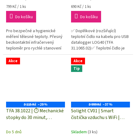
Měrná
Měrná
799 Kč / 1 ks
690 Kč / 1 ks
cena:
cena:
Do košíku
Do košíku
Pro bezpečné a hygienické
✅ Doplňkové (rozšiřující)
měření tělesné teploty. Přesný
teplotní čidlo na kabelu pro USB
bezkontaktní infračervený
datalogger LOG40 (TFA
teploměr pro rychlé stanovení
31.1065.02)✅ Teplotní čidlo je
teploty lidského těla případně
voděodolné✅ Díky 2 m
teploty povrchu. Měření
dlouhému kabelu lze měřit
Akce
Akce
probíhá...
teplotu pomocí...
Tip
3 115 Kč
–29 %
3 999 Kč
–37 %
TFA 38.1022 | ⏱️ Mechanické
Solight CV01 | Smart
stopky do 30 minut,
čistička vzduchu s WiFi |
rozlišení 1/5 sec. - ručičkové
možnost ovládání přes
stopky
telefon
Do 5 dnů
Skladem
(3 ks)