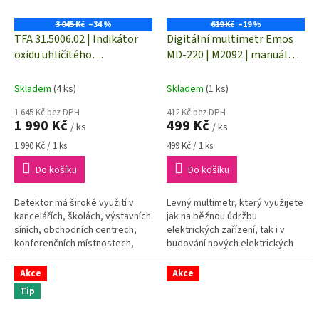
3 045 Kč
–34 %
619 Kč
–19 %
TFA 31.5006.02 | Indikátor
Digitální multimetr Emos
oxidu uhličitého
MD-220 | M2092 | manuální
AIRCO2NTROL MINI
volba rozsahů
Skladem
(4 ks)
Skladem
(1 ks)
1 645 Kč bez DPH
412 Kč bez DPH
1 990 Kč
499 Kč
/ ks
/ ks
Měrná
Měrná
1 990 Kč / 1 ks
499 Kč / 1 ks
cena:
cena:
Do košíku
Do košíku
Detektor má široké využití v
Levný multimetr, který využijete
kancelářích, školách, výstavních
jak na běžnou údržbu
síních, obchodních centrech,
elektrických zařízení, tak i v
konferenčních místnostech,
budování nových elektrických
fitness centrech, restauracích a
rozvodů.
na dalších veřejných...
Akce
Akce
Tip