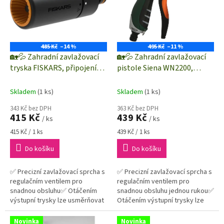
h
o
d
ě
485 Kč
–14 %
495 Kč
–11 %
🏡💦 Zahradní zavlažovací
🏡💦 Zahradní zavlažovací
E
tryska FISKARS, připojení
pistole Siena WN2200,
p
pomocí rychlospojky 1/2"
regulace průtoku a připojení
ř
pomocí rychlospojky 1/2"
Skladem
(1 ks)
Skladem
(1 ks)
í
343 Kč bez DPH
363 Kč bez DPH
415 Kč
439 Kč
s
/ ks
/ ks
t
Měrná
Měrná
415 Kč / 1 ks
439 Kč / 1 ks
cena:
cena:
r
Do košíku
Do košíku
o
✅ Precizní zavlažovací sprcha s
✅ Precizní zavlažovací sprcha s
j
regulačním ventilem pro
regulačním ventilem pro
e
snadnou obsluhu✅ Otáčením
snadnou obsluhu jednou rukou✅
výstupní trysky lze usměrňovat
Otáčením výstupní trysky lze
.
proud vody při zavlažování
usměrňovat proud vody při
c
zavlažování
Novinka
Novinka