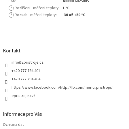
EAN
:
4009816025005
?
Rozlišení - měření teploty
:
1 °C
?
Rozsah - měření teploty
:
-30 až +50 °C
Z
á
p
a
Kontakt
t
í
info
@
Epristroje.cz
+420 777 794 401
+420 777 794 404
https://www.facebook.com/http://fb.com/merici.pristroje/
epristroje.cz/
Informace pro Vás
Ochrana dat