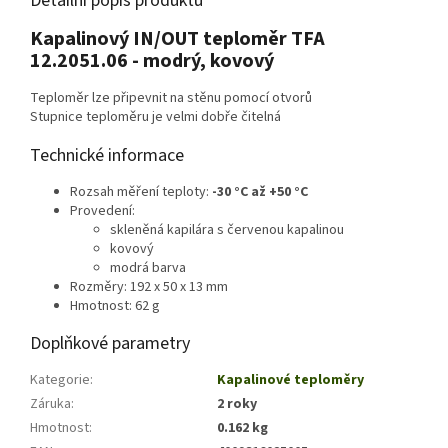
Detailní popis produktu
Kapalinový IN/OUT teploměr TFA
12.2051.06 - modrý, kovový
Teploměr lze připevnit na stěnu pomocí otvorů
Stupnice teploměru je velmi dobře čitelná
Technické informace
Rozsah měření teploty:
-30 °C až +50 °C
Provedení:
skleněná kapilára s červenou kapalinou
kovový
modrá barva
Rozměry: 192 x 50 x 13 mm
Hmotnost: 62 g
Doplňkové parametry
Kategorie
:
Kapalinové teploměry
Záruka
:
2 roky
Hmotnost
:
0.162 kg