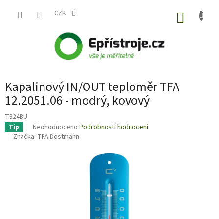
Přejít
na
CZK
NÁKUP
obsah
KOŠÍK
Kapalinový IN/OUT teploměr TFA
12.2051.06 - modrý, kovový
T324BU
Průměrné
Neohodnoceno
Podrobnosti hodnocení
Tip
hodnocení
Značka:
TFA Dostmann
produktu
je
0,0
z
5
hvězdiček.