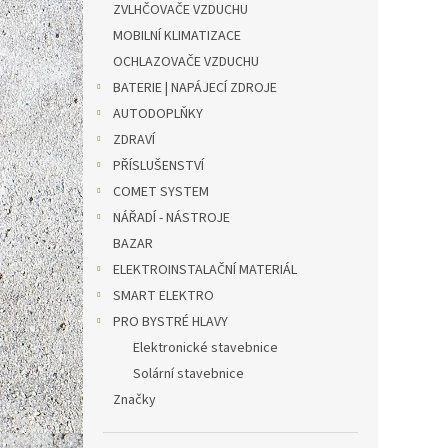
ZVLHČOVAČE VZDUCHU
(oxid
t
MOBILNÍ KLIMATIZACE
85 dB 
ů
OCHLAZOVAČE VZDUCHU
BATERIE | NAPÁJECÍ ZDROJE
346 Kč
AUTODOPLŇKY
419
ZDRAVÍ
Měrná
419 Kč 
cena:
PŘÍSLUŠENSTVÍ
Tento 
COMET SYSTEM
osob p
NÁŘADÍ - NÁSTROJE
uhelna
BAZAR
vzorec
nebezp
ELEKTROINSTALAČNÍ MATERIÁL
SMART ELEKTRO
PRO BYSTRÉ HLAVY
Elektronické stavebnice
Solární stavebnice
Značky