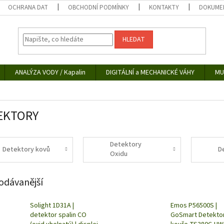
OCHRANA DAT
OBCHODNÍ PODMÍNKY
KONTAKTY
DOKUMEN
HLEDAT
ANALÝZA VODY / Kapalin
DIGITÁLNÍ a MECHANICKÉ VÁHY
MU
EKTORY
Detektory
Detektory kovů
D
Oxidu
uhelnatého
odávanější
Solight 1D31A |
Emos P56500S |
detektor spalin CO
GoSmart Detekto