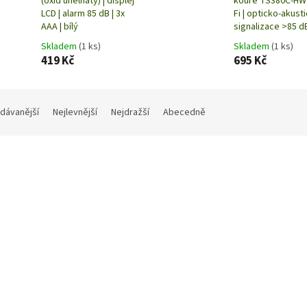
(oxid uhelnatý) | displej
kouře TS380C-HW 
LCD | alarm 85 dB | 3x
Fi | opticko-akust
AAA | bílý
signalizace >85 d
Skladem
(1 ks)
Skladem
(1 ks)
419 Kč
695 Kč
dávanější
Nejlevnější
Nejdražší
Abecedně
Kód:
P6767
K
489 Kč
–14 %
ht 1D31A | detektor spalin CO
Emos P56500S | GoSmart Det