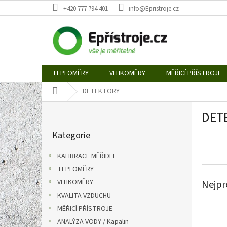
Přejít
+420 777 794 401
info@Epristroje.cz
na
obsah
TEPLOMĚRY
VLHKOMĚRY
MĚŘICÍ PŘÍSTROJE
Domů
DETEKTORY
P
DET
o
Přeskočit
s
Kategorie
kategorie
t
r
KALIBRACE MĚŘIDEL
a
TEPLOMĚRY
n
VLHKOMĚRY
Nejpr
n
í
KVALITA VZDUCHU
p
MĚŘICÍ PŘÍSTROJE
a
ANALÝZA VODY / Kapalin