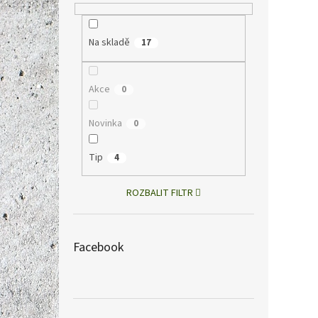
Detek
Na skladě
17
3000
Akce
0
958 Kč
1 1
Novinka
0
Měrná
1 159 K
cena:
Tip
4
Malý k
infor
ROZBALIT FILTR
plynu,
součá
Facebook