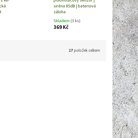
s Wi-
polovodičový senzor |
ická
siréna 85dB | bateriová
B
záloha
Skladem
(3 ks)
369 Kč
27
položek celkem
ód:
P6471
Kód:
P8642
779 Kč
559 Kč
–10 %
–33 %
ektor
Solight detektor úniku hořlavých