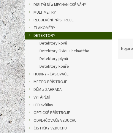
n
DIGITÁLNÍ a MECHANICKÉ VÁHY
e
MULTIMETRY
l
REGULAČNÍ PŘÍSTROJE
TLAKOMĚRY
DETEKTORY
Ř
Detektory kovů
a
Nejpro
Detektory Oxidu uhelnatého
z
Detektory plynů
e
V
Detektory kouře
n
ý
í
HODINY - ČASOVAČE
p
p
METEO PŘÍSTROJE
i
r
DŮM a ZAHRADA
s
o
VYTÁPĚNÍ
p
d
LED svítilny
r
u
o
k
OPTICKÉ PŘÍSTROJE
d
t
ODVLHČOVAČE VZDUCHU
u
ů
ČISTIČKY VZDUCHU
Solig
k