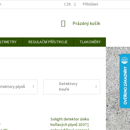
TY KE STAŽENÍ
BLOG
CENY ZA DOPRAVU / ZPŮSOBY DORUČENÍ
CZK
Přihlášení
NÁKUPNÍ
Prázdný košík
KOŠÍK
LTIMETRY
REGULAČNÍ PŘÍSTROJE
TLAKOMĚRY
DETEKTO
Detektory
etektory plynů
kouře
Solight detektor úniku
r
hořlavých plynů 1D37 |