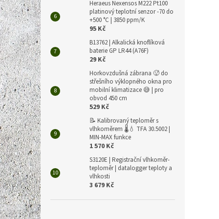
Heraeus Nexensos M222 Pt100
platinový teplotní senzor -70 do
+500 °C | 3850 ppm/K
95 Kč
B13762 | Alkalická knoflíková
baterie GP LR44 (A76F)
29 Kč
Emos 
Horkovzdušná zábrana 🥵 do
THS91
střešního výklopného okna pro
mobilní klimatizace 😅 | pro
signa
obvod 450 cm
529 Kč
📝 Kalibrovaný teploměr s
156 Kč
189
vlhkoměrem 🌡️💧 TFA 30.5002 |
MIN-MAX funkce
Měrná
189 Kč 
1 570 Kč
cena:
S3120E | Registrační vlhkoměr-
Detekt
teploměr | datalogger teploty a
signal
vlhkosti
3 679 Kč
Tip