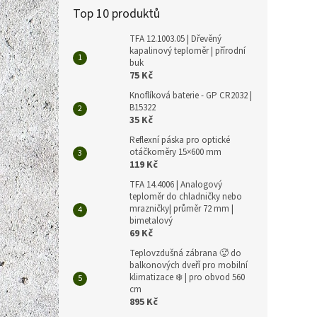
Top 10 produktů
TFA 12.1003.05 | Dřevěný
kapalinový teploměr | přírodní
buk
Multi
75 Kč
detek
dřeva
Knoflíková baterie - GP CR2032 |
B15322
35 Kč
657 Kč
Reflexní páska pro optické
795
otáčkoměry 15×600 mm
119 Kč
Měrná
795 Kč 
cena:
TFA 14.4006 | Analogový
teploměr do chladničky nebo
Přístr
mrazničky| průměr 72 mm |
předmě
bimetalový
elekt
69 Kč
detekc
Teplovzdušná zábrana 🥵 do
balkonových dveří pro mobilní
klimatizace ❄️ | pro obvod 560
cm
895 Kč