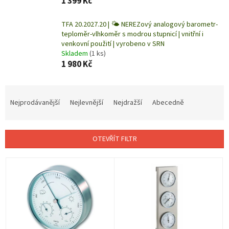
1 399 Kč
TFA 20.2027.20 | 🌤️ NEREZový analogový barometr-
teploměr-vlhkoměr s modrou stupnicí | vnitřní i
venkovní použití | vyrobeno v SRN
Skladem
(1 ks)
1 980 Kč
Ř
a
Nejprodávanější
Nejlevnější
Nejdražší
Abecedně
z
e
n
OTEVŘÍT FILTR
í
p
V
r
ý
o
p
d
i
u
s
k
p
t