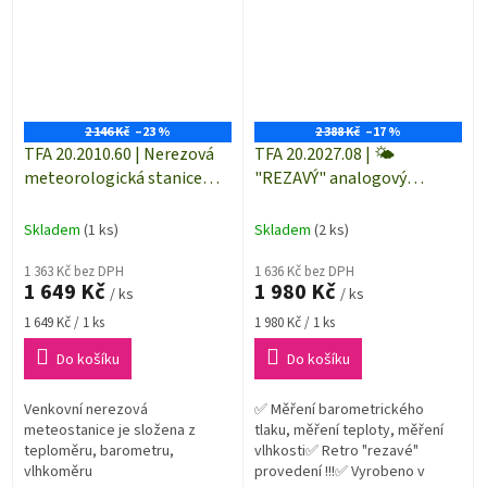
2 146 Kč
–23 %
2 388 Kč
–17 %
TFA 20.2010.60 | Nerezová
TFA 20.2027.08 | 🌤️
meteorologická stanice
"REZAVÝ" analogový
analogová
barometr-teploměr-
vlhkoměr | venkovní i
Skladem
(1 ks)
Skladem
(2 ks)
vnitřní použití | vyrobeno v
1 363 Kč bez DPH
SRN
1 636 Kč bez DPH
1 649 Kč
1 980 Kč
/ ks
/ ks
Měrná
Měrná
1 649 Kč / 1 ks
1 980 Kč / 1 ks
cena:
cena:
Do košíku
Do košíku
Venkovní nerezová
✅ Měření barometrického
meteostanice je složena z
tlaku, měření teploty, měření
teploměru, barometru,
vlhkosti✅ Retro "rezavé"
vlhkoměru
provedení !!!✅ Vyrobeno v