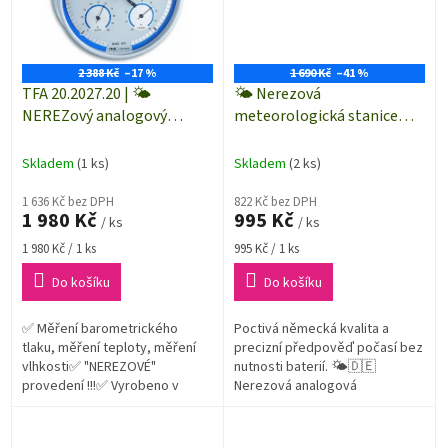
2 388 Kč
–17 %
1 690 Kč
–41 %
TFA 20.2027.20 | 🌤️
🌤️ Nerezová
NEREZový analogový
meteorologická stanice
barometr-teploměr-
TFA 20.2034.06 - modrá
vlhkoměr s modrou stupnicí
stupnice
Skladem
(1 ks)
Skladem
(2 ks)
| vnitřní i venkovní použití |
vyrobeno v SRN
1 636 Kč bez DPH
822 Kč bez DPH
1 980 Kč
995 Kč
/ ks
/ ks
Měrná
Měrná
1 980 Kč / 1 ks
995 Kč / 1 ks
cena:
cena:
Do košíku
Do košíku
✅ Měření barometrického
Poctivá německá kvalita a
tlaku, měření teploty, měření
precizní předpověď počasí bez
vlhkosti✅ "NEREZOVÉ"
nutnosti baterií. 🌤️🇩🇪
provedení !!!✅ Vyrobeno v
Nerezová analogová
Německu✅ Nadčasová
meteostanice TFA 20.2034.06
designová meteorologická
kombinuje přesný teploměr,
stanice vyrobená z kovu a...
vlhkoměr a citlivý...