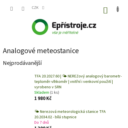
Přejít
na
CZK
NÁKUP
obsah
KOŠÍK
Analogové meteostanice
Nejprodávanější
TFA 20.2027.60 | 🌤️ NEREZový analogový barometr-
teploměr-vlhkoměr | vnitřní i venkovní použití |
vyrobeno v SRN
Skladem
(1 ks)
1 980 Kč
🌤️ Nerezová meteorologická stanice TFA
20.2034.02 - bílá stupnice
Do 7 dnů