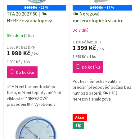
r
ů
o
2 388 Kč
–17 %
1 690 Kč
–17 %
d
TFA 20.2027.60 | 🌤️
🌤️ Nerezová
u
NEREZový analogový
meteorologická stanice
k
barometr-teploměr-
TFA 20.2034.02 - bílá
Do 7 dnů
Průměrné
t
vlhkoměr | vnitřní i
stupnice
Skladem
(1 ks)
hodnocení
ů
venkovní použití | vyrobeno
1 156 Kč bez DPH
produktu
1 399 Kč
v SRN
1 636 Kč bez DPH
/ ks
je
1 980 Kč
/ ks
5,0
Měrná
1 399 Kč / 1 ks
z
Měrná
cena:
1 980 Kč / 1 ks
5
cena:
Do košíku
hvězdiček.
Do košíku
Poctivá německá kvalita a
✅ Měření barometrického
precizní předpověď počasí bez
tlaku, měření teploty, měření
nutnosti baterií. 🌤️🇩🇪
vlhkosti✅ "NEREZOVÉ"
Nerezová analogová
provedení !!!✅ Vyrobeno v
meteostanice TFA 20.2034.20
Německu✅ Nadčasová
kombinuje přesný teploměr,
designová meteorologická
vlhkoměr a citlivý...
Akce
stanice vyrobená z kovu a...
Tip