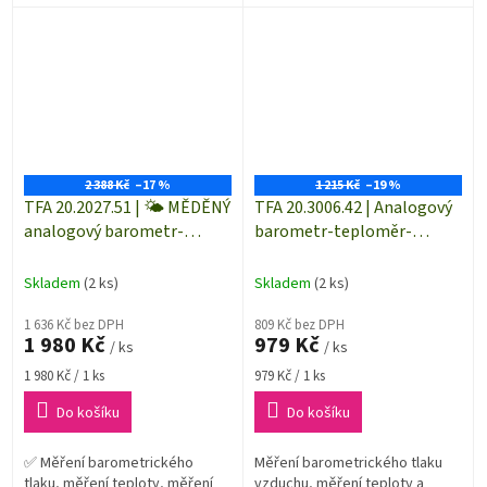
Německu✅ Nadčasová
designová meteorologická
stanice vyrobená z kovu...
2 388 Kč
–17 %
1 215 Kč
–19 %
TFA 20.2027.51 | 🌤️ MĚDĚNÝ
TFA 20.3006.42 | Analogový
analogový barometr-
barometr-teploměr-
teploměr-vlhkoměr |
vlhkoměr | Chrom
venkovní i vnitřní použití |
Skladem
(2 ks)
Skladem
(2 ks)
vyrobeno v SRN
1 636 Kč bez DPH
809 Kč bez DPH
1 980 Kč
979 Kč
/ ks
/ ks
Měrná
Měrná
1 980 Kč / 1 ks
979 Kč / 1 ks
cena:
cena:
Do košíku
Do košíku
✅ Měření barometrického
Měření barometrického tlaku
tlaku, měření teploty, měření
vzduchu, měření teploty a