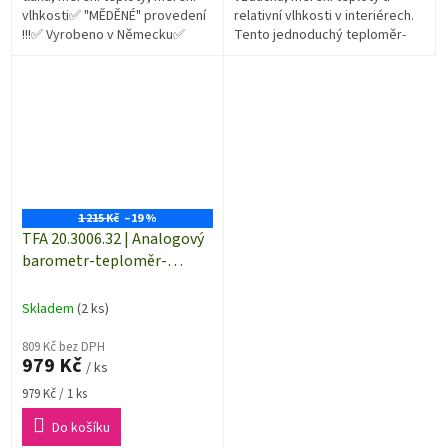
vlhkosti✅ "MĚDĚNÉ" provedení
relativní vlhkosti v interiérech.
!!!✅ Vyrobeno v Německu✅
Tento jednoduchý teploměr-
Nadčasová designová
vlhkoměr-barometr můžete mít
meteorologická stanice
ve stříbrné nebo zlaté barvě....
vyrobená z kovu a...
1 215 Kč
–19 %
TFA 20.3006.32 | Analogový
barometr-teploměr-
vlhkoměr | MOSAZ (zlatý)
Skladem
(2 ks)
809 Kč bez DPH
979 Kč
/ ks
Měrná
979 Kč / 1 ks
cena:
Do košíku