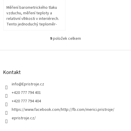
Měření barometrického tlaku
vzduchu, měření teploty a
relativní vlhkosti v interiérech.
Tento jednoduchý teploměr-
vlhkoměr-barometr můžete mít
ve stříbrné nebo zlaté barvě....
9
položek celkem
O
v
l
Z
á
á
d
p
a
a
Kontakt
c
t
í
í
info
@
Epristroje.cz
p
r
+420 777 794 401
v
+420 777 794 404
k
y
https://www.facebook.com/http://fb.com/merici.pristroje/
v
epristroje.cz/
ý
p
i