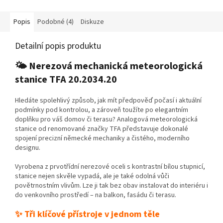
Popis
Podobné (4)
Diskuze
Detailní popis produktu
🌤️ Nerezová mechanická meteorologická
stanice TFA 20.2034.20
Hledáte spolehlivý způsob, jak mít předpověď počasí i aktuální
podmínky pod kontrolou, a zároveň toužíte po elegantním
doplňku pro váš domov či terasu? Analogová meteorologická
stanice od renomované značky TFA představuje dokonalé
spojení precizní německé mechaniky a čistého, moderního
designu.
Vyrobena z prvotřídní nerezové oceli s kontrastní bílou stupnicí,
stanice nejen skvěle vypadá, ale je také odolná vůči
povětrnostním vlivům. Lze ji tak bez obav instalovat do interiéru i
do venkovního prostředí – na balkon, fasádu či terasu.
✨ Tři klíčové přístroje v jednom těle