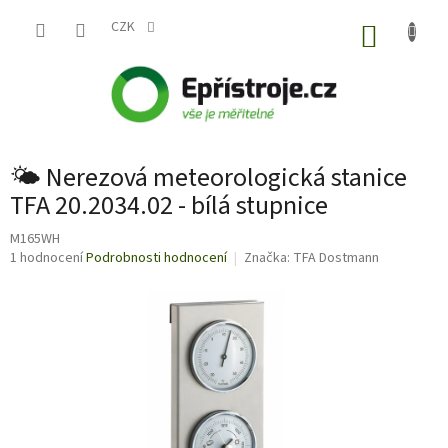
Přejít
na
CZK
NÁKUP
obsah
KOŠÍK
🌤️ Nerezová meteorologická stanice
TFA 20.2034.02 - bílá stupnice
M165WH
Průměrné
1 hodnocení
Podrobnosti hodnocení
Značka:
TFA Dostmann
hodnocení
produktu
je
5,0
z
5
hvězdiček.