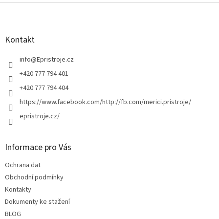
Z
á
p
a
Kontakt
t
í
info
@
Epristroje.cz
+420 777 794 401
+420 777 794 404
https://www.facebook.com/http://fb.com/merici.pristroje/
epristroje.cz/
Informace pro Vás
Ochrana dat
Obchodní podmínky
Kontakty
Dokumenty ke stažení
BLOG