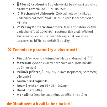
🌡️ Přesný teploměr:
Spolehlivě ukáže aktuální teplotu v
širokém rozsahu od -30 °C do +50 °C
💧 Mechanický vlhkoměr:
Zobrazí relativní vlhkost
vzduchu v rozmezí 20 až 100 % RH pro lepší přehled o
klimatu
📈 Přesný Domatic-Barometr:
Měří atmosférický tlak
vzduchu (970 až 1040 hPa), rostoucí tlak značí příchod
slunečného počasí, zatímco klesající tlak vás včas
upozorní na blížící se deště či bouřky
🛠️ Technické parametry a vlastnosti
Původ:
Vyrobeno v Německu (Made in Germany) 🇩🇪
Materiál:
Vysoce kvalitní nerezová ocel (odolná vůči
dešti i mrazu)
Průměr přístrojů:
70 / 70 / 70 mm (teploměr, barometr,
vlhkoměr)
Barva přístrojů:
bílá
Rozměry stanice:
96 × 35 × 282 mm
Hmotnost:
340 g
Montáž:
Určeno ke snadnému zavěšení na stěnu
🏡 Dlouhověká kvalita bez baterií