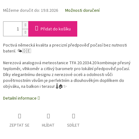
Můžeme doručit do:
19.8.2026
Možnosti doručení
Přidat do košíku
Poctivá německá kvalita a precizní předpověď počasí bez nutnosti
baterií. 🌤️🇩🇪
Nerezová analogová meteostanice TFA 20.2034.20 kombinuje přesný
teploměr, vlhkoměr a citlivý barometr pro lokální předpověď počasí.
Díky elegantnímu designu z nerezové oceli a odolnosti vůči
povětrnostním vlivům je perfektním a dlouhověkým doplňkem do
obýváku, na balkon i terasu! 🌡️🏠✨
Detailní informace
ZEPTAT SE
HLÍDAT
SDÍLET