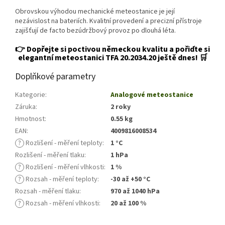
Obrovskou výhodou mechanické meteostanice je její
nezávislost na bateriích. Kvalitní provedení a precizní přístroje
zajišťují de facto bezúdržbový provoz po dlouhá léta.
👉 Dopřejte si poctivou německou kvalitu a pořiďte si
elegantní meteostanici TFA 20.2034.20 ještě dnes! 🛒
Doplňkové parametry
Kategorie
:
Analogové meteostanice
Záruka
:
2 roky
Hmotnost
:
0.55 kg
EAN
:
4009816008534
?
Rozlišení - měření teploty
:
1 °C
Rozlišení - měření tlaku
:
1 hPa
?
Rozlišení - měření vlhkosti
:
1 %
?
Rozsah - měření teploty
:
-30 až +50 °C
Rozsah - měření tlaku
:
970 až 1040 hPa
?
Rozsah - měření vlhkosti
:
20 až 100 %