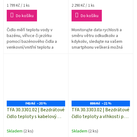
Měrná
Měrná
1 799 Kč / 1 ks
2 290 Kč / 1 ks
cena:
cena:
Do košíku
Do košíku
Čidlo měří teplotu vody v
Monitorujte data rychlosti a
bazénu, vířivce či jezírku
směru větru odkudkoliv a
pomocí bazénového čidla a
kdykoliv, sledujte na vašem
venkovní/vnitřní teplotu a
smartphonu veškerá možná
vlhkost pomocí pomocí čidla
data, jako například směru
teploty a vlhkosti.
větru, rychlosti větru, poryvy a
maximální...
741 Kč
–20 %
886 Kč
–21 %
TFA 30.3301.02 | Bezdrátové
TFA 30.3303.02 | Bezdrátové
čidlo teploty s kabelovým
čidlo teploty a vlhkosti pro
senzorem pro systém
WEATHERHUB
WEATHERHUB
Skladem
(2 ks)
Skladem
(2 ks)