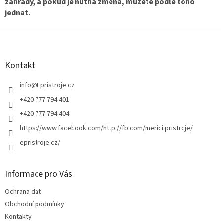
zahrady, a pokud je nutná změna, můžete podle toho
jednat.
Z
á
p
a
Kontakt
t
í
info
@
Epristroje.cz
+420 777 794 401
+420 777 794 404
https://www.facebook.com/http://fb.com/merici.pristroje/
epristroje.cz/
Informace pro Vás
Ochrana dat
Obchodní podmínky
Kontakty