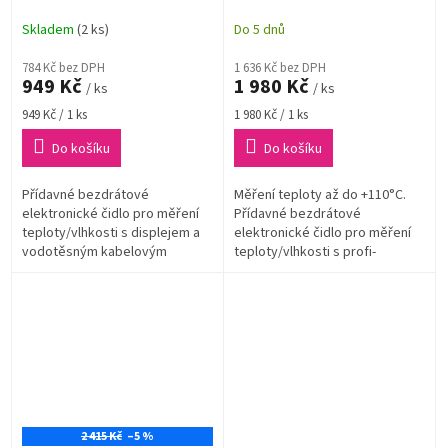
kabelovým senzorem pro
čidlo teploty a vlhkosti s
WEATHERHUB
profi-kabelovým čidlem
Skladem
(2 ks)
Do 5 dnů
784 Kč bez DPH
1 636 Kč bez DPH
949 Kč
1 980 Kč
/ ks
/ ks
Měrná
Měrná
949 Kč / 1 ks
1 980 Kč / 1 ks
cena:
cena:
Do košíku
Do košíku
Přídavné bezdrátové
Měření teploty až do +110°C.
elektronické čidlo pro měření
Přídavné bezdrátové
teploty/vlhkosti s displejem a
elektronické čidlo pro měření
vodotěsným kabelovým
teploty/vlhkosti s profi-
senzorem pro měření teploty.
kabelovým čidlem. Ideální pro
Vhodné k měření venkovní
současné měření pokojového
teploty/vlhkosti,...
klimatu...
2 415 Kč
–5 %