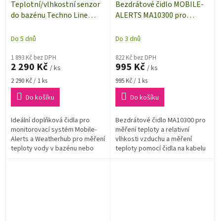
Teplotní/vlhkostní senzor
Bezdrátové čidlo MOBILE-
do bazénu Techno Line
ALERTS MA10300 pro
Mobile Alerts MA 10700
měření teploty a relativní
vlhkosti vzduchu s
Do 5 dnů
Do 3 dnů
teplotním čidlem na kabelu
1 893 Kč bez DPH
822 Kč bez DPH
2 290 Kč
995 Kč
/ ks
/ ks
Měrná
Měrná
2 290 Kč / 1 ks
995 Kč / 1 ks
cena:
cena:
Do košíku
Do košíku
Ideální doplňková čidla pro
Bezdrátové čidlo MA10300 pro
monitorovací systém Mobile-
měření teploty a relativní
Alerts a Weatherhub pro měření
vlhkosti vzduchu a měření
teploty vody v bazénu nebo
teploty pomocí čidla na kabelu
jezírku a pro měření teploty a
pro monitorovací systém
vlhkosti...
MOBILE-ALERT