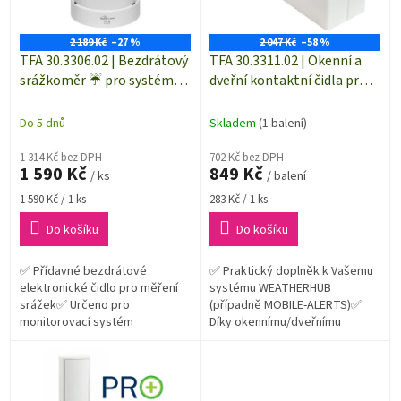
p
t
r
ů
o
2 189 Kč
–27 %
2 047 Kč
–58 %
d
TFA 30.3306.02 | Bezdrátový
TFA 30.3311.02 | Okenní a
u
srážkoměr ☔ pro systém
dveřní kontaktní čidla pro
k
TFA WEATHERHUB
systém WEATHERHUB |
t
sada 3 kusy
Do 5 dnů
Skladem
(1 balení)
ů
1 314 Kč bez DPH
702 Kč bez DPH
1 590 Kč
849 Kč
/ ks
/ balení
Měrná
Měrná
1 590 Kč / 1 ks
283 Kč / 1 ks
cena:
cena:
Do košíku
Do košíku
✅ Přídavné bezdrátové
✅ Praktický doplněk k Vašemu
elektronické čidlo pro měření
systému WEATHERHUB
srážek✅ Určeno pro
(případně MOBILE-ALERTS)✅
monitorovací systém
Díky okennímu/dveřnímu
WEATHERHUB✅ Kompatibilní s
kontaktu budete mít pod
produkty TFA 31.4001.02
kontrolou stavy oken a dveří