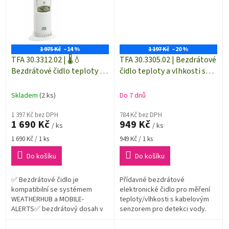
1 975 Kč
–14 %
1 197 Kč
–20 %
TFA 30.3312.02 | 🌡️💧
TFA 30.3305.02 | Bezdrátové
Bezdrátové čidlo teploty a
čidlo teploty a vlhkosti s
vlhkosti pro systém sběru
detekcí vody pro
dat WEATHERHUB
WEATHERHUB
Skladem
(2 ks)
Do 7 dnů
1 397 Kč bez DPH
784 Kč bez DPH
1 690 Kč
949 Kč
/ ks
/ ks
Měrná
Měrná
1 690 Kč / 1 ks
949 Kč / 1 ks
cena:
cena:
Do košíku
Do košíku
✅ Bezdrátové čidlo je
Přídavné bezdrátové
kompatibilní se systémem
elektronické čidlo pro měření
WEATHERHUB a MOBILE-
teploty/vlhkosti s kabelovým
ALERTS✅ bezdrátový dosah v
senzorem pro detekci vody.
ideálních podmínkách až 200
Vhodné k měření venkovní
m✅ Vhodné použití pro pro
teploty/vlhkosti, dále např.