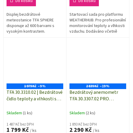
Do košíku
Do košíku
Displej bezdrátové
Startovací sada pro platformu
meteostanice TFA SPHERE
WEATHERHUB. Pro profesionální
disponuje až 600 barvami s
monitorování teploty a vlhkosti
vysokým kontrastem.
vzduchu. Dodáváno včetně
Meteostanice je kompatibilní se
profi teplo-vlhkostního
systémem sběru dat
bezdrátového čidla. Ideální
WeatherHUB, takže můžete
pomocník...
snadno...
1 979 Kč
–9 %
2 839 Kč
–19 %
TFA 30.3310.02 | Bezdrátové
Bezdrátový anemometr
čidlo teploty a vlhkosti s
TFA 30.3307.02 PRO
bazénovým čidlem pro
WEATHERHUB
WEATHERHUB
Skladem
(1 ks)
Skladem
(2 ks)
1 487 Kč bez DPH
1 893 Kč bez DPH
1 799 Kč
2 290 Kč
/ ks
/ ks