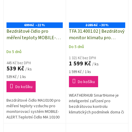
699 Kč
–22 %
2 285 Kč
–30 %
Bezdrátové čidlo pro
TFA 31.4001.02 | Bezdrátový
měření teploty MOBILE-
monitor klimatu pro
ALERTS MA10100
systém WEATHERHUB
Do 5 dnů
Průměrné
Do 5 dnů
hodnocení
1 321 Kč bez DPH
produktu
1 599 Kč
445 Kč bez DPH
/ ks
je
539 Kč
/ ks
5,0
Měrná
1 599 Kč / 1 ks
z
Měrná
cena:
539 Kč / 1 ks
5
cena:
Do košíku
hvězdiček.
Do košíku
WEATHERHUB SmartHome je
Bezdrátové čidlo MA10100 pro
inteligentní zařízení pro
měření teploty vzduchu pro
bezdrátovou kontrolu
monitorovací systém MOBILE-
klimatických podmínek doma či
ALERT.Teplotní čidlo MA 10100
v práci. Tento monitor klimatu
je kompatibilní také se
udělá z vašeho chytrého
systémem WEATHERHUB
telefonu nebo tabletu...