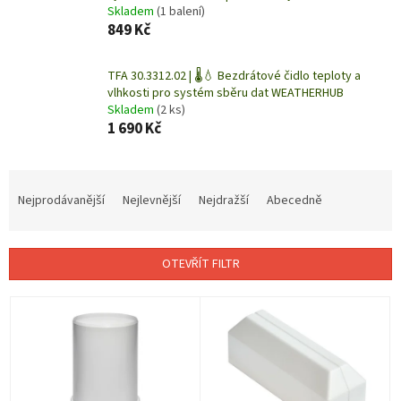
Skladem
(1 balení)
849 Kč
TFA 30.3312.02 | 🌡️💧 Bezdrátové čidlo teploty a
vlhkosti pro systém sběru dat WEATHERHUB
Skladem
(2 ks)
1 690 Kč
Ř
a
Nejprodávanější
Nejlevnější
Nejdražší
Abecedně
z
e
n
OTEVŘÍT FILTR
í
p
V
r
ý
o
p
d
i
u
s
k