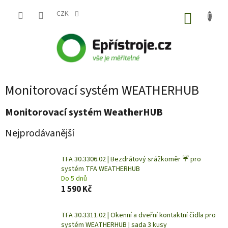
Přejít
na
CZK
NÁKUP
obsah
KOŠÍK
Monitorovací systém WEATHERHUB
Monitorovací systém WeatherHUB
Nejprodávanější
TFA 30.3306.02 | Bezdrátový srážkoměr ☔ pro
systém TFA WEATHERHUB
Do 5 dnů
1 590 Kč
TFA 30.3311.02 | Okenní a dveřní kontaktní čidla pro
systém WEATHERHUB | sada 3 kusy