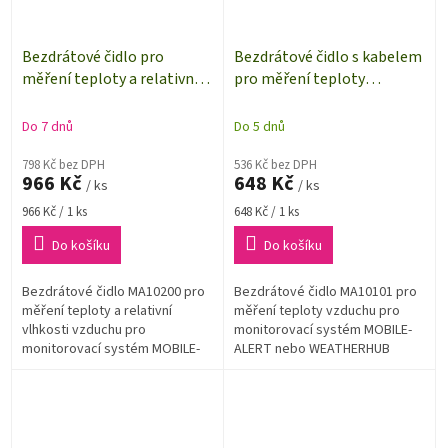
Bezdrátové čidlo pro
Bezdrátové čidlo s kabelem
měření teploty a relativní
pro měření teploty
vlhkosti MOBILE-ALERTS
MOBILE-ALERTS MA10101
MA10200
Do 7 dnů
Do 5 dnů
798 Kč bez DPH
536 Kč bez DPH
966 Kč
648 Kč
/ ks
/ ks
Měrná
Měrná
966 Kč / 1 ks
648 Kč / 1 ks
cena:
cena:
Do košíku
Do košíku
Bezdrátové čidlo MA10200 pro
Bezdrátové čidlo MA10101 pro
měření teploty a relativní
měření teploty vzduchu pro
vlhkosti vzduchu pro
monitorovací systém MOBILE-
monitorovací systém MOBILE-
ALERT nebo WEATHERHUB
ALERT