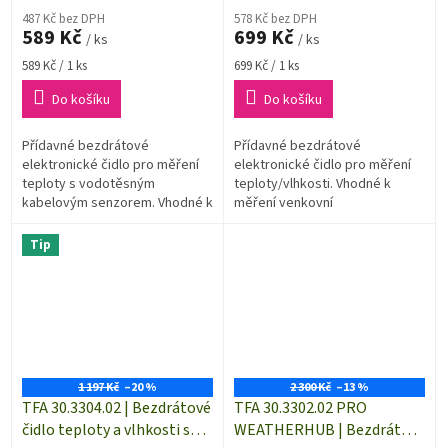
487 Kč bez DPH
578 Kč bez DPH
589 Kč
699 Kč
/ ks
/ ks
Měrná
Měrná
589 Kč / 1 ks
699 Kč / 1 ks
cena:
cena:
Do košíku
Do košíku
Přídavné bezdrátové
Přídavné bezdrátové
elektronické čidlo pro měření
elektronické čidlo pro měření
teploty s vodotěsným
teploty/vlhkosti. Vhodné k
kabelovým senzorem. Vhodné k
měření venkovní
měření venkovní teploty, dále
teploty/vlhkosti, dále např.
např. teploty v dětském pokoji,
teploty/vlhkosti v dětském
Tip
vinném sklepu,...
pokoji, vinném sklepu atd....
1 197 Kč
–20 %
2 300 Kč
–13 %
TFA 30.3304.02 | Bezdrátové
TFA 30.3302.02 PRO
čidlo teploty a vlhkosti s
WEATHERHUB | Bezdrátové