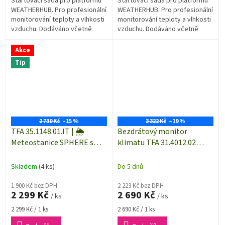
Startovací sada pro platformu
Startovací sada pro platformu
WEATHERHUB. Pro profesionální
WEATHERHUB. Pro profesionální
monitorování teploty a vlhkosti
monitorování teploty a vlhkosti
vzduchu. Dodáváno včetně
vzduchu. Dodáváno včetně
kombinovaného PROFI
kombinovaného PROFI
teplotně-vlhkostního
teplotně-vlhkostního
Akce
bezdrátového čidla...
bezdrátového čidla...
Tip
2 730 Kč
–15 %
3 322 Kč
–19 %
TFA 35.1148.01.IT | 🌦️
Bezdrátový monitor
Meteostanice SPHERE s
klimatu TFA 31.4012.02
barevným displejem 🌈 |
WEATHERHUB - startovací
WeatherHUB kompatibilní
sada
Skladem
(4 ks)
Do 5 dnů
1 900 Kč bez DPH
2 223 Kč bez DPH
2 299 Kč
2 690 Kč
/ ks
/ ks
Měrná
Měrná
2 299 Kč / 1 ks
2 690 Kč / 1 ks
cena:
cena: