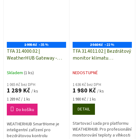
sklady, humidory, serverovny,...
teploty/vlhkosti...
1 995 Kč
–35 %
2 560 Kč
–22 %
TFA 31.4000.02 |
TFA 31.4011.02 | Bezdrátový
WeatherHUB Gateway -
monitor klimatu
Bezdrátová komunikační
WEATHERHUB | Observer
brána pro systém sběru dat
kompatibilní | startovací
Skladem
(1 ks)
NEDOSTUPNÉ
sada
1 065 Kč bez DPH
1 636 Kč bez DPH
1 289 Kč
1 980 Kč
/ ks
/ ks
Měrná
Měrná
1 289 Kč / 1 ks
1 980 Kč / 1 ks
cena:
cena:
DETAIL
Do košíku
Startovací sada pro platformu
WEATHERHUB SmartHome je
WEATHERHUB. Pro profesionální
inteligentní zařízení pro
monitorování teploty a vlhkosti
bezdrátovou kontrolu