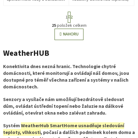
na světě přístup k datům o
vlhkostí, srážkami, větrem
počasí u vás doma.
apod. K bráně je možné
S
přihlásit až 50...
1
2
t
r
25
položek celkem
O
á
v
NAHORU
n
l
k
o
á
v
WeatherHUB
d
á
a
n
c
í
Konektivita dnes nezná hranic. Technologie chytré
í
domácnosti, které monitorují a ovládají náš domov, jsou
p
dostupné pro téměř všechna zařízení a systémy v našich
r
v
domácnostech.
k
y
Senzory a vysílače nám umožňují bezdrátově sledovat
v
dům, ovládat ústřední topení nebo žaluzie na dálkové
ý
ovládání, otevírat okna nebo zalévat zahradu.
p
i
Systém
WeatherHub SmartHome usnadňuje sledování
s
teploty, vlhkosti
, počasí a dalších podmínek kolem domu a
u