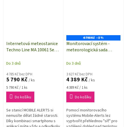
4 790 Kč
–8 %
Internetová meteostanice
Monitorovací systém -
Techno Line MA 10061 Set
meteorologická sada
Mobile-Alerts MA 10061 Set
Technoline MOBILE-
, Max. dosah ve volném
ALERTS MA10050
Do 3 dnů
Do 3 dnů
prostoru 100 m, bílá
4 785 Kč bez DPH
3 627 Kč bez DPH
5 790 Kč
4 389 Kč
/ ks
/ ks
Měrná
Měrná
5 790 Kč / 1 ks
4 389 Kč / 1 ks
cena:
cena:
Do košíku
Do košíku
Se stanicí MOBILE ALERTS si
Pomocí monitorovacího
nemusíte dělat žádné starosti.
systému Mobile-Alerts lez
Díky kombinaci smartphonu s
vyptvořit přehlednou "síť" pro
aplikací máte vždy a odkudkoliv
vzdálený dohled nad teplotou,