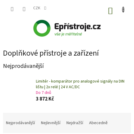
Přejít
na
CZK
NÁKUP
obsah
KOŠÍK
Doplňkové přístroje a zařízení
Nejprodávanější
Limitér - komparátor pro analogové signály na DIN
lištu | 2x relé | 24 V AC/DC
Do 7 dnů
3 872 Kč
Ř
a
Nejprodávanější
Nejlevnější
Nejdražší
Abecedně
z