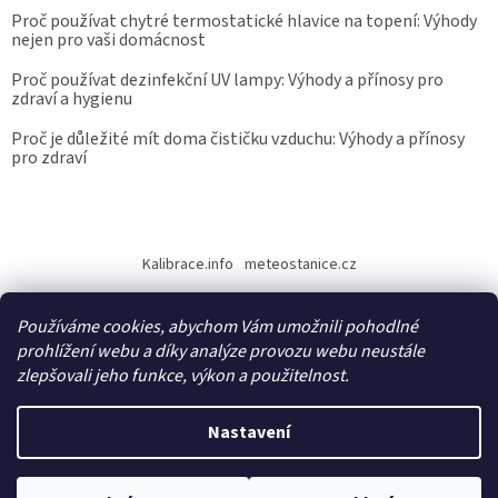
Proč používat chytré termostatické hlavice na topení: Výhody
nejen pro vaši domácnost
Proč používat dezinfekční UV lampy: Výhody a přínosy pro
zdraví a hygienu
Proč je důležité mít doma čističku vzduchu: Výhody a přínosy
pro zdraví
Kalibrace.info
meteostanice.cz
Používáme cookies, abychom Vám umožnili pohodlné
prohlížení webu a díky analýze provozu webu neustále
zlepšovali jeho funkce, výkon a použitelnost.
Vytvořil Shoptet
Nastavení
Copyright 2026
Epřístroje.cz
. Všechna práva vyhrazena.
Upravit
nastavení cookies