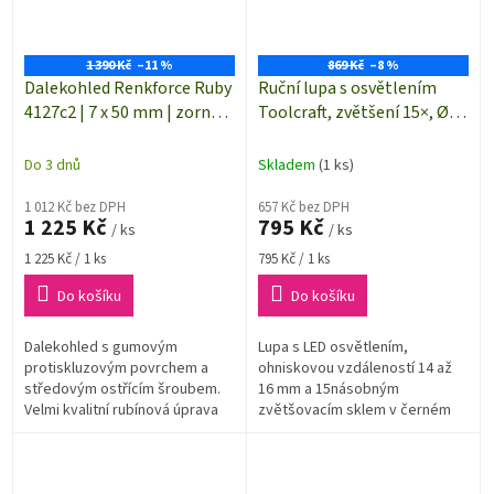
1 390 Kč
–11 %
869 Kč
–8 %
Dalekohled Renkforce Ruby
Ruční lupa s osvětlením
4127c2 | 7 x 50 mm | zorné
Toolcraft, zvětšení 15×, Ø
pole 124 m / 1000 m
20 mm
Do 3 dnů
Skladem
(1 ks)
1 012 Kč bez DPH
657 Kč bez DPH
1 225 Kč
795 Kč
/ ks
/ ks
Měrná
Měrná
1 225 Kč / 1 ks
795 Kč / 1 ks
cena:
cena:
Do košíku
Do košíku
Dalekohled s gumovým
Lupa s LED osvětlením,
protiskluzovým povrchem a
ohniskovou vzdáleností 14 až
středovým ostřícím šroubem.
16 mm a 15násobným
Velmi kvalitní rubínová úprava
zvětšovacím sklem v černém
objektivu umožňuje jasný a
plastovém pouzdře
ostrý obraz.