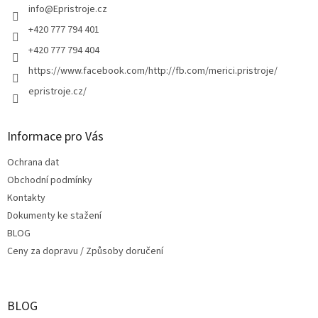
i
í
info
@
Epristroje.cz
s
+420 777 794 401
u
+420 777 794 404
https://www.facebook.com/http://fb.com/merici.pristroje/
epristroje.cz/
Informace pro Vás
Ochrana dat
Obchodní podmínky
Kontakty
Dokumenty ke stažení
BLOG
Ceny za dopravu / Způsoby doručení
BLOG