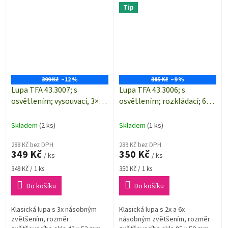
Tip
399 Kč
–12 %
385 Kč
–9 %
Lupa TFA 43.3007; s
Lupa TFA 43.3006; s
osvětlením; vysouvací, 3×
osvětlením; rozkládací; 6×
zvětšení
zvětšení
Skladem
(2 ks)
Skladem
(1 ks)
288 Kč bez DPH
289 Kč bez DPH
349 Kč
350 Kč
/ ks
/ ks
Měrná
Měrná
349 Kč / 1 ks
350 Kč / 1 ks
cena:
cena:
Do košíku
Do košíku
Klasická lupa s 3x násobným
Klasická lupa s 2x a 6x
zvětšením, rozměr
násobným zvětšením, rozměr