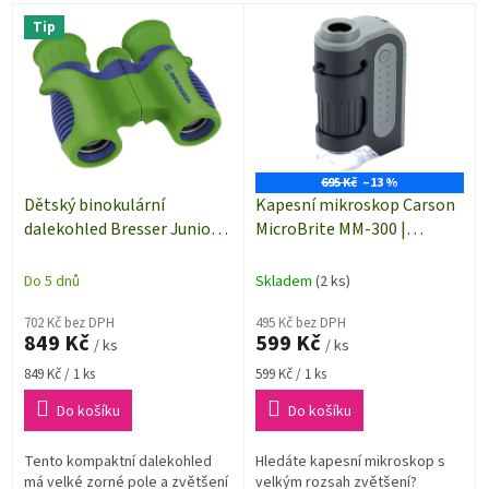
p
V
r
Tip
ý
o
p
d
i
u
s
k
p
t
r
ů
o
695 Kč
–13 %
d
Dětský binokulární
Kapesní mikroskop Carson
u
dalekohled Bresser Junior
MicroBrite MM-300 |
k
6× 21 mm
optické zvětšení 60 až 120x
t
Do 5 dnů
Skladem
(2 ks)
ů
702 Kč bez DPH
495 Kč bez DPH
849 Kč
599 Kč
/ ks
/ ks
Měrná
Měrná
849 Kč / 1 ks
599 Kč / 1 ks
cena:
cena:
Do košíku
Do košíku
Tento kompaktní dalekohled
Hledáte kapesní mikroskop s
má velké zorné pole a zvětšení
velkým rozsah zvětšení?