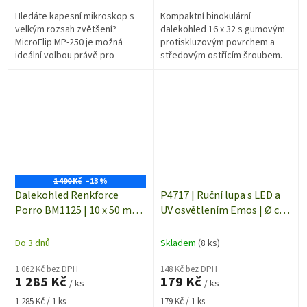
Hledáte kapesní mikroskop s
Kompaktní binokulární
velkým rozsah zvětšení?
dalekohled 16 x 32 s gumovým
MicroFlip MP-250 je možná
protiskluzovým povrchem a
ideální volbou právě pro
středovým ostřícím šroubem.
vás. Zvětšení 100-
Velmi kvalitní rubínová úprava
250x. Integrované LED...
objektivu umožňuje jasný a
ostrý obraz i...
1 490 Kč
–13 %
Dalekohled Renkforce
P4717 | Ruční lupa s LED a
Porro BM1125 | 10 x 50 mm
UV osvětlením Emos | Ø cca
| zorné pole 108 m / 1000 m,
50 mm | 2x AAA
binokulár
Do 3 dnů
Skladem
(8 ks)
1 062 Kč bez DPH
148 Kč bez DPH
1 285 Kč
179 Kč
/ ks
/ ks
Měrná
Měrná
1 285 Kč / 1 ks
179 Kč / 1 ks