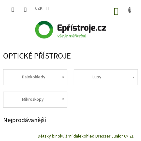
Přejít
na
CZK
NÁKUP
obsah
KOŠÍK
OPTICKÉ PŘÍSTROJE
Dalekohledy
Lupy
Mikroskopy
Nejprodávanější
Dětský binokulární dalekohled Bresser Junior 6× 21