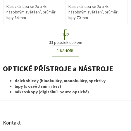
Klasická lupa se 2x a 4x
Klasická lupa se 2x a 4x
násobným zvětšení, průměr
násobným zvětšení, průměr
lupy 84 mm
lupy 70 mm
S
1
2
t
r
28
položek celkem
O
á
v
NAHORU
n
l
k
o
á
v
OPTICKÉ PŘÍSTROJE a NÁSTROJE
d
á
a
n
c
dalekohledy (binokuláry, monokuláry, spektivy
í
í
lupy (s osvětlením i bez)
p
mikroskopy (digitální i pouze optické)
r
v
Z
k
á
y
p
v
a
Kontakt
ý
t
p