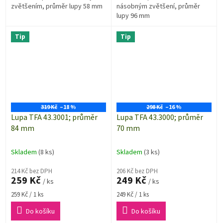
zvětšením, průměr lupy 58 mm
násobným zvětšení, průměr
lupy 96 mm
Tip
Tip
319 Kč
–18 %
298 Kč
–16 %
Lupa TFA 43.3001; průměr
Lupa TFA 43.3000; průměr
84 mm
70 mm
Skladem
(8 ks)
Skladem
(3 ks)
214 Kč bez DPH
206 Kč bez DPH
259 Kč
249 Kč
/ ks
/ ks
Měrná
Měrná
259 Kč / 1 ks
249 Kč / 1 ks
cena:
cena:
Do košíku
Do košíku