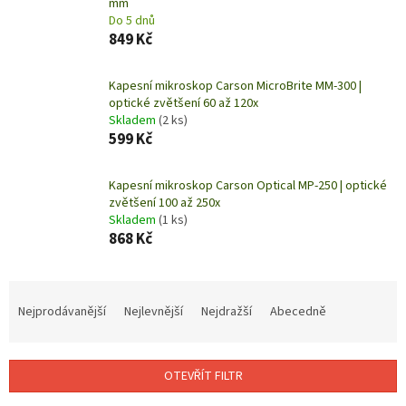
mm
Do 5 dnů
849 Kč
Kapesní mikroskop Carson MicroBrite MM-300 |
optické zvětšení 60 až 120x
Skladem
(2 ks)
599 Kč
Kapesní mikroskop Carson Optical MP-250 | optické
zvětšení 100 až 250x
Skladem
(1 ks)
868 Kč
Ř
a
Nejprodávanější
Nejlevnější
Nejdražší
Abecedně
z
e
n
OTEVŘÍT FILTR
í