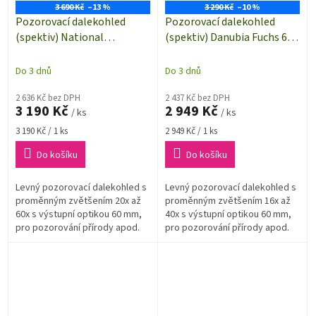
3 690 Kč
–13 %
3 290 Kč
–10 %
Pozorovací dalekohled
Pozorovací dalekohled
(spektiv) National
(spektiv) Danubia Fuchs 60 s
Geographic s přiblížením
přiblížením 16x-40x, optika
20x-60x, objektiv 60 mm
60 mm
Do 3 dnů
Do 3 dnů
2 636 Kč bez DPH
2 437 Kč bez DPH
3 190 Kč
2 949 Kč
/ ks
/ ks
Měrná
Měrná
3 190 Kč / 1 ks
2 949 Kč / 1 ks
cena:
cena:
Do košíku
Do košíku
Levný pozorovací dalekohled s
Levný pozorovací dalekohled s
proměnným zvětšením 20x až
proměnným zvětšením 16x až
60x s výstupní optikou 60 mm,
40x s výstupní optikou 60 mm,
pro pozorování přírody apod.
pro pozorování přírody apod.