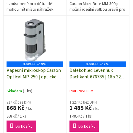
uzpůsobené pro děti. I děti
Carson MicroBrite MM-300 je
mohou mít místo náhražek
možná ideální volbou právě pro
dalekohled, který jim nebude
vás. Zvětšení 60-
zbytečně kazit oči.
120x. Integrované LED
osvětlení. Tento...
1 079 Kč
–19 %
1 690 Kč
–12 %
Kapesní mikroskop Carson
Dalekohled Levenhuk
Optical MP-250 | optické
Dachkant 676785 | 16 x 32
zvětšení 100 až 250x
mm | zorné pole 63 m /
1000 m, binokulár
Skladem
(1 ks)
PŘIPRAVUJEME
717 Kč bez DPH
1 227 Kč bez DPH
868 Kč
1 485 Kč
/ ks
/ ks
Měrná
Měrná
868 Kč / 1 ks
1 485 Kč / 1 ks
cena:
cena:
Do košíku
Do košíku