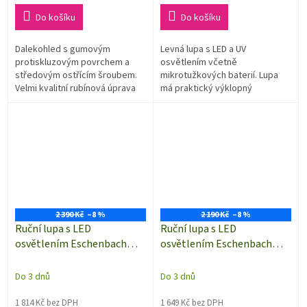
cena:
cena:
Do košíku
Do košíku
Dalekohled s gumovým
Levná lupa s LED a UV
protiskluzovým povrchem a
osvětlením včetně
středovým ostřícím šroubem.
mikrotužkových baterií. Lupa
Velmi kvalitní rubínová úprava
má praktický výklopný
objektivu umožňuje jasný a
stojánek, takže při pozorování
ostrý obraz i za soumraku.
můžete mít volné ruce.
2 390 Kč
–8 %
2 190 Kč
–8 %
Ruční lupa s LED
Ruční lupa s LED
osvětlením Eschenbach
osvětlením Eschenbach
15115, zvětšení 5× (20
151141, zvětšení 4× (16
dioptrií), Ø 58 mm
dioptrií), Ø 60 mm
Do 3 dnů
Do 3 dnů
1 814 Kč bez DPH
1 649 Kč bez DPH