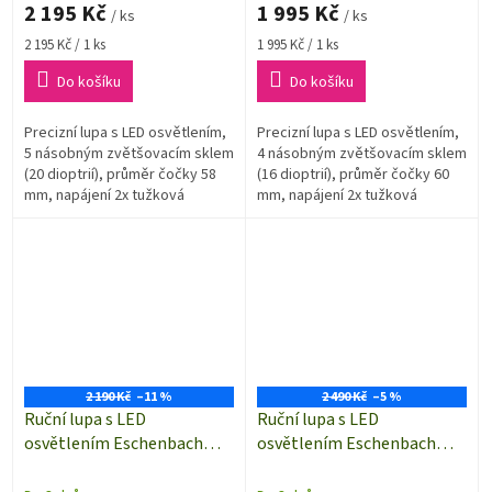
2 195 Kč
1 995 Kč
/ ks
/ ks
Měrná
Měrná
2 195 Kč / 1 ks
1 995 Kč / 1 ks
cena:
cena:
Do košíku
Do košíku
Precizní lupa s LED osvětlením,
Precizní lupa s LED osvětlením,
5 násobným zvětšovacím sklem
4 násobným zvětšovacím sklem
(20 dioptrií), průměr čočky 58
(16 dioptrií), průměr čočky 60
mm, napájení 2x tužková
mm, napájení 2x tužková
baterie 1,5 V (AA).
baterie 1,5 V (AA).
2 190 Kč
–11 %
2 490 Kč
–5 %
Ruční lupa s LED
Ruční lupa s LED
osvětlením Eschenbach
osvětlením Eschenbach
15112, zvětšení 3× (12
151112, zvětšení 12,5× (50