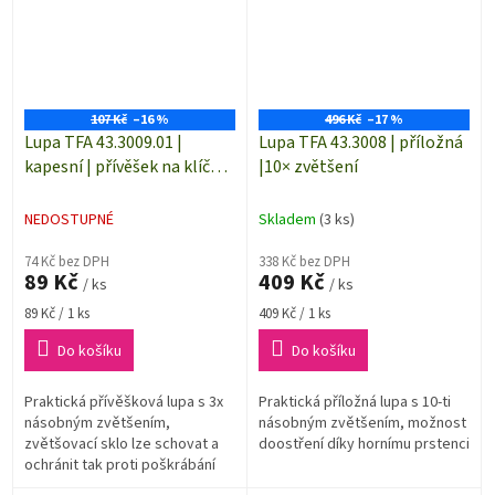
107 Kč
–16 %
496 Kč
–17 %
Lupa TFA 43.3009.01 |
Lupa TFA 43.3008 | příložná
kapesní | přívěšek na klíče |
|10× zvětšení
3× zvětšení
NEDOSTUPNÉ
Skladem
(3 ks)
74 Kč bez DPH
338 Kč bez DPH
89 Kč
409 Kč
/ ks
/ ks
Měrná
Měrná
89 Kč / 1 ks
409 Kč / 1 ks
cena:
cena:
Do košíku
Do košíku
Praktická přívěšková lupa s 3x
Praktická příložná lupa s 10-ti
násobným zvětšením,
násobným zvětšením, možnost
zvětšovací sklo lze schovat a
doostření díky hornímu prstenci
ochránit tak proti poškrábání