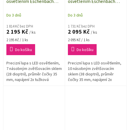
osvětlením Eschenbach
osvětlením Eschenbach
15117, zvětšení 7× (28
151110, zvětšení 10× (38
dioptrií), Ø 35 mm
dioptrií), Ø 35 mm
Do 3 dnů
Do 3 dnů
1 814 Kč bez DPH
1 731 Kč bez DPH
2 195 Kč
2 095 Kč
/ ks
/ ks
Měrná
Měrná
2 195 Kč / 1 ks
2 095 Kč / 1 ks
cena:
cena:
Do košíku
Do košíku
Precizní lupa s LED osvětlením,
Precizní lupa s LED osvětlením,
7 násobným zvětšovacím sklem
10 násobným zvětšovacím
(28 dioptrií), průměr čočky 35
sklem (38 dioptrií), průměr
mm, napájení 2x tužková
čočky 35 mm, napájení 2x
baterie 1,5 V (AA).
tužková baterie 1,5 V (AA).