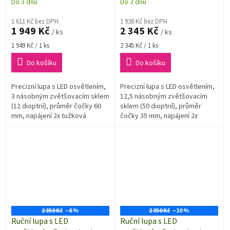
dioptrií), Ø 60 mm
dioptrií), Ø 35 mm
Do 3 dnů
Do 3 dnů
1 611 Kč bez DPH
1 938 Kč bez DPH
1 949 Kč
2 345 Kč
/ ks
/ ks
Měrná
Měrná
1 949 Kč / 1 ks
2 345 Kč / 1 ks
cena:
cena:
Do košíku
Do košíku
Precizní lupa s LED osvětlením,
Precizní lupa s LED osvětlením,
3 násobným zvětšovacím sklem
12,5 násobným zvětšovacím
(12 dioptrií), průměr čočky 60
sklem (50 dioptrií), průměr
mm, napájení 2x tužková
čočky 35 mm, napájení 2x
baterie 1,5 V (AA).
tužková baterie 1,5 V (AA).
2 350 Kč
–6 %
2 350 Kč
–10 %
Ruční lupa s LED
Ruční lupa s LED