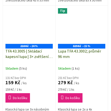
zvětšovacího skla 43 x 53 mm
zvětšovacího skla 85 x 50 mm
Tip
210 Kč
–24 %
329 Kč
–15 %
TFA 43.3005 | Skládací
Lupa TFA 43.3002; průměr
kapesní lupa | 3× zvětšení |
96 mm
zavírací mechanismus
Skladem
(5 ks)
Skladem
(1 ks)
131 Kč bez DPH
231 Kč bez DPH
159 Kč
279 Kč
/ ks
/ ks
Měrná
Měrná
159 Kč / 1 ks
279 Kč / 1 ks
cena:
cena:
Do košíku
Do košíku
Klasická lupa se 3x násobným
Klasická lupa se 2x a 4x