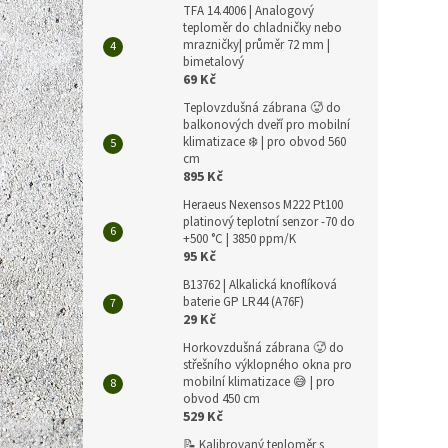
TFA 14.4006 | Analogový
T5545
teploměr do chladničky nebo
konce
mrazničky| průměr 72 mm |
Ethe
bimetalový
69 Kč
Teplovzdušná zábrana 🥵 do
9 280 
balkonových dveří pro mobilní
11 
klimatizace ❄️ | pro obvod 560
cm
Měrná
11 229 
895 Kč
cena:
Heraeus Nexensos M222 Pt100
Snímač
platinový teplotní senzor -70 do
pro m
+500 °C | 3850 ppm/K
kanál
95 Kč
prostř
B13762 | Alkalická knoflíková
baterie GP LR44 (A76F)
29 Kč
Horkovzdušná zábrana 🥵 do
střešního výklopného okna pro
mobilní klimatizace 😅 | pro
obvod 450 cm
529 Kč
📝 Kalibrovaný teploměr s