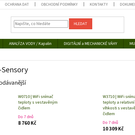
OCHRANA DAT
OBCHODNÍ PODMÍNKY
KONTAKTY
DOKUMEN
HLEDAT
ANALÝZA VODY / Kapalin
DIGITÁLNÍ a MECHANICKÉ VÁHY
MU
-Sensory
odávanější
W0710 | WiFi snímač
W3710 | WiFi sním
teploty s vestavěným
teploty a relativní
čidlem
vlhkosti s vesta
čidlem
Do 7 dnů
8 760 Kč
Do 7 dnů
10 309 Kč