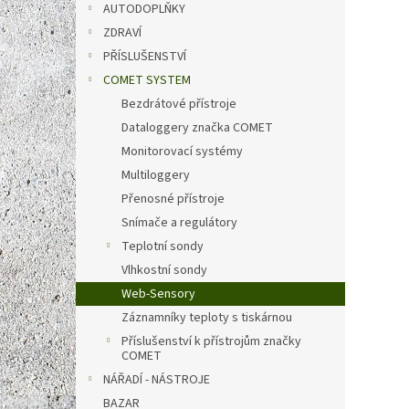
8 7
AUTODOPLŇKY
ZDRAVÍ
Měrná
8 760 K
cena:
PŘÍSLUŠENSTVÍ
Senzor
COMET SYSTEM
měřen
Bezdrátové přístroje
Dataloggery značka COMET
Monitorovací systémy
Multiloggery
Přenosné přístroje
Snímače a regulátory
Teplotní sondy
Vlhkostní sondy
Web-Sensory
Záznamníky teploty s tiskárnou
P2520
Příslušenství k přístrojům značky
převo
COMET
20m
NÁŘADÍ - NÁSTROJE
BAZAR