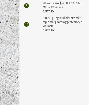
vlhkoměrem 🌡️💧 TFA 30.5002 |
MIN-MAX funkce
1 570 Kč
T3511
S3120E | Registrační vlhkoměr-
a vlh
teploměr | datalogger teploty a
vlhkosti
3 679 Kč
7 610 
9 2
Měrná
9 208 K
cena:
Sníma
1m. Lz
nebo 