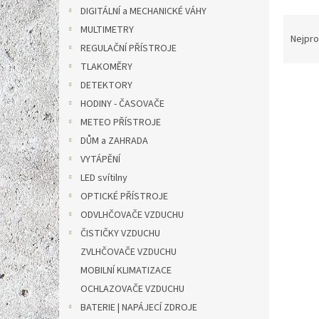
n
DIGITÁLNÍ a MECHANICKÉ VÁHY
e
Ř
MULTIMETRY
l
a
Nejpro
REGULAČNÍ PŘÍSTROJE
z
e
TLAKOMĚRY
V
n
DETEKTORY
ý
í
HODINY - ČASOVAČE
p
p
METEO PŘÍSTROJE
i
r
DŮM a ZAHRADA
s
o
VYTÁPĚNÍ
p
d
r
u
LED svítilny
o
k
OPTICKÉ PŘÍSTROJE
d
t
ODVLHČOVAČE VZDUCHU
u
ů
ČISTIČKY VZDUCHU
W0710
k
ZVLHČOVAČE VZDUCHU
vest
t
ů
MOBILNÍ KLIMATIZACE
OCHLAZOVAČE VZDUCHU
BATERIE | NAPÁJECÍ ZDROJE
7 240 