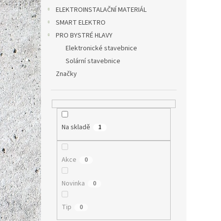
ELEKTROINSTALAČNÍ MATERIÁL
4 360 
5 2
SMART ELEKTRO
Měrná
5 275 K
PRO BYSTRÉ HLAVY
cena:
Elektronické stavebnice
Prakti
Solární stavebnice
komun
2 kaná
Značky
Na skladě
1
Akce
0
Novinka
0
T7610
Tip
0
teplo