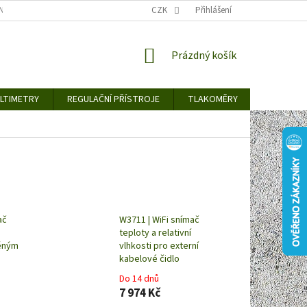
TY KE STAŽENÍ
BLOG
CENY ZA DOPRAVU / ZPŮSOBY DORUČENÍ
CZK
Přihlášení
NÁKUPNÍ
Prázdný košík
KOŠÍK
LTIMETRY
REGULAČNÍ PŘÍSTROJE
TLAKOMĚRY
DETEKTO
ač
W3711 | WiFi snímač
teploty a relativní
věným
vlhkosti pro externí
kabelové čidlo
Do 14 dnů
7 974 Kč