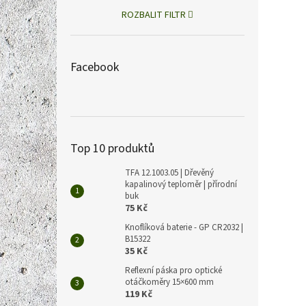
tlaku
ROZBALIT FILTR
11 141
13 
Facebook
Měrná
13 480 
cena:
Snímač
tlaku 
po Et
Top 10 produktů
Ethern
TFA 12.1003.05 | Dřevěný
kapalinový teploměr | přírodní
buk
75 Kč
Knoflíková baterie - GP CR2032 |
B15322
35 Kč
Reflexní páska pro optické
otáčkoměry 15×600 mm
119 Kč