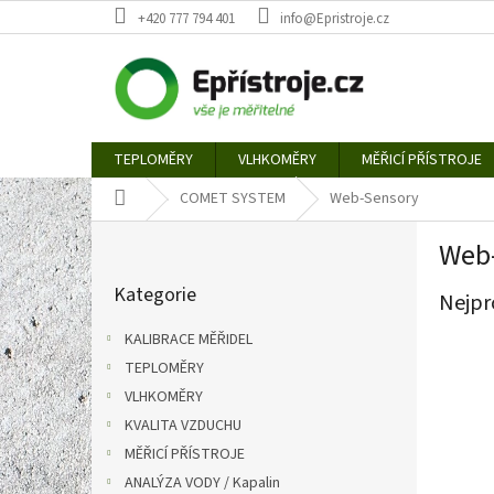
Přejít
+420 777 794 401
info@Epristroje.cz
na
obsah
TEPLOMĚRY
VLHKOMĚRY
MĚŘICÍ PŘÍSTROJE
Domů
COMET SYSTEM
Web-Sensory
P
Web
o
Přeskočit
s
Kategorie
kategorie
Nejpr
t
r
KALIBRACE MĚŘIDEL
a
TEPLOMĚRY
n
VLHKOMĚRY
n
í
KVALITA VZDUCHU
p
MĚŘICÍ PŘÍSTROJE
a
ANALÝZA VODY / Kapalin