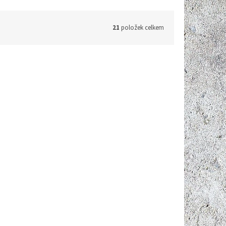
21
položek celkem
d:
W3710
Kód:
W3711
W3711 | WiFi snímač teploty a
m
relativní vlhkosti pro externí
kabelové čidlo
Do 7 dnů
Do 14 dnů
6 590 Kč bez DPH