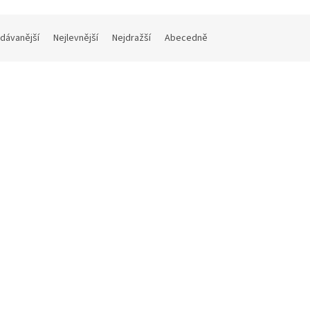
dávanější
Nejlevnější
Nejdražší
Abecedně
Kód:
W0710
Kó
 | WiFi snímač teploty s
W3710 | WiFi snímač teploty a
avěným čidlem
relativní vlhkosti s vestavěný
čidlem
Do 7 dnů
Kč bez DPH
8 520 Kč bez DPH