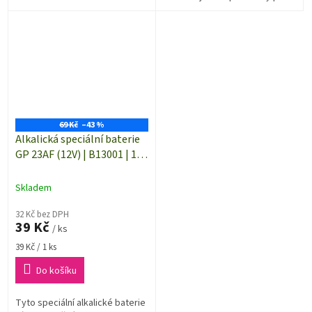
dlouhotrvající výkon. Jejich
hlavním zaměřením jsou
dálkové...
69 Kč
–43 %
Alkalická speciální baterie
GP 23AF (12V) | B13001 | 1
ks
Skladem
32 Kč bez DPH
39 Kč
/ ks
Měrná
39 Kč / 1 ks
cena:
Do košíku
Tyto speciální alkalické baterie