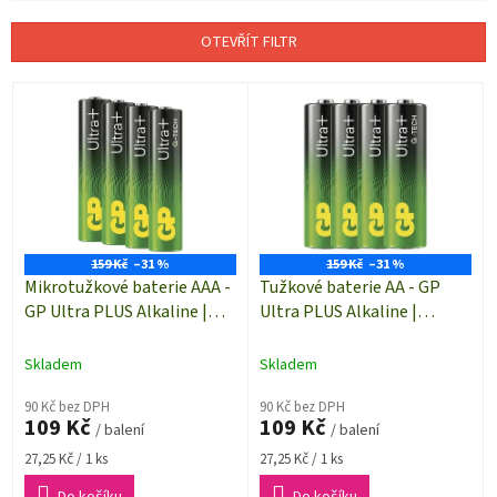
e
n
OTEVŘÍT FILTR
í
p
V
r
ý
o
p
d
i
u
s
k
p
t
r
ů
o
159 Kč
–31 %
159 Kč
–31 %
d
Mikrotužkové baterie AAA -
Tužkové baterie AA - GP
u
GP Ultra PLUS Alkaline |
Ultra PLUS Alkaline |
k
B03114 | 4 kusy
B03214 | 4 kusy
t
Skladem
Skladem
ů
90 Kč bez DPH
90 Kč bez DPH
109 Kč
109 Kč
/ balení
/ balení
Měrná
Měrná
27,25 Kč / 1 ks
27,25 Kč / 1 ks
cena:
cena:
Do košíku
Do košíku