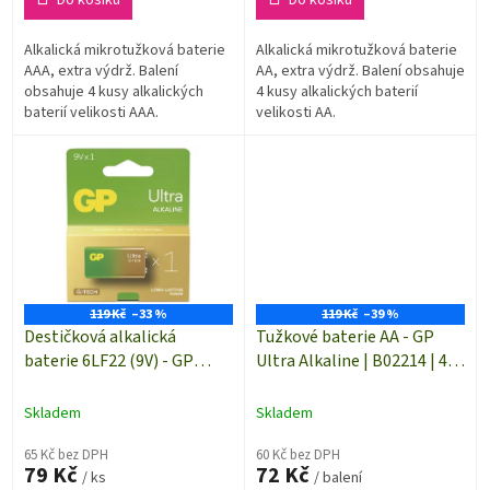
Alkalická mikrotužková baterie
Alkalická mikrotužková baterie
AAA, extra výdrž. Balení
AA, extra výdrž. Balení obsahuje
obsahuje 4 kusy alkalických
4 kusy alkalických baterií
baterií velikosti AAA.
velikosti AA.
119 Kč
–33 %
119 Kč
–39 %
Destičková alkalická
Tužkové baterie AA - GP
baterie 6LF22 (9V) - GP
Ultra Alkaline | B02214 | 4
Ultra Alkaline | B02511 | 1
kusy
kus
Skladem
Skladem
65 Kč bez DPH
60 Kč bez DPH
79 Kč
72 Kč
/ ks
/ balení