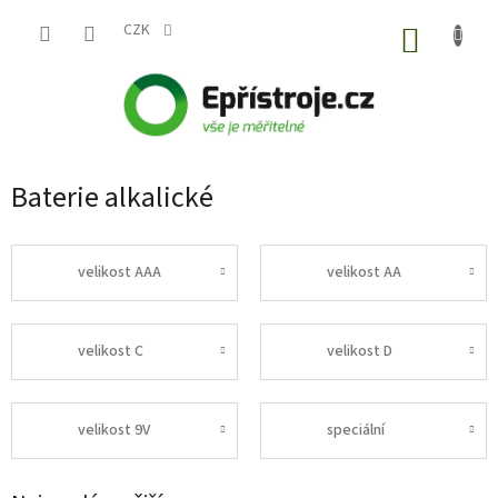
Přejít
na
CZK
NÁKUP
obsah
KOŠÍK
Baterie alkalické
velikost AAA
velikost AA
velikost C
velikost D
velikost 9V
speciální