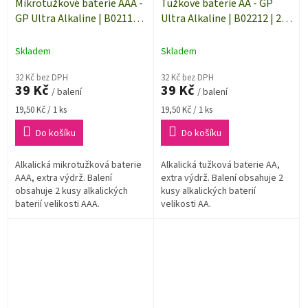
Mikrotužkové baterie AAA -
Tužkové baterie AA - GP
GP Ultra Alkaline | B02112 |
Ultra Alkaline | B02212 | 2
2 kusy
kusy
Skladem
Skladem
32 Kč bez DPH
32 Kč bez DPH
39 Kč
39 Kč
/ balení
/ balení
Měrná
Měrná
19,50 Kč / 1 ks
19,50 Kč / 1 ks
cena:
cena:
Do košíku
Do košíku
Alkalická mikrotužková baterie
Alkalická tužková baterie AA,
AAA, extra výdrž. Balení
extra výdrž. Balení obsahuje 2
obsahuje 2 kusy alkalických
kusy alkalických baterií
baterií velikosti AAA.
velikosti AA.