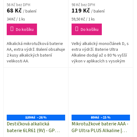
56 Kč bez DPH
98 Kč bez DPH
68 Kč
119 Kč
/ balení
/ balení
Měrná
Měrná
34 Kč / 1 ks
59,50 Kč / 1 ks
cena:
cena:
Do košíku
Do košíku
Alkalická mikrotužková baterie
Velký alkalický monočlánek D, s
AA, extra výdrž. Balení obsahuje
extra výdrží. Baterie Ultra
2 kusy alkalických baterií
Alkaline dodají až o 80 % vyšší
velikosti AA.
výkon v aplikacích s vysokým
odběrem oproti normě IEC
60086-2:2021 MAD
129 Kč
–26 %
89 Kč
–15 %
Destičková alkalická
Mikrotužkové baterie AAA -
baterie 6LR61 (9V) - GP
GP Ultra PLUS Alkaline |