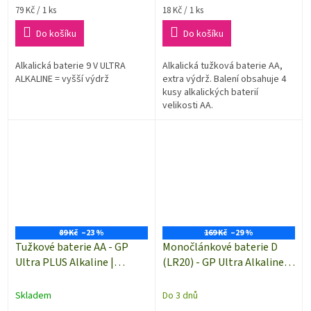
Měrná
Měrná
79 Kč / 1 ks
18 Kč / 1 ks
cena:
cena:
Do košíku
Do košíku
Alkalická baterie 9 V ULTRA
Alkalická tužková baterie AA,
ALKALINE = vyšší výdrž
extra výdrž. Balení obsahuje 4
kusy alkalických baterií
velikosti AA.
89 Kč
–23 %
169 Kč
–29 %
Tužkové baterie AA - GP
Monočlánkové baterie D
Ultra PLUS Alkaline |
(LR20) - GP Ultra Alkaline |
B03212 | 2 kusy
B02412 | 2 kusy
Skladem
Do 3 dnů