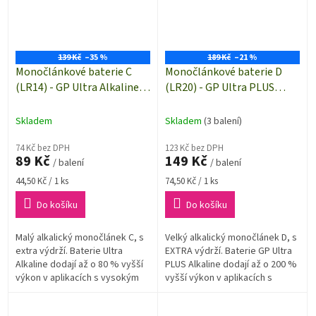
139 Kč
–35 %
189 Kč
–21 %
Monočlánkové baterie C
Monočlánkové baterie D
(LR14) - GP Ultra Alkaline |
(LR20) - GP Ultra PLUS
B02312 | 2 kusy
Alkaline | B03412 | 2 kusy
Skladem
Skladem
(3 balení)
74 Kč bez DPH
123 Kč bez DPH
89 Kč
149 Kč
/ balení
/ balení
Měrná
Měrná
44,50 Kč / 1 ks
74,50 Kč / 1 ks
cena:
cena:
Do košíku
Do košíku
Malý alkalický monočlánek C, s
Velký alkalický monočlánek D, s
extra výdrží. Baterie Ultra
EXTRA výdrží. Baterie GP Ultra
Alkaline dodají až o 80 % vyšší
PLUS Alkaline dodají až o 200 %
výkon v aplikacích s vysokým
vyšší výkon v aplikacích s
odběrem oproti normě IEC
vysokou spotřebou oproti
60086-2:2021 MAD
běžným alkalickým bateriím.