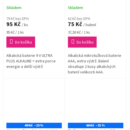
Ultra PLUS Alkaline |
B03112 | 2 kusy
B03511 | 1 kus
Skladem
Skladem
79 Kč bez DPH
62 Kč bez DPH
95 Kč
75 Kč
/ ks
/ balení
Měrná
Měrná
95 Kč / 1 ks
37,50 Kč / 1 ks
cena:
cena:
Do košíku
Do košíku
Alkalická baterie 9 V ULTRA
Alkalická mikrotužková baterie
PLUS ALKALINE = extra porce
AAA, extra výdrž. Balení
energie a delší výdrž
obsahuje 2 kusy alkalických
baterií velikosti AAA.
49 Kč
–20 %
60 Kč
–35 %