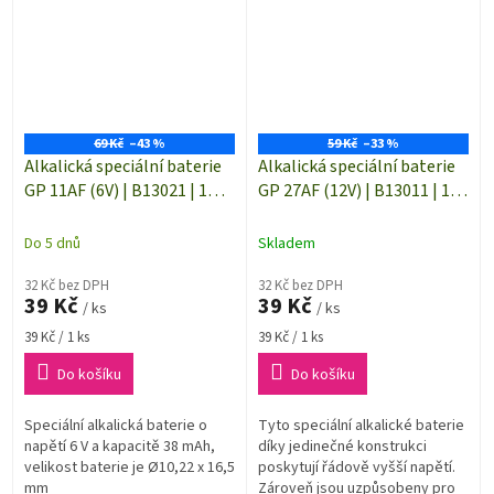
69 Kč
–43 %
59 Kč
–33 %
Alkalická speciální baterie
Alkalická speciální baterie
GP 11AF (6V) | B13021 | 1
GP 27AF (12V) | B13011 | 1
kus
kus
Do 5 dnů
Skladem
32 Kč bez DPH
32 Kč bez DPH
39 Kč
39 Kč
/ ks
/ ks
Měrná
Měrná
39 Kč / 1 ks
39 Kč / 1 ks
cena:
cena:
Do košíku
Do košíku
Speciální alkalická baterie o
Tyto speciální alkalické baterie
napětí 6 V a kapacitě 38 mAh,
díky jedinečné konstrukci
velikost baterie je Ø10,22 x 16,5
poskytují řádově vyšší napětí.
mm
Zároveň jsou uzpůsobeny pro