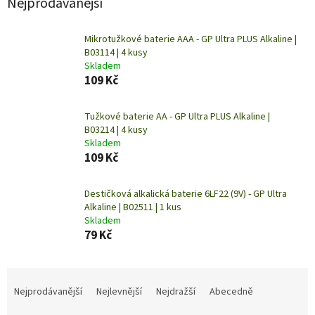
Nejprodávanější
Mikrotužkové baterie AAA - GP Ultra PLUS Alkaline |
B03114 | 4 kusy
Skladem
109 Kč
Tužkové baterie AA - GP Ultra PLUS Alkaline |
B03214 | 4 kusy
Skladem
109 Kč
Destičková alkalická baterie 6LF22 (9V) - GP Ultra
Alkaline | B02511 | 1 kus
Skladem
79 Kč
Ř
a
Nejprodávanější
Nejlevnější
Nejdražší
Abecedně
z