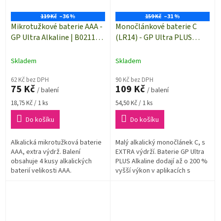
119 Kč
–36 %
159 Kč
–31 %
Mikrotužkové baterie AAA -
Monočlánkové baterie C
GP Ultra Alkaline | B02114 |
(LR14) - GP Ultra PLUS
4 kusy
Alkaline | B03312 | 2 kusy
Skladem
Skladem
62 Kč bez DPH
90 Kč bez DPH
75 Kč
109 Kč
/ balení
/ balení
Měrná
Měrná
18,75 Kč / 1 ks
54,50 Kč / 1 ks
cena:
cena:
Do košíku
Do košíku
Alkalická mikrotužková baterie
Malý alkalický monočlánek C, s
AAA, extra výdrž. Balení
EXTRA výdrží. Baterie GP Ultra
obsahuje 4 kusy alkalických
PLUS Alkaline dodají až o 200 %
baterií velikosti AAA.
vyšší výkon v aplikacích s
vysokou spotřebou oproti
běžným alkalickým bateriím.