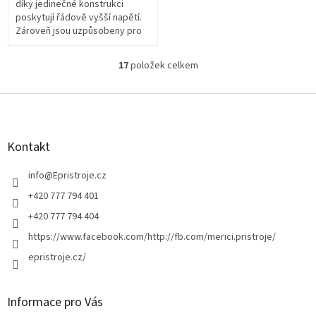
díky jedinečné konstrukci
poskytují řádově vyšší napětí.
Zároveň jsou uzpůsobeny pro
dlouhotrvající výkon. Jejich
hlavním zaměřením jsou
17
položek celkem
O
dálkové...
v
l
Z
á
á
d
p
a
a
Kontakt
c
t
í
í
info
@
Epristroje.cz
p
r
+420 777 794 401
v
+420 777 794 404
k
y
https://www.facebook.com/http://fb.com/merici.pristroje/
v
epristroje.cz/
ý
p
i
s
Informace pro Vás
u