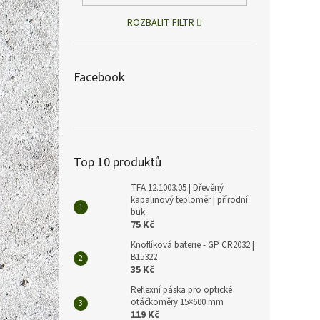
Solig
s WiF
ROZBALIT FILTR
telef
Facebook
2 058 
2 4
Měrná
2 490 K
cena:
Inteli
až 20 
Top 10 produktů
WIFI k
ovláda
TFA 12.1003.05 | Dřevěný
kapalinový teploměr | přírodní
buk
75 Kč
Knoflíková baterie - GP CR2032 |
B15322
35 Kč
Reflexní páska pro optické
otáčkoměry 15×600 mm
119 Kč