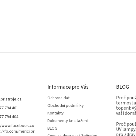
Informace pro Vás
BLOG
Proč použ
Ochrana dat
Epristroje.cz
termostat
Obchodní podmínky
topení: V
77 794 401
vaši dom
Kontakty
77 794 404
Dokumenty ke stažení
Proč použ
//www.facebook.co
BLOG
UV lampy:
://fb.com/merici.pr
pro zdrav