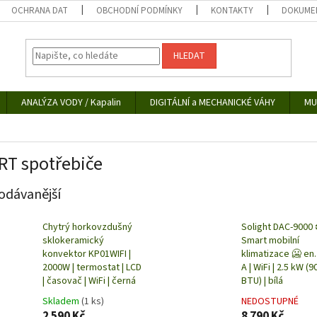
OCHRANA DAT
OBCHODNÍ PODMÍNKY
KONTAKTY
DOKUMEN
HLEDAT
ANALÝZA VODY / Kapalin
DIGITÁLNÍ a MECHANICKÉ VÁHY
MU
T spotřebiče
odávanější
Chytrý horkovzdušný
Solight DAC-9000 ❄
sklokeramický
Smart mobilní
konvektor KP01WIFI |
klimatizace 🥶 en.
2000W | termostat | LCD
A | WiFi | 2.5 kW (9
| časovač | WiFi | černá
BTU) | bílá
Skladem
(1 ks)
NEDOSTUPNÉ
2 590 Kč
8 790 Kč