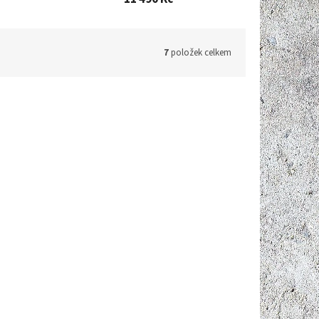
7
položek celkem
ód:
D3119
Kód:
D3123
 728 Kč
12 629 Kč
–9 %
–9 %
obilní
Solight DAC-12000 ❄️ | Smart mobilní
 | 2.5
klimatizace 🥵 en. třída A | WiFi | 3.5
kW (12000 BTU) | bílá
OSTUPNÉ
NEDOSTUPNÉ