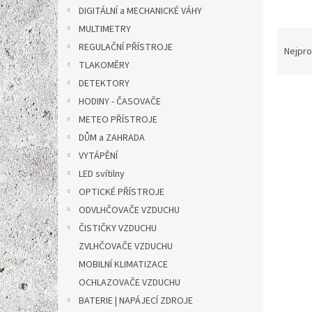
n
DIGITÁLNÍ a MECHANICKÉ VÁHY
e
MULTIMETRY
l
Ř
REGULAČNÍ PŘÍSTROJE
a
Nejpro
z
TLAKOMĚRY
e
DETEKTORY
V
n
HODINY - ČASOVAČE
ý
í
METEO PŘÍSTROJE
p
p
DŮM a ZAHRADA
i
r
s
o
VYTÁPĚNÍ
p
d
LED svítilny
r
u
OPTICKÉ PŘÍSTROJE
o
k
ODVLHČOVAČE VZDUCHU
d
t
ČISTIČKY VZDUCHU
u
ů
Chytr
k
ZVLHČOVAČE VZDUCHU
konve
t
MOBILNÍ KLIMATIZACE
termo
ů
OCHLAZOVAČE VZDUCHU
černá
BATERIE | NAPÁJECÍ ZDROJE