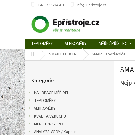
Přejít
+420 777 794 401
info@Epristroje.cz
na
obsah
TEPLOMĚRY
VLHKOMĚRY
MĚŘICÍ PŘÍSTROJE
Domů
SMART ELEKTRO
SMART spotřebiče
P
SMAR
o
Přeskočit
s
Kategorie
kategorie
Nejpr
t
r
KALIBRACE MĚŘIDEL
a
TEPLOMĚRY
n
VLHKOMĚRY
n
í
KVALITA VZDUCHU
p
MĚŘICÍ PŘÍSTROJE
a
ANALÝZA VODY / Kapalin