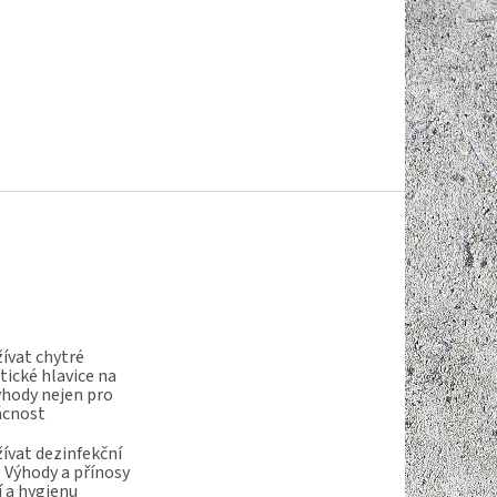
ívat chytré
ické hlavice na
ýhody nejen pro
ácnost
ívat dezinfekční
 Výhody a přínosy
í a hygienu