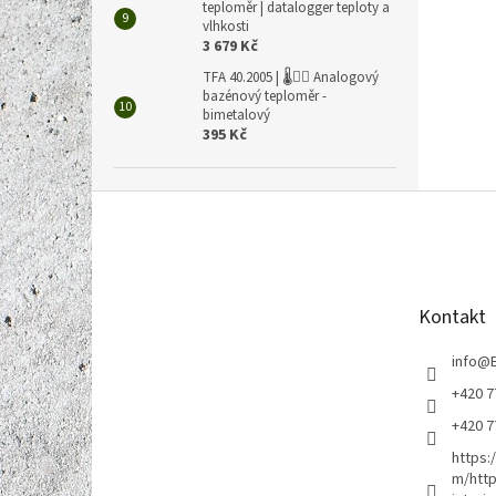
teploměr | datalogger teploty a
vlhkosti
3 679 Kč
TFA 40.2005 | 🌡️🏊‍♀️ Analogový
bazénový teploměr -
bimetalový
395 Kč
Z
á
p
a
t
Kontakt
í
info
@
+420 7
+420 7
https:
m/http