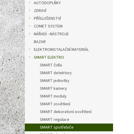
AUTODOPLŇKY
2 141 
2 5
ZDRAVÍ
Měrná
2 590 K
PŘÍSLUŠENSTVÍ
cena:
COMET SYSTEM
Skloke
NÁŘADÍ - NÁSTROJE
topný
Výhod
BAZAR
možno
ELEKTROINSTALAČNÍ MATERIÁL
autom
SMART ELEKTRO
Tip
SMART čidla
SMART detektory
SMART jednotky
SMART kamery
SMART moduly
SMART osvětlení
SMART dekorativní osvětlení
SMART regulace
Chytr
KP02W
SMART spotřebiče
termo