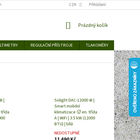
TY KE STAŽENÍ
BLOG
CENY ZA DOPRAVU / ZPŮSOBY DORUČENÍ
CZK
Přihlášení
NÁKUPNÍ
Prázdný košík
KOŠÍK
LTIMETRY
REGULAČNÍ PŘÍSTROJE
TLAKOMĚRY
DETEKTO
️ |
Solight DAC-12000 ❄️ |
Smart mobilní
 třída
klimatizace 🥵 en. třída
000
A | WiFi | 3.5 kW (12000
BTU) | bílá
NEDOSTUPNÉ
11 490 Kč