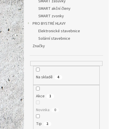
SMART zásuvky
SMART akční členy
SMART zvonky
1 645 
1 9
PRO BYSTRÉ HLAVY
Měrná
1 990 K
Elektronické stavebnice
cena:
Solární stavebnice
WiFi 
Značky
W. Výh
kromě
autom
vzdále
Akce
Na skladě
4
Tip
Akce
1
Novinka
0
Tip
2