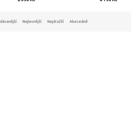
dávanější
Nejlevnější
Nejdražší
Abecedně
Kód:
D5151
K
3 990 Kč
9
–35 %
ý horkovzdušný sklokeramický
Solight DAC-9000 ❄️ | Smart m
ktor KP01WIFI | 2000W |
klimatizace 🥶 en. třída A | WiFi
stat | LCD | časovač | WiFi |
kW (9000 BTU) | bílá
Skladem
(1 ks)
NED