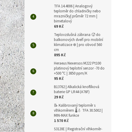
TFA 14.4006 | Analogový
teploměr do chladničky nebo
mrazničky| průměr 72 mm |
bimetalový
69 Kč
Teplovzdušná zábrana 🥵 do
balkonových dveří pro mobilní
klimatizace ❄️ | pro obvod 560
cm
895 Kč
Heraeus Nexensos M222 Pt100
platinový teplotní senzor -70 do
+500 °C | 3850 ppm/K
95 Kč
B13762 | Alkalická knoflíková
baterie GP LR44 (A76F)
29 Kč
📝 Kalibrovaný teploměr s
vlhkoměrem 🌡️💧 TFA 30.5002 |
MIN-MAX funkce
1 570 Kč
S3120E | Registrační vlhkoměr-