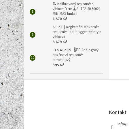
📝 Kalibrovaný teploměr s
vlhkoměrem 🌡️💧 TFA 30.5002 |
MIN-MAX funkce
1 570 Kč
S3120E | Registrační vlhkoměr-
teploměr | datalogger teploty a
vlhkosti
3 679 Kč
TFA 40.2005 | 🌡️🏊‍♀️ Analogový
bazénový teploměr -
bimetalový
395 Kč
Z
á
p
a
t
Kontakt
í
info
@