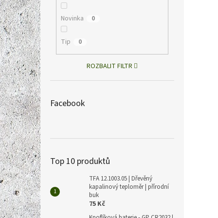
Novinka
0
Tip
0
ROZBALIT FILTR
Facebook
Top 10 produktů
TFA 12.1003.05 | Dřevěný
kapalinový teploměr | přírodní
buk
75 Kč
Knoflíková baterie - GP CR2032 |