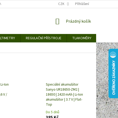
TY KE STAŽENÍ
BLOG
CENY ZA DOPRAVU / ZPŮSOBY DORUČENÍ
CZK
Přihlášení
NÁKUPNÍ
Prázdný košík
KOŠÍK
LTIMETRY
REGULAČNÍ PŘÍSTROJE
TLAKOMĚRY
DETEKTO
Li-Ion
Speciální akumulátor
Sanyo UR18650-ZM2 |
,6 V /
18650 | 2420 mAh | Li-Ion
akumulátor | 3.7 V | Flat-
Top
Do 5 dnů
385 Kč