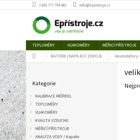
Přejít
+420 777 794 401
info@Epristroje.cz
na
obsah
TEPLOMĚRY
VLHKOMĚRY
MĚŘICÍ PŘÍSTROJE
Domů
BATERIE | NAPÁJECÍ ZDROJE
Akumulátory -
P
veli
o
Přeskočit
s
Kategorie
kategorie
Nejpr
t
r
KALIBRACE MĚŘIDEL
a
TEPLOMĚRY
n
VLHKOMĚRY
n
í
KVALITA VZDUCHU
p
MĚŘICÍ PŘÍSTROJE
a
ANALÝZA VODY / Kapalin