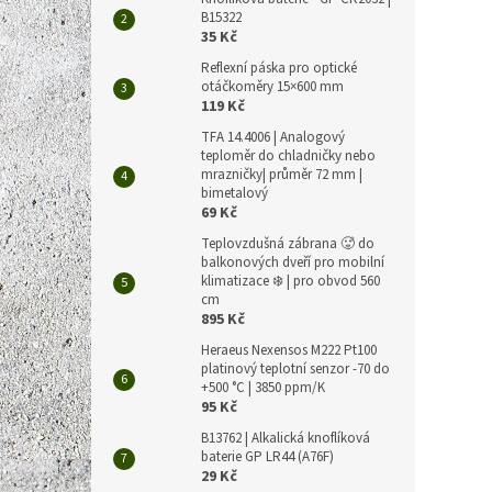
B15322
35 Kč
Reflexní páska pro optické
otáčkoměry 15×600 mm
119 Kč
TFA 14.4006 | Analogový
teploměr do chladničky nebo
mrazničky| průměr 72 mm |
bimetalový
69 Kč
Teplovzdušná zábrana 🥵 do
balkonových dveří pro mobilní
klimatizace ❄️ | pro obvod 560
cm
895 Kč
Heraeus Nexensos M222 Pt100
platinový teplotní senzor -70 do
+500 °C | 3850 ppm/K
95 Kč
B13762 | Alkalická knoflíková
baterie GP LR44 (A76F)
29 Kč