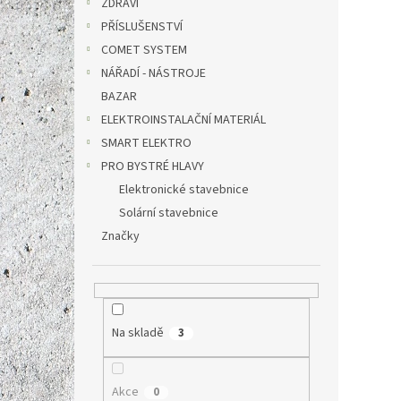
ZDRAVÍ
PŘÍSLUŠENSTVÍ
COMET SYSTEM
206 Kč
249
NÁŘADÍ - NÁSTROJE
Měrná
249 Kč 
BAZAR
cena:
ELEKTROINSTALAČNÍ MATERIÁL
Li-Ion
SMART ELEKTRO
akumul
PRO BYSTRÉ HLAVY
Elektronické stavebnice
Solární stavebnice
Značky
Na skladě
3
Akce
0