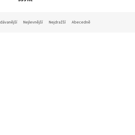
dávanější
Nejlevnější
Nejdražší
Abecedně
Kód:
B8550
K
389 Kč
–12 %
ální akumulátor Samsung
B23865 | Speciální Li-Ion aku
650-35E | 18650 | 3450 mAh | Li-
XTAR velikosti 18650 | 3,6 V / 
kumulátor | 3.7 V | Flat-Top
mAh
Skladem
(1 ks)
Skla