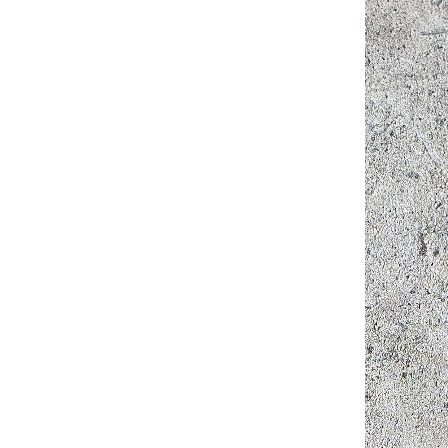
Do 3 dnů
 košíku
i 18650 s
mAh,