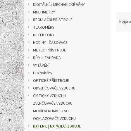
n
DIGITÁLNÍ a MECHANICKÉ VÁHY
e
MULTIMETRY
l
Ř
REGULAČNÍ PŘÍSTROJE
a
Nejpro
z
TLAKOMĚRY
e
DETEKTORY
V
n
HODINY - ČASOVAČE
ý
í
METEO PŘÍSTROJE
p
p
DŮM a ZAHRADA
i
r
s
o
VYTÁPĚNÍ
p
d
LED svítilny
r
u
OPTICKÉ PŘÍSTROJE
o
k
ODVLHČOVAČE VZDUCHU
d
t
ČISTIČKY VZDUCHU
u
ů
Speci
k
ZVLHČOVAČE VZDUCHU
ICR18
t
MOBILNÍ KLIMATIZACE
Ion a
ů
OCHLAZOVAČE VZDUCHU
BATERIE | NAPÁJECÍ ZDROJE