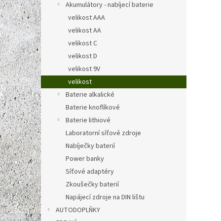
Akumulátory - nabíjecí baterie
280 Kč
339
velikost AAA
Měrná
339 Kč 
velikost AA
cena:
velikost C
Značko
velikost D
s ploc
odoln
velikost 9V
akumul
velikost
Baterie alkalické
Baterie knoflíkové
Baterie lithiové
Laboratorní síťové zdroje
Nabíječky baterií
Power banky
Síťové adaptéry
Zkoušečky baterií
Napájecí zdroje na DIN lištu
Speci
| 1865
AUTODOPLŇKY
akum