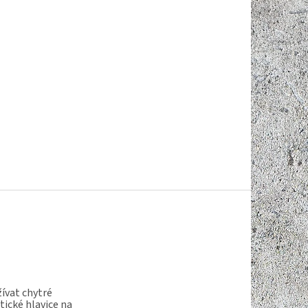
ívat chytré
ické hlavice na