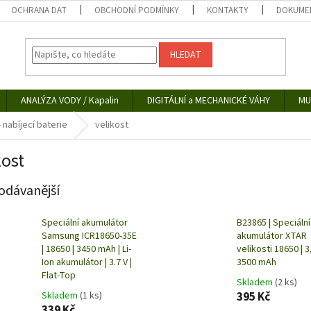
OCHRANA DAT
OBCHODNÍ PODMÍNKY
KONTAKTY
DOKUMEN
HLEDAT
ANALÝZA VODY / Kapalin
DIGITÁLNÍ a MECHANICKÉ VÁHY
MU
 nabíjecí baterie
velikost
kost
odávanější
Speciální akumulátor
B23865 | Speciální 
Samsung ICR18650-35E
akumulátor XTAR
| 18650 | 3450 mAh | Li-
velikosti 18650 | 3
Ion akumulátor | 3.7 V |
3500 mAh
Flat-Top
Skladem
(2 ks)
Skladem
(1 ks)
395 Kč
339 Kč