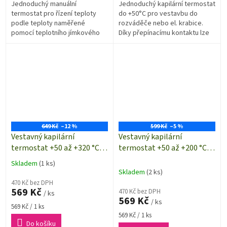
Jednoduchý manuální
Jednoduchý kapilární termostat
termostat pro řízení teploty
do +50°C pro vestavbu do
podle teploty naměřené
rozváděče nebo el. krabice.
pomocí teplotního jímkového
Díky přepínacímu kontaktu lze
čidla. Teplotu tak můžete
termostat použít jak pro topení
regulovat podle teploty
tak pro chlazení.
naměřené v prostoru nebo...
649 Kč
–12 %
599 Kč
–5 %
Vestavný kapilární
Vestavný kapilární
termostat +50 až +320 °C |
termostat +50 až +200 °C |
Sygonix SY-5044430
Sygonix SY-5044434
Skladem
(1 ks)
Průměrné
Skladem
(2 ks)
hodnocení
470 Kč bez DPH
produktu
569 Kč
470 Kč bez DPH
/ ks
je
569 Kč
/ ks
1,0
Měrná
569 Kč / 1 ks
z
cena:
Měrná
569 Kč / 1 ks
5
Do košíku
cena: