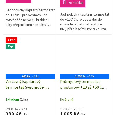
hvězdiček.
Do košíku
Jednoduchý kapilární termostat
Jednoduchý kapilární termostat
do +320°C pro vestavbu do
do +200°C pro vestavbu do
rozváděče nebo el. krabice.
rozváděče nebo el. krabice.
Díky přepínacímu kontaktu lze
Díky přepínacímu kontaktu lze
termostat použít jak pro topení
termostat použít jak pro topení
tak pro chlazení.
tak pro chlazení.
Akce
Tip
415 Kč
–6 %
1 990 Kč
–5 %
Vestavný kapilárový
Průmyslový termostat
termostat Sygonix SY-
prostorový +20 až +60 C,
5045296 | 0 až +90 °C
1TCTB091
Skladem
(2 ks)
Do 5 dnů
321 Kč bez DPH
1 558 Kč bez DPH
389 Kč
1 885 Kč
/ ks
/ ks