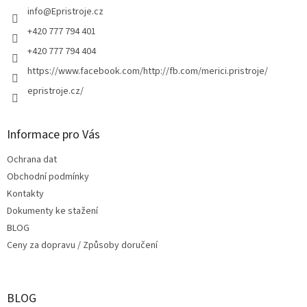
í
í
info
@
Epristroje.cz
p
r
+420 777 794 401
v
+420 777 794 404
k
y
https://www.facebook.com/http://fb.com/merici.pristroje/
v
epristroje.cz/
ý
p
i
s
Informace pro Vás
u
Ochrana dat
Obchodní podmínky
Kontakty
Dokumenty ke stažení
BLOG
Ceny za dopravu / Způsoby doručení
BLOG