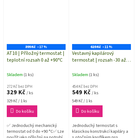
399 Kč
–17 %
619 Kč
–11 %
AT10 | Příložný termostat |
Vestavný kapilárový
teplotní rozsah 0 až +90°C
termostat | rozsah -30 až
+30 °C
Skladem
(1 ks)
Skladem
(1 ks)
272 Kč bez DPH
454 Kč bez DPH
329 Kč
549 Kč
/ ks
/ ks
Měrná
Měrná
329 Kč / 1 ks
549 Kč / 1 ks
cena:
cena:
Do košíku
Do košíku
✅ Jednoduchý mechanický
Jednoduchý termostat s
termostat od 0 do +90 °C✅ Lze
klasickou konstrukcí kapiláry a
použít jako příložný na potrubí
s otočným knoflíkem pro