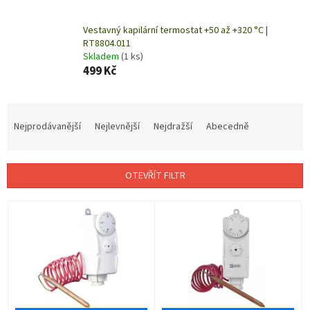
Vestavný kapilární termostat +50 až +320 °C |
RT8804.011
Skladem
(1 ks)
499 Kč
Ř
a
Nejprodávanější
Nejlevnější
Nejdražší
Abecedně
z
e
n
OTEVŘÍT FILTR
í
p
V
r
ý
o
p
d
i
u
s
k
p
t
r
ů