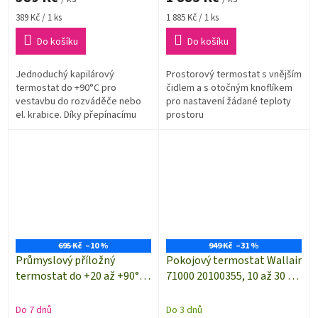
Měrná
Měrná
389 Kč / 1 ks
1 885 Kč / 1 ks
cena:
cena:
Do košíku
Do košíku
Jednoduchý kapilárový
Prostorový termostat s vnějším
termostat do +90°C pro
čidlem a s otočným knoflíkem
vestavbu do rozváděče nebo
pro nastavení žádané teploty
el. krabice. Díky přepínacímu
prostoru
kontaktu lze termostat použít
jak pro chladicí tak pro topné
systémy.
695 Kč
–10 %
949 Kč
–31 %
Průmyslový příložný
Pokojový termostat Wallair
termostat do +20 až +90°C |
71000 20100355, 10 až 30 °C,
BRC 100683
bílá
Do 7 dnů
Do 3 dnů