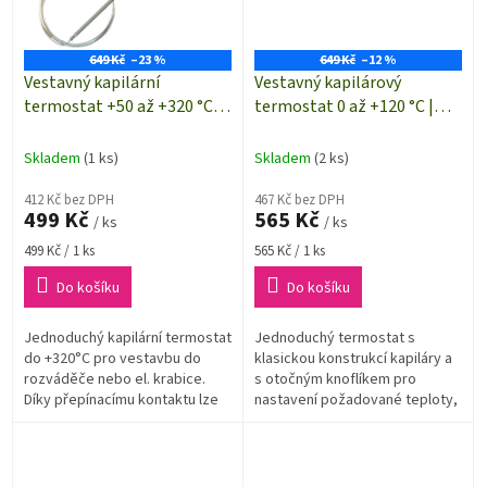
649 Kč
–23 %
649 Kč
–12 %
Vestavný kapilární
Vestavný kapilárový
termostat +50 až +320 °C |
termostat 0 až +120 °C |
RT8804.011
Sygonix SY-5044424
Skladem
(1 ks)
Skladem
(2 ks)
412 Kč bez DPH
467 Kč bez DPH
499 Kč
565 Kč
/ ks
/ ks
Měrná
Měrná
499 Kč / 1 ks
565 Kč / 1 ks
cena:
cena:
Do košíku
Do košíku
Jednoduchý kapilární termostat
Jednoduchý termostat s
do +320°C pro vestavbu do
klasickou konstrukcí kapiláry a
rozváděče nebo el. krabice.
s otočným knoflíkem pro
Díky přepínacímu kontaktu lze
nastavení požadované teploty,
termostat použít jak pro topení
nastavitelný rozsah teplot 0 až
tak pro chlazení.
+120 °C