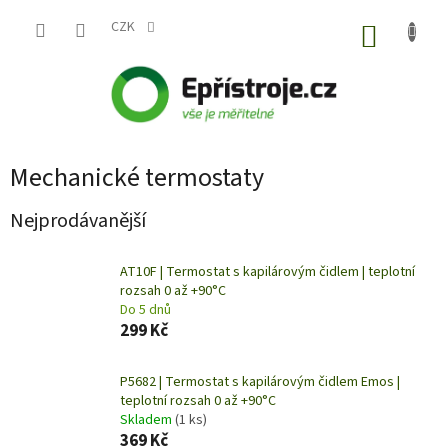
Přejít
na
CZK
NÁKUP
obsah
KOŠÍK
Mechanické termostaty
Nejprodávanější
AT10F | Termostat s kapilárovým čidlem | teplotní
rozsah 0 až +90°C
Do 5 dnů
299 Kč
P5682 | Termostat s kapilárovým čidlem Emos |
teplotní rozsah 0 až +90°C
Skladem
(1 ks)
369 Kč