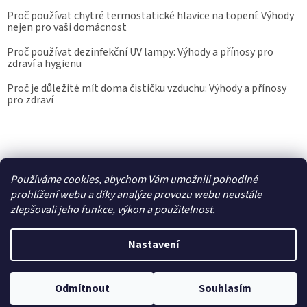
Proč používat chytré termostatické hlavice na topení: Výhody
nejen pro vaši domácnost
Proč používat dezinfekční UV lampy: Výhody a přínosy pro
zdraví a hygienu
Proč je důležité mít doma čističku vzduchu: Výhody a přínosy
pro zdraví
Kalibrace.info
meteostanice.cz
Používáme cookies, abychom Vám umožnili pohodlné
prohlížení webu a díky analýze provozu webu neustále
zlepšovali jeho funkce, výkon a použitelnost.
Vytvořil Shoptet
Nastavení
Copyright 2026
Epřístroje.cz
. Všechna práva vyhrazena.
Upravit
nastavení cookies
Odmítnout
Souhlasím