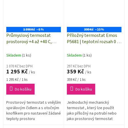
1 390 Kč
–6 %
399 Kč
–10 %
Průmyslový termostat
Příložný termostat Emos
prostorový +4 až +40 C,
P5681 | teplotní rozsah 0 až
1TCTB088
+90°C
Skladem
(1 ks)
Skladem
(1 ks)
1 070 Kč bez DPH
297 Kč bez DPH
1 295 Kč
359 Kč
/ ks
/ ks
Měrná
Měrná
1 295 Kč / 1 ks
359 Kč / 1 ks
cena:
cena:
Do košíku
Do košíku
Prostorový termostat s vnějším
Jednoduchý mechanický
spirálovým čidlem a s otočným
termostat , který lze použít
knoflíkem pro nastavení žádané
jako příložný na potrubí nebo
teploty prostoru
jako prostorový termostat