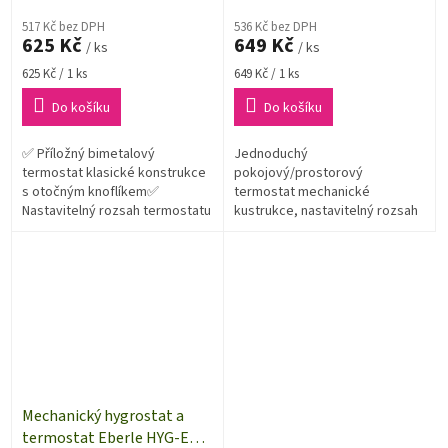
517 Kč bez DPH
536 Kč bez DPH
625 Kč
649 Kč
/ ks
/ ks
Měrná
Měrná
625 Kč / 1 ks
649 Kč / 1 ks
cena:
cena:
Do košíku
Do košíku
✅ Příložný bimetalový
Jednoduchý
termostat klasické konstrukce
pokojový/prostorový
s otočným knoflíkem✅
termostat mechanické
Nastavitelný rozsah termostatu
kustrukce, nastavitelný rozsah
+20 až +90 °C
termostatu je +10 až +30 °C
Mechanický hygrostat a
termostat Eberle HYG-E