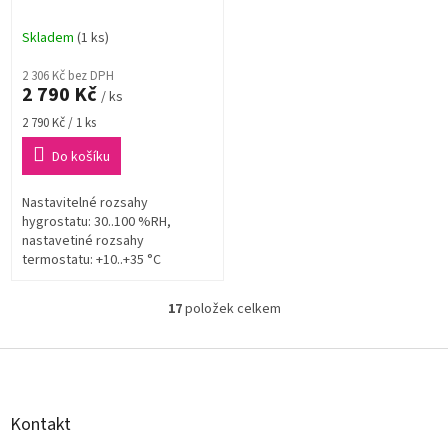
7001, 10 až 35 °C, bílá
Skladem
(1 ks)
2 306 Kč bez DPH
2 790 Kč
/ ks
Měrná
2 790 Kč / 1 ks
cena:
Do košíku
Nastavitelné rozsahy
hygrostatu: 30..100 %RH,
nastavetiné rozsahy
termostatu: +10..+35 °C
17
položek celkem
O
v
l
Z
á
á
d
p
a
a
Kontakt
c
t