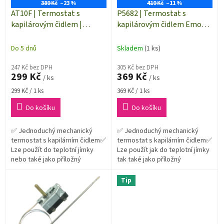
o
389 Kč
–23 %
419 Kč
–11 %
d
AT10F | Termostat s
P5682 | Termostat s
u
kapilárovým čidlem |
kapilárovým čidlem Emos |
k
teplotní rozsah 0 až +90°C
teplotní rozsah 0 až +90°C
t
Do 5 dnů
Skladem
(1 ks)
ů
247 Kč bez DPH
305 Kč bez DPH
299 Kč
369 Kč
/ ks
/ ks
Měrná
Měrná
299 Kč / 1 ks
369 Kč / 1 ks
cena:
cena:
Do košíku
Do košíku
✅ Jednoduchý mechanický
✅ Jednoduchý mechanický
termostat s kapilárním čidlem✅
termostat s kapilárním čidlem✅
Lze použít do teplotní jímky
Lze použít jak do teplotní jímky
nebo také jako příložný
tak také jako příložný
termostat✅ Jedná se o jednu z
termostat✅ Jedná se o jednu z
nejjednodušších forem
nejjednodušších forem
Tip
regulace teploty,...
regulace...