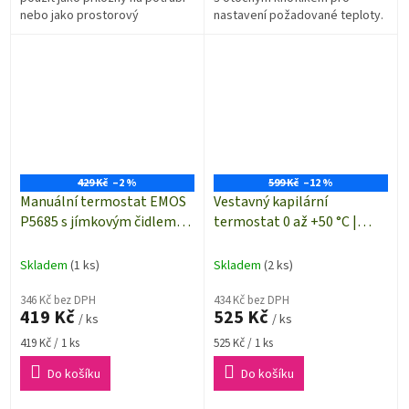
nebo jako prostorový
nastavení požadované teploty.
termostat
Nastavitelný rozsah -30°C až
+30°C.
429 Kč
–2 %
599 Kč
–12 %
Manuální termostat EMOS
Vestavný kapilární
P5685 s jímkovým čidlem
termostat 0 až +50 °C |
teploty | 0 až +90 °C
Basetech BT-2226738
Skladem
(1 ks)
Skladem
(2 ks)
346 Kč bez DPH
434 Kč bez DPH
419 Kč
525 Kč
/ ks
/ ks
Měrná
Měrná
419 Kč / 1 ks
525 Kč / 1 ks
cena:
cena:
Do košíku
Do košíku