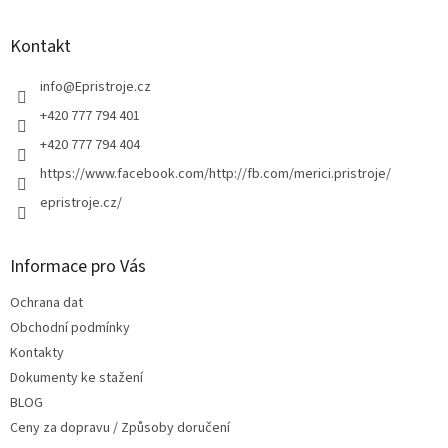
á
p
a
Kontakt
t
í
info
@
Epristroje.cz
+420 777 794 401
+420 777 794 404
https://www.facebook.com/http://fb.com/merici.pristroje/
epristroje.cz/
Informace pro Vás
Ochrana dat
Obchodní podmínky
Kontakty
Dokumenty ke stažení
BLOG
Ceny za dopravu / Způsoby doručení