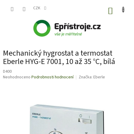
Přejít
na
CZK
NÁKUP
obsah
KOŠÍK
Mechanický hygrostat a termostat
Eberle HYG-E 7001, 10 až 35 °C, bílá
D400
Průměrné
Neohodnoceno
Podrobnosti hodnocení
Značka:
Eberle
hodnocení
produktu
je
0,0
z
5
hvězdiček.