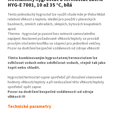
HYG-E 7001, 10 až 35 °C, bílá
Tento jednoduchý hygrostat lze využít všude kde je třeba hlídat
relativní vlhkost a teplotu. Ideální pro použití v plaveckých
bazénech, zimních zahradách, sklepích, bytových koupelnách
apod.
Thermo - hygrostat je pasivní bez nutnosti samostatného
napájení. Nastavení požadované vlhkosti/teploty se provádí
prostým otočením knoflíku se stupnicí pro jednotlivé veličiny.
Pozor na dodržení bezpečné vzdálenosti od zdroje vlhkosti!
Tímto kombinovaným hygrostatem/termostatem lze
zvlhčovat vzduch nebo odvlhčovat vzduch, stejně tak jako
topit nebo chladit.
Hygrostat/termostat vypne spotřebič při dosažení stanovené
hodnoty vlhkosti/teploty a při nedosažení této vlhkosti/teploty
spotřebič opět zapne.
Pozor na dodržení bezpečné vzdálenosti od zdroje
vlhkosti !!!
Technické parametry