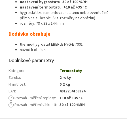
nastavení hygrostatu: 30 až 100 %RH
nastavení termostatu: +10 až +35 °C
hygrostat lze namontovat na stěnu nebo eventuálně
přímo na el. krabici (viz. rozměry na obrázku)
rozměry: 79 x 33 x 144 mm
Dodávka obsahuje
thermo-hygrostat EBERLE HYG-E 7001
návod k obsluze
Doplňkové parametry
Kategorie
:
Termostaty
Záruka
:
2 roky
Hmotnost
:
0.2 kg
EAN
:
4017254109324
?
Rozsah - měření teploty
:
+10 až +35 °C
?
Rozsah - měření vlhkosti
:
30 až 100 %RH
Z