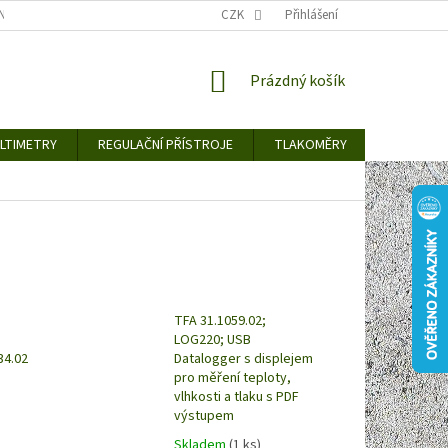
TY KE STAŽENÍ
BLOG
CENY ZA DOPRAVU / ZPŮSOBY DORUČENÍ
CZK
Přihlášení
NÁKUPNÍ
Prázdný košík
KOŠÍK
LTIMETRY
REGULAČNÍ PŘÍSTROJE
TLAKOMĚRY
DETEKTO
TFA 31.1059.02;
LOG220; USB
34.02
Datalogger s displejem
pro měření teploty,
vlhkosti a tlaku s PDF
výstupem
Skladem
(1 ks)