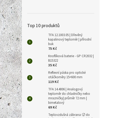
TFA 4
teplo
Průmě
Top 10 produktů
hodno
produ
660 Kč
TFA 12.1003.05 | Dřevěný
799
je
kapalinový teploměr | přírodní
5,0
buk
Měrná
799 Kč 
z
75 Kč
cena:
5
Knoflíková baterie - GP CR2032 |
Elegan
hvězdi
B15322
měřen
35 Kč
podkl
Reflexní páska pro optické
otáčkoměry 15×600 mm
119 Kč
TFA 14.4006 | Analogový
teploměr do chladničky nebo
mrazničky| průměr 72 mm |
bimetalový
69 Kč
Teplovzdušná zábrana 🥵 do