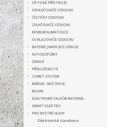
OPTICKÉ PŘÍSTROJE
1 636 
ODVLHČOVAČE VZDUCHU
1 9
ČISTIČKY VZDUCHU
Měrná
1 980 K
ZVLHČOVAČE VZDUCHU
cena:
MOBILNÍ KLIMATIZACE
✅ Měř
teplo
OCHLAZOVAČE VZDUCHU
prove
BATERIE | NAPÁJECÍ ZDROJE
Nadča
AUTODOPLŇKY
stanic
ZDRAVÍ
PŘÍSLUŠENSTVÍ
COMET SYSTEM
NÁŘADÍ - NÁSTROJE
BAZAR
ELEKTROINSTALAČNÍ MATERIÁL
SMART ELEKTRO
PRO BYSTRÉ HLAVY
TFA 2
Elektronické stavebnice
anal