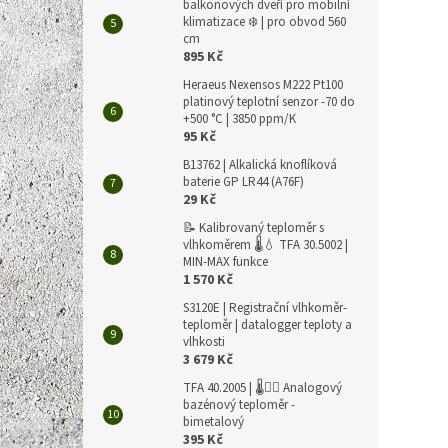
balkonových dveří pro mobilní
klimatizace ❄️ | pro obvod 560
cm
895 Kč
TFA 2
Heraeus Nexensos M222 Pt100
anal
platinový teplotní senzor -70 do
vlhko
+500 °C | 3850 ppm/K
vyrob
95 Kč
B13762 | Alkalická knoflíková
1 636 
baterie GP LR44 (A76F)
1 9
29 Kč
Měrná
1 980 K
📝 Kalibrovaný teploměr s
cena:
vlhkoměrem 🌡️💧 TFA 30.5002 |
MIN-MAX funkce
✅ Měř
1 570 Kč
teplot
prove
S3120E | Registrační vlhkoměr-
Nadča
teploměr | datalogger teploty a
stanic
vlhkosti
3 679 Kč
TFA 40.2005 | 🌡️🏊‍♀️ Analogový
bazénový teploměr -
bimetalový
395 Kč