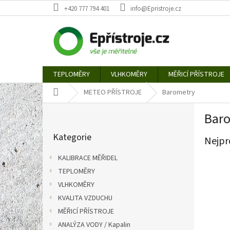
Přejít
+420 777 794 401
info@Epristroje.cz
na
obsah
TEPLOMĚRY
VLHKOMĚRY
MĚŘICÍ PŘÍSTROJE
Domů
METEO PŘÍSTROJE
Barometry
P
Bar
o
Přeskočit
s
Kategorie
kategorie
Nejpr
t
r
KALIBRACE MĚŘIDEL
a
TEPLOMĚRY
n
VLHKOMĚRY
n
í
KVALITA VZDUCHU
p
MĚŘICÍ PŘÍSTROJE
a
ANALÝZA VODY / Kapalin