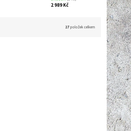
2 989 Kč
27
položek celkem
:
M165WH
Kód:
M407
 690 Kč
3 737 Kč
–17 %
–20 %
stanice
TFA 31.1059.02; LOG220; USB
Datalogger s displejem pro měření
teploty, vlhkosti a tlaku s PDF
Do 7 dnů
Skladem
(1 ks)
výstupem