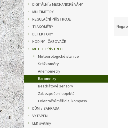
n
DIGITÁLNÍ a MECHANICKÉ VÁHY
e
MULTIMETRY
l
Ř
REGULAČNÍ PŘÍSTROJE
a
Nejpro
TLAKOMĚRY
z
DETEKTORY
e
HODINY - ČASOVAČE
V
n
METEO PŘÍSTROJE
ý
í
p
p
Meteorologické stanice
i
r
Srážkoměry
s
o
Anemometry
p
d
Barometry
r
u
Bezdrátové senzory
o
k
Zabezpečení objektů
d
t
u
ů
Orientační měřidla, kompasy
TFA 2
k
DŮM a ZAHRADA
anal
t
VYTÁPĚNÍ
vlhko
ů
LED svítilny
vyrob