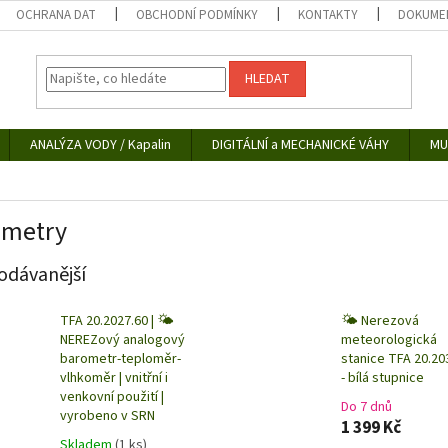
OCHRANA DAT
OBCHODNÍ PODMÍNKY
KONTAKTY
DOKUMEN
HLEDAT
ANALÝZA VODY / Kapalin
DIGITÁLNÍ a MECHANICKÉ VÁHY
MU
ometry
odávanější
TFA 20.2027.60 | 🌤️
🌤️ Nerezová
NEREZový analogový
meteorologická
barometr-teploměr-
stanice TFA 20.20
vlhkoměr | vnitřní i
- bílá stupnice
venkovní použití |
Do 7 dnů
vyrobeno v SRN
1 399 Kč
Skladem
(1 ks)