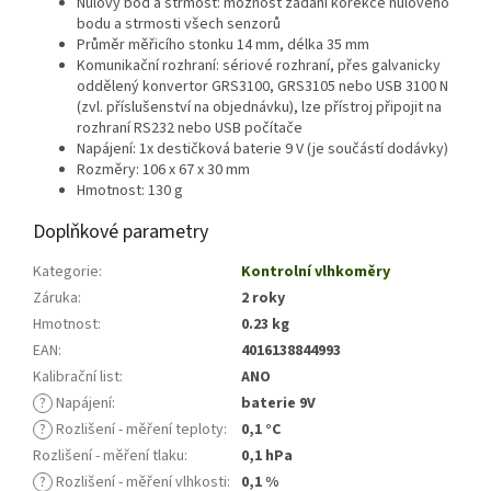
Nulový bod a strmost: možnost zadání korekce nulového
bodu a strmosti všech senzorů
Průměr měřicího stonku 14 mm, délka 35 mm
Komunikační rozhraní: sériové rozhraní, přes galvanicky
oddělený konvertor GRS3100, GRS3105 nebo USB 3100 N
(zvl. příslušenství na objednávku), lze přístroj připojit na
rozhraní RS232 nebo USB počítače
Napájení: 1x destičková baterie 9 V (je součástí dodávky)
Rozměry: 106 x 67 x 30 mm
Hmotnost: 130 g
Doplňkové parametry
Kategorie
:
Kontrolní vlhkoměry
Záruka
:
2 roky
Hmotnost
:
0.23 kg
EAN
:
4016138844993
Kalibrační list
:
ANO
?
Napájení
:
baterie 9V
?
Rozlišení - měření teploty
:
0,1 °C
Rozlišení - měření tlaku
:
0,1 hPa
?
Rozlišení - měření vlhkosti
:
0,1 %