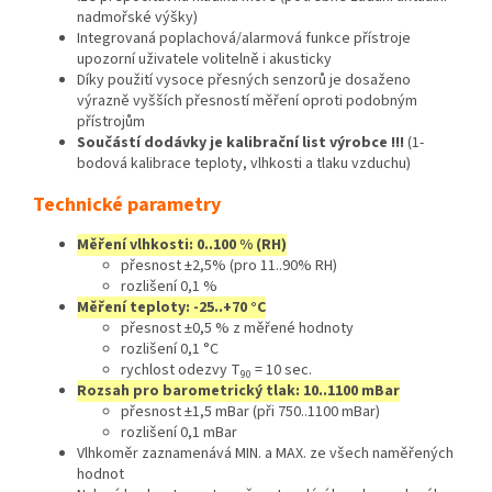
nadmořské výšky)
Integrovaná poplachová/alarmová funkce přístroje
upozorní uživatele volitelně i akusticky
Díky použití vysoce přesných senzorů je dosaženo
výrazně vyšších přesností měření oproti podobným
přístrojům
Součástí dodávky je kalibrační list výrobce !!!
(1-
bodová kalibrace teploty, vlhkosti a tlaku vzduchu)
Technické parametry
Měření vlhkosti: 0..100 % (RH)
přesnost ±2,5% (pro 11..90% RH)
rozlišení 0,1 %
Měření teploty: -25..+70 °C
přesnost ±0,5 % z měřené hodnoty
rozlišení 0,1 °C
rychlost odezvy T
= 10 sec.
90
Rozsah pro barometrický tlak: 10..1100 mBar
přesnost ±1,5 mBar (při 750..1100 mBar)
rozlišení 0,1 mBar
Vlhkoměr zaznamenává MIN. a MAX. ze všech naměřených
hodnot