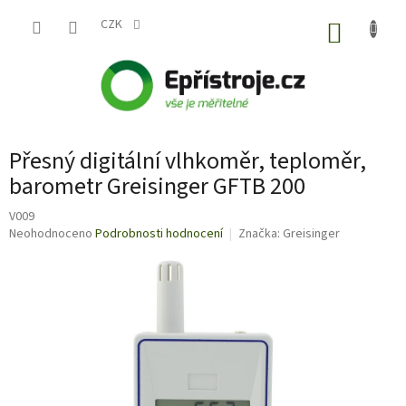
Přejít
na
CZK
NÁKUP
obsah
KOŠÍK
Přesný digitální vlhkoměr, teploměr,
barometr Greisinger GFTB 200
V009
Průměrné
Neohodnoceno
Podrobnosti hodnocení
Značka:
Greisinger
hodnocení
produktu
je
0,0
z
5
hvězdiček.