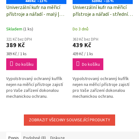
449 Kč
–13 %
519 Kč
–15 %
Univerzální kufr na měřicí
Univerzální kufr na měřicí
přístroje a nářadí - malý |
přístroje a nářadí - střední |
vnitřní rozměry 240 x 200 x
280 x 230 x 55 mm
55 mm
Skladem
(1 ks)
Do 3 dnů
321 Kč bez DPH
363 Kč bez DPH
389 Kč
439 Kč
Měrná
Měrná
389 Kč / 1 ks
439 Kč / 1 ks
cena:
cena:
Do košíku
Do košíku
Vypolstrovaný ochranný kufřík
Vypolstrovaný ochranný kufřík
nejen na měřicí přístroje zajistí
nejen na měřicí přístroje zajistí
pro Vaše zařízení dokonalou
pro Vaše zařízení dokonalou
mechanickou ochranu.
mechanickou ochranu.
ZOBRAZIT VŠECHNY SOUVISEJÍCÍ PRODUKTY
Popis
Podobné (8)
Diskuze