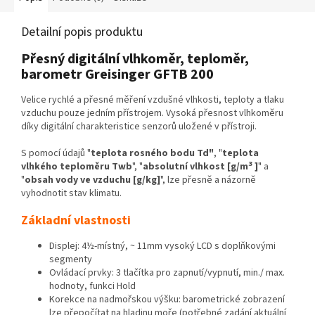
Detailní popis produktu
Přesný digitální vlhkoměr, teploměr,
barometr Greisinger GFTB 200
Velice rychlé a přesné měření vzdušné vlhkosti, teploty a tlaku
vzduchu pouze jedním přístrojem. Vysoká přesnost vlhkoměru
díky digitální charakteristice senzorů uložené v přístroji.
S pomocí údajů "
teplota rosného bodu Td"
, "
teplota
3
vlhkého teploměru Twb
", "
absolutní vlhkost [g/m
]
" a
"
obsah vody ve vzduchu [g/kg]
", lze přesně a názorně
vyhodnotit stav klimatu.
Základní vlastnosti
Displej: 4½-místný, ~ 11mm vysoký LCD s doplňkovými
segmenty
Ovládací prvky: 3 tlačítka pro zapnutí/vypnutí, min./ max.
hodnoty, funkci Hold
Korekce na nadmořskou výšku: barometrické zobrazení
lze přepočítat na hladinu moře (potřebné zadání aktuální