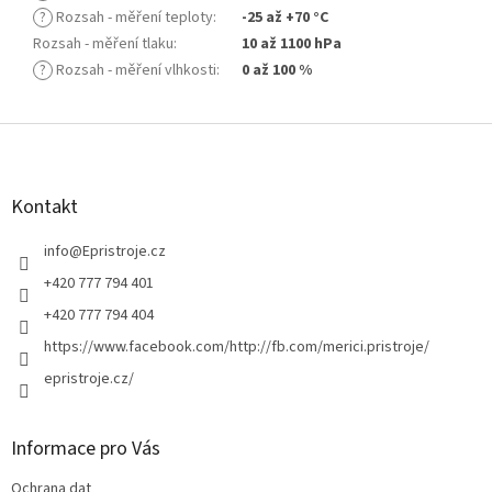
?
Rozsah - měření teploty
:
-25 až +70 °C
Rozsah - měření tlaku
:
10 až 1100 hPa
?
Rozsah - měření vlhkosti
:
0 až 100 %
Z
á
p
a
Kontakt
t
í
info
@
Epristroje.cz
+420 777 794 401
+420 777 794 404
https://www.facebook.com/http://fb.com/merici.pristroje/
epristroje.cz/
Informace pro Vás
Ochrana dat