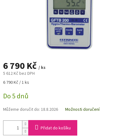
6 790 Kč
/ ks
5 612 Kč bez DPH
Měrná
6 790 Kč / 1 ks
cena:
Do 5 dnů
Můžeme doručit do:
18.8.2026
Možnosti doručení
Přidat do košíku