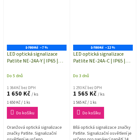
svítítcí LED. Rozměry (Ø x...
svítítcí LED. Rozměry (Ø x v)...
1 780 Kč
–7 %
1 780 Kč
–12 %
LED optická signalizace
LED optická signalizace
Patlite NE-24A-Y | IP65 |
Patlite NE-24A-C | IP65 |
ORANŽOVÁ | Trvalé světlo |
BÍLÁ | Trvalé světlo | 24
24 V/DC | Ø 56 x 61 mm
V/DC | Ø 56 x 61 mm
Do 5 dnů
Do 3 dnů
1 364 Kč bez DPH
1 293 Kč bez DPH
1 650 Kč
1 565 Kč
/ ks
/ ks
Měrná
Měrná
1 650 Kč / 1 ks
1 565 Kč / 1 ks
cena:
cena:
Do košíku
Do košíku
Oranžová optická signalizace
Bílá optická signalizace značky
značky Patlite. Signalizační
Patlite. Signalizační osvětlení je
osvětlení je určeno
určeno pro napájecí napětí 24