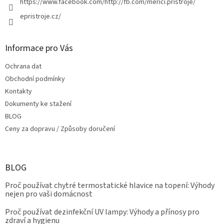
https://www.facebook.com/http://fb.com/merici.pristroje/
v
epristroje.cz/
ý
p
i
s
Informace pro Vás
u
Ochrana dat
Obchodní podmínky
Kontakty
Dokumenty ke stažení
BLOG
Ceny za dopravu / Způsoby doručení
BLOG
Proč používat chytré termostatické hlavice na topení: Výhody
nejen pro vaši domácnost
Proč používat dezinfekční UV lampy: Výhody a přínosy pro
zdraví a hygienu