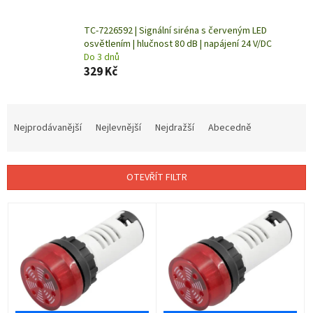
TC-7226592 | Signální siréna s červeným LED
osvětlením | hlučnost 80 dB | napájení 24 V/DC
Do 3 dnů
329 Kč
Ř
a
Nejprodávanější
Nejlevnější
Nejdražší
Abecedně
z
e
n
OTEVŘÍT FILTR
í
p
V
r
ý
o
p
d
i
u
s
k
p
t
r
ů