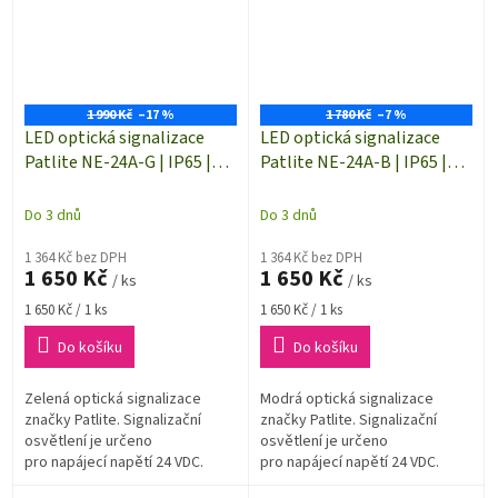
1 990 Kč
–17 %
1 780 Kč
–7 %
LED optická signalizace
LED optická signalizace
Patlite NE-24A-G | IP65 |
Patlite NE-24A-B | IP65 |
ZELENÁ | Trvalé světlo | 24
MODRÁ | Trvalé světlo | 24
V/DC | Ø 56 x 61 mm
V/DC | Ø 56 x 61 mm
Do 3 dnů
Do 3 dnů
1 364 Kč bez DPH
1 364 Kč bez DPH
1 650 Kč
1 650 Kč
/ ks
/ ks
Měrná
Měrná
1 650 Kč / 1 ks
1 650 Kč / 1 ks
cena:
cena:
Do košíku
Do košíku
Zelená optická signalizace
Modrá optická signalizace
značky Patlite. Signalizační
značky Patlite. Signalizační
osvětlení je určeno
osvětlení je určeno
pro napájecí napětí 24 VDC.
pro napájecí napětí 24 VDC.
Zdrojem světla je vysoce
Zdrojem světla je vysoce