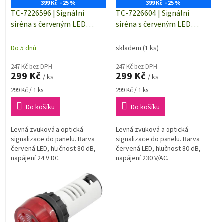
o
399 Kč
–25 %
399 Kč
–25 %
d
TC-7226596 | Signální
TC-7226604 | Signální
u
siréna s červeným LED
siréna s červeným LED
k
osvětlením | hlučnost 80 dB
osvětlením | hlučnost 80 dB
t
| napájení 12 V/DC
| napájení 230 V/AC
Do 5 dnů
skladem
(1 ks)
ů
247 Kč bez DPH
247 Kč bez DPH
299 Kč
299 Kč
/ ks
/ ks
Měrná
Měrná
299 Kč / 1 ks
299 Kč / 1 ks
cena:
cena:
Do košíku
Do košíku
Levná zvuková a optická
Levná zvuková a optická
signalizace do panelu. Barva
signalizace do panelu. Barva
červená LED, hlučnost 80 dB,
červená LED, hlučnost 80 dB,
napájení 24 V DC.
napájení 230 V/AC.