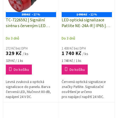
399 Kč
–17 %
1 990 Kč
–12 %
TC-7226592 | Signální
LED optická signalizace
siréna s červeným LED
Patlite NE-24A-R | IP65 |
osvětlením | hlučnost 80 dB
ČERVENÁ | Trvalé světlo |
| napájení 24 V/DC
24 V/DC | Ø 56 x 61 mm
Do 3 dnů
Do 3 dnů
272 Kč bez DPH
1 438 Kč bez DPH
329 Kč
1 740 Kč
/ ks
/ ks
Měrná
Měrná
329 Kč / 1 ks
1 740 Kč / 1 ks
cena:
cena:
Do košíku
Do košíku
Levná zvuková a optická
Červená optická signalizace
signalizace do panelu. Barva
značky Patlite. Signalizační
červená LED, hlučnost 80 dB,
osvětlení je určeno
napájení 24 V DC.
pro napájecí napětí 24 VDC.
Zdrojem světla je vysoce
svítítcí LED. Rozměry (Ø x...