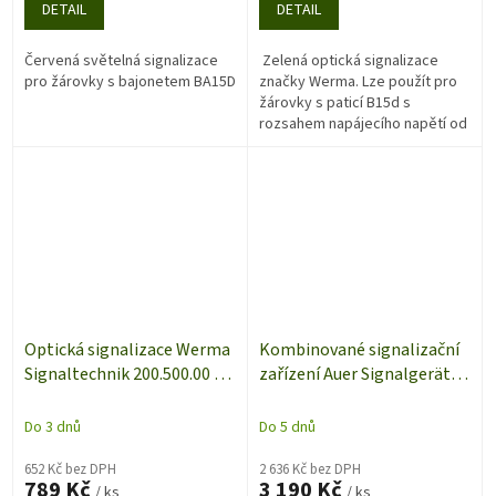
DETAIL
DETAIL
Červená světelná signalizace
Zelená optická signalizace
pro žárovky s bajonetem BA15D
značky Werma. Lze použít pro
žárovky s paticí B15d s
rozsahem napájecího napětí od
12 do 230 VAC. Dodáváno bez
žárovky.
Optická signalizace Werma
Kombinované signalizační
Signaltechnik 200.500.00 |
zařízení Auer Signalgeräte
IP65 | Modrá | Trvalé světlo
KLL, červená, trvalé světlo,
| 12-240 V AC/DC
stálý tón, 88 dB, 230 V/AC
Do 3 dnů
Do 5 dnů
652 Kč bez DPH
2 636 Kč bez DPH
789 Kč
3 190 Kč
/ ks
/ ks