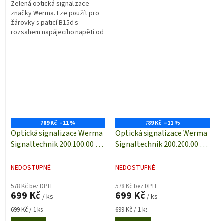
Zelená optická signalizace
značky Werma. Lze použít pro
žárovky s paticí B15d s
rozsahem napájecího napětí od
12 do 230 VAC. Dodáváno bez
žárovky. Rozměry (Ø x v) 57 mm
x...
789 Kč
–11 %
789 Kč
–11 %
Optická signalizace Werma
Optická signalizace Werma
Signaltechnik 200.100.00 |
Signaltechnik 200.200.00 |
IP65 | Červená | Trvalé
IP65 | Zelená | Trvalé světlo
světlo | 12-240 V AC/DC
| 12-240 V AC/DC
NEDOSTUPNÉ
NEDOSTUPNÉ
578 Kč bez DPH
578 Kč bez DPH
699 Kč
699 Kč
/ ks
/ ks
Měrná
Měrná
699 Kč / 1 ks
699 Kč / 1 ks
cena:
cena: