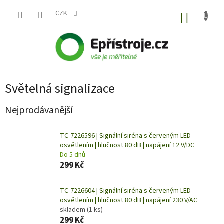
Přejít
na
CZK
NÁKUP
obsah
KOŠÍK
Světelná signalizace
Nejprodávanější
TC-7226596 | Signální siréna s červeným LED
osvětlením | hlučnost 80 dB | napájení 12 V/DC
Do 5 dnů
299 Kč
TC-7226604 | Signální siréna s červeným LED
osvětlením | hlučnost 80 dB | napájení 230 V/AC
skladem
(1 ks)
299 Kč