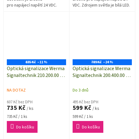
pro napájecí napětí 24 VDC.
VDC. Zdrojem světla je bílá LED.
Zdrojem světla je vysoce
Rozměry (Ø x v) 56 x 61 mm.
svítítcí LED. Rozměry (Ø x v)...
835 Kč
–11 %
789 Kč
–24 %
Optická signalizace Werma
Optická signalizace Werma
Signaltechnik 210.200.00 |
Signaltechnik 200.400.00 |
IP65 | Zelená | Trvalé světlo
IP65 | Bílá | Trvalé světlo |
| 12-240 V AC/DC
12-240 V AC/DC
NA DOTAZ
Do 3 dnů
607 Kč bez DPH
495 Kč bez DPH
735 Kč
599 Kč
/ ks
/ ks
Měrná
Měrná
735 Kč / 1 ks
599 Kč / 1 ks
cena:
cena:
Do košíku
Do košíku