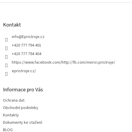
l
Z
á
á
d
p
a
a
Kontakt
c
t
í
í
info
@
Epristroje.cz
p
r
+420 777 794 401
v
+420 777 794 404
k
y
https://www.facebook.com/http://fb.com/merici.pristroje/
v
epristroje.cz/
ý
p
i
s
Informace pro Vás
u
Ochrana dat
Obchodní podmínky
Kontakty
Dokumenty ke stažení
BLOG