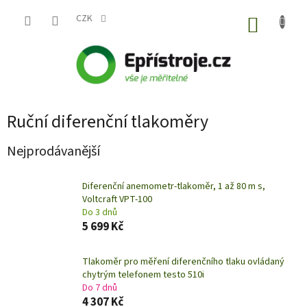
Přejít
na
CZK
NÁKUP
obsah
KOŠÍK
Ruční diferenční tlakoměry
Nejprodávanější
Diferenční anemometr-tlakoměr, 1 až 80 m s,
Voltcraft VPT-100
Do 3 dnů
5 699 Kč
Tlakoměr pro měření diferenčního tlaku ovládaný
chytrým telefonem testo 510i
Do 7 dnů
4 307 Kč