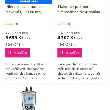
o
6 295 Kč
–9 %
d
Diferenční anemometr-
Tlakoměr pro měření
u
tlakoměr, 1 až 80 m s,
diferenčního tlaku ovládaný
k
Voltcraft VPT-100
chytrým telefonem testo
t
510i
Do 3 dnů
Do 7 dnů
ů
4 710 Kč bez DPH
3 560 Kč bez DPH
5 699 Kč
4 307 Kč
/ ks
/ ks
Měrná
Měrná
5 699 Kč / 1 ks
4 307 Kč / 1 ks
cena:
cena:
Do košíku
Do košíku
Potřebujete měřit rychlost
S novými chytrými sondami
proudění vzduchu např. ve
měří technici klimatizací,
ventilačních a klimatizačních
chladicích zařízení a topenáři
potrubích? Pomocí tohoto
ještě mobilněji, než kdykoliv
diferenčního tlakoměru s
předtím. Kompaktní měřicí
pitotovou trubicí lze měřit
přístroje se dají totiž
nejen vysoké...
obsluhovat...