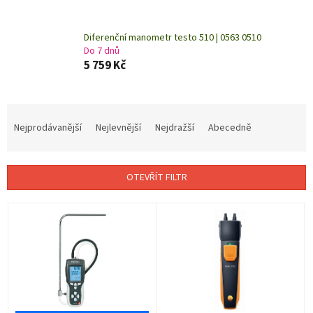
Diferenční manometr testo 510 | 0563 0510
Do 7 dnů
5 759 Kč
Ř
a
Nejprodávanější
Nejlevnější
Nejdražší
Abecedně
z
e
n
OTEVŘÍT FILTR
í
p
V
r
ý
o
p
d
i
u
s
k
p
t
r
ů