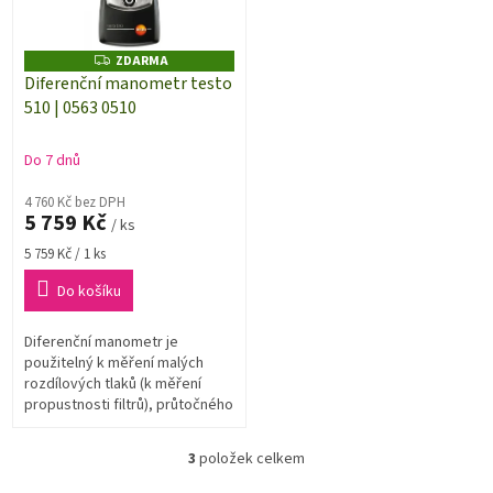
ZDARMA
Z
D
Diferenční manometr testo
A
510 | 0563 0510
R
M
A
Do 7 dnů
4 760 Kč bez DPH
5 759 Kč
/ ks
Měrná
5 759 Kč / 1 ks
cena:
Do košíku
Diferenční manometr je
použitelný k měření malých
rozdílových tlaků (k měření
propustnosti filtrů), průtočného
tlaku plynů, měření jemného
tahu a k měření proudění s...
3
položek celkem
O
v