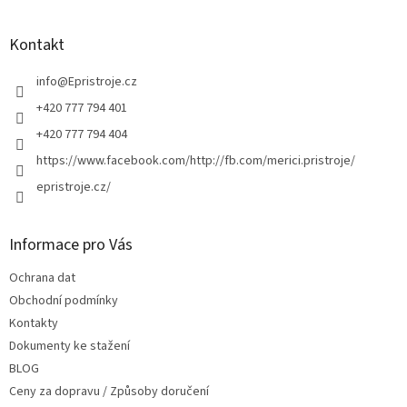
a
á
n
c
p
í
í
a
Kontakt
p
t
r
í
info
@
Epristroje.cz
v
k
+420 777 794 401
y
+420 777 794 404
v
ý
https://www.facebook.com/http://fb.com/merici.pristroje/
p
epristroje.cz/
i
s
u
Informace pro Vás
Ochrana dat
Obchodní podmínky
Kontakty
Dokumenty ke stažení
BLOG
Ceny za dopravu / Způsoby doručení