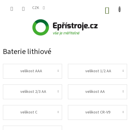
Přejít
na
CZK
NÁKUP
obsah
KOŠÍK
Baterie lithiové
velikost AAA
velikost 1/2 AA
velikost 2/3 AA
velikost AA
velikost C
velikost CR-V9