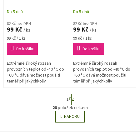
Do 5 dnů
Do 5 dnů
82 Kč bez DPH
82 Kč bez DPH
99 Kč
99 Kč
/ ks
/ ks
Měrná
Měrná
99 Kč / 1 ks
99 Kč / 1 ks
cena:
cena:
Do košíku
Do košíku
Extrémně široký rozsah
Extrémně široký rozsah
provozních teplot od -40 °C do
provozních teplot od -40 °C do
+60 °C dává možnost použití
+60 °C dává možnost použití
téměř při jakýchkoliv
téměř při jakýchkoliv
venkovních podmínkách.
venkovních podmínkách.
Určené zejména pro náročná
Určené zejména pro náročná
S
fotografická a další...
fotografická a další...
1
2
t
r
28
položek celkem
O
á
v
NAHORU
n
l
k
o
á
v
Z
d
á