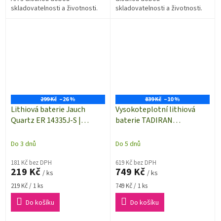
skladovatelnosti a životnosti.
skladovatelnosti a životnosti.
Baterie je z výroby osazena
Baterie je z výroby osazena
pájecími drátovými vývody.
pájecími drátovými vývody.
Kapacita baterie 1200 mAh.
Kapacita baterie 2400 mAh.
299 Kč
–26 %
839 Kč
–10 %
Lithiová baterie Jauch
Vysokoteplotní lithiová
Quartz ER 14335J-S |
baterie TADIRAN
velikost 2/3 AA - 3,6 V - 1650
BATTERIES velikosti AA |
mAh | 1 kus
3,6 V | 1800 mAh | -55 až
Do 3 dnů
Do 5 dnů
+130 °C | 1 kus
181 Kč bez DPH
619 Kč bez DPH
219 Kč
749 Kč
/ ks
/ ks
Měrná
Měrná
219 Kč / 1 ks
749 Kč / 1 ks
cena:
cena:
Do košíku
Do košíku