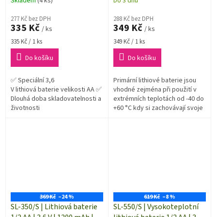
Skladem
(4 ks)
Do 3 dnů
277 Kč bez DPH
288 Kč bez DPH
335 Kč
349 Kč
/ ks
/ ks
Měrná
Měrná
335 Kč / 1 ks
349 Kč / 1 ks
cena:
cena:
Do košíku
Do košíku
✅ Speciální 3,6
Primární lithiové baterie jsou
V lithiová baterie velikosti AA ✅
vhodné zejména při použití v
Dlouhá doba skladovatelnosti a
extrémních teplotách od -40 do
životnosti
+60 °C kdy si zachovávají svoje
vlastnosti
369 Kč
–24 %
619 Kč
–8 %
SL-350/S | Lithiová baterie
SL-550/S | Vysokoteplotní