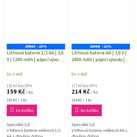
199 Kč
–20 %
239 Kč
–10 %
Lithiová baterie 1/2 AA | 3,6
Lithiová baterie AA | 3,6 V |
V | 1200 mAh | pájecí vývody
2400 mAh | pájecí vývody |
| ER 14250 AX
VC-12714110
Do 3 dnů
Do 3 dnů
131 Kč bez DPH
177 Kč bez DPH
159 Kč
214 Kč
/ ks
/ ks
Měrná
Měrná
159 Kč / 1 ks
214 Kč / 1 ks
cena:
cena:
Do košíku
Do košíku
Speciální 3,6
Speciální 3,6
V lithiová baterie velikosti 1/2
V lithiová baterie velikosti AA s
AA s dlouhou dobou
dlouhou dobou