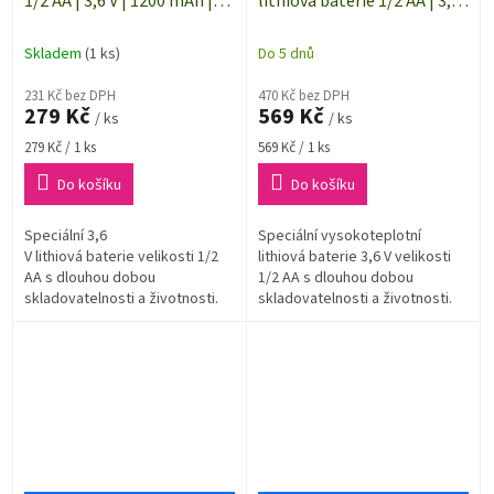
1/2 AA | 3,6 V | 1200 mAh |
lithiová baterie 1/2 AA | 3,6
Tadiran Batteries
V | 900 mAh | -55 až +130 °C
| Tadiran Batteries
Skladem
(1 ks)
Do 5 dnů
231 Kč bez DPH
470 Kč bez DPH
279 Kč
569 Kč
/ ks
/ ks
Měrná
Měrná
279 Kč / 1 ks
569 Kč / 1 ks
cena:
cena:
Do košíku
Do košíku
Speciální 3,6
Speciální vysokoteplotní
V lithiová baterie velikosti 1/2
lithiová baterie 3,6 V velikosti
AA s dlouhou dobou
1/2 AA s dlouhou dobou
skladovatelnosti a životnosti.
skladovatelnosti a životnosti.
Kapacita baterie 1200 mAh.
Kapacita baterie 900 mAh.
Baterie je odolná...