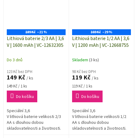
189 Kč
–21 %
169 Kč
–29 %
Lithiová baterie 2/3 AA | 3,6
Lithiová baterie 1/2 AA | 3,6
V | 1600 mAh | VC-12632305
V | 1200 mAh | VC-12668755
Do 3 dnů
Skladem
(3 ks)
123 Kč bez DPH
98 Kč bez DPH
149 Kč
119 Kč
/ ks
/ ks
Měrná
Měrná
149 Kč / 1 ks
119 Kč / 1 ks
cena:
cena:
Do košíku
Do košíku
Speciální 3,6
Speciální 3,6
V lithiová baterie velikosti 2/3
V lithiová baterie velikosti 1/2
AA s dlouhou dobou
AA s dlouhou dobou
skladovatelnosti a životnosti.
skladovatelnosti a životnosti.
Kapacita baterie 1600 mAh.
Kapacita baterie 1200 mAh.