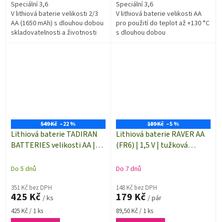
Speciální 3,6
Speciální 3,6
V lithiová baterie velikosti 2/3
V lithiová baterie velikosti AA
AA (1650 mAh) s dlouhou dobou
pro použití do teplot až +130 °C
skladovatelnosti a životnosti
s dlouhou dobou
skladovatelnosti a životnosti
549 Kč
–22 %
189 Kč
–5 %
Lithiová baterie TADIRAN
Lithiová baterie RAVER AA
BATTERIES velikosti AA |
(FR6) | 1,5 V | tužková
3,6 V | 2400 mAh | 1 kus
baterie | 2 kusy | B7821
Do 5 dnů
Do 7 dnů
351 Kč bez DPH
148 Kč bez DPH
425 Kč
179 Kč
/ ks
/ pár
Měrná
Měrná
425 Kč / 1 ks
89,50 Kč / 1 ks
cena:
cena: