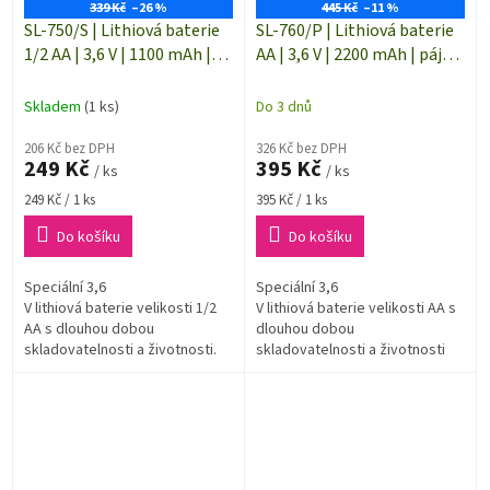
339 Kč
–26 %
445 Kč
–11 %
SL-750/S | Lithiová baterie
SL-760/P | Lithiová baterie
1/2 AA | 3,6 V | 1100 mAh |
AA | 3,6 V | 2200 mAh | pájecí
Tadiran Batteries
vývody | Tadiran Batteries
Skladem
(1 ks)
Do 3 dnů
206 Kč bez DPH
326 Kč bez DPH
249 Kč
395 Kč
/ ks
/ ks
Měrná
Měrná
249 Kč / 1 ks
395 Kč / 1 ks
cena:
cena:
Do košíku
Do košíku
Speciální 3,6
Speciální 3,6
V lithiová baterie velikosti 1/2
V lithiová baterie velikosti AA s
AA s dlouhou dobou
dlouhou dobou
skladovatelnosti a životnosti.
skladovatelnosti a životnosti
Kapacita baterie 1100 mAh.
(až 10 let). Baterie je z výroby
osazena pájecími drátovými
vývody....