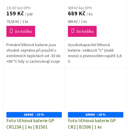
131 Kč bez DPH
569 Kč bez DPH
159 Kč
689 Kč
/ pár
/ ks
Měrná
Měrná
79,50 Kč / 1 ks
689 Kč / 1 ks
cena:
cena:
Do košíku
Do košíku
Primární lithiové baterie jsou
Vysokokapacitní lithiová
vhodné zejména při použití v
baterie velikosti "C" (malé
extrémních teplotách od -30 do
mono) o jmenovitém napětí 3,6
+60 °C kdy si zachovávají svoje
V.
vlastnosti
129 Kč
–23 %
139 Kč
–28 %
Foto lithiová baterie GP
Foto lithiová baterie GP
CR123A | 1 ks | B1501
CR2 | B1506 | 1 ks