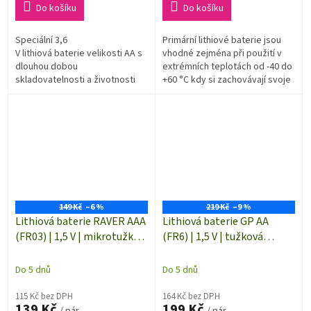
Do košíku
Do košíku
Speciální 3,6
Primární lithiové baterie jsou
V lithiová baterie velikosti AA s
vhodné zejména při použití v
dlouhou dobou
extrémních teplotách od -40 do
skladovatelnosti a životnosti
+60 °C kdy si zachovávají svoje
vlastnosti
149 Kč
–6 %
219 Kč
–9 %
Lithiová baterie RAVER AAA
Lithiová baterie GP AA
(FR03) | 1,5 V | mikrotužka |
(FR6) | 1,5 V | tužková
2 kusy | B7811
baterie | 2 kusy | B15212
Do 5 dnů
Do 5 dnů
115 Kč bez DPH
164 Kč bez DPH
139 Kč
199 Kč