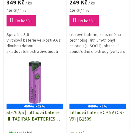
349 Kč
249 Kč
/ ks
/ ks
Měrná
Měrná
349 Kč / 1 ks
249 Kč / 1 ks
cena:
cena:
Do košíku
Do košíku
Speciální 3,6
Lithiové baterie, založené na
V lithiová baterie velikosti AA s
technologii lithium-thionyl
dlouhou dobou
chloridu (Li-SOCl2), obsahují
skladovatelnosti a životnosti
soustředné elektrody (ve tvaru
cívky) s vysokou zatížitelností.
Vysoké provozní napětí,...
459 Kč
–27 %
369 Kč
–5 %
SL-760/S | Lithiová baterie
Lithiová baterie CP 9V (CR-
🔋 TADIRAN BATTERIES
V9) | B1509
velikosti AA | 3,6 V | 2200
mAh | 1 kus