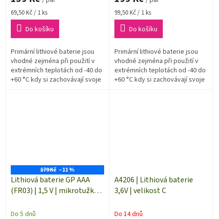
/ pár
/ pár
Měrná
Měrná
69,50 Kč / 1 ks
99,50 Kč / 1 ks
cena:
cena:
Do košíku
Do košíku
Primární lithiové baterie jsou
Primární lithiové baterie jsou
vhodné zejména při použití v
vhodné zejména při použití v
extrémních teplotách od -40 do
extrémních teplotách od -40 do
+60 °C kdy si zachovávají svoje
+60 °C kdy si zachovávají svoje
vlastnosti
vlastnosti
179 Kč
–11 %
Lithiová baterie GP AAA
A4206 | Lithiová baterie
(FR03) | 1,5 V | mikrotužka |
3,6V | velikost C
2 kusy | B15112
Do 5 dnů
Do 14 dnů