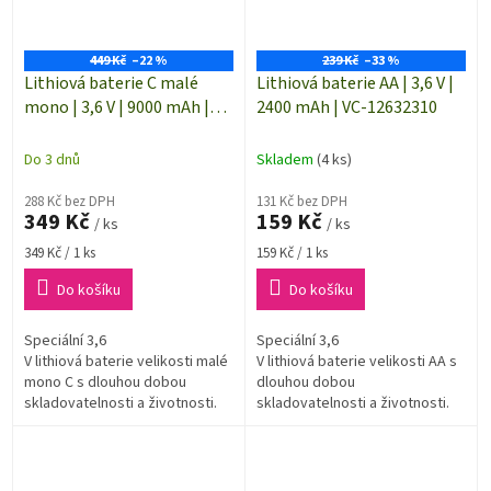
449 Kč
–22 %
239 Kč
–33 %
Lithiová baterie C malé
Lithiová baterie AA | 3,6 V |
mono | 3,6 V | 9000 mAh |
2400 mAh | VC-12632310
VC-12874155
Do 3 dnů
Skladem
(4 ks)
288 Kč bez DPH
131 Kč bez DPH
349 Kč
159 Kč
/ ks
/ ks
Měrná
Měrná
349 Kč / 1 ks
159 Kč / 1 ks
cena:
cena:
Do košíku
Do košíku
Speciální 3,6
Speciální 3,6
V lithiová baterie velikosti malé
V lithiová baterie velikosti AA s
mono C s dlouhou dobou
dlouhou dobou
skladovatelnosti a životnosti.
skladovatelnosti a životnosti.
Kapacita baterie 9000 mAh.
Kapacita baterie 2400 mAh.