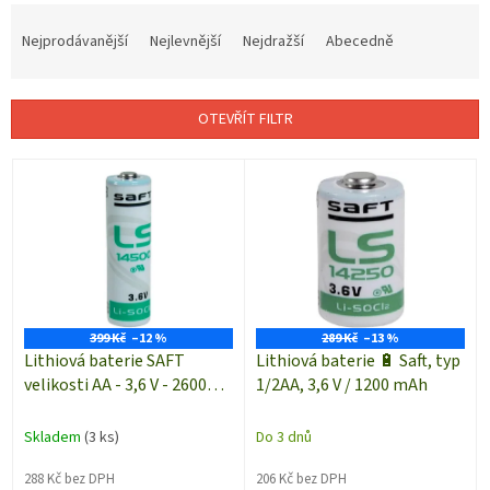
Ř
a
Nejprodávanější
Nejlevnější
Nejdražší
Abecedně
z
e
n
OTEVŘÍT FILTR
í
p
V
r
ý
o
p
d
i
u
s
k
p
t
r
ů
o
399 Kč
–12 %
289 Kč
–13 %
d
Lithiová baterie SAFT
Lithiová baterie 🔋 Saft, typ
u
velikosti AA - 3,6 V - 2600
1/2AA, 3,6 V / 1200 mAh
k
mAh - 1 kus
t
Skladem
(3 ks)
Do 3 dnů
ů
288 Kč bez DPH
206 Kč bez DPH