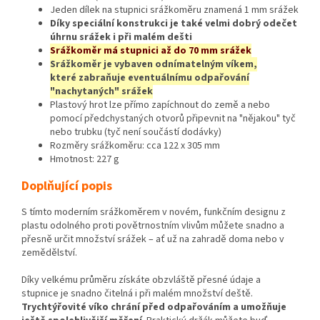
Jeden dílek na stupnici srážkoměru znamená 1 mm srážek
Díky speciální konstrukci je také velmi dobrý odečet
úhrnu srážek i při malém dešti
Srážkoměr má stupnici až do 70 mm srážek
Srážkoměr je vybaven odnímatelným víkem,
které zabraňuje eventuálnímu odpařování
"nachytaných" srážek
Plastový hrot lze přímo zapíchnout do země a nebo
pomocí předchystaných otvorů připevnit na "nějakou" tyč
nebo trubku (tyč není součástí dodávky)
Rozměry srážkoměru: cca 122 x 305 mm
Hmotnost: 227 g
Doplňující popis
S tímto moderním srážkoměrem v novém, funkčním designu z
plastu odolného proti povětrnostním vlivům můžete snadno a
přesně určit množství srážek – ať už na zahradě doma nebo v
zemědělství.
Díky velkému průměru získáte obzvláště přesné údaje a
stupnice je snadno čitelná i při malém množství deště.
Trychtýřovité víko chrání před odpařováním a umožňuje