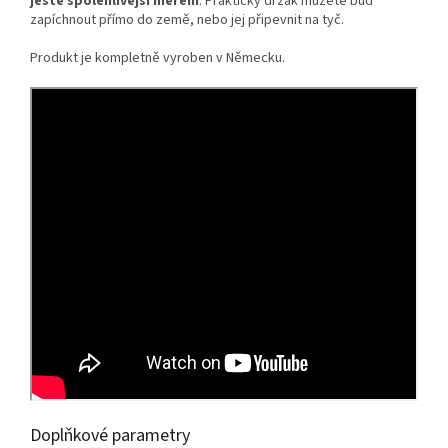
ještě spolehlivější měření
. Praktický držák můžete buď
zapíchnout přímo do země, nebo jej připevnit na tyč.
Produkt je kompletně vyroben v Německu.
Doplňkové parametry