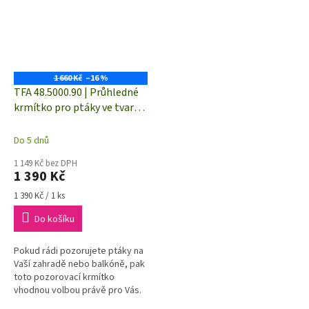
1 660 Kč
–16 %
TFA 48.5000.90 | Průhledné
krmítko pro ptáky ve tvaru
zvonku
Do 5 dnů
1 149 Kč bez DPH
1 390 Kč
Měrná
1 390 Kč / 1 ks
cena:
Do košíku
Pokud rádi pozorujete ptáky na
Vaší zahradě nebo balkóně, pak
toto pozorovací krmítko
vhodnou volbou právě pro Vás.
Průhledná konstrukce krmítka