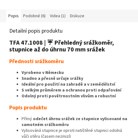
ve tvaru zvonku, snadné plnění
a...
Popis
Podobné (6)
Videa (1)
Diskuze
Detailní popis produktu
TFA 47.1008 | ☔ Přehledný srážkoměr,
stupnice až do úhrnu 70 mm srážek
Přednosti srážkoměru
Vyrobeno v Německu
Snadno a přesně určuje srážky
Ideální pro použití na zahradě a v zemědělství
S velkým průměrem a ochranou proti odpařování
Odolný proti povětrnostním vlivům a robustní
Popis produktu
Přímý
odečet úhrnu srážek ze stupnice vylisované na
samotném srážkoměru
Vylisováná stupnice je oproti natištěné stupnici odolná
vůči otěru (časem nezmizí)