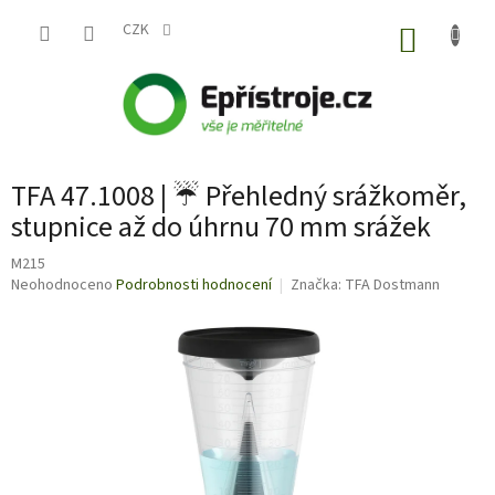
Přejít
na
CZK
NÁKUP
obsah
KOŠÍK
TFA 47.1008 | ☔ Přehledný srážkoměr,
stupnice až do úhrnu 70 mm srážek
M215
Průměrné
Neohodnoceno
Podrobnosti hodnocení
Značka:
TFA Dostmann
hodnocení
produktu
je
0,0
z
5
hvězdiček.