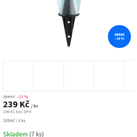
284 Kč
–15 %
284 Kč
–15 %
239 Kč
/ ks
198 Kč bez DPH
Měrná
239 Kč / 1 ks
cena:
Skladem
(7 ks)