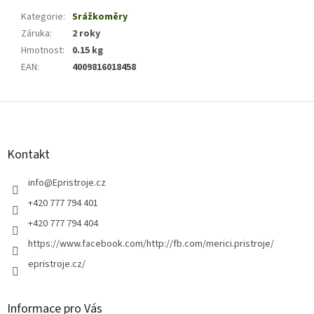
Kategorie
:
Srážkoměry
Záruka
:
2 roky
Hmotnost
:
0.15 kg
EAN
:
4009816018458
Z
á
p
a
Kontakt
t
í
info
@
Epristroje.cz
+420 777 794 401
+420 777 794 404
https://www.facebook.com/http://fb.com/merici.pristroje/
epristroje.cz/
Informace pro Vás