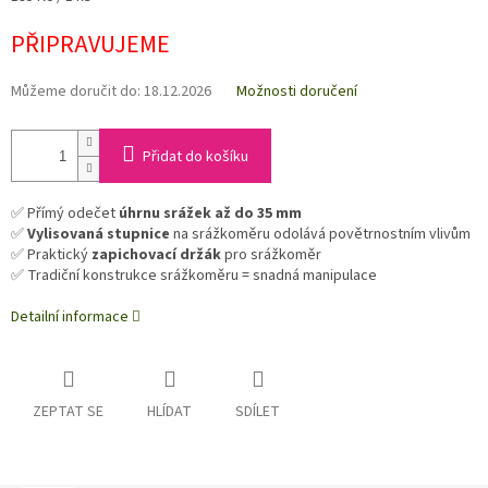
cena:
PŘIPRAVUJEME
Můžeme doručit do:
18.12.2026
Možnosti doručení
Přidat do košíku
✅ Přímý odečet
úhrnu srážek až do 35 mm
✅
Vylisovaná stupnice
na srážkoměru odolává povětrnostním vlivům
✅ Praktický
zapichovací držák
pro srážkoměr
✅ Tradiční konstrukce srážkoměru = snadná manipulace
Detailní informace
ZEPTAT SE
HLÍDAT
SDÍLET