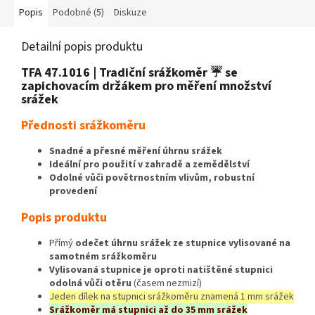
Popis
Podobné (5)
Diskuze
Detailní popis produktu
TFA 47.1016 | Tradiční srážkoměr ☔ se
zapichovacím držákem pro měření množství
srážek
Přednosti srážkoměru
Snadné a přesné měření úhrnu srážek
Ideální pro použití v zahradě a zemědělství
Odolné vůči povětrnostním vlivům, robustní
provedení
Popis produktu
Přímý
odečet úhrnu srážek ze stupnice vylisované na
samotném srážkoměru
Vylisovaná stupnice je oproti natištěné stupnici
odolná vůči otěru
(časem nezmizí)
Jeden dílek na stupnici srážkoměru znamená 1 mm srážek
Srážkoměr má stupnici až do 35 mm srážek