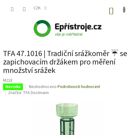
Přejít
na
CZK
NÁKUP
obsah
KOŠÍK
TFA 47.1016 | Tradiční srážkoměr ☔ se
zapichovacím držákem pro měření
množství srážek
M218
Průměrné
Neohodnoceno
Podrobnosti hodnocení
Novinka
hodnocení
Značka:
TFA Dostmann
produktu
je
0,0
z
5
hvězdiček.