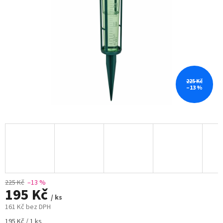
225 Kč
–13 %
225 Kč
–13 %
195 Kč
/ ks
161 Kč bez DPH
Měrná
195 Kč / 1 ks