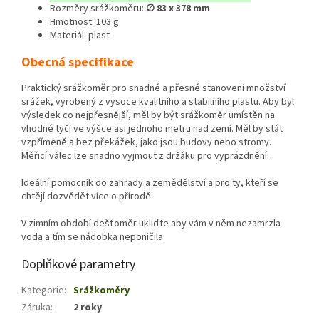
Rozměry srážkoměru:
∅ 83 x 378 mm
Hmotnost: 103 g
Materiál: plast
Obecná specifikace
Praktický srážkoměr pro snadné a přesné stanovení množství
srážek, vyrobený z vysoce kvalitního a stabilního plastu. Aby byl
výsledek co nejpřesnější, měl by být srážkoměr umístěn na
vhodné tyči ve výšce asi jednoho metru nad zemí. Měl by stát
vzpřímeně a bez překážek, jako jsou budovy nebo stromy.
Měřicí válec lze snadno vyjmout z držáku pro vyprázdnění.
Ideální pomocník do zahrady a zemědělství a pro ty, kteří se
chtějí dozvědět více o přírodě.
V zimním období dešťoměr ukliďte aby vám v něm nezamrzla
voda a tím se nádobka neponičila.
Doplňkové parametry
Kategorie
:
Srážkoměry
Záruka
:
2 roky