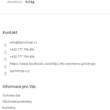
Hmotnost
:
0.2 kg
Z
á
p
a
Kontakt
t
í
info
@
Epristroje.cz
+420 777 794 401
+420 777 794 404
https://www.facebook.com/http://fb.com/merici.pristroje/
epristroje.cz/
Informace pro Vás
Ochrana dat
Obchodní podmínky
Kontakty