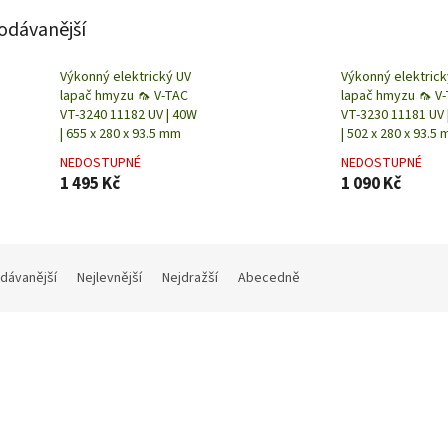
odávanější
Výkonný elektrický UV
Výkonný elektrick
lapač hmyzu 🦟 V-TAC
lapač hmyzu 🦟 V
VT-3240 11182 UV | 40W
VT-3230 11181 UV 
| 655 x 280 x 93.5 mm
| 502 x 280 x 93.5
NEDOSTUPNÉ
NEDOSTUPNÉ
1 495 Kč
1 090 Kč
dávanější
Nejlevnější
Nejdražší
Abecedně
Kód:
F9213
K