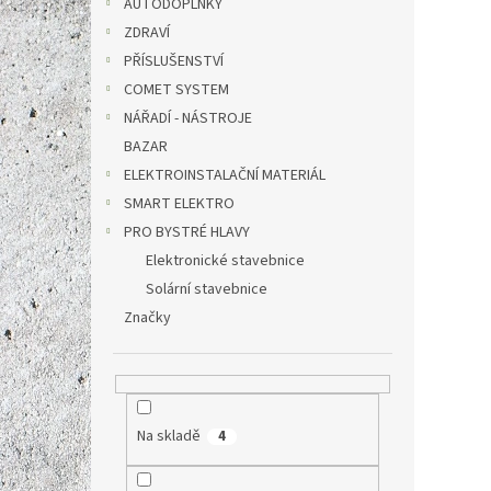
AUTODOPLŇKY
ZDRAVÍ
PŘÍSLUŠENSTVÍ
COMET SYSTEM
NÁŘADÍ - NÁSTROJE
BAZAR
Elekt
ELEKTROINSTALAČNÍ MATERIÁL
TSA02
SMART ELEKTRO
PRO BYSTRÉ HLAVY
Elektronické stavebnice
528 Kč
Solární stavebnice
639
Značky
Měrná
639 Kč 
cena:
✅ Elek
létají
mřížce
Na skladě
4
hmyz