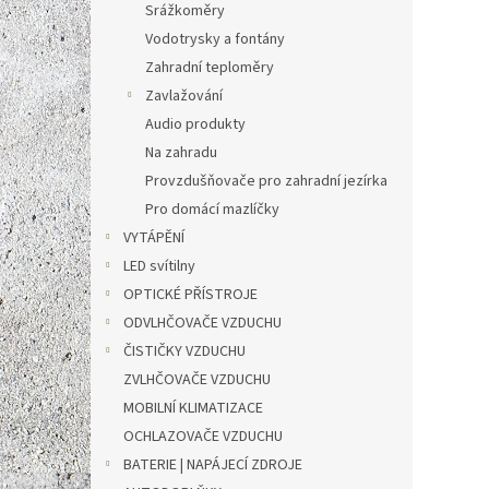
p
d
Srážkoměry
r
u
Vodotrysky a fontány
o
k
Zahradní teploměry
d
t
u
ů
Zavlažování
Výkon
k
Audio produkty
V-TAC
t
Na zahradu
280 x
ů
Provzdušňovače pro zahradní jezírka
Pro domácí mazlíčky
1 236 
VYTÁPĚNÍ
1 4
LED svítilny
Měrná
1 495 K
OPTICKÉ PŘÍSTROJE
cena:
ODVLHČOVAČE VZDUCHU
✅ Elek
létají
ČISTIČKY VZDUCHU
mřížce
ZVLHČOVAČE VZDUCHU
hmyz
MOBILNÍ KLIMATIZACE
OCHLAZOVAČE VZDUCHU
Novi
BATERIE | NAPÁJECÍ ZDROJE