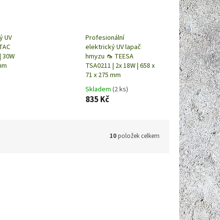
ý UV
Profesionální
-TAC
elektrický UV lapač
| 30W
hmyzu 🦟 TEESA
 mm
TSA0211 | 2x 18W | 658 x
71 x 275 mm
Skladem
(2 ks)
835 Kč
10
položek celkem
ód:
F9212
Kód:
F9235
Novinka