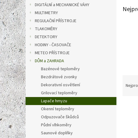
n
DIGITÁLNÍ a MECHANICKÉ VÁHY
e
Nejpr
MULTIMETRY
l
REGULAČNÍ PŘÍSTROJE
TLAKOMĚRY
DETEKTORY
HODINY - ČASOVAČE
METEO PŘÍSTROJE
DŮM a ZAHRADA
Bazénové teploměry
Ř
Bezdrátové zvonky
a
Dekorativní osvětlení
Nejpro
z
Grilovací teploměry
e
Lapače hmyzu
V
n
Okenní teploměry
ý
í
Odpuzovače škůdců
p
p
i
r
Půdní vlhkoměry
s
o
Saunové doplňky