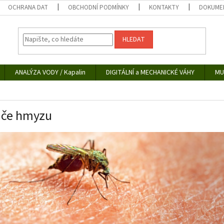
OCHRANA DAT
OBCHODNÍ PODMÍNKY
KONTAKTY
DOKUMEN
HLEDAT
ANALÝZA VODY / Kapalin
DIGITÁLNÍ a MECHANICKÉ VÁHY
MU
ače hmyzu