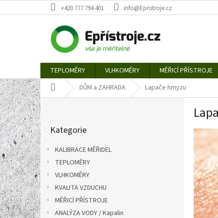
Přejít
+420 777 794 401
info@Epristroje.cz
na
obsah
TEPLOMĚRY
VLHKOMĚRY
MĚŘICÍ PŘÍSTROJE
Domů
DŮM a ZAHRADA
Lapače hmyzu
P
Lap
o
Přeskočit
s
Kategorie
kategorie
t
r
KALIBRACE MĚŘIDEL
a
TEPLOMĚRY
n
VLHKOMĚRY
n
í
KVALITA VZDUCHU
p
MĚŘICÍ PŘÍSTROJE
a
ANALÝZA VODY / Kapalin