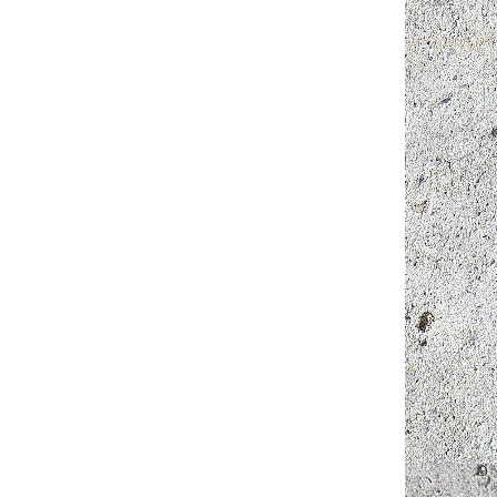
ící hmyz
hmyz