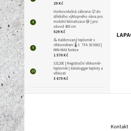
Elektr
29 Kč
létají
lapače
Horkovzdušná zábrana 🥵 do
střešního výklopného okna pro
mobilní klimatizace 😅 | pro
obvod 450 cm
529 Kč
LAPA
📝 Kalibrovaný teploměr s
vlhkoměrem 🌡️💧 TFA 30.5002 |
MIN-MAX funkce
1 570 Kč
S3120E | Registrační vlhkoměr-
teploměr | datalogger teploty a
vlhkosti
3 679 Kč
Z
á
p
a
t
Kontakt
í