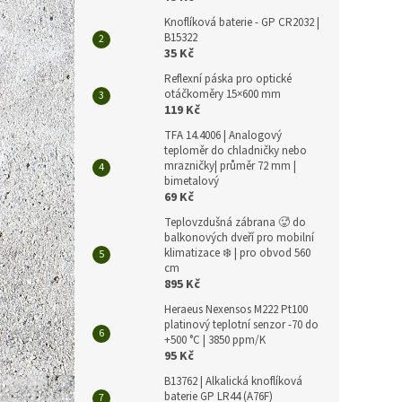
hmyz✅
Knoflíková baterie - GP CR2032 |
polopr
B15322
Akce
35 Kč
Reflexní páska pro optické
otáčkoměry 15×600 mm
119 Kč
TFA 14.4006 | Analogový
teploměr do chladničky nebo
mrazničky| průměr 72 mm |
bimetalový
69 Kč
Teplovzdušná zábrana 🥵 do
Elekt
balkonových dveří pro mobilní
3,3W 
klimatizace ❄️ | pro obvod 560
mm
cm
895 Kč
Heraeus Nexensos M222 Pt100
288 Kč
platinový teplotní senzor -70 do
349
+500 °C | 3850 ppm/K
95 Kč
Měrná
349 Kč 
cena:
B13762 | Alkalická knoflíková
baterie GP LR44 (A76F)