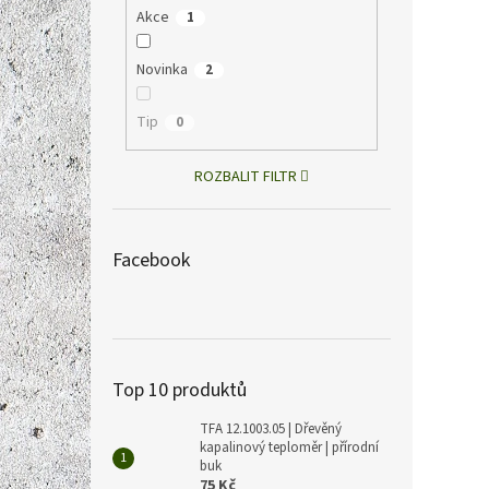
Akce
1
Novinka
2
Tip
0
ROZBALIT FILTR
Gardi
🦟 | 
Facebook
70 m²
826 Kč
999
Top 10 produktů
Měrná
999 Kč 
cena:
TFA 12.1003.05 | Dřevěný
✅ Elek
kapalinový teploměr | přírodní
létají
buk
mřížce
75 Kč