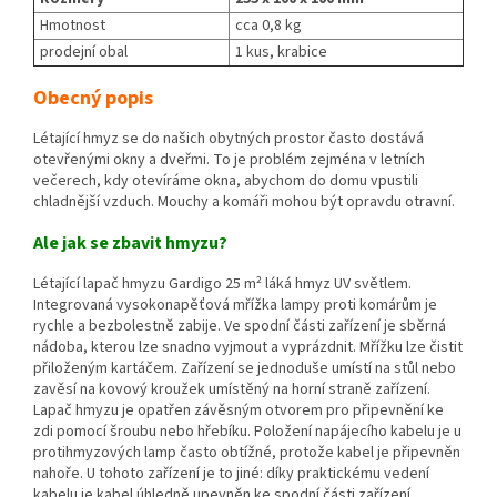
Hmotnost
cca 0,8 kg
prodejní obal
1 kus, krabice
Obecný popis
Létající hmyz se do našich obytných prostor často dostává
otevřenými okny a dveřmi. To je problém zejména v letních
večerech, kdy otevíráme okna, abychom do domu vpustili
chladnější vzduch. Mouchy a komáři mohou být opravdu otravní.
Ale jak se zbavit hmyzu?
Létající lapač hmyzu Gardigo 25 m² láká hmyz UV světlem.
Integrovaná vysokonapěťová mřížka lampy proti komárům je
rychle a bezbolestně zabije. Ve spodní části zařízení je sběrná
nádoba, kterou lze snadno vyjmout a vyprázdnit. Mřížku lze čistit
přiloženým kartáčem. Zařízení se jednoduše umístí na stůl nebo
zavěsí na kovový kroužek umístěný na horní straně zařízení.
Lapač hmyzu je opatřen závěsným otvorem pro připevnění ke
zdi pomocí šroubu nebo hřebíku. Položení napájecího kabelu je u
protihmyzových lamp často obtížné, protože kabel je připevněn
nahoře. U tohoto zařízení je to jiné: díky praktickému vedení
kabelu je kabel úhledně upevněn ke spodní části zařízení.