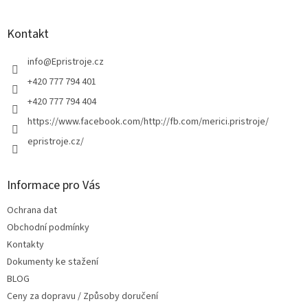
á
p
a
Kontakt
t
í
info
@
Epristroje.cz
+420 777 794 401
+420 777 794 404
https://www.facebook.com/http://fb.com/merici.pristroje/
epristroje.cz/
Informace pro Vás
Ochrana dat
Obchodní podmínky
Kontakty
Dokumenty ke stažení
BLOG
Ceny za dopravu / Způsoby doručení