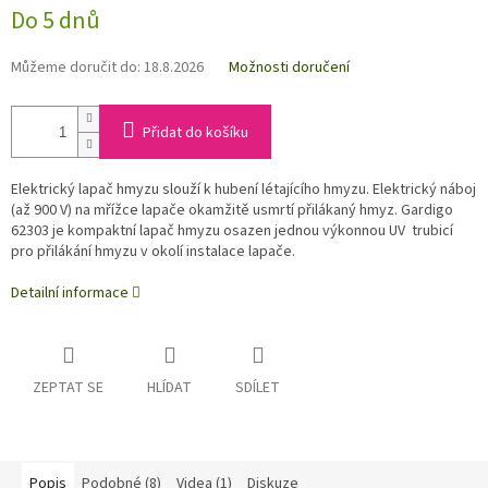
Do 5 dnů
Můžeme doručit do:
18.8.2026
Možnosti doručení
Přidat do košíku
Elektrický lapač hmyzu slouží k hubení létajícího hmyzu. Elektrický náboj
(až 900 V) na mřížce lapače okamžitě usmrtí přilákaný hmyz. Gardigo
62303 je kompaktní lapač hmyzu osazen jednou výkonnou UV trubicí
pro přilákání hmyzu v okolí instalace lapače.
Detailní informace
ZEPTAT SE
HLÍDAT
SDÍLET
Popis
Podobné (8)
Videa (1)
Diskuze