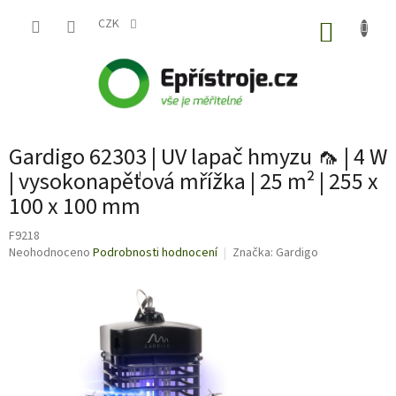
Přejít
na
CZK
NÁKUP
obsah
KOŠÍK
Gardigo 62303 | UV lapač hmyzu 🦟 | 4 W
| vysokonapěťová mřížka | 25 m² | 255 x
100 x 100 mm
F9218
Průměrné
Neohodnoceno
Podrobnosti hodnocení
Značka:
Gardigo
hodnocení
produktu
je
0,0
z
5
hvězdiček.