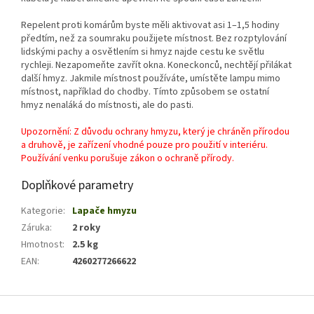
Repelent proti komárům byste měli aktivovat asi 1–1,5 hodiny
předtím, než za soumraku použijete místnost. Bez rozptylování
lidskými pachy a osvětlením si hmyz najde cestu ke světlu
rychleji. Nezapomeňte zavřít okna. Koneckonců, nechtějí přilákat
další hmyz. Jakmile místnost používáte, umístěte lampu mimo
místnost, například do chodby. Tímto způsobem se ostatní
hmyz nenaláká do místnosti, ale do pasti.
Upozornění: Z důvodu ochrany hmyzu, který je chráněn přírodou
a druhově, je zařízení vhodné pouze pro použití v interiéru.
Používání venku porušuje zákon o ochraně přírody.
Doplňkové parametry
Kategorie
:
Lapače hmyzu
Záruka
:
2 roky
Hmotnost
:
2.5 kg
EAN
:
4260277266622
Z