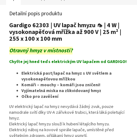
Detailní popis produktu
Gardigo 62303 | UV lapač hmyzu 🦟 | 4 W |
vysokonapěťová mřížka až 900 V | 25 m² |
255 x 100 x 100 mm
Otravný hmyz v místnosti?
Chyťte jej hned teď s elektrickým UV lapačem od GARDIGO!
Elektrická past/lapač na hmyz s UV světlem a
vysokonapěťovou mřížkou
Komáři – mouchy – komáři jsou zničeni!
Vyjímatelná miska na zlikvidovaný hmyz
Očko pro zavěšení
UV elektrický lapač na hmyz nevydává žádný zvuk, pouze
namodrale svítí díky UV-A zářivkové trubici, která láká poletující
hmyz.
Elektrický lapač hmyzu slouží k hubení létajícího hmyzu.
Elektrický náboj na kovové spirále lapače, umístěné před
světelným zdrojem, přilákaný hmyz usmrtí.