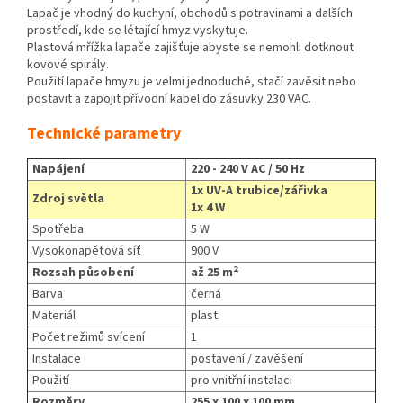
Lapač je vhodný do kuchyní, obchodů s potravinami a dalších
prostředí, kde se létající hmyz vyskytuje.
Plastová mřížka lapače zajišťuje abyste se nemohli dotknout
kovové spirály.
Použití lapače hmyzu je velmi jednoduché, stačí zavěsit nebo
postavit a zapojit přívodní kabel do zásuvky 230 VAC.
Technické parametry
Napájení
220 - 240 V AC / 50 Hz
1x UV-A trubice/zářivka
Zdroj světla
1x 4 W
Spotřeba
5 W
Vysokonapěťová síť
900 V
2
Rozsah působení
až 25 m
Barva
černá
Materiál
plast
Počet režimů svícení
1
Instalace
postavení / zavěšení
Použití
pro vnitřní instalaci
Rozměry
255 x 100 x 100 mm