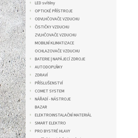
18 
LED svítilny
OPTICKÉ PŘÍSTROJE
Měrná
18 599 
cena:
ODVLHČOVAČE VZDUCHU
Tento 
ČISTIČKY VZDUCHU
fritov
ZVLHČOVAČE VZDUCHU
žádné
(resta
MOBILNÍ KLIMATIZACE
připra
OCHLAZOVAČE VZDUCHU
BATERIE | NAPÁJECÍ ZDROJE
AUTODOPLŇKY
ZDRAVÍ
PŘÍSLUŠENSTVÍ
COMET SYSTEM
NÁŘADÍ - NÁSTROJE
BAZAR
ELEKTROINSTALAČNÍ MATERIÁL
SMART ELEKTRO
PRO BYSTRÉ HLAVY