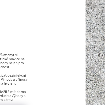
ívat chytré
ické hlavice na
ýhody nejen pro
ácnost
ívat dezinfekční
 Výhody a přínosy
í a hygienu
ůležité mít doma
vzduchu: Výhody a
ro zdraví