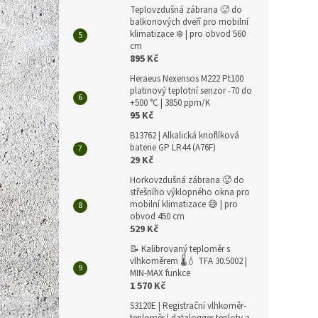
Teplovzdušná zábrana 🥵 do
balkonových dveří pro mobilní
klimatizace ❄️ | pro obvod 560
cm
895 Kč
Heraeus Nexensos M222 Pt100
platinový teplotní senzor -70 do
+500 °C | 3850 ppm/K
95 Kč
B13762 | Alkalická knoflíková
baterie GP LR44 (A76F)
29 Kč
Horkovzdušná zábrana 🥵 do
střešního výklopného okna pro
mobilní klimatizace 😅 | pro
obvod 450 cm
529 Kč
📝 Kalibrovaný teploměr s
vlhkoměrem 🌡️💧 TFA 30.5002 |
MIN-MAX funkce
1 570 Kč
S3120E | Registrační vlhkoměr-