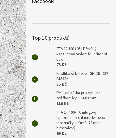
Facebook
Top 10 produktů
TFA 12.1003.05 | Dřevěný
kapalinový teploměr | přírodní
buk
75 Kč
Knoflíková baterie - GP CR2032 |
B15322
35 Kč
Reflexní páska pro optické
otáčkoměry 15×600 mm
119 Kč
TFA 14.4006 | Analogový
teploměr do chladničky nebo
mrazničky| průměr 72 mm |
bimetalový
69 Kč