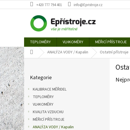
Přejít
+420 777 794 401
info@Epristroje.cz
na
obsah
TEPLOMĚRY
VLHKOMĚRY
MĚŘICÍ PŘÍSTROJE
Domů
ANALÝZA VODY / Kapalin
Ostatní přístroje
P
Osta
o
Přeskočit
s
Kategorie
kategorie
Nejpr
t
r
KALIBRACE MĚŘIDEL
a
TEPLOMĚRY
n
VLHKOMĚRY
n
í
KVALITA VZDUCHU
p
MĚŘICÍ PŘÍSTROJE
a
ANALÝZA VODY / Kapalin