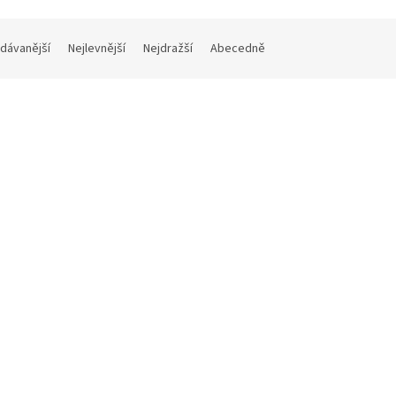
dávanější
Nejlevnější
Nejdražší
Abecedně
Kód:
P970KAL
21 490 Kč
–13 %
 270 | ISO kalibrace | přístroj pro
testo 270 | přístroj pro měření
í kvality fritovacího oleje
fritovacího oleje
Do 14 dnů
 Kč bez DPH
14 030 Kč bez DPH