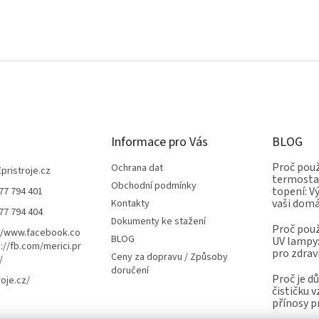
Informace pro Vás
BLOG
Proč použ
Ochrana dat
Epristroje.cz
termostat
Obchodní podmínky
topení: V
77 794 401
vaši dom
Kontakty
77 794 404
Dokumenty ke stažení
Proč použ
//www.facebook.co
BLOG
UV lampy:
://fb.com/merici.pr
pro zdrav
Ceny za dopravu / Způsoby
/
doručení
Proč je d
roje.cz/
čističku 
přínosy p