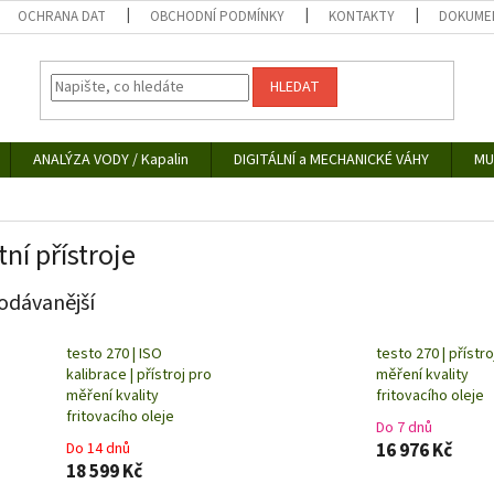
OCHRANA DAT
OBCHODNÍ PODMÍNKY
KONTAKTY
DOKUMEN
HLEDAT
ANALÝZA VODY / Kapalin
DIGITÁLNÍ a MECHANICKÉ VÁHY
MU
tní přístroje
odávanější
testo 270 | ISO
testo 270 | přístro
kalibrace | přístroj pro
měření kvality
měření kvality
fritovacího oleje
fritovacího oleje
Do 7 dnů
Do 14 dnů
16 976 Kč
18 599 Kč