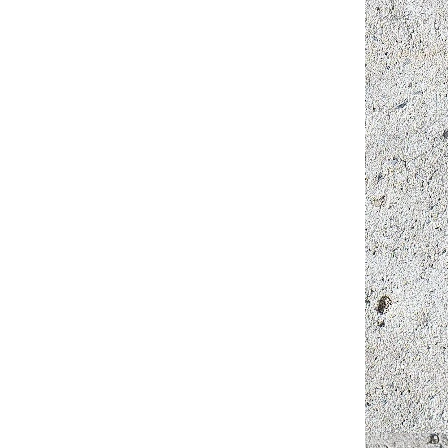
 košíku
kvality
v
který