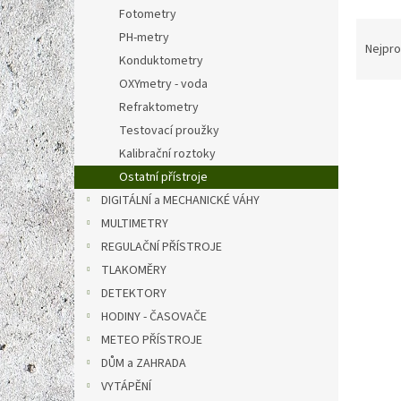
n
Fotometry
e
Ř
PH-metry
l
a
Nejpro
Konduktometry
z
e
OXYmetry - voda
V
n
Refraktometry
ý
í
Testovací proužky
p
p
Kalibrační roztoky
i
r
Ostatní přístroje
s
o
DIGITÁLNÍ a MECHANICKÉ VÁHY
p
d
r
u
MULTIMETRY
o
k
REGULAČNÍ PŘÍSTROJE
d
t
TLAKOMĚRY
u
ů
DETEKTORY
testo
k
HODINY - ČASOVAČE
měřen
t
ů
METEO PŘÍSTROJE
DŮM a ZAHRADA
VYTÁPĚNÍ
15 371