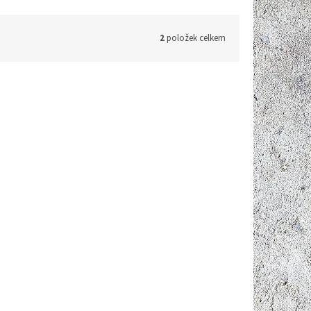
2
položek celkem
Kód:
P970
 kvality
Do 7 dnů