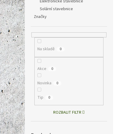
Elektronické stavebnice
Solární stavebnice
Značky
Na skladě
0
Akce
0
Novinka
0
Tip
0
ROZBALIT FILTR