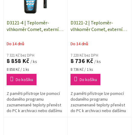
D3121-4 | Teploměr-
D3121-2 | Teploměr-
vlhkoměr Comet, externí
vlhkoměr Comet, externí
měřicí sonda, datalogger |
měřicí sonda, datalogger |
délka kabelu 4 m
délka kabelu 2 m
Do 14 dnů
Do 14 dnů
7 321 Kč bez DPH
7 220 Kč bez DPH
8 858 Kč
8 736 Kč
/ ks
/ ks
Měrná
Měrná
8 858 Kč / 1 ks
8 736 Kč / 1 ks
cena:
cena:
Do košíku
Do košíku
Z paměti přístroje lze pomocí
Z paměti přístroje lze pomocí
dodaného programu
dodaného programu
zaznamenané teploty přenést
zaznamenané teploty přenést
do PC k archivaci nebo dalšímu
do PC k archivaci nebo dalšímu
vyhodnocení.Přístroj se
vyhodnocení.Přístroj se
propojuje s PC dodaným USB
propojuje s PC dodaným USB
kabelem pouze pro...
kabelem pouze pro...