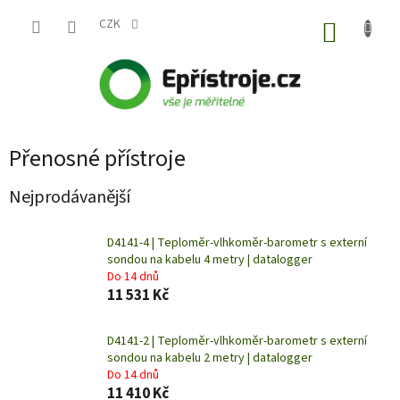
Přejít
na
CZK
NÁKUP
obsah
KOŠÍK
Přenosné přístroje
Nejprodávanější
D4141-4 | Teploměr-vlhkoměr-barometr s externí
sondou na kabelu 4 metry | datalogger
Do 14 dnů
11 531 Kč
D4141-2 | Teploměr-vlhkoměr-barometr s externí
sondou na kabelu 2 metry | datalogger
Do 14 dnů
11 410 Kč