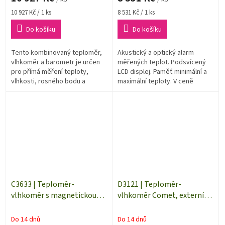
Měrná
Měrná
10 927 Kč / 1 ks
8 531 Kč / 1 ks
cena:
cena:
Do košíku
Do košíku
Tento kombinovaný teploměr,
Akustický a optický alarm
vlhkoměr a barometr je určen
měřených teplot. Podsvícený
pro přímá měření teploty,
LCD displej. Paměť minimální a
vlhkosti, rosného bodu a
maximální teploty. V ceně
barometrického tlaku vzduchu.
dodávky kalibrační list od
Důležitou vlastností přístroje
výrobce. S externí sondou
je...
teplota -...
C3633 | Teploměr-
D3121 | Teploměr-
vlhkoměr s magnetickou
vlhkoměr Comet, externí
teplotní sondou pro měření
měřicí sonda, datalogger |
povrchové teploty
délka kabelu 1 m
Do 14 dnů
Do 14 dnů