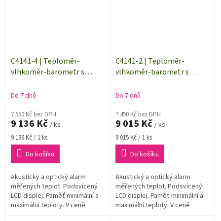
C4141-4 | Teploměr-
C4141-2 | Teploměr-
vlhkoměr-barometr s
vlhkoměr-barometr s
externí sondou na kabelu 4
externí sondou na kabelu 2
metry
metry
Do 7 dnů
Do 7 dnů
7 550 Kč bez DPH
7 450 Kč bez DPH
9 136 Kč
9 015 Kč
/ ks
/ ks
Měrná
Měrná
9 136 Kč / 1 ks
9 015 Kč / 1 ks
cena:
cena:
Do košíku
Do košíku
Akustický a optický alarm
Akustický a optický alarm
měřených teplot. Podsvícený
měřených teplot. Podsvícený
LCD displej. Paměť minimální a
LCD displej. Paměť minimální a
maximální teploty. V ceně
maximální teploty. V ceně
dodávky kalibrační list od
dodávky kalibrační list od