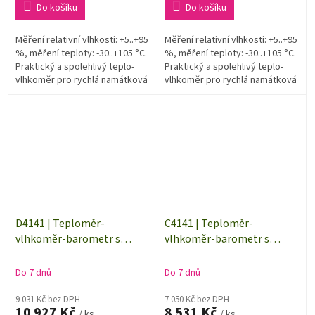
Do košíku
Do košíku
Měření relativní vlhkosti: +5..+95
Měření relativní vlhkosti: +5..+95
%, měření teploty: -30..+105 °C.
%, měření teploty: -30..+105 °C.
Praktický a spolehlivý teplo-
Praktický a spolehlivý teplo-
vlhkoměr pro rychlá namátková
vlhkoměr pro rychlá namátková
měření na hůře přístupných
měření na hůře přístupných
místech.
místech.
D4141 | Teploměr-
C4141 | Teploměr-
vlhkoměr-barometr s
vlhkoměr-barometr s
externí sondou na kabelu 1
externí sondou na kabelu 1
metr | datalogger
metr
Do 7 dnů
Do 7 dnů
9 031 Kč bez DPH
7 050 Kč bez DPH
10 927 Kč
8 531 Kč
/ ks
/ ks