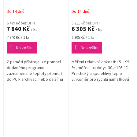
dataloggeru
měřicí sonda 1 metr
Do 14 dnů
Do 14 dnů
6 479 Kč bez DPH
5 211 Kč bez DPH
7 840 Kč
6 305 Kč
/ ks
/ ks
Měrná
Měrná
7 840 Kč / 1 ks
6 305 Kč / 1 ks
cena:
cena:
Do košíku
Do košíku
Z paměti přístroje lze pomocí
Měření relativní vlhkosti: +5..+95
dodaného programu
%, měření teploty: -30..+105 °C.
zaznamenané teploty přenést
Praktický a spolehlivý teplo-
do PC k archivaci nebo dalšímu
vlhkoměr pro rychlá namátková
vyhodnocení.Přístroj se
měření na hůře přístupných
propojuje s PC dodaným USB
místech.
kabelem pouze pro...