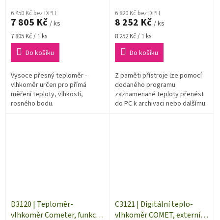
6 450 Kč bez DPH
6 820 Kč bez DPH
7 805 Kč
8 252 Kč
/ ks
/ ks
Měrná
Měrná
7 805 Kč / 1 ks
8 252 Kč / 1 ks
cena:
cena:
Do košíku
Do košíku
Vysoce přesný teploměr -
Z paměti přístroje lze pomocí
vlhkoměr určen pro přímá
dodaného programu
měření teploty, vlhkosti,
zaznamenané teploty přenést
rosného bodu.
do PC k archivaci nebo dalšímu
vyhodnocení.Přístroj se
propojuje s PC dodaným USB
kabelem pouze pro...
D3120 | Teploměr-
C3121 | Digitální teplo-
vlhkoměr Cometer, funkce
vlhkoměr COMET, externí