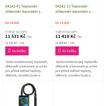
o
d
D4141-4 | Teploměr-
D4141-2 | Teploměr-
u
vlhkoměr-barometr s
vlhkoměr-barometr s
k
externí sondou na kabelu 4
externí sondou na kabelu 2
t
metry | datalogger
metry | datalogger
Do 14 dnů
Do 14 dnů
ů
9 530 Kč bez DPH
9 430 Kč bez DPH
11 531 Kč
11 410 Kč
/ ks
/ ks
Měrná
Měrná
11 531 Kč / 1 ks
11 410 Kč / 1 ks
cena:
cena:
Do košíku
Do košíku
Tento kombinovaný teploměr,
Tento kombinovaný teploměr,
vlhkoměr a barometr je určen
vlhkoměr a barometr je určen
pro přímá měření teploty,
pro přímá měření teploty,
vlhkosti, rosného bodu a
vlhkosti, rosného bodu a
barometrického tlaku vzduchu.
barometrického tlaku vzduchu.
Důležitou vlastností přístroje
Důležitou vlastností přístroje
je...
je...