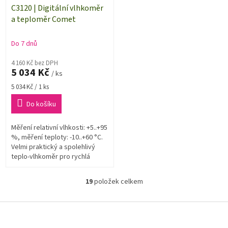
C3120 | Digitální vlhkoměr
a teploměr Comet
Do 7 dnů
4 160 Kč bez DPH
5 034 Kč
/ ks
Měrná
5 034 Kč / 1 ks
cena:
Do košíku
Měření relativní vlhkosti: +5..+95
%, měření teploty: -10..+60 °C.
Velmi praktický a spolehlivý
teplo-vlhkoměr pro rychlá
namátková měření.
19
položek celkem
O
v
l
Z
á
á
d