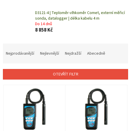
D3121-4 | Teploměr-vlhkoměr Comet, externí měřicí
sonda, datalogger | délka kabelu 4 m
Do 14 dnů
8 858 Kč
Ř
a
Nejprodávanější
Nejlevnější
Nejdražší
Abecedně
z
e
n
OTEVŘÍT FILTR
í
p
V
r
ý
o
p
d
i
u
s
k
p
t
r
ů