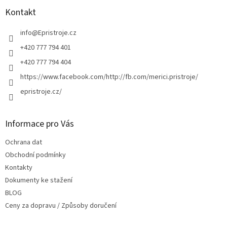
p
a
a
Kontakt
c
t
í
í
info
@
Epristroje.cz
p
r
+420 777 794 401
v
+420 777 794 404
k
y
https://www.facebook.com/http://fb.com/merici.pristroje/
v
epristroje.cz/
ý
p
i
s
Informace pro Vás
u
Ochrana dat
Obchodní podmínky
Kontakty
Dokumenty ke stažení
BLOG
Ceny za dopravu / Způsoby doručení