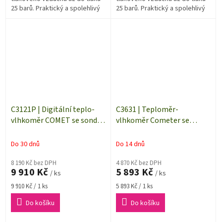
25 barů. Praktický a spolehlivý
25 barů. Praktický a spolehlivý
teplo-vlhkoměr pro rychlá
teplo-vlhkoměr pro rychlá
namátková měření na...
namátková měření na...
C3121P | Digitální teplo-
C3631 | Teploměr-
vlhkoměr COMET se sondou
vlhkoměr Cometer se
do tlaku, externí měřicí
vstupem pro teplotní čidla
sonda 1 metr
Ni1000
Do 30 dnů
Do 14 dnů
8 190 Kč bez DPH
4 870 Kč bez DPH
9 910 Kč
5 893 Kč
/ ks
/ ks
Měrná
Měrná
9 910 Kč / 1 ks
5 893 Kč / 1 ks
cena:
cena:
Do košíku
Do košíku