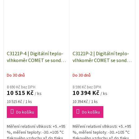
výrobce. S externí sondou
výrobce. S externí sondou
teplota -...
teplota -...
C3121P-4 | Digitální teplo-
C3121P-2 | Digitální teplo-
vlhkoměr COMET se sondou
vlhkoměr COMET se sondou
do tlaku, externí měřicí
do tlaku, externí měřicí
sonda 4 metry
sonda 2 metry
Do 30 dnů
Do 30 dnů
8 690 Kč bez DPH
8 590 Kč bez DPH
10 515 Kč
10 394 Kč
/ ks
/ ks
Měrná
Měrná
10 515 Kč / 1 ks
10 394 Kč / 1 ks
cena:
cena:
Do košíku
Do košíku
Měření relativní vlhkosti: +5..+95
Měření relativní vlhkosti: +5..+95
%, měření teploty: -30..+105 °C
%, měření teploty: -30..+105 °C
tlakového vzduchu až do tlaku
tlakového vzduchu až do tlaku