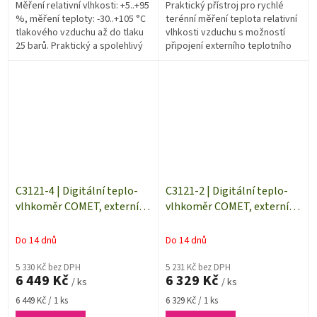
Měření relativní vlhkosti: +5..+95
Praktický přístroj pro rychlé
%, měření teploty: -30..+105 °C
terénní měření teplota relativní
tlakového vzduchu až do tlaku
vlhkosti vzduchu s možností
25 barů. Praktický a spolehlivý
připojení externího teplotního
teplo-vlhkoměr pro rychlá
čidla. Pomocí různých
namátková měření na...
doplňkových teplotních čidel
máte...
C3121-4 | Digitální teplo-
C3121-2 | Digitální teplo-
vlhkoměr COMET, externí
vlhkoměr COMET, externí
měřicí sonda 4 metry
měřicí sonda 2 metry
Do 14 dnů
Do 14 dnů
5 330 Kč bez DPH
5 231 Kč bez DPH
6 449 Kč
6 329 Kč
/ ks
/ ks
Měrná
Měrná
6 449 Kč / 1 ks
6 329 Kč / 1 ks
cena:
cena: