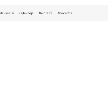
dávanější
Nejlevnější
Nejdražší
Abecedně
Kód:
Z555
Kó
ohý stativ Hama Star 62,
SP103 | Držák pro upevnění s
lcové, min./max.výška 64 - 160
COMET na magnetické povrch
champagne
Do 3 dnů
 bez DPH
470 Kč bez DPH