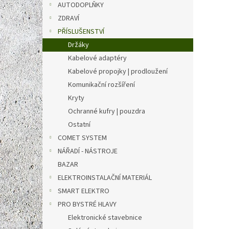
1 0
AUTODOPLŇKY
ZDRAVÍ
Měrná
1 095 K
cena:
PŘÍSLUŠENSTVÍ
Stativ 
Držáky
trojno
Kabelové adaptéry
jako 
rekor
Kabelové propojky | prodloužení
je vžd
Komunikační rozšíření
Kryty
Ochranné kufry | pouzdra
Ostatní
COMET SYSTEM
NÁŘADÍ - NÁSTROJE
BAZAR
ELEKTROINSTALAČNÍ MATERIÁL
SMART ELEKTRO
SP102
PRO BYSTRÉ HLAVY
COME
Elektronické stavebnice