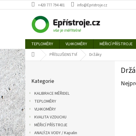
Přejít
+420 777 794 401
info@Epristroje.cz
na
obsah
TEPLOMĚRY
VLHKOMĚRY
MĚŘICÍ PŘÍSTROJE
Domů
PŘÍSLUŠENSTVÍ
Držáky
P
Držá
o
Přeskočit
s
Kategorie
kategorie
Nejpr
t
r
KALIBRACE MĚŘIDEL
a
TEPLOMĚRY
n
VLHKOMĚRY
n
í
KVALITA VZDUCHU
p
MĚŘICÍ PŘÍSTROJE
a
ANALÝZA VODY / Kapalin