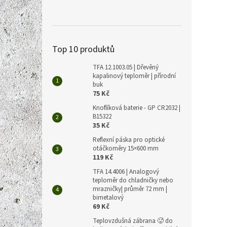
LLM-
189 Kč
229
Top 10 produktů
Měrná
229 Kč 
cena:
TFA 12.1003.05 | Dřevěný
kapalinový teploměr | přírodní
Jednod
buk
snadn
75 Kč
(např.
Knoflíková baterie - GP CR2032 |
B15322
35 Kč
Reflexní páska pro optické
otáčkoměry 15×600 mm
119 Kč
TFA 14.4006 | Analogový
teploměr do chladničky nebo
mrazničky| průměr 72 mm |
bimetalový
69 Kč
Teplovzdušná zábrana 🥵 do