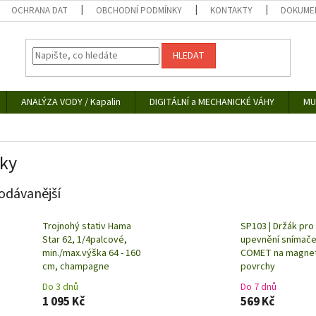
OCHRANA DAT
OBCHODNÍ PODMÍNKY
KONTAKTY
DOKUMEN
HLEDAT
ANALÝZA VODY / Kapalin
DIGITÁLNÍ a MECHANICKÉ VÁHY
MU
ky
odávanější
Trojnohý stativ Hama
SP103 | Držák pro
Star 62, 1/4palcové,
upevnění snímač
min./max.výška 64 - 160
COMET na magnet
cm, champagne
povrchy
Do 3 dnů
Do 7 dnů
1 095 Kč
569 Kč