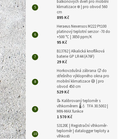
balkonových dveří pro mobilní
Trojn
klimatizace ❄️ | pro obvod 560
1/4pa
cm
895 Kč
cm
Heraeus Nexensos M222 Pt100
platinový teplotní senzor -70 do
+500 °C | 3850 ppm/K
905 Kč
1 0
95 Kč
B13762 | Alkalická knoflíková
Měrná
1 095 K
baterie GP LR44 (A76F)
cena:
29 Kč
Kvalit
praco
Horkovzdušná zábrana 🥵 do
střešního výklopného okna pro
mobilní klimatizace 😅 | pro
obvod 450 cm
529 Kč
📝 Kalibrovaný teploměr s
vlhkoměrem 🌡️💧 TFA 30.5002 |
MIN-MAX funkce
1 570 Kč
S3120E | Registrační vlhkoměr-
teploměr | datalogger teploty a
vlhkosti