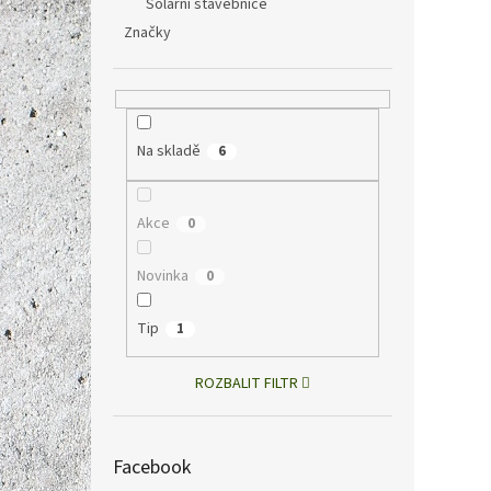
Solární stavebnice
Značky
160 Kč
194
Měrná
194 Kč 
cena:
Prakti
Na skladě
6
snadno
povrc
Akce
0
Novinka
0
Tip
1
ROZBALIT FILTR
Unive
Facebook
stati