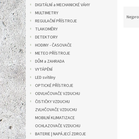
n
DIGITÁLNÍ a MECHANICKÉ VÁHY
e
Ř
MULTIMETRY
l
a
Nejpro
REGULAČNÍ PŘÍSTROJE
z
e
TLAKOMĚRY
V
n
DETEKTORY
ý
í
HODINY - ČASOVAČE
p
p
METEO PŘÍSTROJE
i
r
DŮM a ZAHRADA
s
o
VYTÁPĚNÍ
p
d
r
u
LED svítilny
o
k
OPTICKÉ PŘÍSTROJE
d
t
ODVLHČOVAČE VZDUCHU
u
ů
ČISTIČKY VZDUCHU
Trojn
k
ZVLHČOVAČE VZDUCHU
1/4pa
t
cm, 
ů
MOBILNÍ KLIMATIZACE
OCHLAZOVAČE VZDUCHU
BATERIE | NAPÁJECÍ ZDROJE
905 Kč