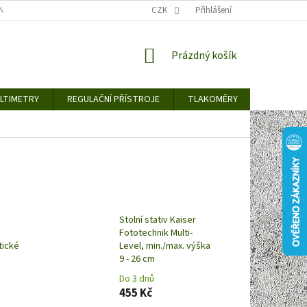
TY KE STAŽENÍ
BLOG
CENY ZA DOPRAVU / ZPŮSOBY DORUČENÍ
CZK
Přihlášení
NÁKUPNÍ
Prázdný košík
KOŠÍK
LTIMETRY
REGULAČNÍ PŘÍSTROJE
TLAKOMĚRY
DETEKTO
Stolní stativ Kaiser
e
Fototechnik Multi-
ické
Level, min./max. výška
9 - 26 cm
Do 3 dnů
455 Kč