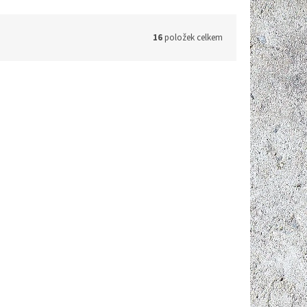
16
položek celkem
d:
SP103
Kód:
Z556
nímače
Stolní stativ Kaiser Fototechnik
y
Multi-Level, min./max. výška 9 - 26 cm
Do 7 dnů
Do 3 dnů
376 Kč bez DPH