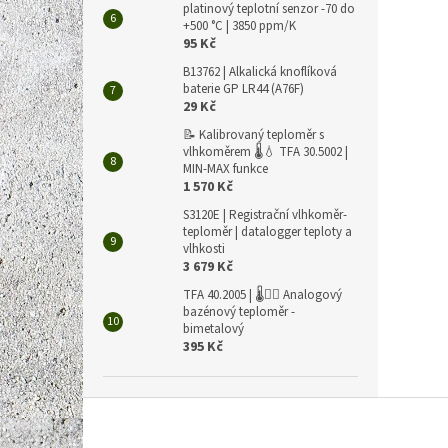
platinový teplotní senzor -70 do
+500 °C | 3850 ppm/K
95 Kč
B13762 | Alkalická knoflíková
baterie GP LR44 (A76F)
29 Kč
📝 Kalibrovaný teploměr s
vlhkoměrem 🌡️💧 TFA 30.5002 |
MIN-MAX funkce
1 570 Kč
S3120E | Registrační vlhkoměr-
teploměr | datalogger teploty a
vlhkosti
3 679 Kč
TFA 40.2005 | 🌡️🏊‍♀️ Analogový
bazénový teploměr -
bimetalový
395 Kč
Z
á