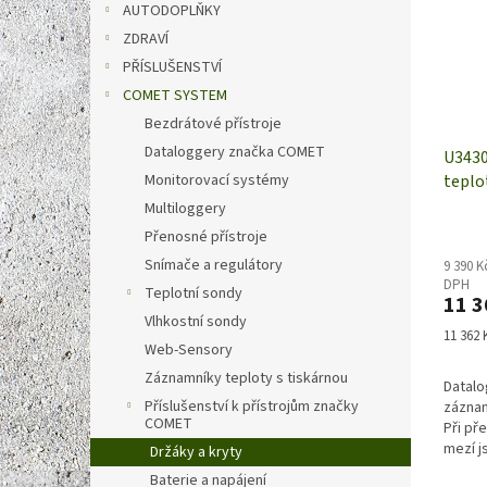
AUTODOPLŇKY
ZDRAVÍ
PŘÍSLUŠENSTVÍ
COMET SYSTEM
Bezdrátové přístroje
Dataloggery značka COMET
U3430
teplot
Monitorovací systémy
vesta
Multiloggery
Přenosné přístroje
Snímače a regulátory
9 390 K
DPH
Teplotní sondy
11 3
Vlhkostní sondy
Měrná
11 362 K
Web-Sensory
cena:
Záznamníky teploty s tiskárnou
Datalo
Příslušenství k přístrojům značky
záznam
COMET
Při př
mezí j
Držáky a kryty
pomocí
Baterie a napájení