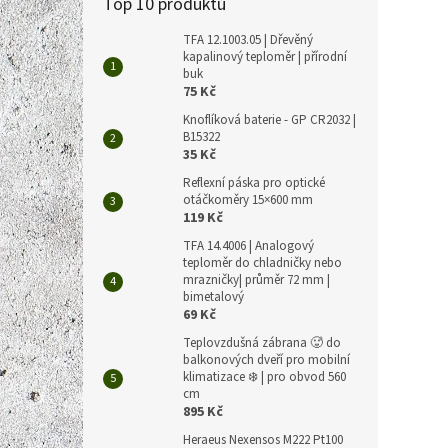
Top 10 produktů
TFA 12.1003.05 | Dřevěný
kapalinový teploměr | přírodní
buk
75 Kč
Knoflíková baterie - GP CR2032 |
B15322
35 Kč
Reflexní páska pro optické
otáčkoměry 15×600 mm
119 Kč
TFA 14.4006 | Analogový
teploměr do chladničky nebo
mrazničky| průměr 72 mm |
bimetalový
69 Kč
Teplovzdušná zábrana 🥵 do
balkonových dveří pro mobilní
klimatizace ❄️ | pro obvod 560
cm
895 Kč
Heraeus Nexensos M222 Pt100