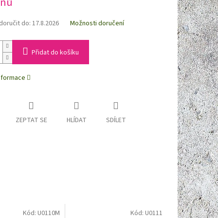
dnů
oručit do:
17.8.2026
Možnosti doručení
Přidat do košíku
informace
ZEPTAT SE
HLÍDAT
SDÍLET
Kód:
U0110M
Kód:
U0111