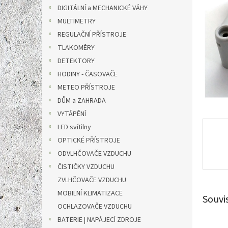
n
DIGITÁLNÍ a MECHANICKÉ VÁHY
e
MULTIMETRY
l
REGULAČNÍ PŘÍSTROJE
TLAKOMĚRY
DETEKTORY
HODINY - ČASOVAČE
METEO PŘÍSTROJE
DŮM a ZAHRADA
VYTÁPĚNÍ
LED svítilny
OPTICKÉ PŘÍSTROJE
ODVLHČOVAČE VZDUCHU
ČISTIČKY VZDUCHU
ZVLHČOVAČE VZDUCHU
MOBILNÍ KLIMATIZACE
Souvi
OCHLAZOVAČE VZDUCHU
BATERIE | NAPÁJECÍ ZDROJE