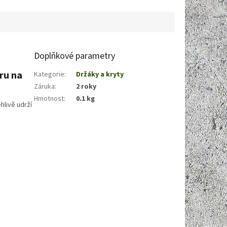
pojení. Je možné
čidla).Záznam je prováděn do...
Doplňkové parametry
ru na
Kategorie
:
Držáky a kryty
Záruka
:
2 roky
Hmotnost
:
0.1 kg
hlivě udrží