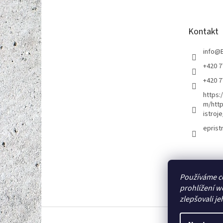
p
a
t
Kontakt
í
info
@
+420 7
+420 7
https:
m/http
istroje
eprist
Používáme c
prohlížení w
zlepšovali je