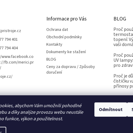
Informace pro Vás
BLOG
Proč použ
Ochrana dat
Epristroje.cz
termostat
Obchodní podmínky
topení: V
77 794 401
vaši dom
Kontakty
77 794 404
Dokumenty ke stažení
Proč použ
//www.facebook.co
BLOG
UV lampy:
://fb.com/merici.pr
pro zdrav
Ceny za dopravu / Způsoby
/
doručení
Proč je d
roje.cz/
čističku 
přínosy p
ookies, abychom Vám umožnili pohodlné
Kalibrace.info
meteostanice.cz
Odmítnout
ebu a díky analýze provozu webu neustále
ho funkce, výkon a použitelnost.