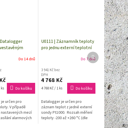
 Datalogger
U0111 | Záznamník teploty
 vestavěným
pro jednu externí teplotní
a GSM modemem
sondu Pt1000
Další
Do 14 dnů
Do 7 dnů
produkt
z
3 941 Kč bez
DPH
 Kč
4 768 Kč
Měrná
 ks
Do košíku
4 768 Kč / 1 ks
Do košíku
cena:
 je určen pro
Datalogger je určen pro
loty. V případě
záznam teplot z jedné externí
 nastavených mezí
sondy Pt1000. Rozsah měření
asílání alarmových
teploty -200 až +260 °C (dle
N zpráv přes GPRS
použitého teplotního