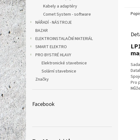
akusti
Kabely a adaptéry
do ene
Popi
Comet System - software
NÁŘADÍ - NÁSTROJE
BAZAR
Det
ELEKTROINSTALAČNÍ MATERIÁL
LP1
SMART ELEKTRO
ma
PRO BYSTRÉ HLAVY
Elektronické stavebnice
Sada
Data
Solární stavebnice
Spoj
Značky
Pro 
Může 
Facebook