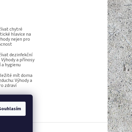
ívat chytré
ické hlavice na
ýhody nejen pro
ácnost
ívat dezinfekční
 Výhody a přínosy
í a hygienu
ůležité mít doma
vzduchu: Výhody a
ro zdraví
Souhlasím