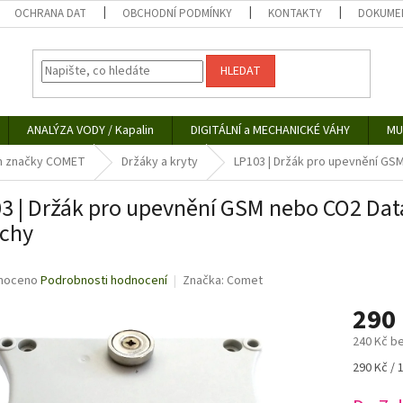
OCHRANA DAT
OBCHODNÍ PODMÍNKY
KONTAKTY
DOKUMEN
HLEDAT
ANALÝZA VODY / Kapalin
DIGITÁLNÍ a MECHANICKÉ VÁHY
MU
jům značky COMET
Držáky a kryty
LP103 | Držák pro upevnění GS
3 | Držák pro upevnění GSM nebo CO2 Da
chy
né
noceno
Podrobnosti hodnocení
Značka:
Comet
ní
290
u
240 Kč b
Měrná
290 Kč / 
cena:
ek.