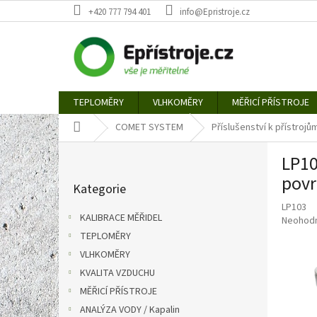
Přejít
+420 777 794 401
info@Epristroje.cz
na
obsah
TEPLOMĚRY
VLHKOMĚRY
MĚŘICÍ PŘÍSTROJE
Domů
COMET SYSTEM
Příslušenství k přístro
P
LP10
o
Přeskočit
s
povr
Kategorie
kategorie
t
LP103
r
KALIBRACE MĚŘIDEL
Průměr
Neohod
a
hodnoce
TEPLOMĚRY
n
produkt
VLHKOMĚRY
n
je
í
KVALITA VZDUCHU
0,0
p
z
MĚŘICÍ PŘÍSTROJE
5
a
ANALÝZA VODY / Kapalin
hvězdič