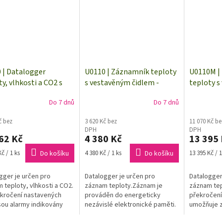
 | Datalogger
U0110 | Záznamník teploty
U0110M |
y, vlhkosti a CO2 s
s vestavěným čidlem -
teploty s
věnými čidly
teplotní datalogger
čidlem 
Do 7 dnů
Do 7 dnů
č bez
3 620 Kč bez
11 070 Kč be
DPH
DPH
62 Kč
4 380 Kč
13 395
Měrná
Měrná
č / 1 ks
Do košíku
4 380 Kč / 1 ks
Do košíku
13 395 Kč / 1
cena:
cena:
gger je určen pro
Datalogger je určen pro
Datalogger
 teploty, vlhkosti a CO2.
záznam teploty.Záznam je
záznam tep
ekročení nastavených
prováděn do energeticky
překročení
sou alarmy indikovány
nezávislé elektronické paměti.
umožňuje z
 LED, LCD a
Údaje lze kdykoli přenést do
SMS a JSO