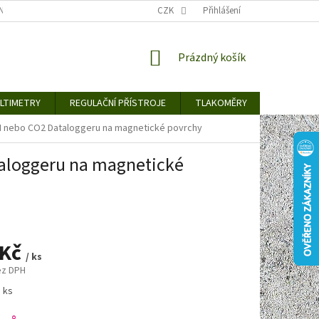
TY KE STAŽENÍ
BLOG
CENY ZA DOPRAVU / ZPŮSOBY DORUČENÍ
CZK
Přihlášení
NÁKUPNÍ
Prázdný košík
KOŠÍK
LTIMETRY
REGULAČNÍ PŘÍSTROJE
TLAKOMĚRY
DETEKTO
M nebo CO2 Dataloggeru na magnetické povrchy
taloggeru na magnetické
 Kč
/ ks
ez DPH
1 ks