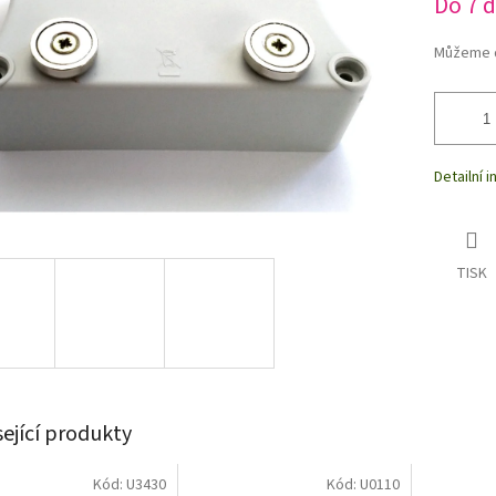
Do 7 
Můžeme d
Detailní 
TISK
sející produkty
Kód:
U3430
Kód:
U0110