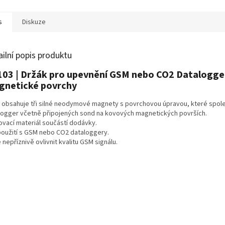
cky.Záznam je prováděn
osobního počítače přes
datové při
rgeticky...
rozhraní USB-C.V...
nastavit...
s
Diskuze
ailní popis produktu
03 | Držák pro upevnění GSM nebo CO2 Datalogge
gnetické povrchy
 obsahuje tři silné neodymové magnety s povrchovou úpravou, které spole
logger včetně připojených sond na kovových magnetických površích.
ovací materiál součástí dodávky.
použití s GSM nebo CO2 dataloggery.
nepříznivě ovlivnit kvalitu GSM signálu.