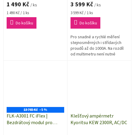
1 490 Kč
3 599 Kč
/ ks
/ ks
Měrná
Měrná
1 490 Kč / 1 ks
3 599 Kč / 1 ks
cena:
cena:
Do košíku
Do košíku
Pro snadné a rychlé měření
stejnosměrných i střídavých
proudů až do 1000A. Na rozdíl
od multimetru není nutné
přerušovat obvod. To je ideální
pro servis strojů ve
skříňových...
13 765 Kč
–5 %
FLK-A3001 FC iFlex |
Klešťový ampérmetr
Bezdrátový modul pro
Kyoritsu KEW 2300R, AC/DC
měření proudu Fluke