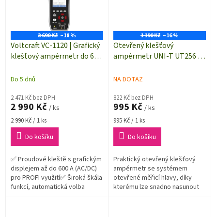
3 690 Kč
–18 %
1 190 Kč
–16 %
Voltcraft VC-1120 | Grafický
Otevřený klešťový
klešťový ampérmetr do 600
ampérmetr UNI-T UT256 |
A AC/DC s funkcí
True RMS | 0,1 až 60 A AC/DC
osciloskopu | TRUE RMS |
| Digitální proudové kleště
Do 5 dnů
NA DOTAZ
proudové kleště
2 471 Kč bez DPH
822 Kč bez DPH
2 990 Kč
995 Kč
/ ks
/ ks
Měrná
Měrná
2 990 Kč / 1 ks
995 Kč / 1 ks
cena:
cena:
Do košíku
Do košíku
✅ Proudové kleště s grafickým
Praktický otevřený klešťový
displejem až do 600 A (AC/DC)
ampérmetr se systémem
pro PROFI využití✅ Široká škála
otevřené měřicí hlavy, díky
funkcí, automatická volba
kterému lze snadno nasunout
rozsahů✅ Velký přehledný,
ampérmetr na měřený vodič a
podsvícený inverzní displej...
je hotovo. Proudový rozsah do
60 A (AC/DC)...