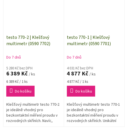
testo 770-2 | Klešťový
testo 770-1 | Klešťový
multimetr (0590 7702)
multimetr (0590 7701)
Do 7 dnů
Do 7 dnů
5 280 Kč bez DPH
4 031 Kč bez DPH
6 389 Kč
4 877 Kč
/ ks
/ ks
Měrná
Měrná
6 389 Kč / 1 ks
4 877 Kč / 1 ks
cena:
cena:
Do košíku
Do košíku
Klešťový multimetr testo 770-2
Klešťový multimetr testo 770-1
je ideálně vhodný pro
je ideálně vhodný pro
bezkontaktní měření proudu v
bezkontaktní měření proudu v
rozvodných skříních. Navíc,
rozvodných skříních. Unikátní
oproti standardním funkcím
klešťový mechanizmus se