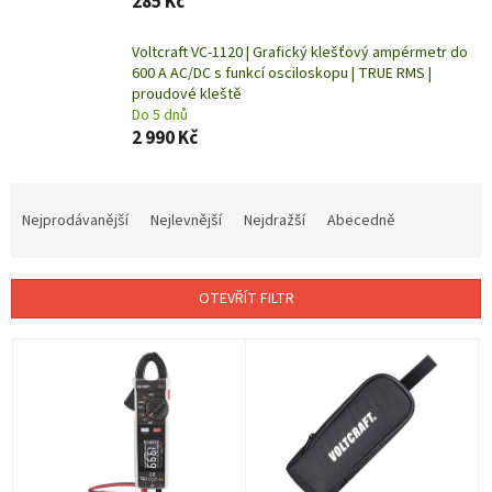
285 Kč
Voltcraft VC-1120 | Grafický klešťový ampérmetr do
600 A AC/DC s funkcí osciloskopu | TRUE RMS |
proudové kleště
Do 5 dnů
2 990 Kč
Ř
a
Nejprodávanější
Nejlevnější
Nejdražší
Abecedně
z
e
n
OTEVŘÍT FILTR
í
p
V
r
ý
o
p
d
i
u
s
k
p
t