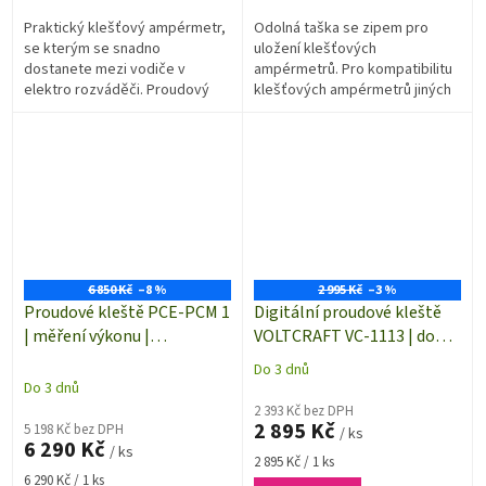
Praktický klešťový ampérmetr,
Odolná taška se zipem pro
se kterým se snadno
uložení klešťových
dostanete mezi vodiče v
ampérmetrů. Pro kompatibilitu
elektro rozváděči. Proudový
klešťových ampérmetrů jiných
rozsah do 40 A (AC/DC) je
značek porovnejte vnitřní
dostačující pro většinu běžných
rozměry s vaším přístrojem.
měření. Ochranné...
6 850 Kč
–8 %
2 995 Kč
–3 %
Proudové kleště PCE-PCM 1
Digitální proudové kleště
| měření výkonu |
VOLTCRAFT VC-1113 | do
multimetr | detektor
200 A AC/DC
Do 3 dnů
Průměrné
střídavého napětí
Do 3 dnů
hodnocení
2 393 Kč bez DPH
produktu
2 895 Kč
5 198 Kč bez DPH
/ ks
je
6 290 Kč
/ ks
5,0
Měrná
2 895 Kč / 1 ks
z
Měrná
cena:
6 290 Kč / 1 ks