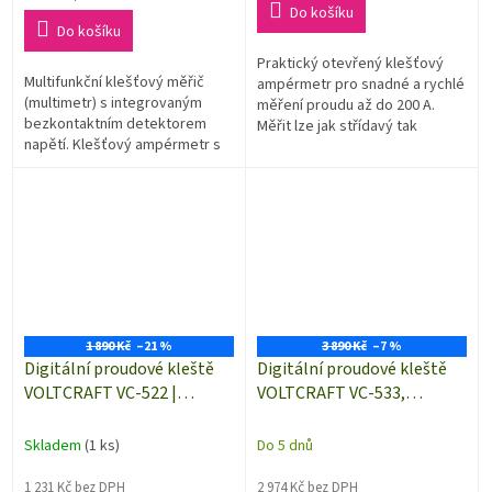
5
cena:
Do košíku
hvězdiček.
Do košíku
Praktický otevřený klešťový
Multifunkční klešťový měřič
ampérmetr pro snadné a rychlé
(multimetr) s integrovaným
měření proudu až do 200 A.
bezkontaktním detektorem
Měřit lze jak střídavý tak
napětí. Klešťový ampérmetr s
stejnosměrný proud a také
funkcí multimetru, měření True
střídavé a stejnosměrné
RMS, měření výkonu, detekce...
napětí....
1 890 Kč
–21 %
3 890 Kč
–7 %
Digitální proudové kleště
Digitální proudové kleště
VOLTCRAFT VC-522 |
VOLTCRAFT VC-533,
klešťový ampérmetr do 400
klešťový ampérmetr
A/AC
Skladem
(1 ks)
Do 5 dnů
1 231 Kč bez DPH
2 974 Kč bez DPH