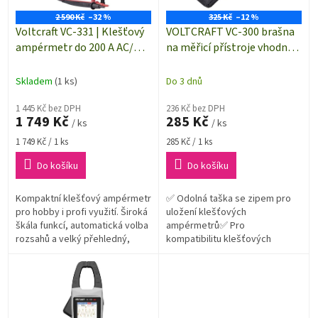
r
ů
o
2 590 Kč
–32 %
325 Kč
–12 %
d
Voltcraft VC-331 | Klešťový
VOLTCRAFT VC-300 brašna
u
ampérmetr do 200 A AC/DC
na měřicí přístroje vhodná
k
s funkcí multimetru | TRUE
pro řadu VC-300
t
RMS | proudové kleště
Skladem
(1 ks)
Do 3 dnů
ů
1 445 Kč bez DPH
236 Kč bez DPH
1 749 Kč
285 Kč
/ ks
/ ks
Měrná
Měrná
1 749 Kč / 1 ks
285 Kč / 1 ks
cena:
cena:
Do košíku
Do košíku
Kompaktní klešťový ampérmetr
✅ Odolná taška se zipem pro
pro hobby i profi využití. Široká
uložení klešťových
škála funkcí, automatická volba
ampérmetrů✅ Pro
rozsahů a velký přehledný,
kompatibilitu klešťových
podsvícený inverzní displej
ampérmetrů jiných značek
usnadní práci každému...
porovnejte vnitřní rozměry s
vaším přístrojem✅ Ochranné
pouzdro...