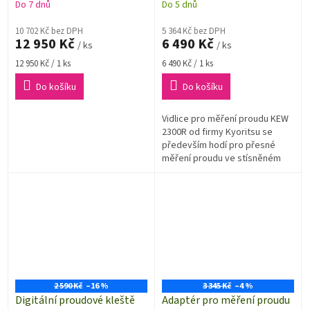
Connect, 4459439
Do 7 dnů
Do 5 dnů
10 702 Kč bez DPH
5 364 Kč bez DPH
12 950 Kč
6 490 Kč
/ ks
/ ks
Měrná
Měrná
12 950 Kč / 1 ks
6 490 Kč / 1 ks
cena:
cena:
Do košíku
Do košíku
Vidlice pro měření proudu KEW
2300R od firmy Kyoritsu se
především hodí pro přesné
měření proudu ve stísněném
prostoru. Díky praktickému
senzoru proudu ve tvaru vidlice
se může...
2 590 Kč
–16 %
3 345 Kč
–4 %
Digitální proudové kleště
Adaptér pro měření proudu