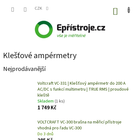
Přejít
na
CZK
NÁKUP
obsah
KOŠÍK
Klešťové ampérmetry
Nejprodávanější
Voltcraft VC-331 | Klešťový ampérmetr do 200 A
AC/DC s funkcí multimetru | TRUE RMS | proudové
kleště
Skladem
(1 ks)
1 749 Kč
VOLTCRAFT VC-300 brašna na měřicí přístroje
vhodná pro řadu VC-300
Do 3 dnů