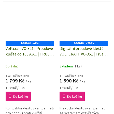
rozsahů a velký přehledný,
rozsahů a velký přehledný,
podsvícený inverzní displej
podsvícený inverzní displej
usnadní...
usnadní...
1 890 Kč
–4 %
1 990 Kč
–20 %
Voltcraft VC-321 | Proudové
Digitální proudové kleště
kleště do 100 A AC | TRUE
VOLTCRAFT VC-351 | True
RMS | klešťový ampérmetr
RMS | 0,1 až 60 A AC/DC |
otevřený klešťový
Do 3 dnů
Skladem
(1 ks)
ampérmetr
1 487 Kč bez DPH
1 314 Kč bez DPH
1 799 Kč
1 590 Kč
/ ks
/ ks
Měrná
Měrná
1 799 Kč / 1 ks
1 590 Kč / 1 ks
cena:
cena:
Do košíku
Do košíku
Kompaktní klešťový ampérmetr
Praktický klešťový ampérmetr
pro hobby i profi využití.
se systémem otevřených