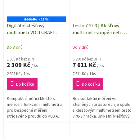
2 595 Kč
–11 %
Digitální klešťový
testo 770-3 | Klešťový
multimetr VOLTCRAFT
multimetr-ampérmetr
VC585
(0590 7703) | Bluetooth
Do 3 dnů
Do 7 dnů
1 908 Kč bez DPH
6 290 Kč bez DPH
2 309 Kč
7 611 Kč
/ ks
/ ks
Měrná
Měrná
2 309 Kč / 1 ks
7 611 Kč / 1 ks
cena:
cena:
Do košíku
Do košíku
Kompaktní měřicí kleště s
Bezkontaktní měření ve
měřicími funkcemi multimetru
stísněných prostorech je spolu
pro bezpečné měření
s klešťovým multimetrem testo
střídavého proudu do 400 A.
770-3 hračka. Unikátní klešťový
Ergonomický tvar dovoluje
mechanizmus se
obsluhu zařízení jednou rukou.
zasunovatelným ramenem Vám
Gumový povrch...
velmi usnadní...