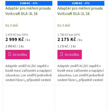
3 205 Kč
–6 %
2 285 Kč
–4 %
Adaptér pro měření proudu
Adaptér pro měření proudu
Voltcraft DLA-3L 16
Voltcraft DLA-1L 16
Do 3 dnů
Do 3 dnů
2 479 Kč bez DPH
1 798 Kč bez DPH
2 999 Kč
2 175 Kč
/ ks
/ ks
Měrná
Měrná
2 999 Kč / 1 ks
2 175 Kč / 1 ks
cena:
cena:
Do košíku
Do košíku
Adaptér změří AC/DC napětí v
Adaptér změří AC/DC napětí v
bodě mezi zařízením a napájecí
bodě mezi zařízením a napájecí
zásuvkou. Lze změřit jednotlivě
zásuvkou. Lze změřit jednotlivě
vedení fáze L, případně vedení
vedení fáze L, případně vedení
nuly N a ochranny PE, a to zcela
nuly N a ochranny PE, a to zcela
bez dotyku.
bez dotyku.