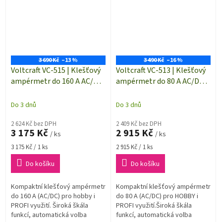
3 690 Kč
–13 %
3 490 Kč
–16 %
Voltcraft VC-515 | Klešťový
Voltcraft VC-513 | Klešťový
ampérmetr do 160 A AC/DC
ampérmetr do 80 A AC/DC s
s funkcí multimetru | TRUE
funkcí multimetru | TRUE
RMS | proudové kleště
RMS | proudové kleště
Do 3 dnů
Do 3 dnů
2 624 Kč bez DPH
2 409 Kč bez DPH
3 175 Kč
2 915 Kč
/ ks
/ ks
Měrná
Měrná
3 175 Kč / 1 ks
2 915 Kč / 1 ks
cena:
cena:
Do košíku
Do košíku
Kompaktní klešťový ampérmetr
Kompaktní klešťový ampérmetr
do 160 A (AC/DC) pro hobby i
do 80 A (AC/DC) pro HOBBY i
PROFI využití. Široká škála
PROFI využití.Široká škála
funkcí, automatická volba
funkcí, automatická volba