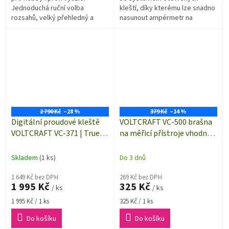
Jednoduchá ruční volba
kleští, díky kterému lze snadno
rozsahů, velký přehledný a
nasunout ampérmetr na
podsvícený inverzní displej
měřený vodič a je hotovo.
usnadní práci každému
Proudový rozsah do 60 A
elektrikáři i ve...
(AC/DC) je...
2 790 Kč
–28 %
379 Kč
–14 %
Digitální proudové kleště
VOLTCRAFT VC-500 brašna
VOLTCRAFT VC-371 | True
na měřicí přístroje vhodná
RMS | 0,001 až 40 A AC/DC |
pro řadu VC-500
klešťový ampérmetr
Skladem
(1 ks)
Do 3 dnů
1 649 Kč bez DPH
269 Kč bez DPH
1 995 Kč
325 Kč
/ ks
/ ks
Měrná
Měrná
1 995 Kč / 1 ks
325 Kč / 1 ks
cena:
cena:
Do košíku
Do košíku