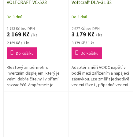
VOLTCRAFT VC-523
Voltcraft DLA-3L 32
Do 3 dnů
Do 3 dnů
1 793 Kč bez DPH
2 627 Kč bez DPH
2 169 Kč
3 179 Kč
/ ks
/ ks
Měrná
Měrná
2 169 Kč / 1 ks
3 179 Kč / 1 ks
cena:
cena:
Do košíku
Do košíku
Klešťový ampérmetr s
Adaptér změří AC/DC napětí v
inverzním displejem, který je
bodě mezi zařízením a napájecí
velmi dobře čitelný i v přítmí
zásuvkou. Lze změřit jednotlivě
rozvaděčů. Ampérmetr je
vedení fáze L, případně vedení
vybaven kompletními funkcemi
nuly N a ochranny PE, a to zcela
multimetru a také měřením
bez dotyku.
teploty.