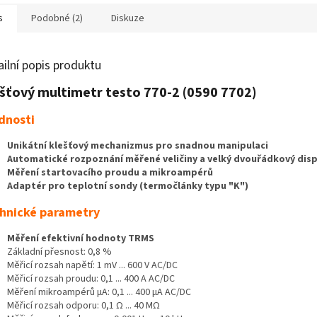
s
Podobné (2)
Diskuze
ailní popis produktu
šťový multimetr testo 770-2 (
0590 7702)
dnosti
Unikátní klešťový mechanizmus pro snadnou manipulaci
Automatické rozpoznání měřené veličiny a velký dvouřádkový disp
Měření startovacího proudu a mikroampérů
Adaptér pro teplotní sondy (termočlánky typu "K")
hnické parametry
Měření efektivní hodnoty TRMS
Základní přesnost: 0,8 %
Měřicí rozsah napětí: 1 mV ... 600 V AC/DC
Měřicí rozsah proudu: 0,1 ... 400 A AC/DC
Měření mikroampérů µA: 0,1 ... 400 µA AC/DC
Měřicí rozsah odporu: 0,1 Ω ... 40 MΩ