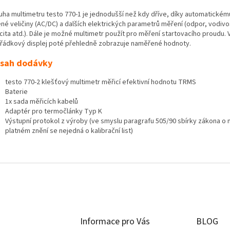
uha multimetru testo 770-1 je jednodušší než kdy dříve, díky automatickém
né veličiny (AC/DC) a dalších elektrických parametrů měření (odpor, vodivo
cita atd.). Dále je možné multimetr použít pro měření startovacího proudu. 
řádkový displej poté přehledně zobrazuje naměřené hodnoty.
sah dodávky
testo 770-2 klešťový multimetr měřicí efektivní hodnotu TRMS
Baterie
1x sada měřicích kabelů
Adaptér pro termočlánky Typ K
Výstupní protokol z výroby (ve smyslu paragrafu 505/90 sbírky zákona o 
platném znění se nejedná o kalibrační list)
Informace pro Vás
BLOG