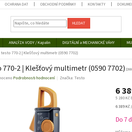
OCHRANA DAT
OBCHODNÍ PODMÍNKY
KONTAKTY
DOKUMEN
HLEDAT
ANALÝZA VODY / Kapalin
DIGITÁLNÍ a MECHANICKÉ VÁHY
MU
testo 770-2 | Klešťový multimetr (0590 7702)
o 770-2 | Klešťový multimetr (0590 7702)
DM
né
noceno
Podrobnosti hodnocení
Značka:
Testo
ní
6 3
u
5 280 Kč
Měrná
6 389 Kč /
cena:
ek.
Do 7 