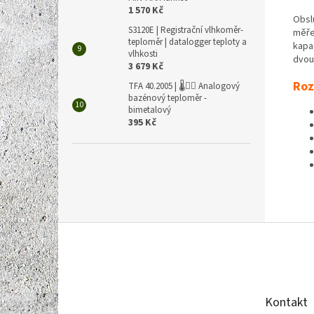
1 570 Kč
Obsl
S3120E | Registrační vlhkoměr-
měře
teploměr | datalogger teploty a
kapa
vlhkosti
dvou
3 679 Kč
Roz
TFA 40.2005 | 🌡️🏊‍♀️ Analogový
bazénový teploměr -
bimetalový
395 Kč
Z
á
p
a
t
Kontakt
í