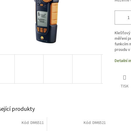
Můžeme d
Klešťový 
měření pr
funkcím 
proudu v 
Detailní 
TISK
sející produkty
Kód:
DM6511
Kód:
DM6521