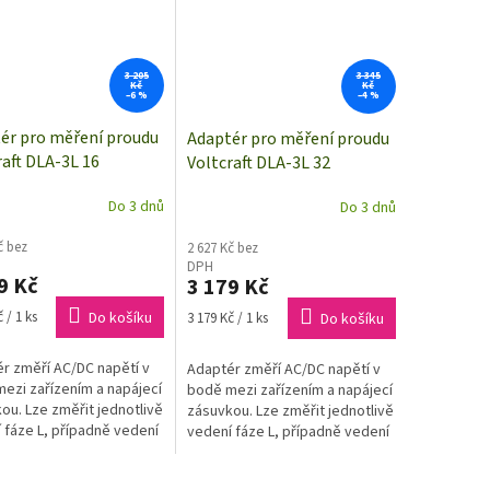
3 205
3 345
Kč
Kč
–6 %
–4 %
ér pro měření proudu
Adaptér pro měření proudu
raft DLA-3L 16
Voltcraft DLA-3L 32
Do 3 dnů
Do 3 dnů
č bez
2 627 Kč bez
DPH
9 Kč
3 179 Kč
Měrná
 / 1 ks
Do košíku
3 179 Kč / 1 ks
Do košíku
cena:
r změří AC/DC napětí v
Adaptér změří AC/DC napětí v
ezi zařízením a napájecí
bodě mezi zařízením a napájecí
ou. Lze změřit jednotlivě
zásuvkou. Lze změřit jednotlivě
 fáze L, případně vedení
vedení fáze L, případně vedení
 a ochranny PE, a to zcela
nuly N a ochranny PE, a to zcela
tyku.
bez dotyku.