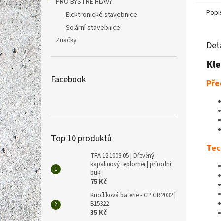
PRO BYSTRÉ HLAVY
Popi
Elektronické stavebnice
Solární stavebnice
Značky
Det
Kle
Facebook
Pře
Top 10 produktů
Tec
TFA 12.1003.05 | Dřevěný
kapalinový teploměr | přírodní
buk
75 Kč
Knoflíková baterie - GP CR2032 |
B15322
35 Kč