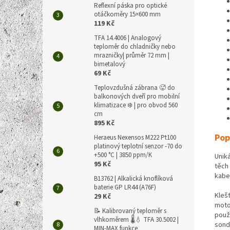
Reflexní páska pro optické
otáčkoměry 15×600 mm
119 Kč
TFA 14.4006 | Analogový
teploměr do chladničky nebo
mrazničky| průměr 72 mm |
bimetalový
69 Kč
Teplovzdušná zábrana 🥵 do
balkonových dveří pro mobilní
klimatizace ❄️ | pro obvod 560
cm
895 Kč
Pop
Heraeus Nexensos M222 Pt100
platinový teplotní senzor -70 do
+500 °C | 3850 ppm/K
Unik
95 Kč
těch
kabe
B13762 | Alkalická knoflíková
baterie GP LR44 (A76F)
Kleš
29 Kč
moto
📝 Kalibrovaný teploměr s
použí
vlhkoměrem 🌡️💧 TFA 30.5002 |
sond
MIN-MAX funkce