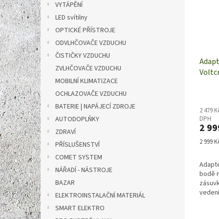
VYTÁPĚNÍ
LED svítilny
OPTICKÉ PŘÍSTROJE
ODVLHČOVAČE VZDUCHU
ČISTIČKY VZDUCHU
Adapt
ZVLHČOVAČE VZDUCHU
Voltc
MOBILNÍ KLIMATIZACE
OCHLAZOVAČE VZDUCHU
BATERIE | NAPÁJECÍ ZDROJE
2 479 K
AUTODOPLŇKY
DPH
2 99
ZDRAVÍ
Měrná
2 999 Kč
PŘÍSLUŠENSTVÍ
cena:
COMET SYSTEM
Adapté
NÁŘADÍ - NÁSTROJE
bodě m
BAZAR
zásuvk
vedení
ELEKTROINSTALAČNÍ MATERIÁL
nuly N
SMART ELEKTRO
bez do