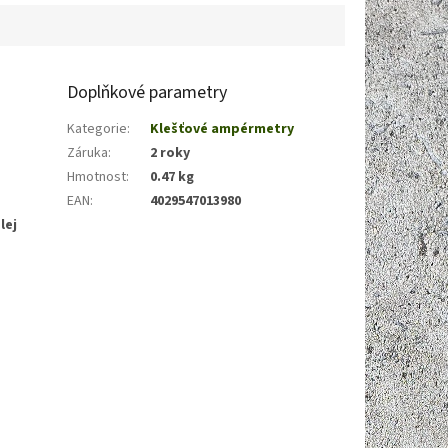
Doplňkové parametry
Kategorie
:
Klešťové ampérmetry
Záruka
:
2 roky
Hmotnost
:
0.47 kg
EAN
:
4029547013980
lej