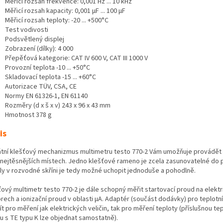
Měřicí rozsah frekvence: 0,001 Hz ... 10 kHz
Měřicí rozsah kapacity: 0,001 µF ... 100 µF
Měřicí rozsah teploty: -20 ... +500°C
Test vodivosti
Podsvětlený displej
Zobrazení (dílky): 4 000
Přepěťová kategorie: CAT IV 600 V, CAT III 1000 V
Provozní teplota -10 ... +50°C
Skladovací teplota -15 ... +60°C
Autorizace TÜV, CSA, CE
Normy EN 61326-1, EN 61140
Rozměry (d x š x v) 243 x 96 x 43 mm
Hmotnost 378 g
is
átní klešťový mechanizmus multimetru testo 770-2 Vám umožňuje provádět 
 nejtěsnějších místech. Jedno klešťové rameno je zcela zasunovatelné do p
ly v rozvodné skříni je tedy možné uchopit jednoduše a pohodlně.
ťový multimetr testo 770-2 je dále schopný měřit startovací proud na elekt
rech a ionizační proud v oblasti µA. Adaptér (součást dodávky) pro teplotn
t pro měření jak elektrických veličin, tak pro měření teploty (příslušnou tep
u s TE typu K lze objednat samostatně).