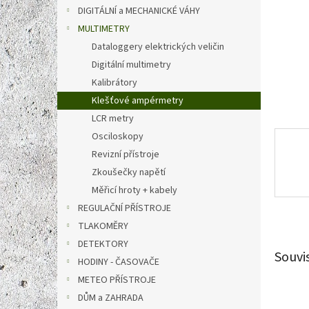
n
DIGITÁLNÍ a MECHANICKÉ VÁHY
e
MULTIMETRY
l
Dataloggery elektrických veličin
Digitální multimetry
Kalibrátory
Klešťové ampérmetry
LCR metry
Osciloskopy
Revizní přístroje
Zkoušečky napětí
Měřicí hroty + kabely
REGULAČNÍ PŘÍSTROJE
TLAKOMĚRY
DETEKTORY
Souvi
HODINY - ČASOVAČE
METEO PŘÍSTROJE
DŮM a ZAHRADA