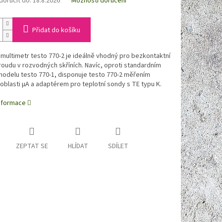
oručit do:
18.8.2026
Možnosti doručení
Přidat do košíku
multimetr testo 770-2 je ideálně vhodný pro bezkontaktní
oudu v rozvodných skříních. Navíc, oproti standardním
modelu testo 770-1, disponuje testo 770-2 měřením
oblasti µA a adaptérem pro teplotní sondy s TE typu K.
informace
ZEPTAT SE
HLÍDAT
SDÍLET