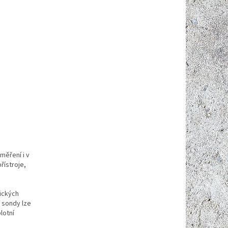
měření i v
řístroje,
rických
í sondy lze
lotní