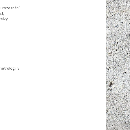
u rozeznání
st,
Velký
metrologii v