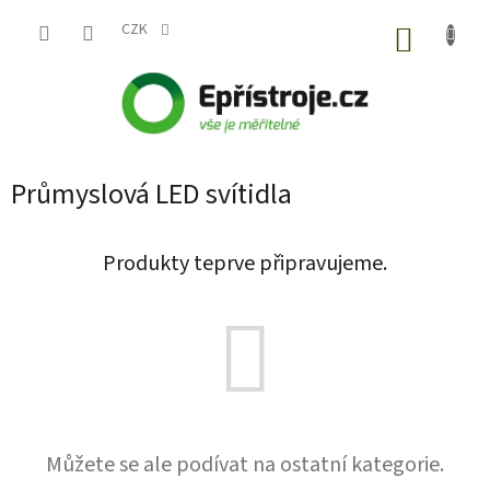
Přejít
na
CZK
NÁKUP
obsah
KOŠÍK
Průmyslová LED svítidla
Produkty teprve připravujeme.
Můžete se ale podívat na ostatní kategorie.