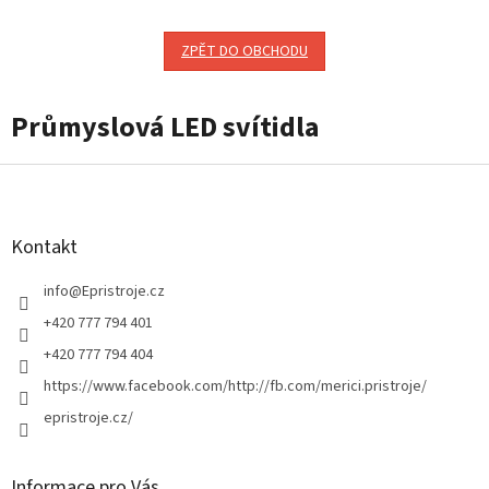
ZPĚT DO OBCHODU
Průmyslová LED svítidla
Z
á
p
a
Kontakt
t
í
info
@
Epristroje.cz
+420 777 794 401
+420 777 794 404
https://www.facebook.com/http://fb.com/merici.pristroje/
epristroje.cz/
Informace pro Vás